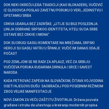
DOK NEKI OKREĆU LEĐA TRADICIJI (KAO BLOKADERI), VUČEVIĆ
IZ GLOGOVCA POSLAO ZAVETNU PORUKU O VERI, JEDINSTVU I
OPSTANKU SRBA
CRKVA UDARILA BEZ ZADRŠKE: „LITIJE SU BILE POSLEDNJA
LINIJA ODBRANE SRPSKOG IDENTITETA, HTELI SU DA SRBE
OSTAVE BEZ CRKVE I IMENA“
DOK SU DRUGI GASILI KOMENTARE NA MREŽAMA, SRPSKI
HEROJI SU GASILI VATRU U ŠPANIJI: VUČIĆ IM DANAS ODAJE
POČAST
POD ZEMLJOM SE NE RADI ZA APLAUZ, VEĆ ZA SRBIJU:
VUČIĆEVA PORUKA RUDARIMA DIRNULA I SRCE I SAVEST
NARODA
KADA PETROVAC ZAPEVA NA SLOVAČKOM, ČITAVA VOJVODINA
OSETI NJEGOVU DUŠU: SAOBRAĆAJ POD POSEBNIM REŽIMOM
ZBOG VELIKE MANIFESTACIJE
NOVI ZAKON ZA VEĆU ZAŠTITU ŽIVOTINJA: Država pozvala
građane i struku da učestvuju u kreiranju modernih propisa