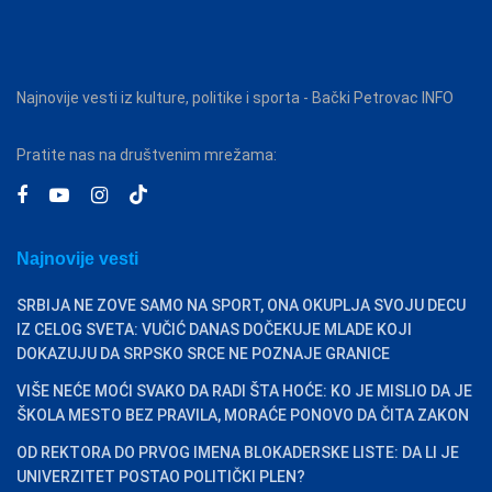
Najnovije vesti iz kulture, politike i sporta - Bački Petrovac INFO
Pratite nas na društvenim mrežama:
Najnovije vesti
SRBIJA NE ZOVE SAMO NA SPORT, ONA OKUPLJA SVOJU DECU
IZ CELOG SVETA: VUČIĆ DANAS DOČEKUJE MLADE KOJI
DOKAZUJU DA SRPSKO SRCE NE POZNAJE GRANICE
VIŠE NEĆE MOĆI SVAKO DA RADI ŠTA HOĆE: KO JE MISLIO DA JE
ŠKOLA MESTO BEZ PRAVILA, MORAĆE PONOVO DA ČITA ZAKON
OD REKTORA DO PRVOG IMENA BLOKADERSKE LISTE: DA LI JE
UNIVERZITET POSTAO POLITIČKI PLEN?