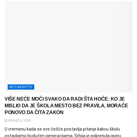
ИСТАКНУТО
VIŠE NEĆE MOĆI SVAKO DA RADI ŠTA HOĆE: KO JE
MISLIO DA JE ŠKOLA MESTO BEZ PRAVILA, MORAĆE
PONOVO DA ČITA ZAKON
AVGUST 6, 2026
U vremenu kada se sve češće postavlja pitanje kakvu školu
ostavljamo budućim generacijama, Srbija je pokrenula javnu