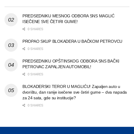
PREDSEDNIKU MESNOG ODBORA SNS MAGLIĆ
ISEČENE SVE ČETIRI GUME!
0 SHARES
PROPAO SKUP BLOKADERA U BAČKOM PETROVCU
0 SHARES
PREDSEDNIKU OPŠTINSKOG ODBORA SNS BAČKI
PETROVAC ZAPALJEN AUTOMOBIL!
0 SHARES
BLOKADERSKI TEROR U MAGLIĆU! Zapaljen auto u
dvorištu, dan ranije isečene sve četiri gume – dva napada
za 24 sata, gde su institucije?
0 SHARES