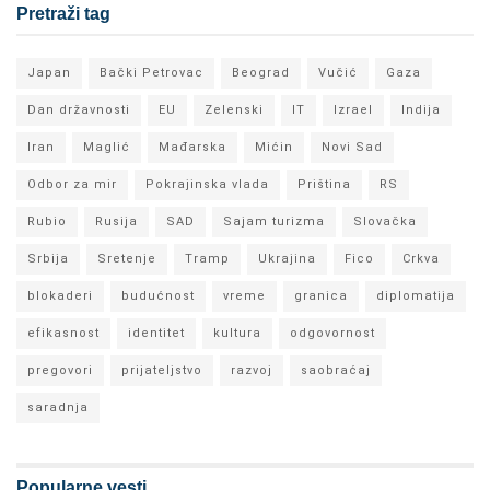
Pretraži tag
Japan
Bački Petrovac
Beograd
Vučić
Gaza
Dan državnosti
EU
Zelenski
IT
Izrael
Indija
Iran
Maglić
Mađarska
Mićin
Novi Sad
Odbor za mir
Pokrajinska vlada
Priština
RS
Rubio
Rusija
SAD
Sajam turizma
Slovačka
Srbija
Sretenje
Tramp
Ukrajina
Fico
Crkva
blokaderi
budućnost
vreme
granica
diplomatija
efikasnost
identitet
kultura
odgovornost
pregovori
prijateljstvo
razvoj
saobraćaj
saradnja
Popularne vesti