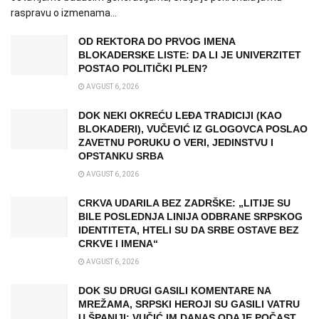
raspravu o izmenama...
OD REKTORA DO PRVOG IMENA
BLOKADERSKE LISTE: DA LI JE UNIVERZITET
POSTAO POLITIČKI PLEN?
AVGUST 6, 2026
DOK NEKI OKREĆU LEĐA TRADICIJI (KAO
BLOKADERI), VUČEVIĆ IZ GLOGOVCA POSLAO
ZAVETNU PORUKU O VERI, JEDINSTVU I
OPSTANKU SRBA
AVGUST 6, 2026
CRKVA UDARILA BEZ ZADRŠKE: „LITIJE SU
BILE POSLEDNJA LINIJA ODBRANE SRPSKOG
IDENTITETA, HTELI SU DA SRBE OSTAVE BEZ
CRKVE I IMENA“
AVGUST 6, 2026
DOK SU DRUGI GASILI KOMENTARE NA
MREŽAMA, SRPSKI HEROJI SU GASILI VATRU
U ŠPANIJI: VUČIĆ IM DANAS ODAJE POČAST