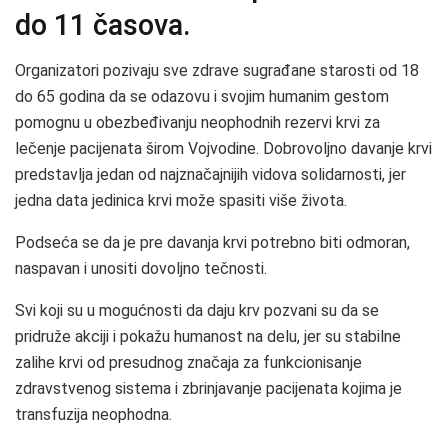
do 11 časova.
Organizatori pozivaju sve zdrave sugrađane starosti od 18
do 65 godina da se odazovu i svojim humanim gestom
pomognu u obezbeđivanju neophodnih rezervi krvi za
lečenje pacijenata širom Vojvodine. Dobrovoljno davanje krvi
predstavlja jedan od najznačajnijih vidova solidarnosti, jer
jedna data jedinica krvi može spasiti više života.
Podseća se da je pre davanja krvi potrebno biti odmoran,
naspavan i unositi dovoljno tečnosti.
Svi koji su u mogućnosti da daju krv pozvani su da se
pridruže akciji i pokažu humanost na delu, jer su stabilne
zalihe krvi od presudnog značaja za funkcionisanje
zdravstvenog sistema i zbrinjavanje pacijenata kojima je
transfuzija neophodna.