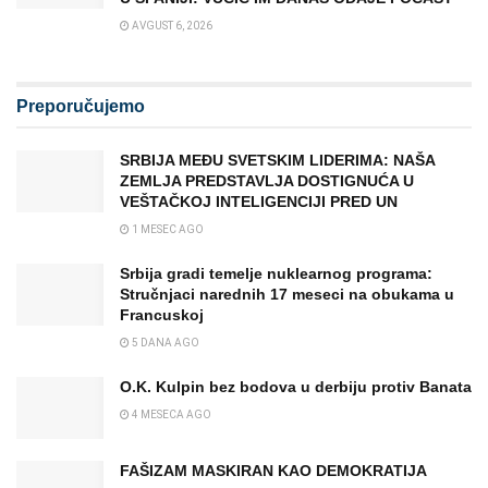
AVGUST 6, 2026
Preporučujemo
SRBIJA MEĐU SVETSKIM LIDERIMA: NAŠA
ZEMLJA PREDSTAVLJA DOSTIGNUĆA U
VEŠTAČKOJ INTELIGENCIJI PRED UN
1 MESEC AGO
Srbija gradi temelje nuklearnog programa:
Stručnjaci narednih 17 meseci na obukama u
Francuskoj
5 DANA AGO
O.K. Kulpin bez bodova u derbiju protiv Banata
4 MESECA AGO
FAŠIZAM MASKIRAN KAO DEMOKRATIJA