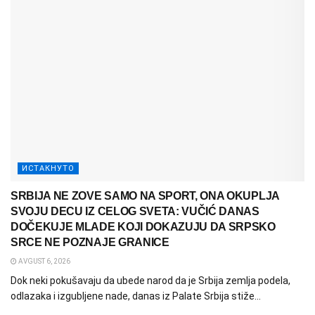
ИСТАКНУТО
SRBIJA NE ZOVE SAMO NA SPORT, ONA OKUPLJA
SVOJU DECU IZ CELOG SVETA: VUČIĆ DANAS
DOČEKUJE MLADE KOJI DOKAZUJU DA SRPSKO
SRCE NE POZNAJE GRANICE
AVGUST 6, 2026
Dok neki pokušavaju da ubede narod da je Srbija zemlja podela,
odlazaka i izgubljene nade, danas iz Palate Srbija stiže...