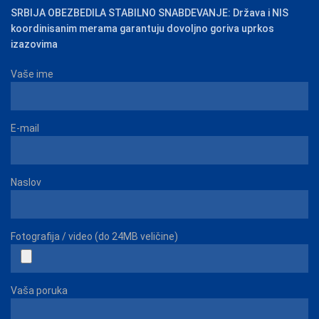
SRBIJA OBEZBEDILA STABILNO SNABDEVANJE: Država i NIS
koordinisanim merama garantuju dovoljno goriva uprkos
izazovima
Vaše ime
E-mail
Naslov
Fotografija / video (do 24MB veličine)
Vaša poruka