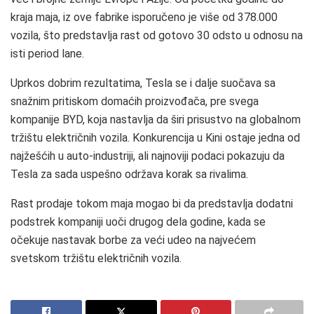
kraja maja, iz ove fabrike isporučeno je više od 378.000
vozila, što predstavlja rast od gotovo 30 odsto u odnosu na
isti period lane.
Uprkos dobrim rezultatima, Tesla se i dalje suočava sa
snažnim pritiskom domaćih proizvođača, pre svega
kompanije BYD, koja nastavlja da širi prisustvo na globalnom
tržištu električnih vozila. Konkurencija u Kini ostaje jedna od
najžešćih u auto-industriji, ali najnoviji podaci pokazuju da
Tesla za sada uspešno održava korak sa rivalima.
Rast prodaje tokom maja mogao bi da predstavlja dodatni
podstrek kompaniji uoči drugog dela godine, kada se
očekuje nastavak borbe za veći udeo na najvećem
svetskom tržištu električnih vozila.