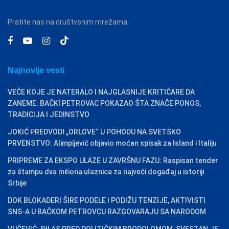
Pratite nas na društvenim mrežama:
Najnovije vesti
VEČE KOJE JE NATERALO I NAJGLASNIJE KRITIČARE DA
ZANEME: BAČKI PETROVAC POKAZAO ŠTA ZNAČE PONOS,
TRADICIJA I JEDINSTVO
JOKIĆ PREDVODI „ORLOVE“ U POHODU NA SVETSKO
PRVENSTVO: Alimpijević objavio moćan spisak za Island i Italiju
PRIPREME ZA EKSPO ULAZE U ZAVRŠNU FAZU: Raspisan tender
za štampu dva miliona ulaznica za najveći događaj u istoriji
Srbije
DOK BLOKADERI ŠIRE PODELE I PODIŽU TENZIJE, AKTIVISTI
SNS-A U BAČKOM PETROVCU RAZGOVARAJU SA NARODOM
VUČEVIĆ: ĐILAS PRED POLITIČKIM BRODOLOMOM, SVESTAN JE