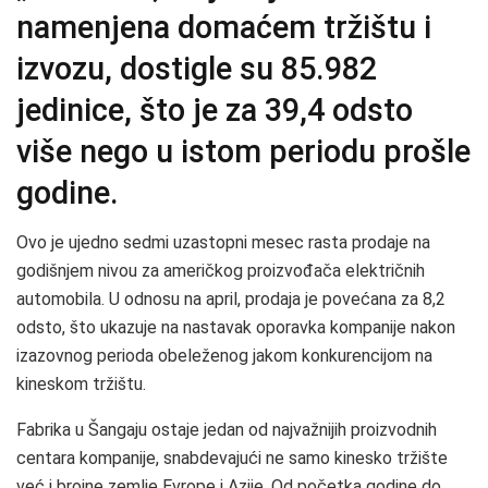
namenjena domaćem tržištu i
izvozu, dostigle su 85.982
jedinice, što je za 39,4 odsto
više nego u istom periodu prošle
godine.
Ovo je ujedno sedmi uzastopni mesec rasta prodaje na
godišnjem nivou za američkog proizvođača električnih
automobila. U odnosu na april, prodaja je povećana za 8,2
odsto, što ukazuje na nastavak oporavka kompanije nakon
izazovnog perioda obeleženog jakom konkurencijom na
kineskom tržištu.
Fabrika u Šangaju ostaje jedan od najvažnijih proizvodnih
centara kompanije, snabdevajući ne samo kinesko tržište
već i brojne zemlje Evrope i Azije. Od početka godine do