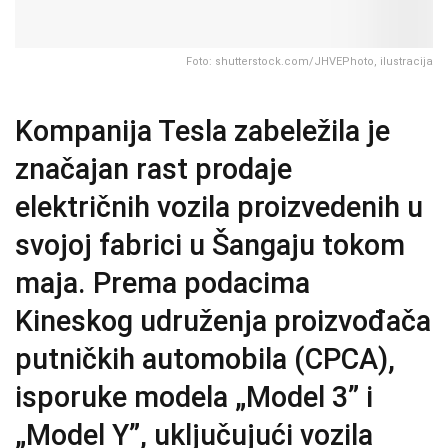
Foto: shutterstock.com/JHVEPhoto, ilustracija
Kompanija Tesla zabeležila je
značajan rast prodaje
električnih vozila proizvedenih u
svojoj fabrici u Šangaju tokom
maja. Prema podacima
Kineskog udruženja proizvođača
putničkih automobila (CPCA),
isporuke modela „Model 3” i
„Model Y”, uključujući vozila