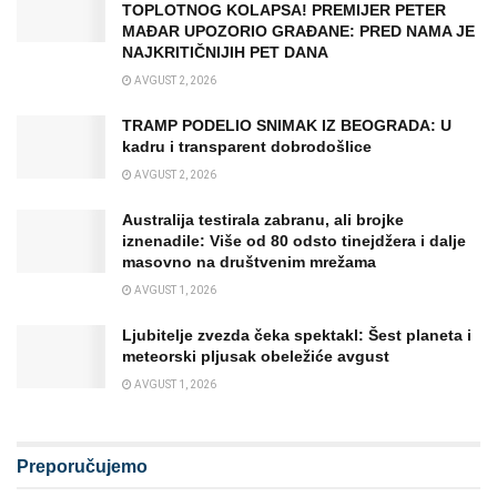
TOPLOTNOG KOLAPSA! PREMIJER PETER
MAĐAR UPOZORIO GRAĐANE: PRED NAMA JE
NAJKRITIČNIJIH PET DANA
AVGUST 2, 2026
TRAMP PODELIO SNIMAK IZ BEOGRADA: U
kadru i transparent dobrodošlice
AVGUST 2, 2026
Australija testirala zabranu, ali brojke
iznenadile: Više od 80 odsto tinejdžera i dalje
masovno na društvenim mrežama
AVGUST 1, 2026
Ljubitelje zvezda čeka spektakl: Šest planeta i
meteorski pljusak obeležiće avgust
AVGUST 1, 2026
Preporučujemo