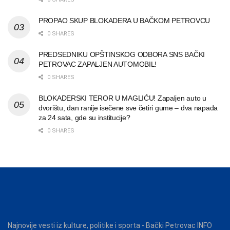
PROPAO SKUP BLOKADERA U BAČKOM PETROVCU
0 SHARES
PREDSEDNIKU OPŠTINSKOG ODBORA SNS BAČKI
PETROVAC ZAPALJEN AUTOMOBIL!
0 SHARES
BLOKADERSKI TEROR U MAGLIĆU! Zapaljen auto u
dvorištu, dan ranije isečene sve četiri gume – dva napada
za 24 sata, gde su institucije?
0 SHARES
Najnovije vesti iz kulture, politike i sporta - Bački Petrovac INFO