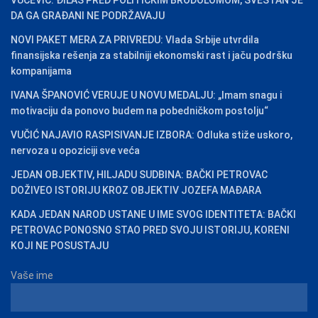
DA GA GRAĐANI NE PODRŽAVAJU
NOVI PAKET MERA ZA PRIVREDU: Vlada Srbije utvrdila
finansijska rešenja za stabilniji ekonomski rast i jaču podršku
kompanijama
IVANA ŠPANOVIĆ VERUJE U NOVU MEDALJU: „Imam snagu i
motivaciju da ponovo budem na pobedničkom postolju“
VUČIĆ NAJAVIO RASPISIVANJE IZBORA: Odluka stiže uskoro,
nervoza u opoziciji sve veća
JEDAN OBJEKTIV, HILJADU SUDBINA: BAČKI PETROVAC
DOŽIVEO ISTORIJU KROZ OBJEKTIV JOZEFA MAĐARA
KADA JEDAN NAROD USTANE U IME SVOG IDENTITETA: BAČKI
PETROVAC PONOSNO STAO PRED SVOJU ISTORIJU, KORENI
KOJI NE POSUSTAJU
Vaše ime