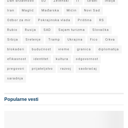
Dan državnosti
EU
Zelenski
IT
Izrael
Indija
Iran
Maglić
Mađarska
Mićin
Novi Sad
Odbor za mir
Pokrajinska vlada
Priština
RS
Rubio
Rusija
SAD
Sajam turizma
Slovačka
Srbija
Sretenje
Tramp
Ukrajina
Fico
Crkva
blokaderi
budućnost
vreme
granica
diplomatija
efikasnost
identitet
kultura
odgovornost
pregovori
prijateljstvo
razvoj
saobraćaj
saradnja
Popularne vesti