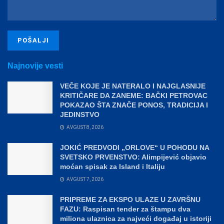
Najnovije vesti
VEČE KOJE JE NATERALO I NAJGLASNIJE
KRITIČARE DA ZANEME: BAČKI PETROVAC
POKAZAO ŠTA ZNAČE PONOS, TRADICIJA I
JEDINSTVO
AVGUST 8, 2026
JOKIĆ PREDVODI „ORLOVE“ U POHODU NA
SVETSKO PRVENSTVO: Alimpijević objavio
moćan spisak za Island i Italiju
AVGUST 7, 2026
PRIPREME ZA EKSPO ULAZE U ZAVRŠNU
FAZU: Raspisan tender za štampu dva
miliona ulaznica za najveći događaj u istoriji