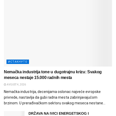
ИСТАКНУТО
Nemačka industrija tone u dugotrajnu krizu: Svakog
meseca nestaje 15.000 radnih mesta
AVGUST 4, 2026
Nemačka industrija, decenijama oslonac najveće evropske
privrede, nastavlja da gubi radna mesta zabrinjavajućom
brzinom. U prerađivačkom sektoru svakog meseca nestane...
DRŽAVA NA IVICI ENERGETSKOG I