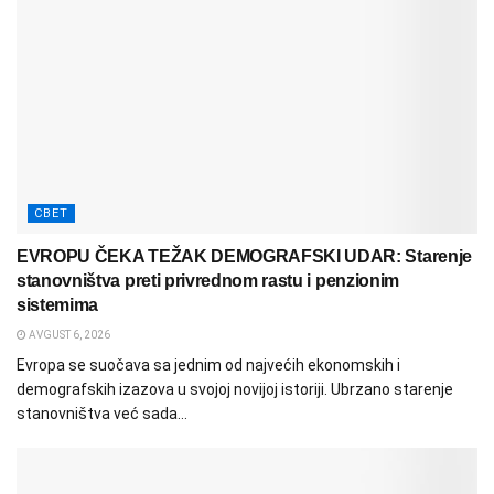
СВЕТ
EVROPU ČEKA TEŽAK DEMOGRAFSKI UDAR: Starenje
stanovništva preti privrednom rastu i penzionim
sistemima
AVGUST 6, 2026
Evropa se suočava sa jednim od najvećih ekonomskih i
demografskih izazova u svojoj novijoj istoriji. Ubrzano starenje
stanovništva već sada...