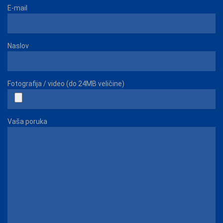
E-mail
Naslov
Fotografija / video (do 24MB veličine)
Vaša poruka