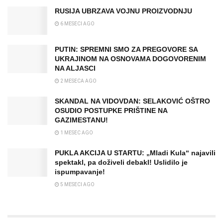
RUSIJA UBRZAVA VOJNU PROIZVODNJU
6 MESECI AGO
PUTIN: SPREMNI SMO ZA PREGOVORE SA
UKRAJINOM NA OSNOVAMA DOGOVORENIM
NA ALJASCI
2 MESECA AGO
SKANDAL NA VIDOVDAN: SELAKOVIĆ OŠTRO
OSUDIO POSTUPKE PRIŠTINE NA
GAZIMESTANU!
1 MESEC AGO
PUKLA AKCIJA U STARTU: „Mladi Kula“ najavili
spektakl, pa doživeli debakl! Uslіdilo je
ispumpavanje!
5 MESECI AGO