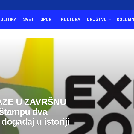
POLITIKA
SVET
SPORT
KULTURA
DRUŠTVO
KOLUMN
AZE U ZAVRŠNU
 štampu dva
događaj u istoriji