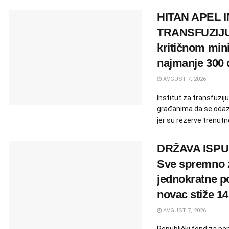
HITAN APEL I
TRANSFUZIJU:
kritičnom mi
najmanje 300 
AVGUST 7, 2026
Institut za transfuziju 
građanima da se odaz
jer su rezerve trenutno
DRŽAVA ISP
Sve spremno z
jednokratne p
novac stiže 1
AVGUST 7, 2026