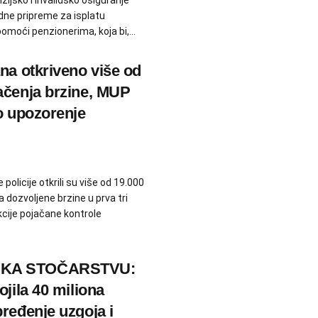
zijsko i invalidsko osiguranje
dne pripreme za isplatu
moći penzionerima, koja bi,...
na otkriveno više od
ačenja brzine, MUP
o upozorenje
policije otkrili su više od 19.000
 dozvoljene brzine u prva tri
ije pojačane kontrole
KA STOČARSTVU:
ojila 40 miliona
ređenje uzgoja i