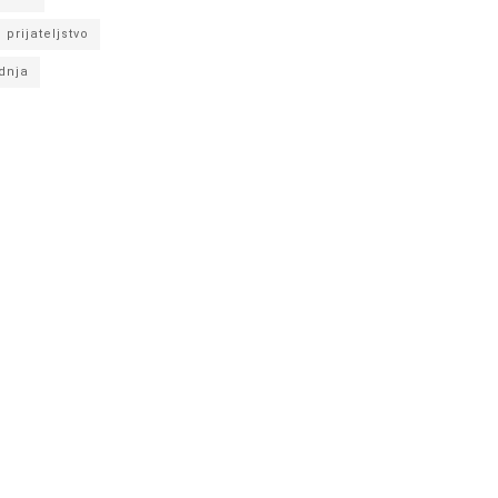
prijateljstvo
dnja