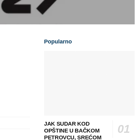
Popularno
JAK SUDAR KOD
OPŠTINE U BAČKOM
PETROVCU, SREĆOM