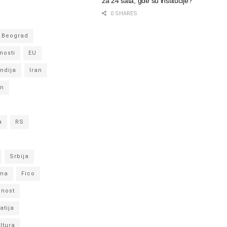
za 24 sata, gde su institucije?
0 SHARES
Beograd
nosti
EU
Indija
Iran
in
a
RS
Srbija
ina
Fico
nost
atija
ltura