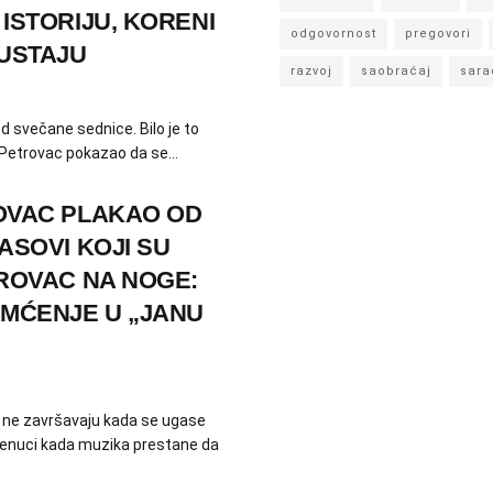
ISTORIJU, KORENI
odgovornost
pregovori
SUSTAJU
razvoj
saobraćaj
sara
od svečane sednice. Bilo je to
 Petrovac pokazao da se...
OVAC PLAKAO OD
ASOVI KOJI SU
TROVAC NA NOGE:
AMĆENJE U „JANU
e ne završavaju kada se ugase
trenuci kada muzika prestane da