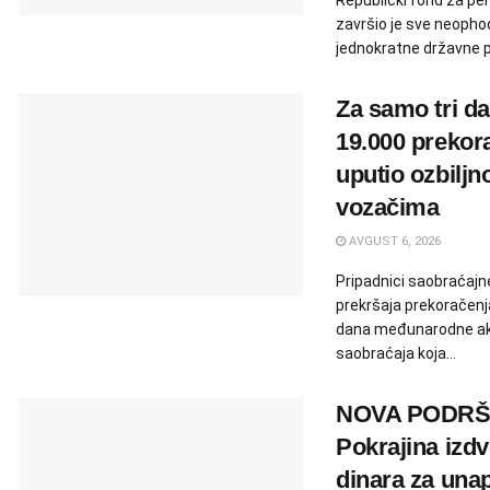
Republički fond za pen
završio je sve neopho
jednokratne državne po
Za samo tri da
19.000 prekor
uputio ozbiljn
vozačima
AVGUST 6, 2026
Pripadnici saobraćajne 
prekršaja prekoračenja
dana međunarodne akc
saobraćaja koja...
NOVA PODRŠ
Pokrajina izdv
dinara za unap