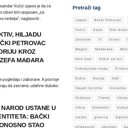
sandar Vučić izjavio je da će
Pretraži tag
 izbori biti raspisani „za
ko nedelja“, naglasivši...
Japan
Bački Petrovac
Vučić
Gaza
Dan držav
TIV, HILJADU
Zelenski
IT
Izrael
AČKI PETROVAC
Maglić
Mađarska
Mić
ORIJU KROZ
OZEFA MAĐARA
Novi Sad
Odbor za mir
Pokrajinska vlada
Prištin
Rubio
Rusija
SAD
e pogledaju i zaborave. A postoje
eraju da zastane, udahne duboko
Sajam turizma
Slovačka
Sretenje
Tramp
Ukraj
 NAROD USTANE U
Crkva
blokaderi
buduć
ENTITETA: BAČKI
vreme
granica
diplom
ONOSNO STAO
efikasnost
identitet
ku