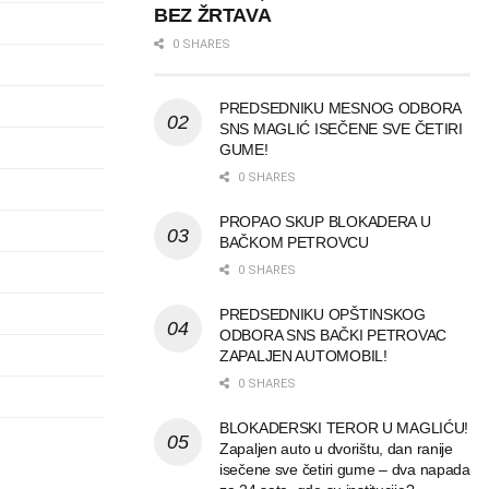
BEZ ŽRTAVA
0 SHARES
PREDSEDNIKU MESNOG ODBORA
SNS MAGLIĆ ISEČENE SVE ČETIRI
GUME!
0 SHARES
PROPAO SKUP BLOKADERA U
BAČKOM PETROVCU
0 SHARES
PREDSEDNIKU OPŠTINSKOG
ODBORA SNS BAČKI PETROVAC
ZAPALJEN AUTOMOBIL!
0 SHARES
BLOKADERSKI TEROR U MAGLIĆU!
Zapaljen auto u dvorištu, dan ranije
isečene sve četiri gume – dva napada