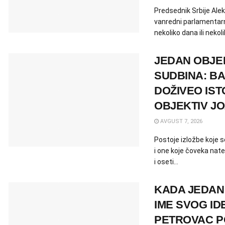
Predsednik Srbije Alek
vanredni parlamentarni
nekoliko dana ili nekoli
JEDAN OBJEK
SUDBINA: B
DOŽIVEO IST
OBJEKTIV J
AVGUST 7, 2026
Postoje izložbe koje s
i one koje čoveka nat
i oseti...
KADA JEDAN
IME SVOG ID
PETROVAC P