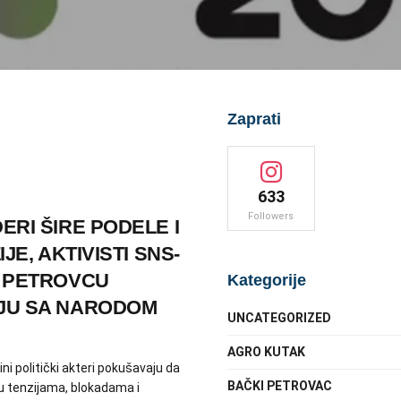
Zaprati
633
Followers
RI ŠIRE PODELE I
JE, AKTIVISTI SNS-
 PETROVCU
Kategorije
JU SA NARODOM
UNCATEGORIZED
AGRO KUTAK
i politički akteri pokušavaju da
BAČKI PETROVAC
ku tenzijama, blokadama i