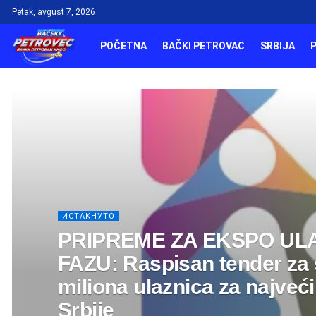
Petak, avgust 7, 2026
POČETNA
BAČKI PETROVAC
SRBIJA
ИСТАКНУТО
PRIPREME ZA EKSPO UL
FAZU: Raspisan tender za
miliona ulaznica za najveći 
Srbije