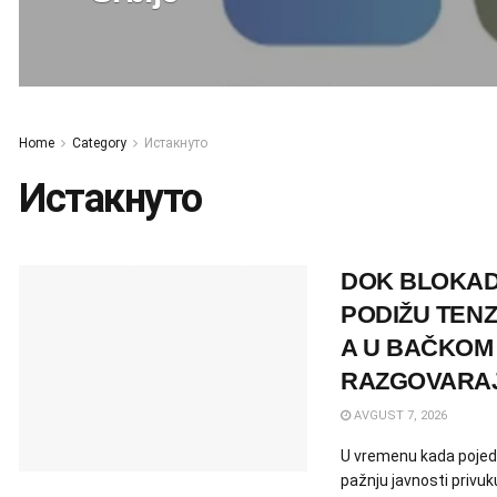
Home
Category
Истакнуто
Истакнуто
DOK BLOKADE
PODIŽU TENZI
A U BAČKOM
RAZGOVARA
AVGUST 7, 2026
U vremenu kada pojedin
pažnju javnosti privu