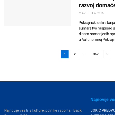
razvoj domaće
AVGUST 6, 2026
Pokrajinski sekretarija
šumarstvo raspisao je
dinara namenjenih sp
u Autonomnoj Pokrajini
1
2
…
367
Najnovije ve
Najnovije vesti iz kulture, politike i sporta - Bački
JOKIĆ PREDVO