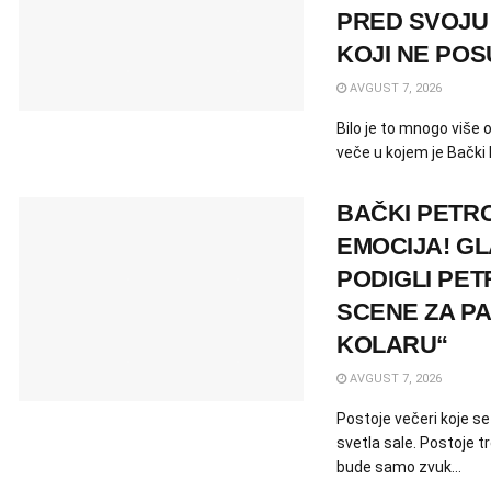
PRED SVOJU 
KOJI NE PO
AVGUST 7, 2026
Bilo je to mnogo više 
veče u kojem je Bački
BAČKI PETR
EMOCIJA! GL
PODIGLI PE
SCENE ZA P
KOLARU“
AVGUST 7, 2026
Postoje večeri koje s
svetla sale. Postoje 
bude samo zvuk...