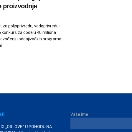
 proizvodnje
t za poljoprivredu, vodoprivredu i
 konkurs za dodelu 40 miliona
rovođenju odgajivačkih programa
...
sti
Vaše ime
DI „ORLOVE“ U POHODU NA