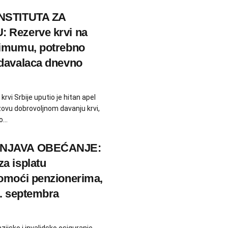
NSTITUTA ZA
 Rezerve krvi na
nimumu, potrebno
davalaca dnevno
krvi Srbije uputio je hitan apel
ovu dobrovoljnom davanju krvi,
...
UNJAVA OBEĆANJE:
a isplatu
omoći penzionerima,
4. septembra