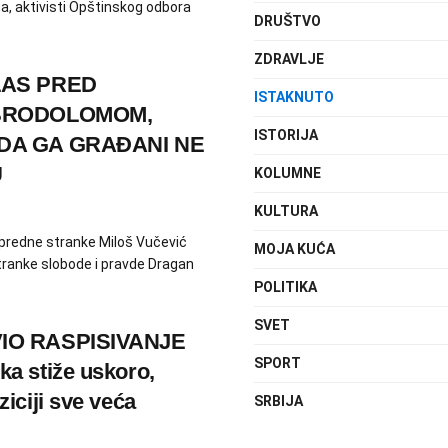
, aktivisti Opštinskog odbora
DRUŠTVO
ZDRAVLJE
LAS PRED
ISTAKNUTO
 BRODOLOMOM,
ISTORIJA
DA GA GRAĐANI NE
U
KOLUMNE
KULTURA
predne stranke Miloš Vučević
MOJA KUĆA
Stranke slobode i pravde Dragan
POLITIKA
SVET
IO RASPISIVANJE
SPORT
a stiže uskoro,
iciji sve veća
SRBIJA