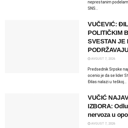
neprestanim podelama
SNS...
VUČEVIĆ: ĐI
POLITIČKIM
SVESTAN JE 
PODRŽAVAJ
AVGUST 7, 2026
Predsednik Srpske na
ocenio je da se lider 
Đilas nalazi u teškoj...
VUČIĆ NAJAV
IZBORA: Odluk
nervoza u opoz
AVGUST 7, 2026