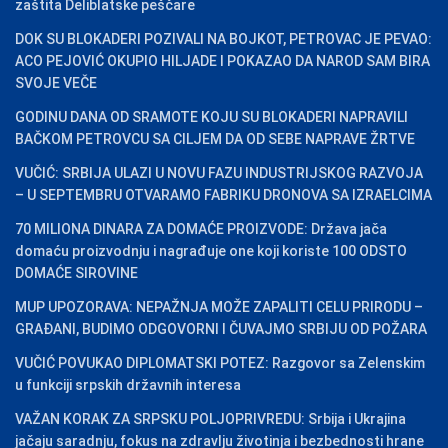
zaštita Deliblatske peščare
DOK SU BLOKADERI POZIVALI NA BOJKOT, PETROVAC JE PEVAO:
ACO PEJOVIĆ OKUPIO HILJADE I POKAZAO DA NAROD SAM BIRA
SVOJE VEČE
GODINU DANA OD SRAMOTE KOJU SU BLOKADERI NAPRAVILI
BAČKOM PETROVCU SA CILJEM DA OD SEBE NAPRAVE ŽRTVE
VUČIĆ: SRBIJA ULAZI U NOVU FAZU INDUSTRIJSKOG RAZVOJA
– U SEPTEMBRU OTVARAMO FABRIKU DRONOVA SA IZRAELCIMA
70 MILIONA DINARA ZA DOMAĆE PROIZVODE: Država jača
domaću proizvodnju i nagrađuje one koji koriste 100 ODSTO
DOMAĆE SIROVINE
MUP UPOZORAVA: NEPAŽNJA MOŽE ZAPALITI CELU PRIRODU –
GRAĐANI, BUDIMO ODGOVORNI I ČUVAJMO SRBIJU OD POŽARA
VUČIĆ POVUKAO DIPLOMATSKI POTEZ: Razgovor sa Zelenskim
u funkciji srpskih državnih interesa
VAŽAN KORAK ZA SRPSKU POLJOPRIVREDU: Srbija i Ukrajina
jačaju saradnju, fokus na zdravlju životinja i bezbednosti hrane