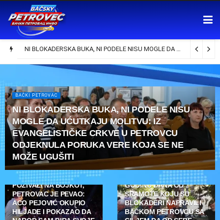
NI BLOKADERSKA BUKA, NI PODELE NISU MOGLE DA UĆUTKAJU MOLITVU: IZ EVANGELISTIČKE CRKVE U PETROVCU ODJEKNULA PORUKA VERE KOJA SE NE MOŽE UGUŠITI
BAČKI PETROVAC
NI BLOKADERSKA BUKA, NI PODELE NISU
MOGLE DA UĆUTKAJU MOLITVU: IZ
EVANGELISTIČKE CRKVE U PETROVCU
ODJEKNULA PORUKA VERE KOJA SE NE
MOŽE UGUŠITI
BAČKI PETROVAC
BAČKI PETROVAC
DOK SU BLOKADERI
POZIVALI NA BOJKOT,
GODINU DANA OD
PETROVAC JE PEVAO:
SRAMOTE KOJU SU
ACO PEJOVIĆ OKUPIO
BLOKADERI NAPRAVILI
HILJADE I POKAZAO DA
BAČKOM PETROVCU SA