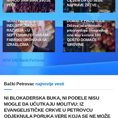
NAROD SAM BIRA SVOJE
CILJEM DA OD SEBE
VEČE
NAPRAVE ŽRTVE
ISTAKNUTO
AGRO KUTAK
VUČIĆ: SRBIJA ULAZI U
70 MILIONA DINARA ZA
NOVU FAZU
DOMAĆE PROIZVODE:
INDUSTRIJSKOG
Država jača domaću
RAZVOJA – U
proizvodnju i nagrađuje
SEPTEMBRU OTVARAMO
one koji koriste 100
FABRIKU DRONOVA SA
ODSTO DOMAĆE
IZRAELCIMA
SIROVINE
NOVI SAD Backi Petrovac
Bački Petrovac
najnovije vesti
NI BLOKADERSKA BUKA, NI PODELE NISU
MOGLE DA UĆUTKAJU MOLITVU: IZ
EVANGELISTIČKE CRKVE U PETROVCU
ODJEKNULA PORUKA VERE KOJA SE NE MOŽE