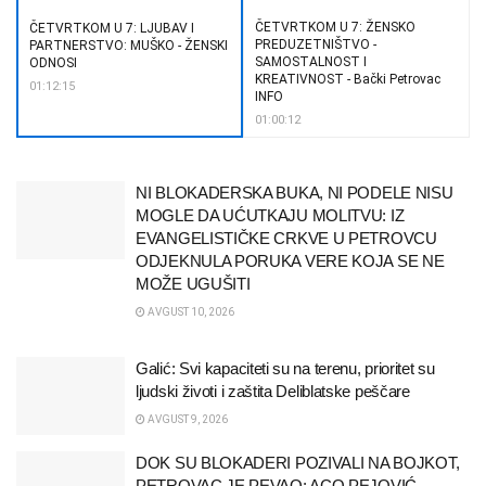
ČETVRTKOM U 7: ŽENSKO
ČETVRTKOM U 7: LJUBAV I
PREDUZETNIŠTVO -
PARTNERSTVO: MUŠKO - ŽENSKI
SAMOSTALNOST I
ODNOSI
KREATIVNOST - Bački Petrovac
01:12:15
INFO
01:00:12
NI BLOKADERSKA BUKA, NI PODELE NISU
MOGLE DA UĆUTKAJU MOLITVU: IZ
EVANGELISTIČKE CRKVE U PETROVCU
ODJEKNULA PORUKA VERE KOJA SE NE
MOŽE UGUŠITI
AVGUST 10, 2026
Galić: Svi kapaciteti su na terenu, prioritet su
ljudski životi i zaštita Deliblatske peščare
AVGUST 9, 2026
DOK SU BLOKADERI POZIVALI NA BOJKOT,
PETROVAC JE PEVAO: ACO PEJOVIĆ