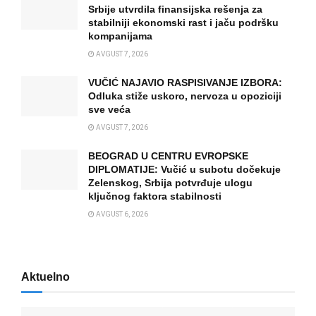
Srbije utvrdila finansijska rešenja za
stabilniji ekonomski rast i jaču podršku
kompanijama
AVGUST 7, 2026
VUČIĆ NAJAVIO RASPISIVANJE IZBORA:
Odluka stiže uskoro, nervoza u opoziciji
sve veća
AVGUST 7, 2026
BEOGRAD U CENTRU EVROPSKE
DIPLOMATIJE: Vučić u subotu dočekuje
Zelenskog, Srbija potvrđuje ulogu
ključnog faktora stabilnosti
AVGUST 6, 2026
Aktuelno