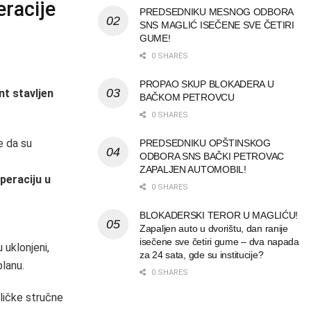
racije
PREDSEDNIKU MESNOG ODBORA
SNS MAGLIĆ ISEČENE SVE ČETIRI
GUME!
0 SHARES
PROPAO SKUP BLOKADERA U
nt stavljen
BAČKOM PETROVCU
0 SHARES
e da su
PREDSEDNIKU OPŠTINSKOG
ODBORA SNS BAČKI PETROVAC
ZAPALJEN AUTOMOBIL!
peraciju u
0 SHARES
BLOKADERSKI TEROR U MAGLIĆU!
Zapaljen auto u dvorištu, dan ranije
isečene sve četiri gume – dva napada
 uklonjeni,
za 24 sata, gde su institucije?
planu.
0 SHARES
ličke stručne