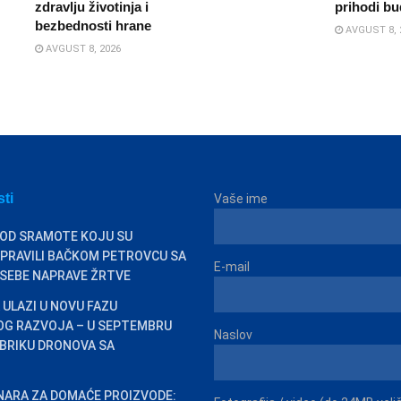
zdravlju životinja i
prihodi bu
bezbednosti hrane
AVGUST 8, 
AVGUST 8, 2026
sti
Vaše ime
 OD SRAMOTE KOJU SU
PRAVILI BAČKOM PETROVCU SA
E-mail
 SEBE NAPRAVE ŽRTVE
 ULAZI U NOVU FAZU
OG RAZVOJA – U SEPTEMBRU
Naslov
BRIKU DRONOVA SA
INARA ZA DOMAĆE PROIZVODE: