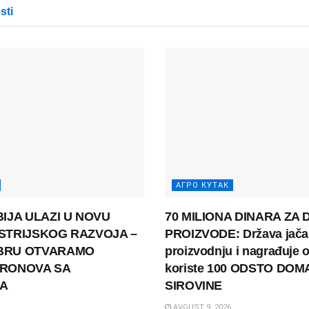
sti
АГРО КУТАК
BIJA ULAZI U NOVU
70 MILIONA DINARA ZA
STRIJSKOG RAZVOJA –
PROIZVODE: Država jač
BRU OTVARAMO
proizvodnju i nagrađuje o
DRONOVA SA
koriste 100 ODSTO DO
MA
SIROVINE
AVGUST 9, 2026