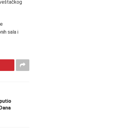
u veštačkog
je
ih sala i
putio
 Dana