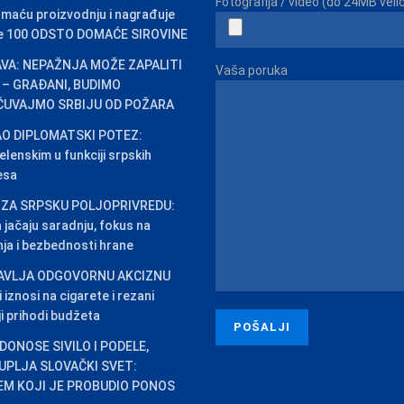
Fotografija / video (do 24MB veli
omaću proizvodnju i nagrađuje
ste 100 ODSTO DOMAĆE SIROVINE
VA: NEPAŽNJA MOŽE ZAPALITI
Vaša poruka
 – GRAĐANI, BUDIMO
 ČUVAJMO SRBIJU OD POŽARA
O DIPLOMATSKI POTEZ:
lenskim u funkciji srpskih
esa
 ZA SRPSKU POLJOPRIVREDU:
na jačaju saradnju, fokus na
inja i bezbednosti hrane
AVLJA ODGOVORNU AKCIZNU
iznosi na cigarete i rezani
ji prihodi budžeta
DONOSE SIVILO I PODELE,
PLJA SLOVAČKI SVET:
EM KOJI JE PROBUDIO PONOS