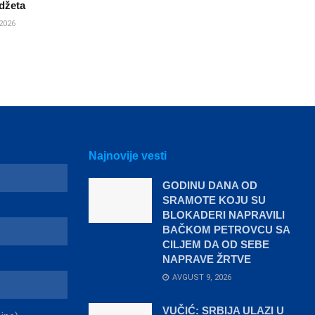
džeta
2026
Najnovije vesti
GODINU DANA OD
SRAMOTE KOJU SU
BLOKADERI NAPRAVILI
BAČKOM PETROVCU SA
CILJEM DA OD SEBE
NAPRAVE ŽRTVE
AVGUST 9, 2026
VUČIĆ: SRBIJA ULAZI U