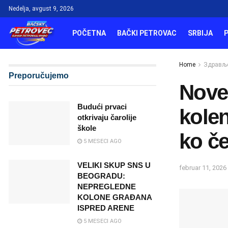
Nedelja, avgust 9, 2026
POČETNA
BAČKI PETROVAC
SRBIJA
Home
Здрављ
Preporučujemo
Nove 
Budući prvaci
kolen
otkrivaju čarolije
škole
ko č
5 MESECI AGO
VELIKI SKUP SNS U
februar 11, 2026
BEOGRADU:
NEPREGLEDNE
KOLONE GRAĐANA
ISPRED ARENE
5 MESECI AGO