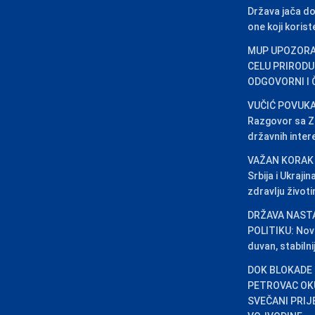
Država jača d
one koji kori
MUP UPOZORA
CELU PRIRODU
ODGOVORNI I
VUČIĆ POVUKA
Razgovor sa Ze
državnih inter
VAŽAN KORAK
Srbija i Ukraji
zdravlju život
DRŽAVA NAST
POLITIKU: Novi 
duvan, stabilni
DOK BLOKADE 
PETROVAC OKU
SVEČANI PRIJ