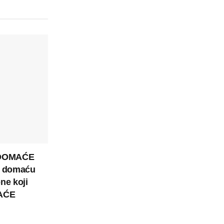
 DOMAĆE
a domaću
ne koji
MAĆE