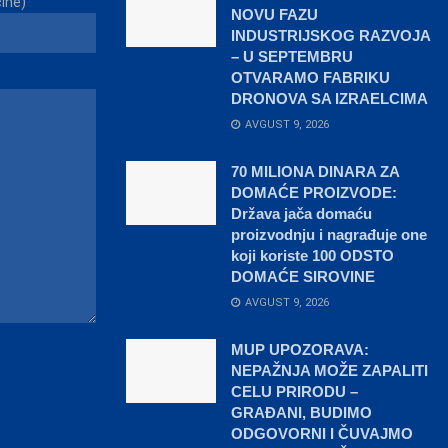
čine)
NOVU FAZU
INDUSTRIJSKOG RAZVOJA
– U SEPTEMBRU
OTVARAMO FABRIKU
DRONOVA SA IZRAELCIMA
AVGUST 9, 2026
70 MILIONA DINARA ZA
DOMAĆE PROIZVODE:
Država jača domaću
proizvodnju i nagrađuje one
koji koriste 100 ODSTO
DOMAĆE SIROVINE
AVGUST 9, 2026
MUP UPOZORAVA:
NEPAŽNJA MOŽE ZAPALITI
CELU PRIRODU –
GRAĐANI, BUDIMO
ODGOVORNI I ČUVAJMO