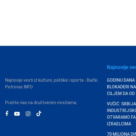
Najnovije ve
Najnovije vesti iz kulture, politike i sporta - Bački
GODINU DANA
Petrovac INFO
BLOKADERI NA
CILJEM DA OD
Pratite nas na društvenim mrežama:
VUČIĆ: SRBIJA
INDUSTRIJSK
OTVARAMO FA
IZRAELCIMA
70 MILIONA D