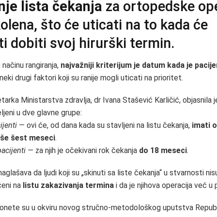
nje lista čekanja
za ortopedske ope
kolena, što će uticati na to kada će
ti dobiti svoj hirurški termin.
ačinu rangiranja,
najvažniji kriterijum je datum kada je pacije
 neki drugi faktori koji su ranije mogli uticati na prioritet.
arka Ministarstva zdravlja, dr Ivana Stašević Karličić, objasnila j
ljeni u dve glavne grupe:
ijenti
— ovi će, od dana kada su stavljeni na listu čekanja,
imati o
iše šest meseci
.
pacijenti
— za njih je očekivani rok čekanja
do 18 meseci
.
aglašava da ljudi koji su „skinuti sa liste čekanja“ u stvarnosti nisu
čeni na
listu zakazivanja termina
i da je njihova operacija već u 
onete su u okviru novog stručno-metodološkog uputstva Repub