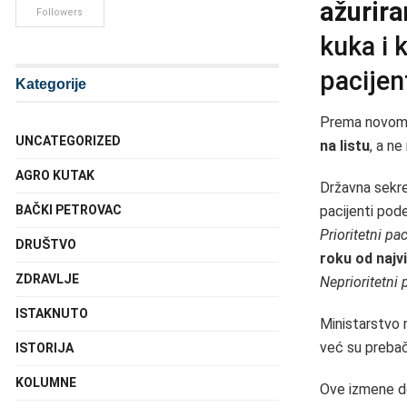
ažurira
Followers
kuka i 
pacijen
Kategorije
Prema novom n
UNCATEGORIZED
na listu
, a ne
AGRO KUTAK
Državna sekret
BAČKI PETROVAC
pacijenti pode
Prioritetni pac
DRUŠTVO
roku od najv
ZDRAVLJE
Neprioritetni 
ISTAKNUTO
Ministarstvo n
već su preba
ISTORIJA
KOLUMNE
Ove izmene d