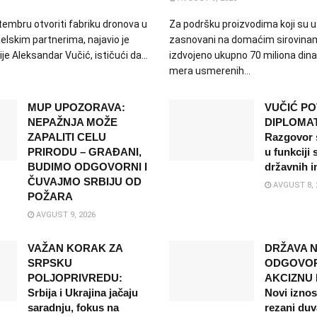
tembru otvoriti fabriku dronova u
Za podršku proizvodima koji su 
aelskim partnerima, najavio je
zasnovani na domaćim sirovina
je Aleksandar Vučić, ističući da...
izdvojeno ukupno 70 miliona dinar
mera usmerenih...
MUP UPOZORAVA:
VUČIĆ P
NEPAŽNJA MOŽE
DIPLOMAT
ZAPALITI CELU
Razgovor 
PRIRODU – GRAĐANI,
u funkciji 
BUDIMO ODGOVORNI I
državnih i
ČUVAJMO SRBIJU OD
AVGUST 8, 
POŽARA
AVGUST 9, 2026
VAŽAN KORAK ZA
DRŽAVA 
SRPSKU
ODGOVO
POLJOPRIVREDU:
AKCIZNU 
Srbija i Ukrajina jačaju
Novi iznosi
saradnju, fokus na
rezani duva