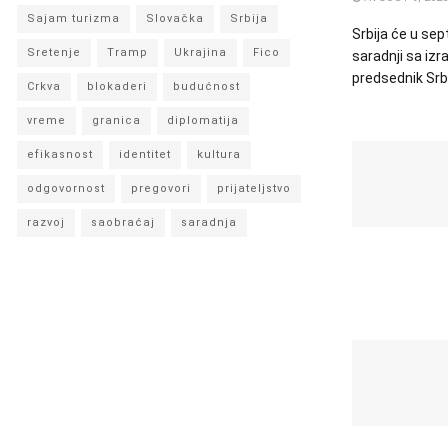
Sajam turizma
Slovačka
Srbija
Srbija će u sep
Sretenje
Tramp
Ukrajina
Fico
saradnji sa izr
predsednik Srbi
Crkva
blokaderi
budućnost
vreme
granica
diplomatija
efikasnost
identitet
kultura
odgovornost
pregovori
prijateljstvo
razvoj
saobraćaj
saradnja