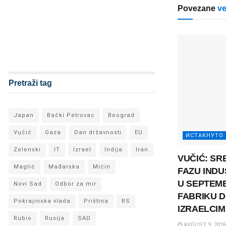
Povezane
ve
Pretraži tag
Japan
Bački Petrovac
Beograd
Vučić
Gaza
Dan državnosti
EU
ИСТАКНУТО
Zelenski
IT
Izrael
Indija
Iran
VUČIĆ: SR
Maglić
Mađarska
Mićin
FAZU INDU
U SEPTEM
Novi Sad
Odbor za mir
FABRIKU 
Pokrajinska vlada
Priština
RS
IZRAELCI
Rubio
Rusija
SAD
AVGUST 9, 2026