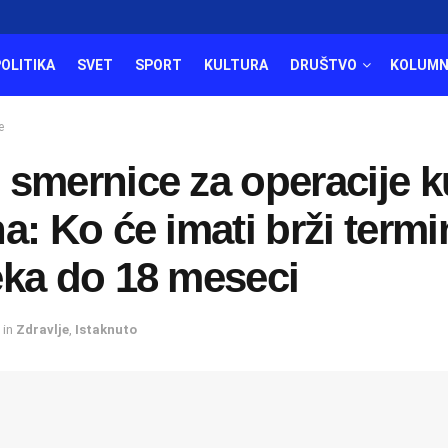
POLITIKA
SVET
SPORT
KULTURA
DRUŠTVO
KOLUMN
е
smernice za operacije k
a: Ko će imati brži termi
eka do 18 meseci
in
Zdravlje
,
Istaknuto