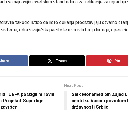
kladu sa najnovijim svetskim standardima za indikacije za ugradnj
dravlja takođe ističe da liste čekanja predstavljaju stvarno stan
sistema, odražavajući kapacitete u smislu broja hirurga, operacion
Share
Tweet
Pin
Next Post
id i UEFA postigli mirovni
Šeik Mohamed bin Zajed u
 Projekat Superlige
čestitku Vučiću povodom
 završen
državnosti Srbije