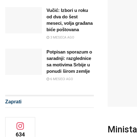
Vučić: Izbori u roku
od dva do šest
meseci, volja građana
biće poštovana
3 MESECA AGO
Potpisan sporazum o
saradnji: razglednice
sa motivima Srbije u
ponudi širom zemlje
6 MESECI AGO
Zaprati
Minista
634