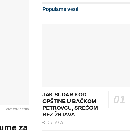
Popularne vesti
JAK SUDAR KOD
OPŠTINE U BAČKOM
PETROVCU, SREĆOM
Foto: Wikipedia
BEZ ŽRTAVA
0 SHARES
jume za