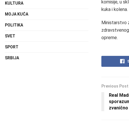
komisije, u s
KULTURA
kuka i kolena.
MOJA KUĆA
Ministarstvo z
POLITIKA
zdravstvenog 
SVET
opreme.
SPORT
SRBIJA
Previous Post
Real Madr
sporazum
zvanično