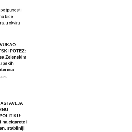
u potpunosti
ma biće
a, u okviru
OVUKAO
SKI POTEZ:
sa Zelenskim
srpskih
nteresa
2026
NASTAVLJA
RNU
POLITIKU:
 na cigarete i
n, stabilniji