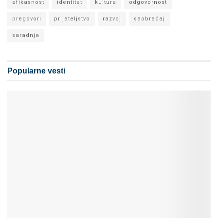
efikasnost
identitet
kultura
odgovornost
pregovori
prijateljstvo
razvoj
saobraćaj
saradnja
Popularne vesti