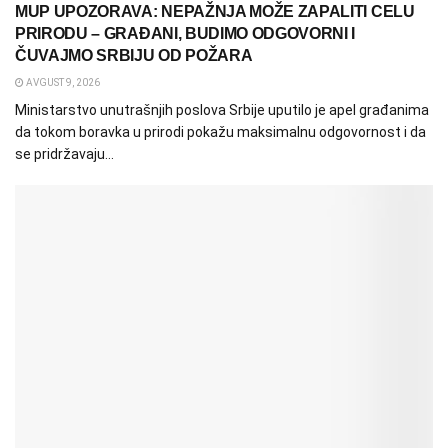
MUP UPOZORAVA: NEPAŽNJA MOŽE ZAPALITI CELU
PRIRODU – GRAĐANI, BUDIMO ODGOVORNI I
ČUVAJMO SRBIJU OD POŽARA
AVGUST 9, 2026
Ministarstvo unutrašnjih poslova Srbije uputilo je apel građanima
da tokom boravka u prirodi pokažu maksimalnu odgovornost i da
se pridržavaju...