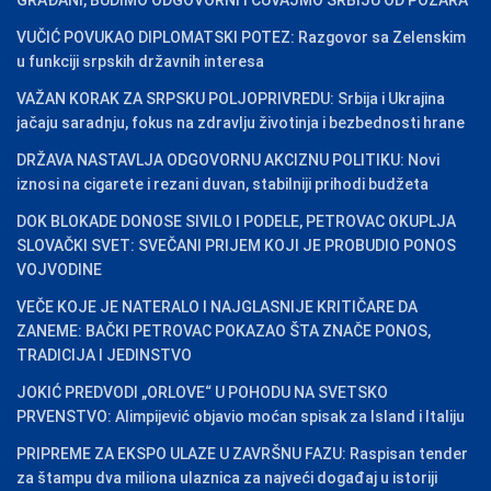
VUČIĆ POVUKAO DIPLOMATSKI POTEZ: Razgovor sa Zelenskim
u funkciji srpskih državnih interesa
VAŽAN KORAK ZA SRPSKU POLJOPRIVREDU: Srbija i Ukrajina
jačaju saradnju, fokus na zdravlju životinja i bezbednosti hrane
DRŽAVA NASTAVLJA ODGOVORNU AKCIZNU POLITIKU: Novi
iznosi na cigarete i rezani duvan, stabilniji prihodi budžeta
DOK BLOKADE DONOSE SIVILO I PODELE, PETROVAC OKUPLJA
SLOVAČKI SVET: SVEČANI PRIJEM KOJI JE PROBUDIO PONOS
VOJVODINE
VEČE KOJE JE NATERALO I NAJGLASNIJE KRITIČARE DA
ZANEME: BAČKI PETROVAC POKAZAO ŠTA ZNAČE PONOS,
TRADICIJA I JEDINSTVO
JOKIĆ PREDVODI „ORLOVE“ U POHODU NA SVETSKO
PRVENSTVO: Alimpijević objavio moćan spisak za Island i Italiju
PRIPREME ZA EKSPO ULAZE U ZAVRŠNU FAZU: Raspisan tender
za štampu dva miliona ulaznica za najveći događaj u istoriji