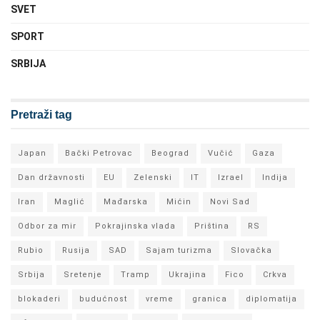
SVET
SPORT
SRBIJA
Pretraži tag
Japan
Bački Petrovac
Beograd
Vučić
Gaza
Dan državnosti
EU
Zelenski
IT
Izrael
Indija
Iran
Maglić
Mađarska
Mićin
Novi Sad
Odbor za mir
Pokrajinska vlada
Priština
RS
Rubio
Rusija
SAD
Sajam turizma
Slovačka
Srbija
Sretenje
Tramp
Ukrajina
Fico
Crkva
blokaderi
budućnost
vreme
granica
diplomatija