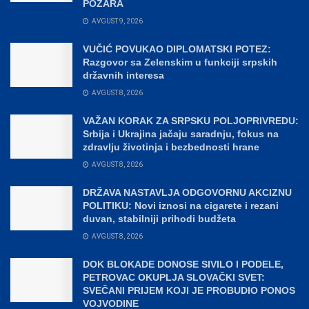
POŽARA
AVGUST 9, 2026
VUČIĆ POVUKAO DIPLOMATSKI POTEZ:
Razgovor sa Zelenskim u funkciji srpskih
državnih interesa
AVGUST 8, 2026
VAŽAN KORAK ZA SRPSKU POLJOPRIVREDU:
Srbija i Ukrajina jačaju saradnju, fokus na
zdravlju životinja i bezbednosti hrane
AVGUST 8, 2026
DRŽAVA NASTAVLJA ODGOVORNU AKCIZNU
POLITIKU: Novi iznosi na cigarete i rezani
duvan, stabilniji prihodi budžeta
AVGUST 8, 2026
DOK BLOKADE DONOSE SIVILO I PODELE,
PETROVAC OKUPLJA SLOVAČKI SVET:
SVEČANI PRIJEM KOJI JE PROBUDIO PONOS
VOJVODINE