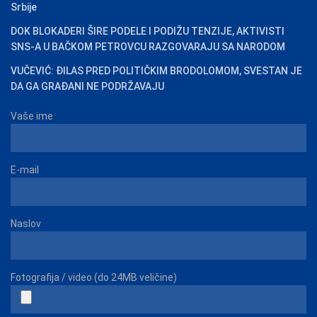
Srbije
DOK BLOKADERI ŠIRE PODELE I PODIŽU TENZIJE, AKTIVISTI
SNS-A U BAČKOM PETROVCU RAZGOVARAJU SA NARODOM
VUČEVIĆ: ĐILAS PRED POLITIČKIM BRODOLOMOM, SVESTAN JE
DA GA GRAĐANI NE PODRŽAVAJU
Vaše ime
E-mail
Naslov
Fotografija / video (do 24MB veličine)