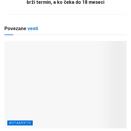
brži termin, a ko čeka do 18 meseci
Povezane
vesti
ИСТАКНУТО