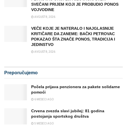
SVEČANI PRIJEM KOJI JE PROBUDIO PONOS
VOJVODINE
AVGUST 8, 2026
VEČE KOJE JE NATERALO I NAJGLASNIJE
KRITIČARE DA ZANEME: BAČKI PETROVAC
POKAZAO ŠTA ZNAČE PONOS, TRADICIJA I
JEDINSTVO
AVGUST 8, 2026
Preporučujemo
Počela prijava penzionera za pakete solidarne
pomoći
6 MESECI AGO
Crvena zvezda slavi jubilej: 81 godina
postojanja sportskog društva
5 MESECI AGO