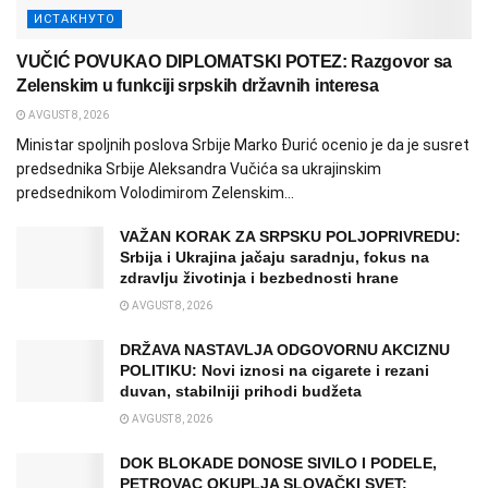
ИСТАКНУТО
VUČIĆ POVUKAO DIPLOMATSKI POTEZ: Razgovor sa
Zelenskim u funkciji srpskih državnih interesa
AVGUST 8, 2026
Ministar spoljnih poslova Srbije Marko Đurić ocenio je da je susret
predsednika Srbije Aleksandra Vučića sa ukrajinskim
predsednikom Volodimirom Zelenskim...
VAŽAN KORAK ZA SRPSKU POLJOPRIVREDU:
Srbija i Ukrajina jačaju saradnju, fokus na
zdravlju životinja i bezbednosti hrane
AVGUST 8, 2026
DRŽAVA NASTAVLJA ODGOVORNU AKCIZNU
POLITIKU: Novi iznosi na cigarete i rezani
duvan, stabilniji prihodi budžeta
AVGUST 8, 2026
DOK BLOKADE DONOSE SIVILO I PODELE,
PETROVAC OKUPLJA SLOVAČKI SVET: