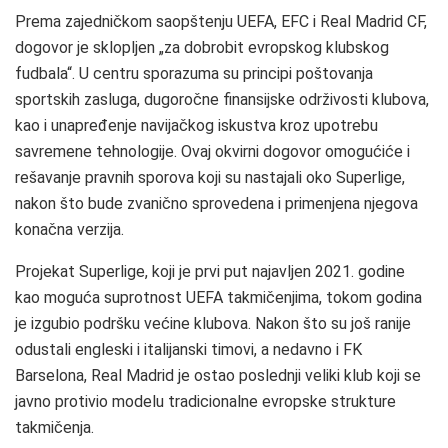
Prema zajedničkom saopštenju UEFA, EFC i Real Madrid CF,
dogovor je sklopljen „za dobrobit evropskog klubskog
fudbala“. U centru sporazuma su principi poštovanja
sportskih zasluga, dugoročne finansijske održivosti klubova,
kao i unapređenje navijačkog iskustva kroz upotrebu
savremene tehnologije. Ovaj okvirni dogovor omogućiće i
rešavanje pravnih sporova koji su nastajali oko Superlige,
nakon što bude zvanično sprovedena i primenjena njegova
konačna verzija.
Projekat Superlige, koji je prvi put najavljen 2021. godine
kao moguća suprotnost UEFA takmičenjima, tokom godina
je izgubio podršku većine klubova. Nakon što su još ranije
odustali engleski i italijanski timovi, a nedavno i FK
Barselona, Real Madrid je ostao poslednji veliki klub koji se
javno protivio modelu tradicionalne evropske strukture
takmičenja.