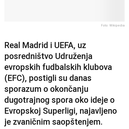
Foto: Wikipedia
Real Madrid i UEFA, uz
posredništvo Udruženja
evropskih fudbalskih klubova
(EFC), postigli su danas
sporazum o okončanju
dugotrajnog spora oko ideje o
Evropskoj Superligi, najavljeno
je zvaničnim saopštenjem.