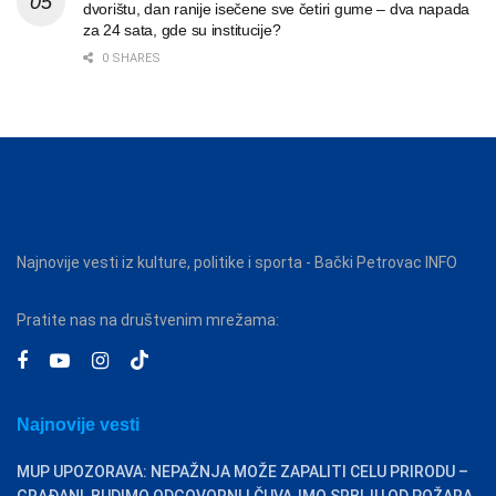
dvorištu, dan ranije isečene sve četiri gume – dva napada
za 24 sata, gde su institucije?
0 SHARES
Najnovije vesti iz kulture, politike i sporta - Bački Petrovac INFO
Pratite nas na društvenim mrežama:
Najnovije vesti
MUP UPOZORAVA: NEPAŽNJA MOŽE ZAPALITI CELU PRIRODU –
GRAĐANI, BUDIMO ODGOVORNI I ČUVAJMO SRBIJU OD POŽARA