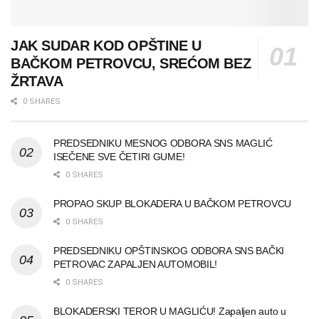
JAK SUDAR KOD OPŠTINE U
BAČKOM PETROVCU, SREĆOM BEZ
ŽRTAVA
0 SHARES
PREDSEDNIKU MESNOG ODBORA SNS MAGLIĆ
ISEČENE SVE ČETIRI GUME!
0 SHARES
PROPAO SKUP BLOKADERA U BAČKOM PETROVCU
0 SHARES
PREDSEDNIKU OPŠTINSKOG ODBORA SNS BAČKI
PETROVAC ZAPALJEN AUTOMOBIL!
0 SHARES
BLOKADERSKI TEROR U MAGLIĆU! Zapaljen auto u