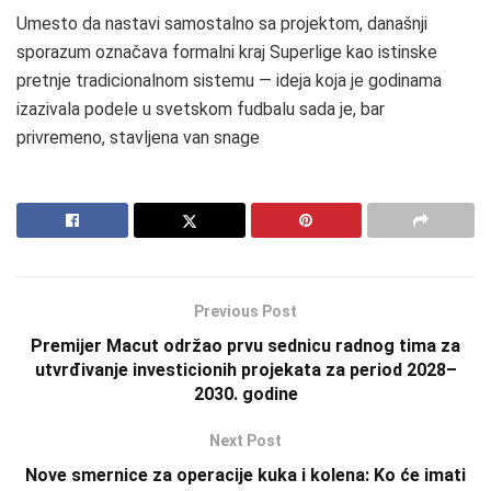
Umesto da nastavi samostalno sa projektom, današnji
sporazum označava formalni kraj Superlige kao istinske
pretnje tradicionalnom sistemu — ideja koja je godinama
izazivala podele u svetskom fudbalu sada je, bar
privremeno, stavljena van snage
Previous Post
Premijer Macut održao prvu sednicu radnog tima za
utvrđivanje investicionih projekata za period 2028–
2030. godine
Next Post
Nove smernice za operacije kuka i kolena: Ko će imati