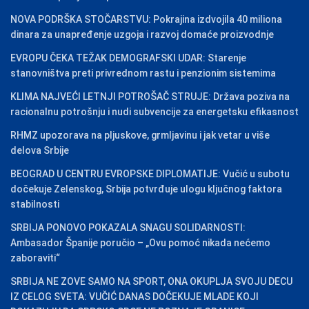
NOVA PODRŠKA STOČARSTVU: Pokrajina izdvojila 40 miliona
dinara za unapređenje uzgoja i razvoj domaće proizvodnje
EVROPU ČEKA TEŽAK DEMOGRAFSKI UDAR: Starenje
stanovništva preti privrednom rastu i penzionim sistemima
KLIMA NAJVEĆI LETNJI POTROŠAČ STRUJE: Država poziva na
racionalnu potrošnju i nudi subvencije za energetsku efikasnost
RHMZ upozorava na pljuskove, grmljavinu i jak vetar u više
delova Srbije
BEOGRAD U CENTRU EVROPSKE DIPLOMATIJE: Vučić u subotu
dočekuje Zelenskog, Srbija potvrđuje ulogu ključnog faktora
stabilnosti
SRBIJA PONOVO POKAZALA SNAGU SOLIDARNOSTI:
Ambasador Španije poručio – „Ovu pomoć nikada nećemo
zaboraviti“
SRBIJA NE ZOVE SAMO NA SPORT, ONA OKUPLJA SVOJU DECU
IZ CELOG SVETA: VUČIĆ DANAS DOČEKUJE MLADE KOJI