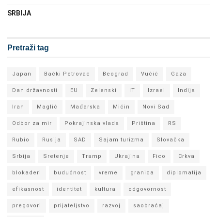
SRBIJA
Pretraži tag
Japan
Bački Petrovac
Beograd
Vučić
Gaza
Dan državnosti
EU
Zelenski
IT
Izrael
Indija
Iran
Maglić
Mađarska
Mićin
Novi Sad
Odbor za mir
Pokrajinska vlada
Priština
RS
Rubio
Rusija
SAD
Sajam turizma
Slovačka
Srbija
Sretenje
Tramp
Ukrajina
Fico
Crkva
blokaderi
budućnost
vreme
granica
diplomatija
efikasnost
identitet
kultura
odgovornost
pregovori
prijateljstvo
razvoj
saobraćaj