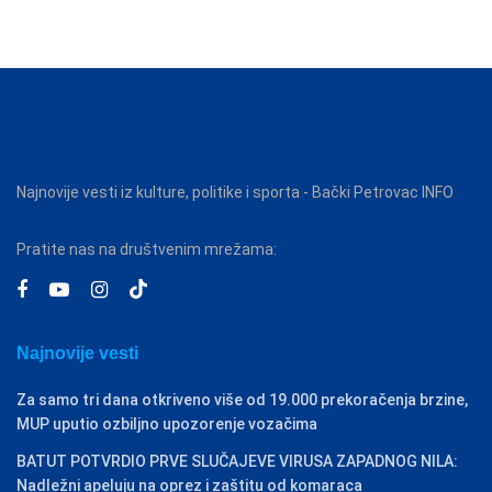
Najnovije vesti iz kulture, politike i sporta - Bački Petrovac INFO
Pratite nas na društvenim mrežama:
Najnovije vesti
Za samo tri dana otkriveno više od 19.000 prekoračenja brzine,
MUP uputio ozbiljno upozorenje vozačima
BATUT POTVRDIO PRVE SLUČAJEVE VIRUSA ZAPADNOG NILA:
Nadležni apeluju na oprez i zaštitu od komaraca