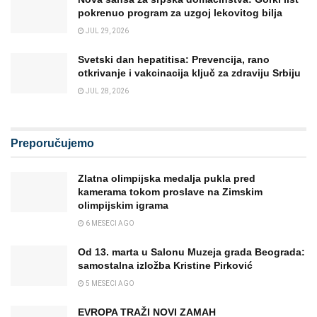
pokrenuo program za uzgoj lekovitog bilja
JUL 29, 2026
Svetski dan hepatitisa: Prevencija, rano
otkrivanje i vakcinacija ključ za zdraviju Srbiju
JUL 28, 2026
Preporučujemo
Zlatna olimpijska medalja pukla pred
kamerama tokom proslave na Zimskim
olimpijskim igrama
6 MESECI AGO
Od 13. marta u Salonu Muzeja grada Beograda:
samostalna izložba Kristine Pirković
5 MESECI AGO
EVROPA TRAŽI NOVI ZAMAH