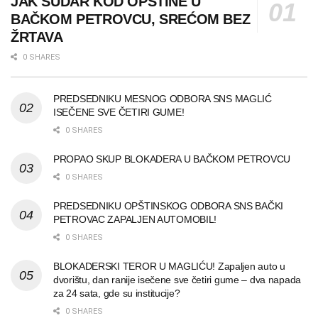
JAK SUDAR KOD OPŠTINE U
BAČKOM PETROVCU, SREĆOM BEZ
ŽRTAVA
0 SHARES
PREDSEDNIKU MESNOG ODBORA SNS MAGLIĆ
ISEČENE SVE ČETIRI GUME!
0 SHARES
PROPAO SKUP BLOKADERA U BAČKOM PETROVCU
0 SHARES
PREDSEDNIKU OPŠTINSKOG ODBORA SNS BAČKI
PETROVAC ZAPALJEN AUTOMOBIL!
0 SHARES
BLOKADERSKI TEROR U MAGLIĆU! Zapaljen auto u
dvorištu, dan ranije isečene sve četiri gume – dva napada
za 24 sata, gde su institucije?
0 SHARES