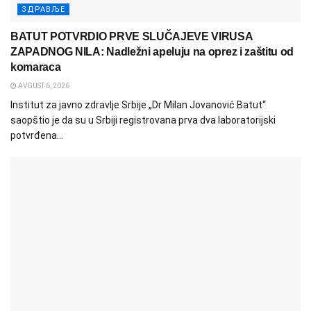
ЗДРАВЉЕ
BATUT POTVRDIO PRVE SLUČAJEVE VIRUSA
ZAPADNOG NILA: Nadležni apeluju na oprez i zaštitu od
komaraca
AVGUST 6, 2026
Institut za javno zdravlje Srbije „Dr Milan Jovanović Batut“
saopštio je da su u Srbiji registrovana prva dva laboratorijski
potvrđena...