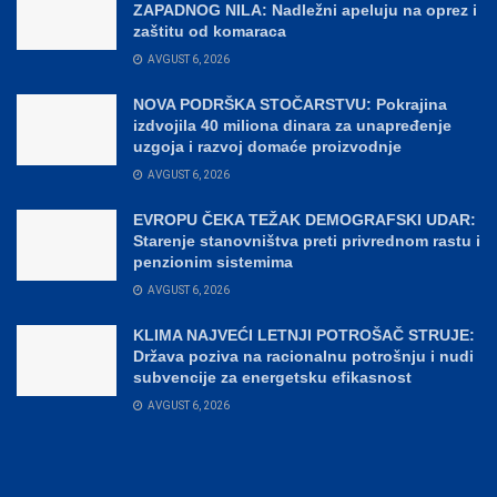
ZAPADNOG NILA: Nadležni apeluju na oprez i
zaštitu od komaraca
AVGUST 6, 2026
NOVA PODRŠKA STOČARSTVU: Pokrajina
izdvojila 40 miliona dinara za unapređenje
uzgoja i razvoj domaće proizvodnje
AVGUST 6, 2026
EVROPU ČEKA TEŽAK DEMOGRAFSKI UDAR:
Starenje stanovništva preti privrednom rastu i
penzionim sistemima
AVGUST 6, 2026
KLIMA NAJVEĆI LETNJI POTROŠAČ STRUJE:
Država poziva na racionalnu potrošnju i nudi
subvencije za energetsku efikasnost
AVGUST 6, 2026