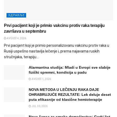
ЗДРАВЉЕ
Prvi pacijent koji je primio vakcinu protiv raka terapiju
završava u septembru
AVGUST 4, 2026
Prvi pacijent koji je primio personalizovanu vakcinu protiv raka u
Rusiji uspešno nastavlja lečenje i, prema najavama ruskih
stručnjaka, terapiju...
Alarmantna studija: Mladi u Evropi sve slabije
fizički spremni, kondicija u padu
AVGUST 1, 2026
NOVA METODA U LEČENJU RAKA DAJE
OHRABRUJUĆE REZULTATE: Lek deluje deset
puta efikasnije od klasične hemioterapije
JUL 30, 2026
Nova šansa za srpska domaćinstva: Gorki list