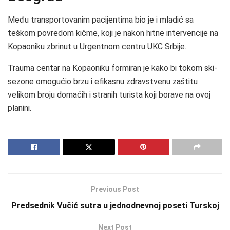
Među transportovanim pacijentima bio je i mladić sa
teškom povredom kičme, koji je nakon hitne intervencije na
Kopaoniku zbrinut u Urgentnom centru UKC Srbije.
Trauma centar na Kopaoniku formiran je kako bi tokom ski-
sezone omogućio brzu i efikasnu zdravstvenu zaštitu
velikom broju domaćih i stranih turista koji borave na ovoj
planini.
Previous Post
Predsednik Vučić sutra u jednodnevnoj poseti Turskoj
Next Post