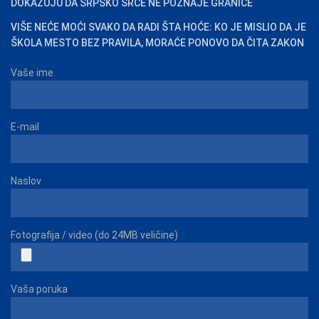
DOKAZUJU DA SRPSKO SRCE NE POZNAJE GRANICE
VIŠE NEĆE MOĆI SVAKO DA RADI ŠTA HOĆE: KO JE MISLIO DA JE
ŠKOLA MESTO BEZ PRAVILA, MORAĆE PONOVO DA ČITA ZAKON
Vaše ime
E-mail
Naslov
Fotografija / video (do 24MB veličine)
Vaša poruka