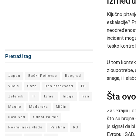
Između 
Ključno pitanj
eskalacije? P
neodređenost 
incident moga
teško kontroli
Pretraži tag
U tom konteks
zloupotrebe, a
Japan
Bački Petrovac
Beograd
snaga, ili slab
Vučić
Gaza
Dan državnosti
EU
Šta ovo
Zelenski
IT
Izrael
Indija
Iran
Maglić
Mađarska
Mićin
Za Ukrajinu, 
Novi Sad
Odbor za mir
što su brojna
je signal da b
Pokrajinska vlada
Priština
RS
Evropu i SAD, 