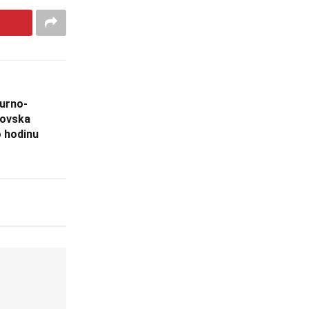
turno-
rovska
o hodinu