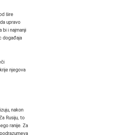
od šire
 da upravo
bi i najmanji
ac događaja
eči
krije njegova
izuju, nakon
a Rusiju, to
nego ranije. Za
ji podrazumeva