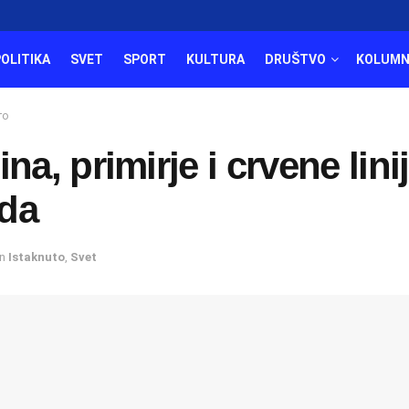
POLITIKA
SVET
SPORT
KULTURA
DRUŠTVO
KOLUMN
то
ina, primirje i crvene lini
da
in
Istaknuto
,
Svet