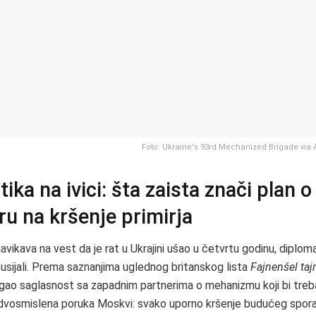
Foto: Ukraine's 93rd Mechanized Brigade via
ika na ivici: šta zaista znači plan o
u na kršenje primirja
vikava na vest da je rat u Ukrajini ušao u četvrtu godinu, diploma
usijali. Prema saznanjima uglednog britanskog lista
Fajnenšel ta
igao saglasnost sa zapadnim partnerima o mehanizmu koji bi treb
edvosmislena poruka Moskvi: svako uporno kršenje budućeg spo