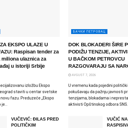
БАЧКИ ПЕТРОВАЦ
ZA EKSPO ULAZE U
DOK BLOKADERI ŠIRE P
ZU: Raspisan tender za
PODIŽU TENZIJE, AKTIVI
miliona ulaznica za
U BAČKOM PETROVCU
đaj u istoriji Srbije
RAZGOVARAJU SA NA
AVGUST 7, 2026
ecijalizovanu izložbu Ekspo
U vremenu kada pojedini politički
Beograd staviti u centar svetske
pokušavaju da pažnju javnosti pr
u novu fazu. Preduzeće „Ekspo
tenzijama, blokadama i neprest
je...
aktivisti Opštinskog odbora SNS..
VUČEVIĆ: ĐILAS PRED
VUČIĆ NA
POLITIČKIM
RASPISIV