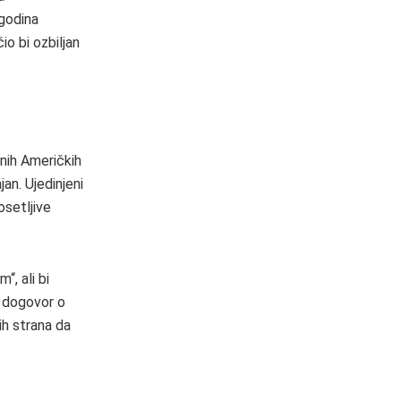
 godina
io bi ozbiljan
enih Američkih
an. Ujedinjeni
osetljive
, ali bi
i dogovor o
ih strana da