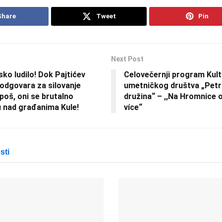
Share
Tweet
Pin
Next Post
ko ludilo! Dok Pajtićev
Celovečernji program Kul
odgovara za silovanje
umetničkog društva „Pet
poš, oni se brutalno
družina“ – ,,Na Hromnice 
ju nad građanima Kule!
více“
sti