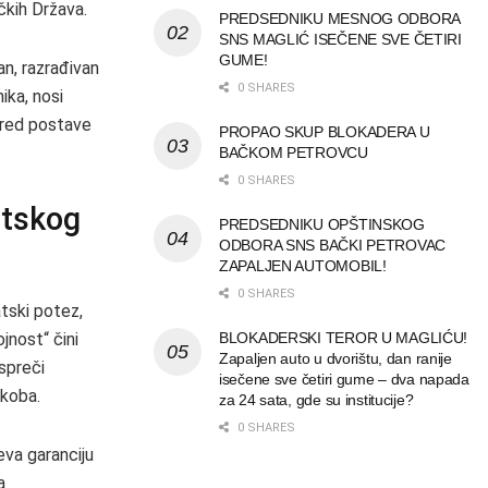
čkih Država.
PREDSEDNIKU MESNOG ODBORA
SNS MAGLIĆ ISEČENE SVE ČETIRI
GUME!
an, razrađivan
0 SHARES
ika, nosi
apred postave
PROPAO SKUP BLOKADERA U
BAČKOM PETROVCU
0 SHARES
atskog
PREDSEDNIKU OPŠTINSKOG
ODBORA SNS BAČKI PETROVAC
ZAPALJEN AUTOMOBIL!
0 SHARES
tski potez,
jnost“ čini
BLOKADERSKI TEROR U MAGLIĆU!
Zapaljen auto u dvorištu, dan ranije
 spreči
isečene sve četiri gume – dva napada
ukoba.
za 24 sata, gde su institucije?
0 SHARES
eva garanciju
a