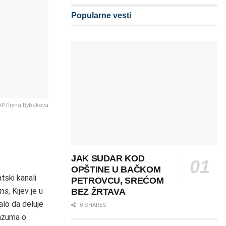
Popularne vesti
 AP/Iryna Rybakova
JAK SUDAR KOD
OPŠTINE U BAČKOM
tski kanali
PETROVCU, SREĆOM
jms
, Kijev je u
BEZ ŽRTAVA
alo da deluje
0 SHARES
razuma o