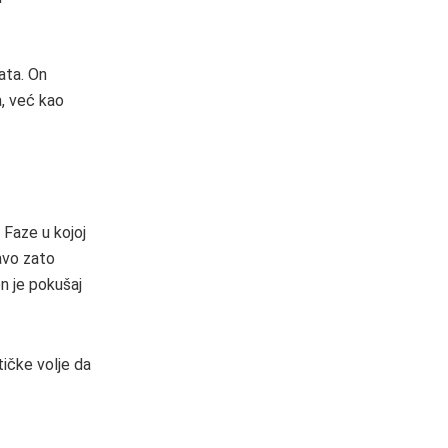
ata. On
, već kao
 Faze u kojoj
avo zato
n je pokušaj
tičke volje da