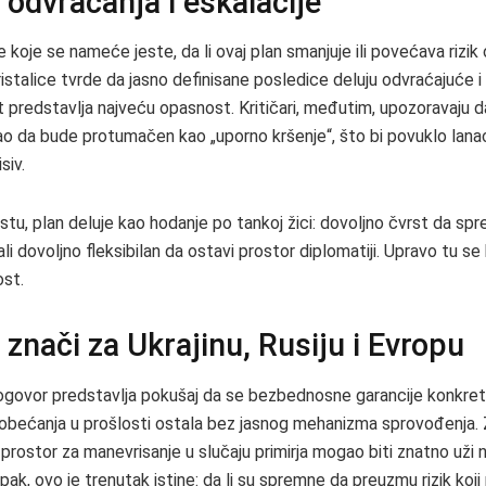
odvraćanja i eskalacije
e koje se nameće jeste, da li ovaj plan smanjuje ili povećava rizik 
ristalice tvrde da jasno definisane posledice deluju odvraćajuće i
predstavlja najveću opasnost. Kritičari, međutim, upozoravaju da 
o da bude protumačen kao „uporno kršenje“, što bi povuklo lan
siv.
tu, plan deluje kao hodanje po tankoj žici: dovoljno čvrst da spr
li dovoljno fleksibilan da ostavi prostor diplomatiji. Upravo tu se 
ost.
 znači za Ukrajinu, Rusiju i Evropu
dogovor predstavlja pokušaj da se bezbednosne garancije konkret
 obećanja u prošlosti ostala bez jasnog mehanizma sprovođenja. Z
i prostor za manevrisanje u slučaju primirja mogao biti znatno uži 
pak, ovo je trenutak istine: da li su spremne da preuzmu rizik ko