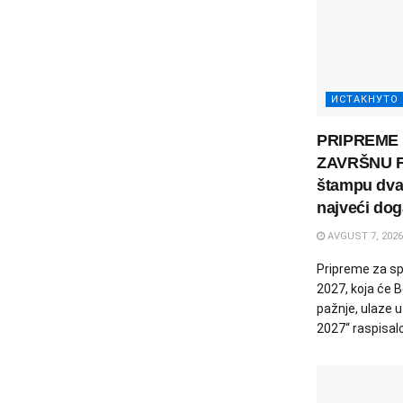
ИСТАКНУТО
PRIPREME 
ZAVRŠNU FA
štampu dva 
najveći doga
AVGUST 7, 2026
Pripreme za sp
2027, koja će 
pažnje, ulaze 
2027“ raspisalo 