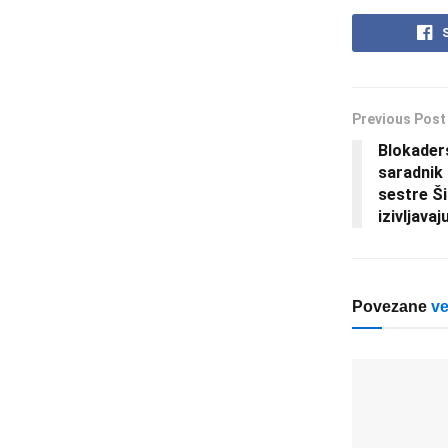
Previous Post
Blokaders
saradnik 
sestre Ši
izivljava
Povezane
ve