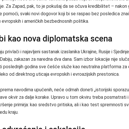
je. Za Zapad, pak, to je pokušaj da se očuva kredibilitet – nakon
ne pomoći, svaki novi dogovor koji bi se raspao bez posledica znač
 evropskih i američkih bezbednosnih politika.
bi kao nova diplomatska scena
 privlači i najavljeni sastanak izaslanika Ukrajine, Rusije i Sjedinj
abiju, zakazan za naredna dva dana. Sam izbor lokacije nije slučaj
ti poslednjih godina sve češće služe kao neutralna platforma za 
eko od direktnog uticaja evropskih i evroazijskih prestonica.
, prema navodima upućenih, neće odmah doneti „istorijski sporazum“
ave okvir za dalje korake. Upravo u tom okviru treba posmatrati 
šenje primirja: kao sredstvo pritiska, ali i kao test spremnosti sv
edu kraju.