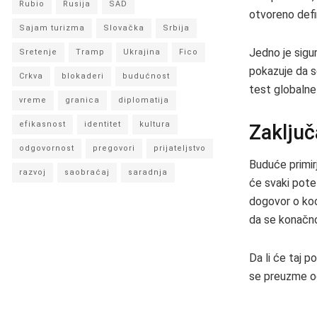
Rubio
Rusija
SAD
otvoreno defi
Sajam turizma
Slovačka
Srbija
Jedno je sigu
Sretenje
Tramp
Ukrajina
Fico
pokazuje da s
Crkva
blokaderi
budućnost
test globalne
vreme
granica
diplomatija
efikasnost
identitet
kultura
Zaključ
odgovornost
pregovori
prijateljstvo
Buduće primirj
razvoj
saobraćaj
saradnja
će svaki pote
dogovor o koo
da se konačno 
Da li će taj p
se preuzme od