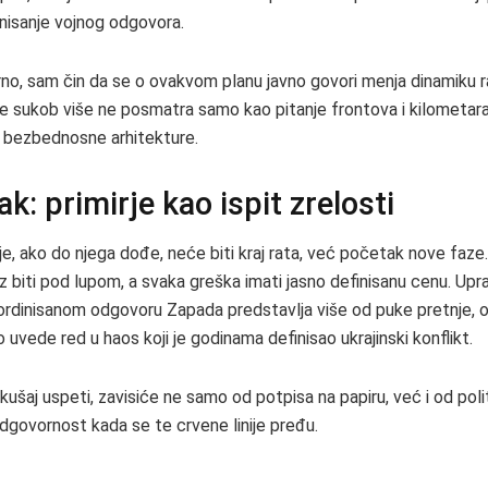
nisanje vojnog odgovora.
rno, sam čin da se o ovakvom planu javno govori menja dinamiku r
e sukob više ne posmatra samo kao pitanje frontova i kilometara
 bezbednosne arhitekture.
ak: primirje kao ispit zrelosti
e, ako do njega dođe, neće biti kraj rata, već početak nove faze.
z biti pod lupom, a svaka greška imati jasno definisanu cenu. Upr
rdinisanom odgovoru Zapada predstavlja više od puke pretnje, o
uvede red u haos koji je godinama definisao ukrajinski konflikt.
okušaj uspeti, zavisiće ne samo od potpisa na papiru, već i od poli
govornost kada se te crvene linije pređu.