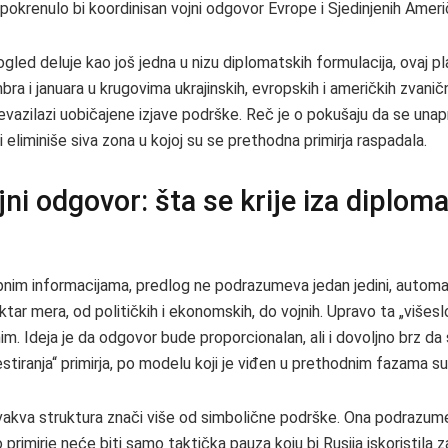
pokrenulo bi koordinisan vojni odgovor Evrope i Sjedinjenih Ameri
ogled deluje kao još jedna u nizu diplomatskih formulacija, ovaj pl
 i januara u krugovima ukrajinskih, evropskih i američkih zvaničn
revazilazi uobičajene izjave podrške. Reč je o pokušaju da se un
“ i eliminiše siva zona u kojoj su se prethodna primirja raspadala.
jni odgovor: šta se krije iza diplom
im informacijama, predlog ne podrazumeva jedan jedini, automa
tar mera, od političkih i ekonomskih, do vojnih. Upravo ta „višeslo
im. Ideja je da odgovor bude proporcionalan, ali i dovoljno brz da
stiranja“ primirja, po modelu koji je viđen u prethodnim fazama s
ovakva struktura znači više od simbolične podrške. Ona podrazum
primirje neće biti samo taktička pauza koju bi Rusija iskoristila z