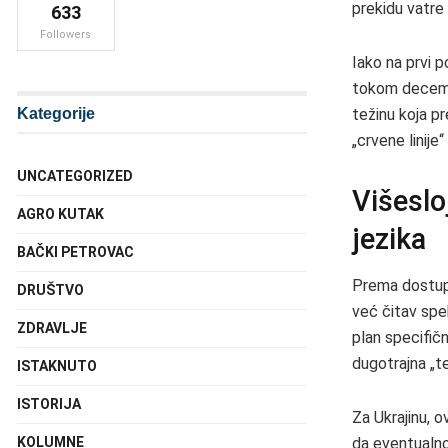
prekidu vatre 
633
Followers
Iako na prvi p
tokom decembra
Kategorije
težinu koja p
„crvene linije
UNCATEGORIZED
Višeslo
AGRO KUTAK
jezika
BAČKI PETROVAC
Prema dostupn
DRUŠTVO
već čitav spek
ZDRAVLJE
plan specifičn
dugotrajna „te
ISTAKNUTO
ISTORIJA
Za Ukrajinu, 
da eventualno 
KOLUMNE