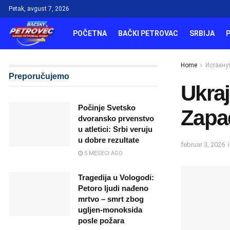
Petak, avgust 7, 2026
POČETNA
BAČKI PETROVAC
SRBIJA
Home
Истакну
Preporučujemo
Ukraj
Počinje Svetsko
Zapa
dvoransko prvenstvo
u atletici: Srbi veruju
u dobre rezultate
februar 3, 2026
5 MESECI AGO
Tragedija u Vologodi:
Petoro ljudi nađeno
mrtvo – smrt zbog
ugljen‑monoksida
posle požara