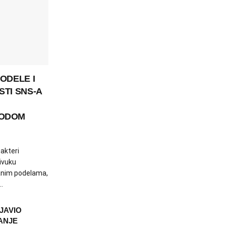
ODELE I
STI SNS-A
RODOM
 akteri
ivuku
anim podelama,
.
JAVIO
ANJE