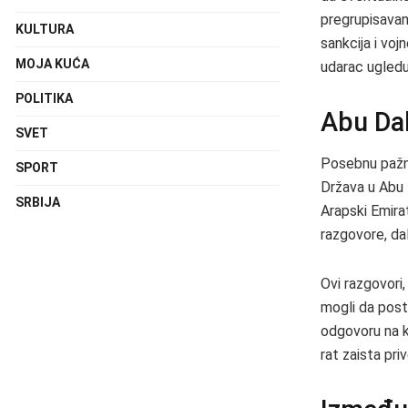
pregrupisavan
KULTURA
sankcija i voj
MOJA KUĆA
udarac ugledu
POLITIKA
Abu Da
SVET
Posebnu pažnju
SPORT
Država u Abu D
SRBIJA
Arapski Emira
razgovore, dal
Ovi razgovori
mogli da post
odgovoru na kr
rat zaista priv