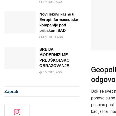
6 MESECI AGO
Novi lekovi kasne u
Evropi: farmaceutske
kompanije pod
pritiskom SAD
4 MESECA AGO
SRBIJA
MODERNIZUJE
PREDŠKOLSKO
OBRAZOVANJE
Geopolit
6 MESECI AGO
odgovor
Dok se svet na
Zaprati
ponovo su se 
principu post
kao jasna i n