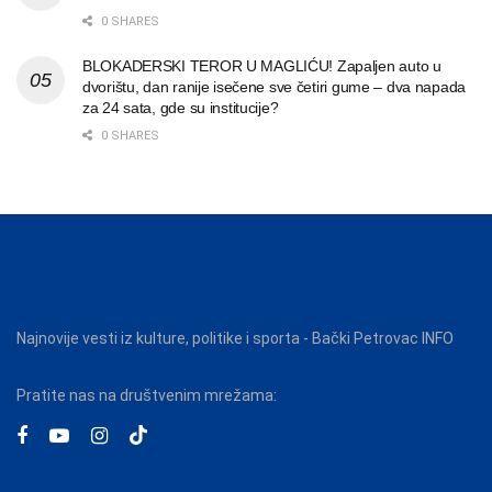
0 SHARES
BLOKADERSKI TEROR U MAGLIĆU! Zapaljen auto u
dvorištu, dan ranije isečene sve četiri gume – dva napada
za 24 sata, gde su institucije?
0 SHARES
Najnovije vesti iz kulture, politike i sporta - Bački Petrovac INFO
Pratite nas na društvenim mrežama: