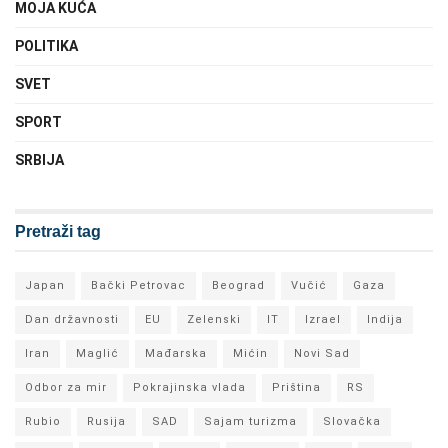
MOJA KUĆA
POLITIKA
SVET
SPORT
SRBIJA
Pretraži tag
Japan
Bački Petrovac
Beograd
Vučić
Gaza
Dan državnosti
EU
Zelenski
IT
Izrael
Indija
Iran
Maglić
Mađarska
Mićin
Novi Sad
Odbor za mir
Pokrajinska vlada
Priština
RS
Rubio
Rusija
SAD
Sajam turizma
Slovačka