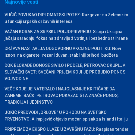
Najnovije vesti
VUČIĆ POVUKAO DIPLOMATSKI POTEZ: Razgovor sa Zelenskim
u funkciji srpskih državnih interesa
VAŽAN KORAK ZA SRPSKU POLJOPRIVREDU: Srbija i Ukrajina
jačaju saradnju, fokus na zdravlju životinja i bezbednosti hrane
DRŽAVA NASTAVLJA ODGOVORNU AKCIZNU POLITIKU: Novi
iznosi na cigarete i rezani duvan, stabilniji prihodi budžeta
DOK BLOKADE DONOSE SIVILO I PODELE, PETROVAC OKUPLJA
SLOVAČKI SVET: SVEČANI PRIJEM KOJI JE PROBUDIO PONOS
VOJVODINE
VEČE KOJE JE NATERALO I NAJGLASNIJE KRITIČARE DA
ZANEME: BAČKI PETROVAC POKAZAO ŠTA ZNAČE PONOS,
TRADICIJA I JEDINSTVO
JOKIĆ PREDVODI „ORLOVE“ U POHODU NA SVETSKO
PRVENSTVO: Alimpijević objavio moćan spisak za Island i Italiju
PRIPREME ZA EKSPO ULAZE U ZAVRŠNU FAZU: Raspisan tender