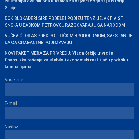
za štampu dva miliona ulaznica za najveći događaj u istoriji
Srbije
DOK BLOKADERI ŠIRE PODELE I PODIŽU TENZIJE, AKTIVISTI
SNS-A U BAČKOM PETROVCU RAZGOVARAJU SA NARODOM
VUČEVIĆ: ĐILAS PRED POLITIČKIM BRODOLOMOM, SVESTAN JE
DA GA GRAĐANI NE PODRŽAVAJU
NOVI PAKET MERA ZA PRIVREDU: Vlada Srbije utvrdila
finansijska rešenja za stabilniji ekonomski rast i jaču podršku
kompanijama
Vaše ime
E-mail
Naslov