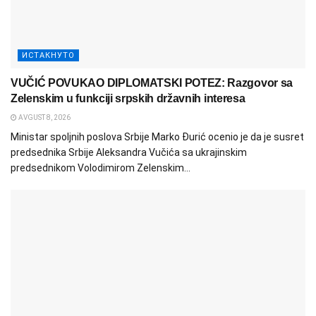
ИСТАКНУТО
VUČIĆ POVUKAO DIPLOMATSKI POTEZ: Razgovor sa
Zelenskim u funkciji srpskih državnih interesa
AVGUST 8, 2026
Ministar spoljnih poslova Srbije Marko Đurić ocenio je da je susret
predsednika Srbije Aleksandra Vučića sa ukrajinskim
predsednikom Volodimirom Zelenskim...