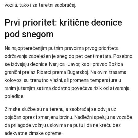
vozila, tako i za teretni saobraćaj.
Prvi prioritet: kritične deonice
pod snegom
Na najopterećenijim putnim pravcima prvog prioriteta
održavanja zabeležen je sneg do pet centimetara. Posebno
se izdvajaju deonice Ivanjica–Javor, kao i pravac Božica–
granični prelaz Ribarci prema Bugarskoj. Na ovim trasama
kolovozi su trenutno vlažni, ali promena temperature u
ranim jutarnjim satima dodatno povećava rizik od stvaranja
poledice.
Zimske službe su na terenu, a saobraćaj se odvija uz
pojačan oprez i smanjenu brzinu. Nadležni apeluju na vozače
da prilagode vožnju uslovima na putu i da ne kreću bez
adekvatne zimske opreme.