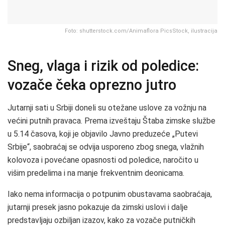
Foto: shutterstock.com/Animaflora PicsStock, ilustracija
Sneg, vlaga i rizik od poledice:
vozače čeka oprezno jutro
Jutarnji sati u Srbiji doneli su otežane uslove za vožnju na
većini putnih pravaca. Prema izveštaju Štaba zimske službe
u 5.14 časova, koji je objavilo Javno preduzeće „Putevi
Srbije“, saobraćaj se odvija usporeno zbog snega, vlažnih
kolovoza i povećane opasnosti od poledice, naročito u
višim predelima i na manje frekventnim deonicama.
Iako nema informacija o potpunim obustavama saobraćaja,
jutarnji presek jasno pokazuje da zimski uslovi i dalje
predstavljaju ozbiljan izazov, kako za vozače putničkih