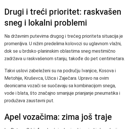
Drugi i treći prioritet: raskvašen
sneg i lokalni problemi
Na državnim putevima drugog i trećeg prioriteta situacija je
promenljiva. U nižim predelima kolovozi su uglavnom vlažni,
dok se u brdsko-planinskim oblastima sneg mestimično
zadržava u raskvašenom stanju, takođe do pet centimetara.
Takvi uslovi zabeleženi su na području Ivanjice, Kosova i
Metohije, Kruševca, Užica i Zaječara. Upravo na ovim
deonicama vozači se suočavaju sa kombinacijom snega,
vode i blata, što značajno smanjuje prianjanje pneumatika i
produžava zaustavni put.
Apel vozačima: zima još traje