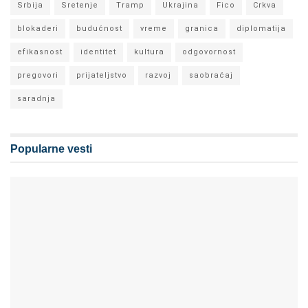
Srbija
Sretenje
Tramp
Ukrajina
Fico
Crkva
blokaderi
budućnost
vreme
granica
diplomatija
efikasnost
identitet
kultura
odgovornost
pregovori
prijateljstvo
razvoj
saobraćaj
saradnja
Popularne vesti