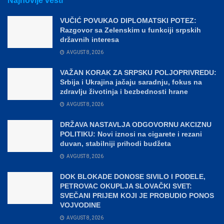
Najnovije vesti
VUČIĆ POVUKAO DIPLOMATSKI POTEZ:
Razgovor sa Zelenskim u funkciji srpskih
državnih interesa
AVGUST 8, 2026
VAŽAN KORAK ZA SRPSKU POLJOPRIVREDU:
Srbija i Ukrajina jačaju saradnju, fokus na
zdravlju životinja i bezbednosti hrane
AVGUST 8, 2026
DRŽAVA NASTAVLJA ODGOVORNU AKCIZNU
POLITIKU: Novi iznosi na cigarete i rezani
duvan, stabilniji prihodi budžeta
AVGUST 8, 2026
DOK BLOKADE DONOSE SIVILO I PODELE,
PETROVAC OKUPLJA SLOVAČKI SVET:
SVEČANI PRIJEM KOJI JE PROBUDIO PONOS
VOJVODINE
AVGUST 8, 2026