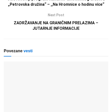
„Petrovska družina“ – ,,Na Hromnice o hodinu více“
Next Post
ZADRŽAVANJE NA GRANIČNIM PRELAZIMA –
JUTARNJE INFORMACIJE
Povezane
vesti