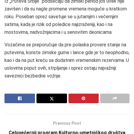
Iz „Puteva Srbije“ podsećaju da zimski period još uvek nije
završen i da su nagle promene vremena moguće u kratkom
roku. Poseban oprez savetuje se u jutarnjim i večernjim
satima, kada je rizik od poledice najizraženiji, kao i na
mostovima, nadvožnjacima i u senovitim deonicama.
Vozačima se preporučuje da pre polaska provere stanje na
putevima, koriste zimske gume i lance gde je to neophodno,
kao i da na put kreću sa dodatnim vremenskim rezervama. U
uslovima poput ovih, strpljenje i oprez ostaju najvažniji
saveznici bezbedne vožnje.
Previous Post
Celovečernji program Kulturno-umetničkog društva