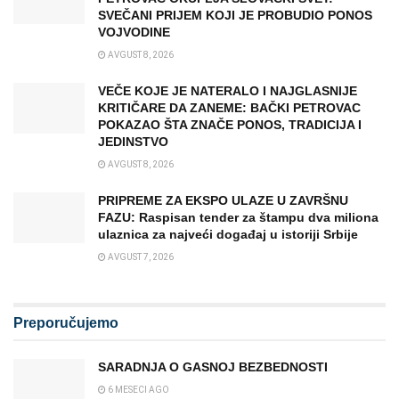
SVEČANI PRIJEM KOJI JE PROBUDIO PONOS
VOJVODINE
AVGUST 8, 2026
VEČE KOJE JE NATERALO I NAJGLASNIJE
KRITIČARE DA ZANEME: BAČKI PETROVAC
POKAZAO ŠTA ZNAČE PONOS, TRADICIJA I
JEDINSTVO
AVGUST 8, 2026
PRIPREME ZA EKSPO ULAZE U ZAVRŠNU
FAZU: Raspisan tender za štampu dva miliona
ulaznica za najveći događaj u istoriji Srbije
AVGUST 7, 2026
Preporučujemo
SARADNJA O GASNOJ BEZBEDNOSTI
6 MESECI AGO