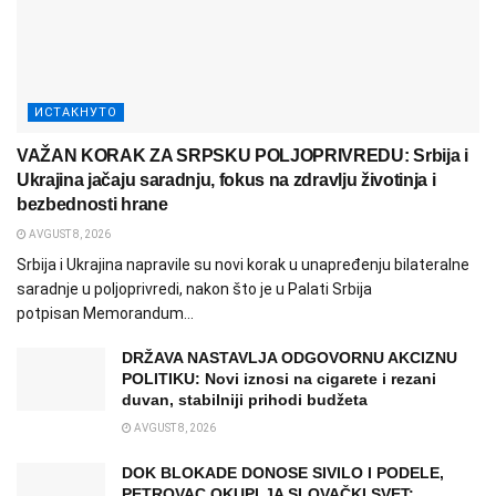
ИСТАКНУТО
VAŽAN KORAK ZA SRPSKU POLJOPRIVREDU: Srbija i
Ukrajina jačaju saradnju, fokus na zdravlju životinja i
bezbednosti hrane
AVGUST 8, 2026
Srbija i Ukrajina napravile su novi korak u unapređenju bilateralne
saradnje u poljoprivredi, nakon što je u Palati Srbija
potpisan Memorandum...
DRŽAVA NASTAVLJA ODGOVORNU AKCIZNU
POLITIKU: Novi iznosi na cigarete i rezani
duvan, stabilniji prihodi budžeta
AVGUST 8, 2026
DOK BLOKADE DONOSE SIVILO I PODELE,
PETROVAC OKUPLJA SLOVAČKI SVET: