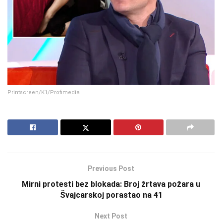
Printscreen/K1/Profimedia
Previous Post
Mirni protesti bez blokada: Broj žrtava požara u
Švajcarskoj porastao na 41
Next Post