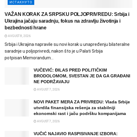
ИСТАКНУТО
VAŽAN KORAK ZA SRPSKU POLJOPRIVREDU: Srbija i
Ukrajina jačaju saradnju, fokus na zdravlju životinja i
bezbednosti hrane
AVGUST 8, 2026
Srbija i Ukrajina napravile su novi korak u unapređenju bilateralne
saradnje u poljoprivredi, nakon što je u Palati Srbija
potpisan Memorandum...
VUČEVIĆ: ĐILAS PRED POLITIČKIM
BRODOLOMOM, SVESTAN JE DA GA GRAĐANI
NE PODRŽAVAJU
AVGUST 7, 2026
NOVI PAKET MERA ZA PRIVREDU: Vlada Srbije
utvrdila finansijska rešenja za stabilniji
ekonomski rast i jaču podršku kompanijama
AVGUST 7, 2026
VUČIĆ NAJAVIO RASPISIVANJE IZBORA: