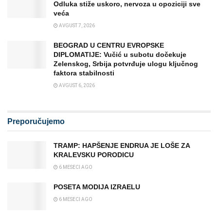
Odluka stiže uskoro, nervoza u opoziciji sve
veća
AVGUST 7, 2026
BEOGRAD U CENTRU EVROPSKE
DIPLOMATIJE: Vučić u subotu dočekuje
Zelenskog, Srbija potvrđuje ulogu ključnog
faktora stabilnosti
AVGUST 6, 2026
Preporučujemo
TRAMP: HAPŠENJE ENDRUA JE LOŠE ZA
KRALEVSKU PORODICU
6 MESECI AGO
POSETA MODIJA IZRAELU
6 MESECI AGO