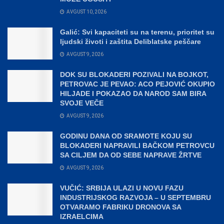
AVGUST 10, 2026
Galić: Svi kapaciteti su na terenu, prioritet su
ljudski životi i zaštita Deliblatske peščare
AVGUST 9, 2026
DOK SU BLOKADERI POZIVALI NA BOJKOT,
PETROVAC JE PEVAO: ACO PEJOVIĆ OKUPIO
HILJADE I POKAZAO DA NAROD SAM BIRA
SVOJE VEČE
AVGUST 9, 2026
GODINU DANA OD SRAMOTE KOJU SU
BLOKADERI NAPRAVILI BAČKOM PETROVCU
SA CILJEM DA OD SEBE NAPRAVE ŽRTVE
AVGUST 9, 2026
VUČIĆ: SRBIJA ULAZI U NOVU FAZU
INDUSTRIJSKOG RAZVOJA – U SEPTEMBRU
OTVARAMO FABRIKU DRONOVA SA
IZRAELCIMA