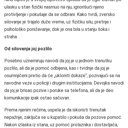
ulasku u stan fizički nasrnuo na nju, ignorišući njeno
protivljenje i pokušaje da se odbrani. Kako tvrdi, zversko
silovanje je trajalo duže vreme, uz fizičku silu, pretnje i
psihološko ponižavanje, dok je ona bila u stanju šoka i
straha.
Od silovanja joj pozlilo
Posebno uznemiruju navodi da joj je u jednom trenutku
pozlilo, ali da je pomoć odbijena, kao i tvrdnje da joj je
osumnjičeni pretio da će „ukloniti dokaze“, pozivajući se na
navodne veze u policiji i drugim institucijama. Devojka navodi
da joj je brisao pozive i poruke sa telefona, ali da je deo
komunikacije ipak ostao sačuvan.
Prema njenim rečima, uspela je da iskoristi trenutak
nepažnje, zaključa se u kupatilo i pokuša da pozove pomoć.
Nakon izlaska iz stana, uz pomoć prolaznika i dostavljača,