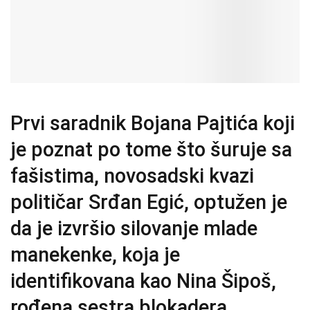
Prvi saradnik Bojana Pajtića koji
je poznat po tome što šuruje sa
fašistima, novosadski kvazi
političar Srđan Egić, optužen je
da je izvršio silovanje mlade
manekenke, koja je
identifikovana kao Nina Šipoš,
rođena sestra blokadera