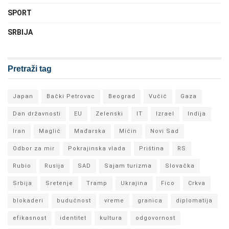
SPORT
SRBIJA
Pretraži tag
Japan
Bački Petrovac
Beograd
Vučić
Gaza
Dan državnosti
EU
Zelenski
IT
Izrael
Indija
Iran
Maglić
Mađarska
Mićin
Novi Sad
Odbor za mir
Pokrajinska vlada
Priština
RS
Rubio
Rusija
SAD
Sajam turizma
Slovačka
Srbija
Sretenje
Tramp
Ukrajina
Fico
Crkva
blokaderi
budućnost
vreme
granica
diplomatija
efikasnost
identitet
kultura
odgovornost