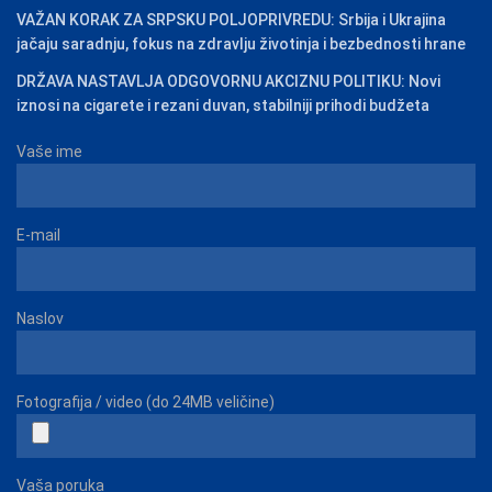
VAŽAN KORAK ZA SRPSKU POLJOPRIVREDU: Srbija i Ukrajina
jačaju saradnju, fokus na zdravlju životinja i bezbednosti hrane
DRŽAVA NASTAVLJA ODGOVORNU AKCIZNU POLITIKU: Novi
iznosi na cigarete i rezani duvan, stabilniji prihodi budžeta
Vaše ime
E-mail
Naslov
Fotografija / video (do 24MB veličine)
Vaša poruka