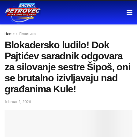
Home
Политика
Blokadersko ludilo! Dok
Pajtićev saradnik odgovara
za silovanje sestre Šipoš, oni
se brutalno izivljavaju nad
građanima Kule!
februar 2, 2026