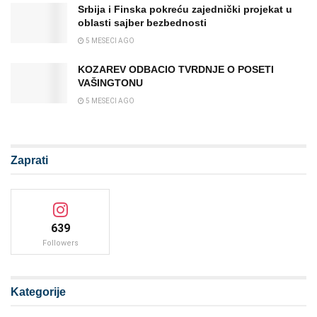
Srbija i Finska pokreću zajednički projekat u
oblasti sajber bezbednosti
5 MESECI AGO
KOZAREV ODBACIO TVRDNJE O POSETI
VAŠINGTONU
5 MESECI AGO
Zaprati
639
Followers
Kategorije