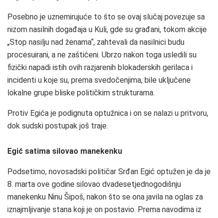
Posebno je uznemirujuće to što se ovaj slučaj povezuje sa
nizom nasilnih događaja u Kuli, gde su građani, tokom akcije
„Stop nasilju nad ženama“, zahtevali da nasilnici budu
procesuirani, a ne zaštićeni. Ubrzo nakon toga usledili su
fizički napadi istih ovih razjarenih blokaderskih gerilaca i
incidenti u koje su, prema svedočenjima, bile uključene
lokalne grupe bliske političkim strukturama.
Protiv Egića je podignuta optužnica i on se nalazi u pritvoru,
dok sudski postupak još traje.
Egić satima silovao manekenku
Podsetimo, novosadski političar Srđan Egić optužen je da je
8. marta ove godine silovao dvadesetjednogodišnju
manekenku Ninu Šipoš, nakon što se ona javila na oglas za
iznajmljivanje stana koji je on postavio. Prema navodima iz