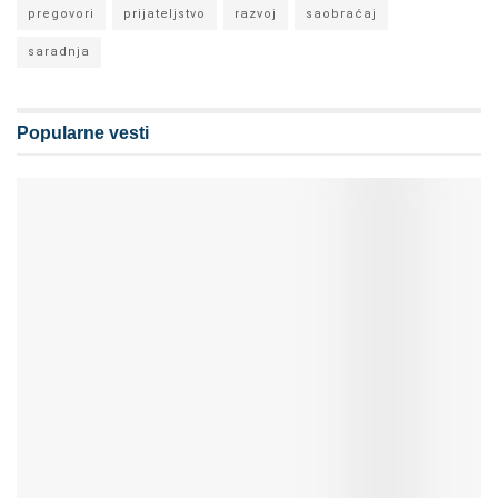
pregovori
prijateljstvo
razvoj
saobraćaj
saradnja
Popularne vesti