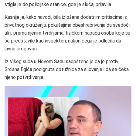
stigla je do policijske stanice, gde je slučaj prijavila.
Kasnije je, kako navodi, bila izložena dodatnim pritiscima iz
privatnog okruženja, pokušajima obeshrabrivanja da svedoči,
ali i, prema njenim tvrdnjama, fizičkom napadu osoba koje su
se predstavile kao inspektori, nakon čega je odlučila da
javno progovori.
Iz Višeg suda u Novom Sadu saopšteno je da je protiv
Srđana Egića podignuta optužnica za silovanje i da se čeka
njeno potvrđivanje.