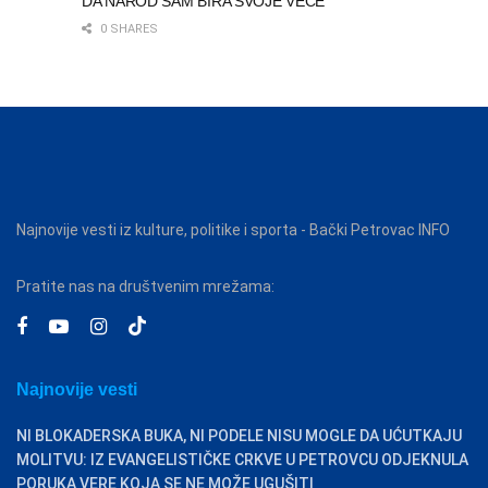
DA NAROD SAM BIRA SVOJE VEČE
0 SHARES
Najnovije vesti iz kulture, politike i sporta - Bački Petrovac INFO
Pratite nas na društvenim mrežama:
Najnovije vesti
NI BLOKADERSKA BUKA, NI PODELE NISU MOGLE DA UĆUTKAJU
MOLITVU: IZ EVANGELISTIČKE CRKVE U PETROVCU ODJEKNULA
PORUKA VERE KOJA SE NE MOŽE UGUŠITI