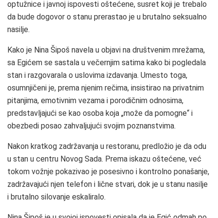
optužnice i javnoj ispovesti oštećene, susret koji je trebalo
da bude dogovor o stanu prerastao je u brutalno seksualno
nasilje.
Kako je Nina Šipoš navela u objavi na društvenim mrežama,
sa Egićem se sastala u večernjim satima kako bi pogledala
stan i razgovarala o uslovima izdavanja. Umesto toga,
osumnjičeni je, prema njenim rečima, insistirao na privatnim
pitanjima, emotivnim vezama i porodičnim odnosima,
predstavljajući se kao osoba koja „može da pomogne“ i
obezbedi posao zahvaljujući svojim poznanstvima.
Nakon kratkog zadržavanja u restoranu, predložio je da odu
u stan u centru Novog Sada. Prema iskazu oštećene, već
tokom vožnje pokazivao je posesivno i kontrolno ponašanje,
zadržavajući njen telefon i lične stvari, dok je u stanu nasilje
i brutalno silovanje eskaliralo.
Nina Šipoš je u svojoj ispovesti opisala da je Egić odmah po