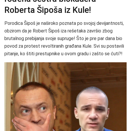
Roberta Šipoša iz Kule!
Porodica Šipoš je naširoko poznata po svojoj devijantnosti,
obzirom da je Robert Šipoš iza rešetaka završio zbog
brutalnog prebijanja svoje supruge! Što je pre par dana bio
povod za protest revoltiranih građana Kule. Svi su postavili
pitanje, ko štiti prestupnike u ovom gradu i zašto se ćuti?!