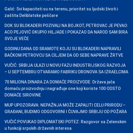
Galić: Svi kapaciteti su na terenu, prioritet su ljudski životi i
zaštita Deliblatske peščare
DOK SU BLOKADERI POZIVALI NA BOJKOT, PETROVAC JE PEVAO:
ACO PEJOVIĆ OKUPIO HILJADE I POKAZAO DA NAROD SAM BIRA
SVOJE VEČE
GODINU DANA OD SRAMOTE KOJU SU BLOKADERI NAPRAVILI
BAČKOM PETROVCU SA CILJEM DA OD SEBE NAPRAVE ŽRTVE
VUČIĆ: SRBIJA ULAZI U NOVU FAZU INDUSTRIJSKOG RAZVOJA
– U SEPTEMBRU OTVARAMO FABRIKU DRONOVA SA IZRAELCIMA
70 MILIONA DINARA ZA DOMAĆE PROIZVODE: Država jača
domaću proizvodnju i nagrađuje one koji koriste 100 ODSTO
DOMAĆE SIROVINE
MUP UPOZORAVA: NEPAŽNJA MOŽE ZAPALITI CELU PRIRODU –
GRAĐANI, BUDIMO ODGOVORNI I ČUVAJMO SRBIJU OD POŽARA
VUČIĆ POVUKAO DIPLOMATSKI POTEZ: Razgovor sa Zelenskim
u funkciji srpskih državnih interesa