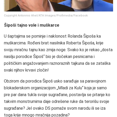
Copyright Antonnio Ahel/ATA Images/Profimedia/Facebook
Šipoši tajno vole i muškarce
U šaptajima se pominje i naklonost Rolanda Šipoša ka
muškarcima. Rođeni brat nasilnika Roberta Šipoša, krije
svoju mračnu tajnu kao zmija noge. Svako ko je rekao „dosta
nasilju porodice Šipoš“ bio je dočekan pesnicama i
političkim angažovanjem raznoraznih tajkuna da se zataška
svaki njihov krvavi zločin!
Obzirom da porodica Šipoš usko sarađuje sa paravojnom
blokaderskom organizacijom „Mladi za Kulu“ koja je samo
pre par dana tukla svoje sugrađane, postavlja se pitanje ko
takvim monstrumima daje odrešene ruke da terorišu svoje
sugrađane? Jel ovako DS pomaže svom narodu ili se iza
toga krije mnogo mračnija pozadina?