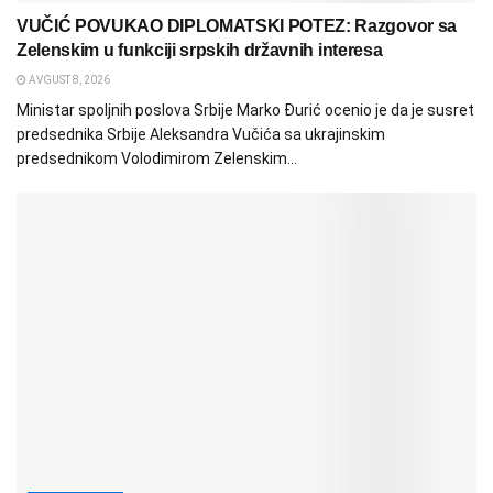
VUČIĆ POVUKAO DIPLOMATSKI POTEZ: Razgovor sa
Zelenskim u funkciji srpskih državnih interesa
AVGUST 8, 2026
Ministar spoljnih poslova Srbije Marko Đurić ocenio je da je susret
predsednika Srbije Aleksandra Vučića sa ukrajinskim
predsednikom Volodimirom Zelenskim...