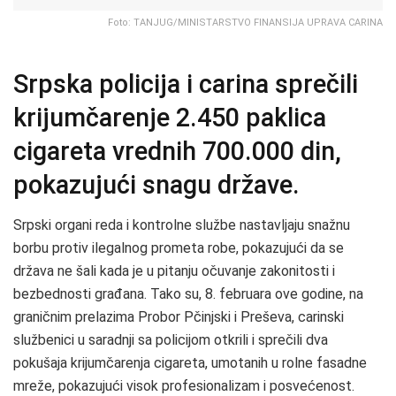
Foto: TANJUG/MINISTARSTVO FINANSIJA UPRAVA CARINA
Srpska policija i carina sprečili
krijumčarenje 2.450 paklica
cigareta vrednih 700.000 din,
pokazujući snagu države.
Srpski organi reda i kontrolne službe nastavljaju snažnu
borbu protiv ilegalnog prometa robe, pokazujući da se
država ne šali kada je u pitanju očuvanje zakonitosti i
bezbednosti građana. Tako su, 8. februara ove godine, na
graničnim prelazima Probor Pčinjski i Preševa, carinski
službenici u saradnji sa policijom otkrili i sprečili dva
pokušaja krijumčarenja cigareta, umotanih u rolne fasadne
mreže, pokazujući visok profesionalizam i posvećenost.