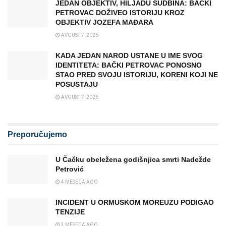
JEDAN OBJEKTIV, HILJADU SUDBINA: BAČKI
PETROVAC DOŽIVEO ISTORIJU KROZ
OBJEKTIV JOZEFA MAĐARA
AVGUST 7, 2026
KADA JEDAN NAROD USTANE U IME SVOG
IDENTITETA: BAČKI PETROVAC PONOSNO
STAO PRED SVOJU ISTORIJU, KORENI KOJI NE
POSUSTAJU
AVGUST 7, 2026
Preporučujemo
U Čačku obeležena godišnjica smrti Nadežde
Petrović
4 MESECA AGO
INCIDENT U ORMUSKOM MOREUZU PODIGAO
TENZIJE
3 MESECA AGO