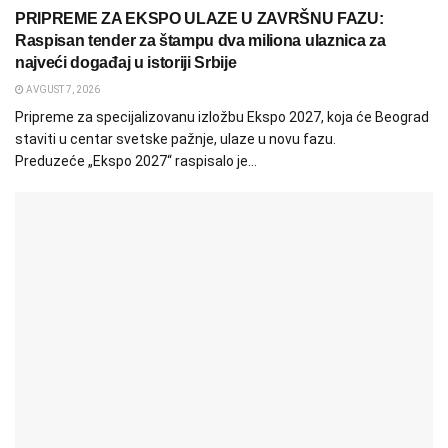
PRIPREME ZA EKSPO ULAZE U ZAVRŠNU FAZU:
Raspisan tender za štampu dva miliona ulaznica za
najveći događaj u istoriji Srbije
AVGUST 7, 2026
Pripreme za specijalizovanu izložbu Ekspo 2027, koja će Beograd
staviti u centar svetske pažnje, ulaze u novu fazu.
Preduzeće „Ekspo 2027“ raspisalo je...