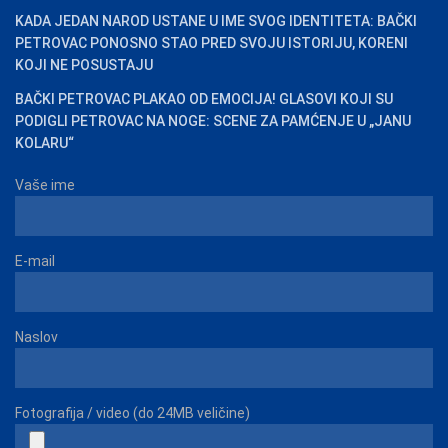
KADA JEDAN NAROD USTANE U IME SVOG IDENTITETA: BAČKI
PETROVAC PONOSNO STAO PRED SVOJU ISTORIJU, KORENI
KOJI NE POSUSTAJU
BAČKI PETROVAC PLAKAO OD EMOCIJA! GLASOVI KOJI SU
PODIGLI PETROVAC NA NOGE: SCENE ZA PAMĆENJE U „JANU
KOLARU“
Vaše ime
E-mail
Naslov
Fotografija / video (do 24MB veličine)