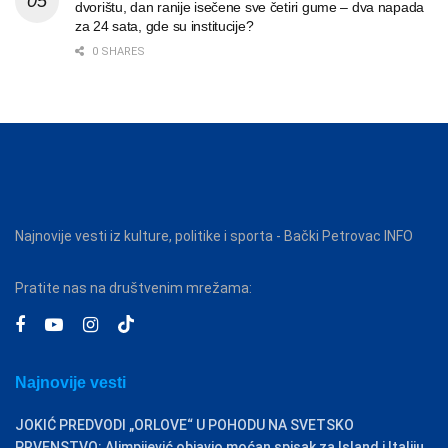
dvorištu, dan ranije isečene sve četiri gume – dva napada
za 24 sata, gde su institucije?
0 SHARES
Najnovije vesti iz kulture, politike i sporta - Bački Petrovac INFO
Pratite nas na društvenim mrežama:
Najnovije vesti
JOKIĆ PREDVODI „ORLOVE“ U POHODU NA SVETSKO
PRVENSTVO: Alimpijević objavio moćan spisak za Island i Italiju