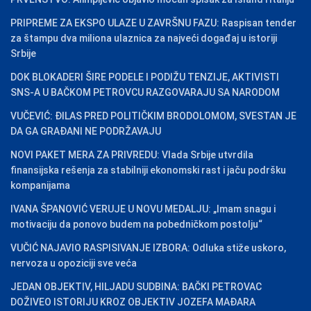
PRIPREME ZA EKSPO ULAZE U ZAVRŠNU FAZU: Raspisan tender
za štampu dva miliona ulaznica za najveći događaj u istoriji
Srbije
DOK BLOKADERI ŠIRE PODELE I PODIŽU TENZIJE, AKTIVISTI
SNS-A U BAČKOM PETROVCU RAZGOVARAJU SA NARODOM
VUČEVIĆ: ĐILAS PRED POLITIČKIM BRODOLOMOM, SVESTAN JE
DA GA GRAĐANI NE PODRŽAVAJU
NOVI PAKET MERA ZA PRIVREDU: Vlada Srbije utvrdila
finansijska rešenja za stabilniji ekonomski rast i jaču podršku
kompanijama
IVANA ŠPANOVIĆ VERUJE U NOVU MEDALJU: „Imam snagu i
motivaciju da ponovo budem na pobedničkom postolju“
VUČIĆ NAJAVIO RASPISIVANJE IZBORA: Odluka stiže uskoro,
nervoza u opoziciji sve veća
JEDAN OBJEKTIV, HILJADU SUDBINA: BAČKI PETROVAC
DOŽIVEO ISTORIJU KROZ OBJEKTIV JOZEFA MAĐARA