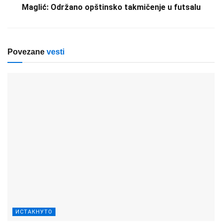
Maglić: Održano opštinsko takmičenje u futsalu
Povezane
vesti
ИСТАКНУТО