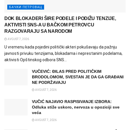
БАЧКИ ПЕТРОВАЦ
DOK BLOKADERI ŠIRE PODELE I PODIŽU TENZIJE,
AKTIVISTI SNS-A U BAČKOM PETROVCU
RAZGOVARAJU SA NARODOM
AVGUST 7, 2026
U vremenu kada pojedini politički akteri pokušavaju da pažnju
javnosti privuku tenzijama, blokadama i neprestanim podelama,
aktivisti Opštinskog odbora SNS...
VUČEVIĆ: ĐILAS PRED POLITIČKIM
BRODOLOMOM, SVESTAN JE DA GA GRAĐANI
NE PODRŽAVAJU
AVGUST 7, 2026
VUČIĆ NAJAVIO RASPISIVANJE IZBORA:
Odluka stiže uskoro, nervoza u opoziciji sve
veća
AVGUST 7, 2026