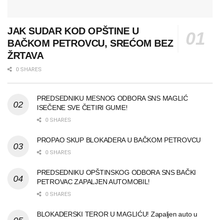
JAK SUDAR KOD OPŠTINE U
BAČKOM PETROVCU, SREĆOM BEZ
ŽRTAVA
0 SHARES
PREDSEDNIKU MESNOG ODBORA SNS MAGLIĆ
ISEČENE SVE ČETIRI GUME!
0 SHARES
PROPAO SKUP BLOKADERA U BAČKOM PETROVCU
0 SHARES
PREDSEDNIKU OPŠTINSKOG ODBORA SNS BAČKI
PETROVAC ZAPALJEN AUTOMOBIL!
0 SHARES
BLOKADERSKI TEROR U MAGLIĆU! Zapaljen auto u