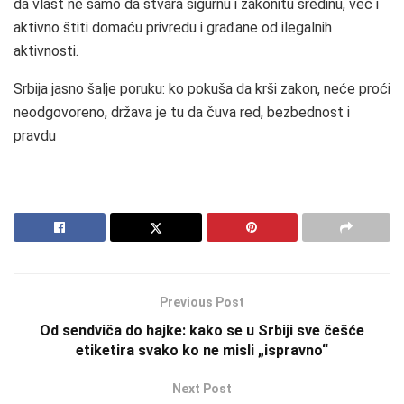
da vlast ne samo da stvara sigurnu i zakonitu sredinu, već i
aktivno štiti domaću privredu i građane od ilegalnih
aktivnosti.
Srbija jasno šalje poruku: ko pokuša da krši zakon, neće proći
neodgovoreno, država je tu da čuva red, bezbednost i
pravdu
Previous Post
Od sendviča do hajke: kako se u Srbiji sve češće
etiketira svako ko ne misli „ispravno“
Next Post