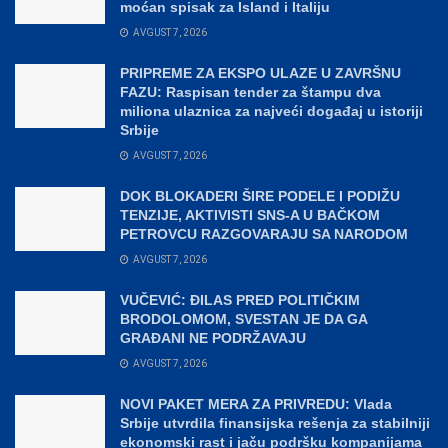
moćan spisak za Island i Italiju
AVGUST 7, 2026
PRIPREME ZA EKSPO ULAZE U ZAVRŠNU
FAZU: Raspisan tender za štampu dva
miliona ulaznica za najveći događaj u istoriji
Srbije
AVGUST 7, 2026
DOK BLOKADERI ŠIRE PODELE I PODIŽU
TENZIJE, AKTIVISTI SNS-A U BAČKOM
PETROVCU RAZGOVARAJU SA NARODOM
AVGUST 7, 2026
VUČEVIĆ: ĐILAS PRED POLITIČKIM
BRODOLOMOM, SVESTAN JE DA GA
GRAĐANI NE PODRŽAVAJU
AVGUST 7, 2026
NOVI PAKET MERA ZA PRIVREDU: Vlada
Srbije utvrdila finansijska rešenja za stabilniji
ekonomski rast i jaču podršku kompanijama