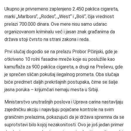
Ukupno je privremeno zaplenjeno 2.450 paklica cigareta,
marki „Marlboro“, „Rodeo“, „West“ i „Boš“, čija vrednost
prelazi 700.000 dinara. Ove mere nisu samo udarac
organizovanom kriminalu već i jasan znak građanima da
država stoji čvrsto na strani zakona i reda.
Prvi slučaj dogodio se na prelazu Probor Pčinjski, gde je
otkriveno 10 rolni fasadne mreže koje su poslužile kao
kamuflaža za 900 paklica cigareta, a drugi na Preševu, gde
je sprečen sličan pokušaj ilegalnog prometa. Oba slučaja
biće predmet daljih prekršajnih postupaka, čime se šalje
jasna poruka – krijumčari nemaju mesta u Srbiji.
Ministarstvo unutrašnjih poslova i Uprava carina nastavljaju
zajedničku akciju i najavljuju pojačane kontrole na svim
graničnim prelazima, pokazujući da je država spremna da se
suprotstavi bilo kojoj nezakonitosti. Ovo je još jedan primer