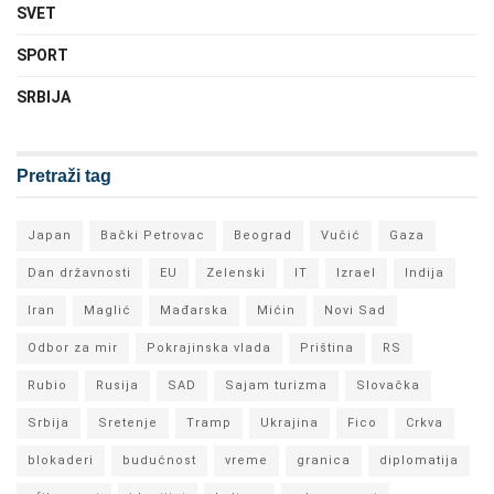
SVET
SPORT
SRBIJA
Pretraži tag
Japan
Bački Petrovac
Beograd
Vučić
Gaza
Dan državnosti
EU
Zelenski
IT
Izrael
Indija
Iran
Maglić
Mađarska
Mićin
Novi Sad
Odbor za mir
Pokrajinska vlada
Priština
RS
Rubio
Rusija
SAD
Sajam turizma
Slovačka
Srbija
Sretenje
Tramp
Ukrajina
Fico
Crkva
blokaderi
budućnost
vreme
granica
diplomatija