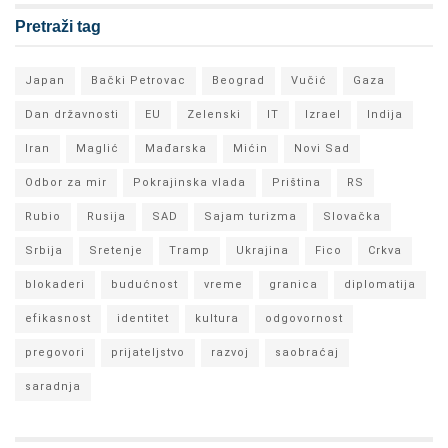
Pretraži tag
Japan
Bački Petrovac
Beograd
Vučić
Gaza
Dan državnosti
EU
Zelenski
IT
Izrael
Indija
Iran
Maglić
Mađarska
Mićin
Novi Sad
Odbor za mir
Pokrajinska vlada
Priština
RS
Rubio
Rusija
SAD
Sajam turizma
Slovačka
Srbija
Sretenje
Tramp
Ukrajina
Fico
Crkva
blokaderi
budućnost
vreme
granica
diplomatija
efikasnost
identitet
kultura
odgovornost
pregovori
prijateljstvo
razvoj
saobraćaj
saradnja