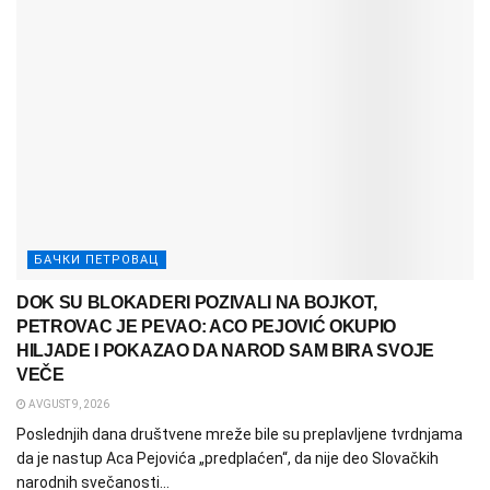
БАЧКИ ПЕТРОВАЦ
DOK SU BLOKADERI POZIVALI NA BOJKOT,
PETROVAC JE PEVAO: ACO PEJOVIĆ OKUPIO
HILJADE I POKAZAO DA NAROD SAM BIRA SVOJE
VEČE
AVGUST 9, 2026
Poslednjih dana društvene mreže bile su preplavljene tvrdnjama
da je nastup Aca Pejovića „predplaćen“, da nije deo Slovačkih
narodnih svečanosti...