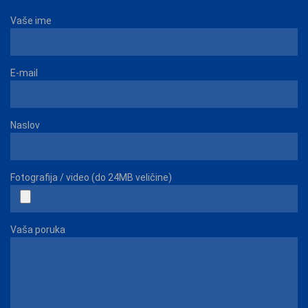
Vaše ime
E-mail
Naslov
Fotografija / video (do 24MB veličine)
Vaša poruka