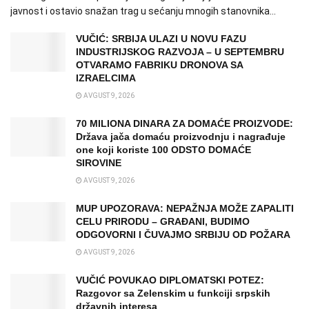
javnost i ostavio snažan trag u sećanju mnogih stanovnika...
VUČIĆ: SRBIJA ULAZI U NOVU FAZU
INDUSTRIJSKOG RAZVOJA – U SEPTEMBRU
OTVARAMO FABRIKU DRONOVA SA
IZRAELCIMA
AVGUST 9, 2026
70 MILIONA DINARA ZA DOMAĆE PROIZVODE:
Država jača domaću proizvodnju i nagrađuje
one koji koriste 100 ODSTO DOMAĆE
SIROVINE
AVGUST 9, 2026
MUP UPOZORAVA: NEPAŽNJA MOŽE ZAPALITI
CELU PRIRODU – GRAĐANI, BUDIMO
ODGOVORNI I ČUVAJMO SRBIJU OD POŽARA
AVGUST 9, 2026
VUČIĆ POVUKAO DIPLOMATSKI POTEZ:
Razgovor sa Zelenskim u funkciji srpskih
državnih interesa