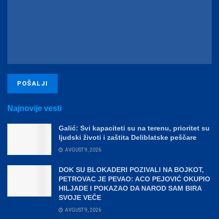
Najnovije vesti
Galić: Svi kapaciteti su na terenu, prioritet su
ljudski životi i zaštita Deliblatske peščare
AVGUST 9, 2026
DOK SU BLOKADERI POZIVALI NA BOJKOT,
PETROVAC JE PEVAO: ACO PEJOVIĆ OKUPIO
HILJADE I POKAZAO DA NAROD SAM BIRA
SVOJE VEČE
AVGUST 9, 2026