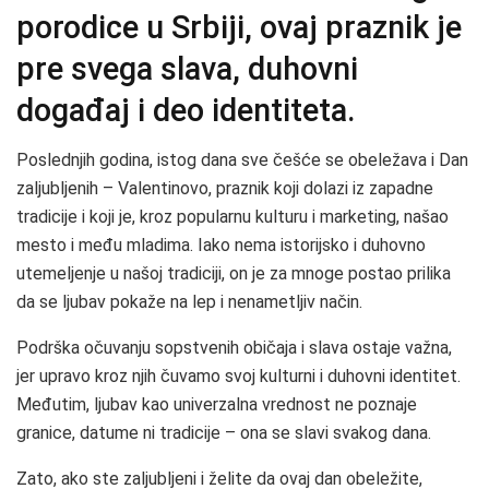
porodice u Srbiji, ovaj praznik je
pre svega slava, duhovni
događaj i deo identiteta.
Poslednjih godina, istog dana sve češće se obeležava i Dan
zaljubljenih – Valentinovo, praznik koji dolazi iz zapadne
tradicije i koji je, kroz popularnu kulturu i marketing, našao
mesto i među mladima. Iako nema istorijsko i duhovno
utemeljenje u našoj tradiciji, on je za mnoge postao prilika
da se ljubav pokaže na lep i nenametljiv način.
Podrška očuvanju sopstvenih običaja i slava ostaje važna,
jer upravo kroz njih čuvamo svoj kulturni i duhovni identitet.
Međutim, ljubav kao univerzalna vrednost ne poznaje
granice, datume ni tradicije – ona se slavi svakog dana.
Zato, ako ste zaljubljeni i želite da ovaj dan obeležite,