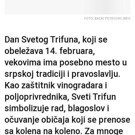
FOTO: BACKI PETROVAC INFO
Dan Svetog Trifuna, koji se
obeležava 14. februara,
vekovima ima posebno mesto u
srpskoj tradiciji i pravoslavlju.
Kao zaštitnik vinogradara i
poljoprivrednika, Sveti Trifun
simbolizuje rad, blagoslov i
očuvanje običaja koji se prenose
sa kolena na koleno. Za mnoge