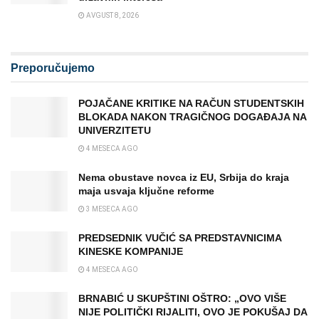
AVGUST 8, 2026
Preporučujemo
POJAČANE KRITIKE NA RAČUN STUDENTSKIH
BLOKADA NAKON TRAGIČNOG DOGAĐAJA NA
UNIVERZITETU
4 MESECA AGO
Nema obustave novca iz EU, Srbija do kraja
maja usvaja ključne reforme
3 MESECA AGO
PREDSEDNIK VUČIĆ SA PREDSTAVNICIMA
KINESKE KOMPANIJE
4 MESECA AGO
BRNABIĆ U SKUPŠTINI OŠTRO: „OVO VIŠE
NIJE POLITIČKI RIJALITI, OVO JE POKUŠAJ DA