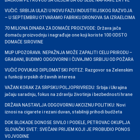
VUČIĆ: SRBIJA ULAZI U NOVU FAZU INDUSTRIJSKOG RAZVOJA
– U SEPTEMBRU OTVARAMO FABRIKU DRONOVA SA IZRAELCIMA
70 MILIONA DINARA ZA DOMAĆE PROIZVODE: Država jača
domaću proizvodnju i nagrađuje one koji koriste 100 ODSTO
DOMAĆE SIROVINE
MUP UPOZORAVA: NEPAŽNJA MOŽE ZAPALITI CELU PRIRODU –
GRAĐANI, BUDIMO ODGOVORNI I ČUVAJMO SRBIJU OD POŽARA
VUČIĆ POVUKAO DIPLOMATSKI POTEZ: Razgovor sa Zelenskim
u funkciji srpskih državnih interesa
VAŽAN KORAK ZA SRPSKU POLJOPRIVREDU: Srbija i Ukrajina
jačaju saradnju, fokus na zdravlju životinja i bezbednosti hrane
DRŽAVA NASTAVLJA ODGOVORNU AKCIZNU POLITIKU: Novi
iznosi na cigarete i rezani duvan, stabilniji prihodi budžeta
DOK BLOKADE DONOSE SIVILO I PODELE, PETROVAC OKUPLJA
SLOVAČKI SVET: SVEČANI PRIJEM KOJI JE PROBUDIO PONOS
VOJVODINE