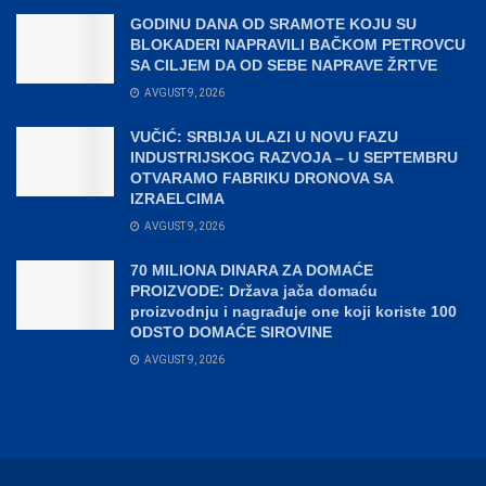
GODINU DANA OD SRAMOTE KOJU SU
BLOKADERI NAPRAVILI BAČKOM PETROVCU
SA CILJEM DA OD SEBE NAPRAVE ŽRTVE
AVGUST 9, 2026
VUČIĆ: SRBIJA ULAZI U NOVU FAZU
INDUSTRIJSKOG RAZVOJA – U SEPTEMBRU
OTVARAMO FABRIKU DRONOVA SA
IZRAELCIMA
AVGUST 9, 2026
70 MILIONA DINARA ZA DOMAĆE
PROIZVODE: Država jača domaću
proizvodnju i nagrađuje one koji koriste 100
ODSTO DOMAĆE SIROVINE
AVGUST 9, 2026