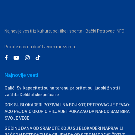
Najnovije vesti iz kulture, politike i sporta - Bački Petrovac INFO
Pratite nas na društvenim mrežama:
Najnovije vesti
Galić: Svi kapaciteti su na terenu, prioritet su ljudski životi i
zaštita Deliblatske peščare
DOK SU BLOKADERI POZIVALI NA BOJKOT, PETROVAC JE PEVAO:
ACO PEJOVIĆ OKUPIO HILJADE I POKAZAO DA NAROD SAM BIRA
SVOJE VEČE
GODINU DANA OD SRAMOTE KOJU SU BLOKADERI NAPRAVILI
BAČKOM PETROVCU SA CILJEM DA OD SEBE NAPRAVE ŽRTVE