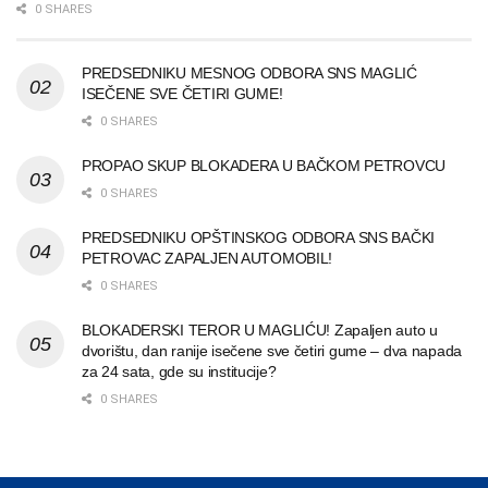
0 SHARES
PREDSEDNIKU MESNOG ODBORA SNS MAGLIĆ
ISEČENE SVE ČETIRI GUME!
0 SHARES
PROPAO SKUP BLOKADERA U BAČKOM PETROVCU
0 SHARES
PREDSEDNIKU OPŠTINSKOG ODBORA SNS BAČKI
PETROVAC ZAPALJEN AUTOMOBIL!
0 SHARES
BLOKADERSKI TEROR U MAGLIĆU! Zapaljen auto u
dvorištu, dan ranije isečene sve četiri gume – dva napada
za 24 sata, gde su institucije?
0 SHARES