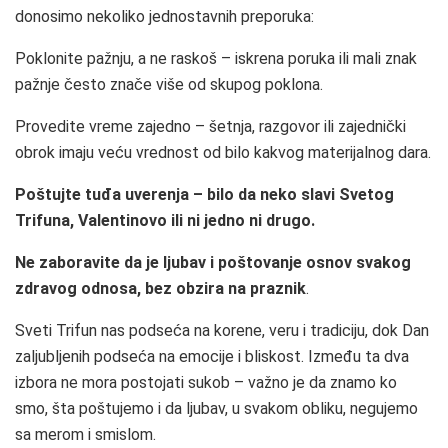
donosimo nekoliko jednostavnih preporuka:
Poklonite pažnju, a ne raskoš – iskrena poruka ili mali znak
pažnje često znače više od skupog poklona.
Provedite vreme zajedno – šetnja, razgovor ili zajednički
obrok imaju veću vrednost od bilo kakvog materijalnog dara.
Poštujte tuđa uverenja – bilo da neko slavi Svetog
Trifuna, Valentinovo ili ni jedno ni drugo.
Ne zaboravite da je ljubav i poštovanje osnov svakog
zdravog odnosa, bez obzira na praznik
.
Sveti Trifun nas podseća na korene, veru i tradiciju, dok Dan
zaljubljenih podseća na emocije i bliskost. Između ta dva
izbora ne mora postojati sukob – važno je da znamo ko
smo, šta poštujemo i da ljubav, u svakom obliku, negujemo
sa merom i smislom.