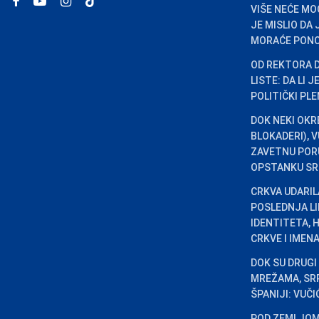
VIŠE NEĆE MO
JE MISLIO DA
MORAĆE PONO
OD REKTORA 
LISTE: DA LI 
POLITIČKI PL
DOK NEKI OKR
BLOKADERI), 
ZAVETNU PORU
OPSTANKU SR
CRKVA UDARILA
POSLEDNJA L
IDENTITETA, 
CRKVE I IMENA
DOK SU DRUGI
MREŽAMA, SRP
ŠPANIJI: VUČ
POD ZEMLJOM 