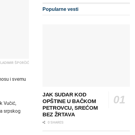
Popularne vesti
VLADIMIR ŠPORČIĆ
onosu i svemu
JAK SUDAR KOD
OPŠTINE U BAČKOM
k Vučić,
PETROVCU, SREĆOM
ha srpskog
BEZ ŽRTAVA
0 SHARES