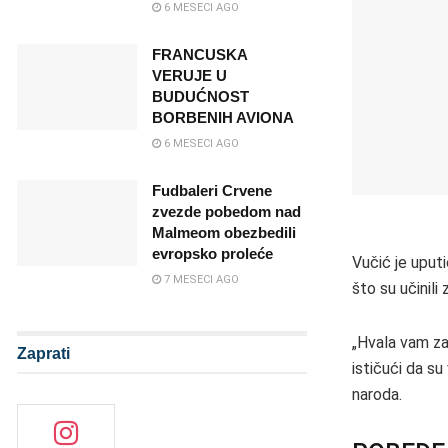
6 MESECI AGO
FRANCUSKA
VERUJE U
BUDUĆNOST
BORBENIH AVIONA
6 MESECI AGO
Fudbaleri Crvene
zvezde pobedom nad
Malmeom obezbedili
evropsko proleće
Vučić je uput
7 MESECI AGO
što su učinili 
„Hvala vam za 
Zaprati
ističući da s
naroda.