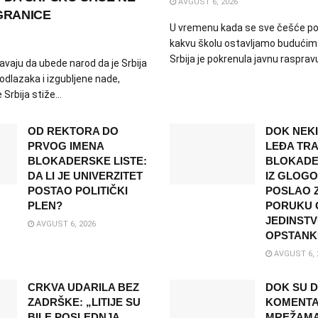
AVGUST 6, 2026
GRANICE
U vremenu kada se sve češće pos
kakvu školu ostavljamo budućim
Srbija je pokrenula javnu raspra
avaju da ubede narod da je Srbija
odlazaka i izgubljene nade,
Srbija stiže...
OD REKTORA DO
DOK NEK
PRVOG IMENA
LEĐA TRA
BLOKADERSKE LISTE:
BLOKADER
DA LI JE UNIVERZITET
IZ GLOG
POSTAO POLITIČKI
POSLAO 
PLEN?
PORUKU O
JEDINSTV
AVGUST 6, 2026
OPSTANK
AVGUST 6, 
CRKVA UDARILA BEZ
DOK SU D
ZADRŠKE: „LITIJE SU
KOMENTA
BILE POSLEDNJA
MREŽAMA