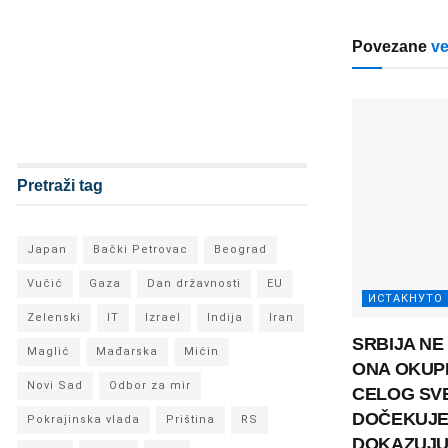
Povezane
ve
Pretraži tag
Japan
Bački Petrovac
Beograd
Vučić
Gaza
Dan državnosti
EU
ИСТАКНУТО
Zelenski
IT
Izrael
Indija
Iran
SRBIJA NE
Maglić
Mađarska
Mićin
ONA OKUPL
Novi Sad
Odbor za mir
CELOG SVE
DOČEKUJE
Pokrajinska vlada
Priština
RS
DOKAZUJU