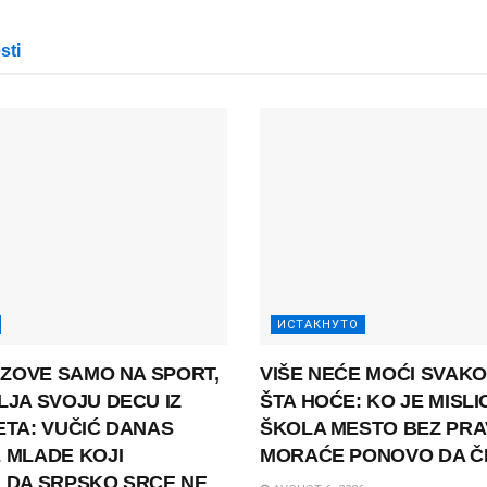
sti
ИСТАКНУТО
 ZOVE SAMO NA SPORT,
VIŠE NEĆE MOĆI SVAKO
JA SVOJU DECU IZ
ŠTA HOĆE: KO JE MISLI
TA: VUČIĆ DANAS
ŠKOLA MESTO BEZ PRA
 MLADE KOJI
MORAĆE PONOVO DA Č
 DA SRPSKO SRCE NE