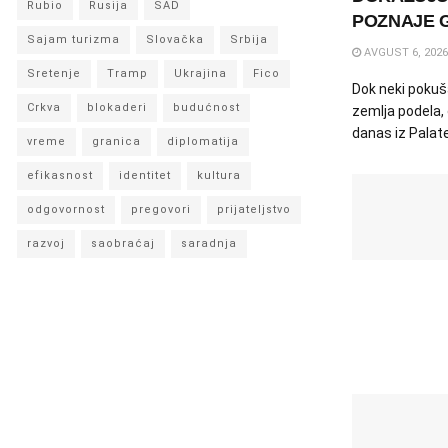
Rubio
Rusija
SAD
POZNAJE 
Sajam turizma
Slovačka
Srbija
AVGUST 6, 2026
Sretenje
Tramp
Ukrajina
Fico
Dok neki pokuš
Crkva
blokaderi
budućnost
zemlja podela, 
danas iz Palate 
vreme
granica
diplomatija
efikasnost
identitet
kultura
odgovornost
pregovori
prijateljstvo
razvoj
saobraćaj
saradnja