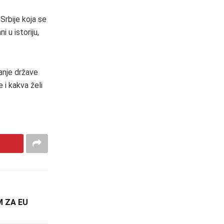
Srbije koja se
i u istoriju,
anje države
 i kakva želi
M ZA EU