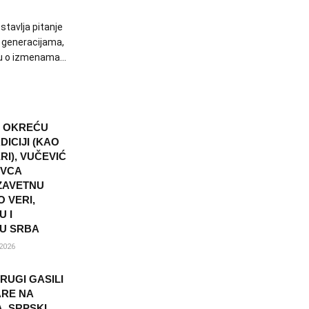
tavlja pitanje
 generacijama,
vu o izmenama...
I OKREĆU
DICIJI (KAO
I), VUČEVIĆ
OVCA
ZAVETNU
 VERI,
U I
U SRBA
2026
RUGI GASILI
RE NA
, SRPSKI