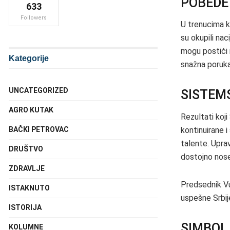
POBEDE
633
Followers
U trenucima ka
su okupili nac
mogu postići 
Kategorije
snažna poruka 
UNCATEGORIZED
SISTEM
AGRO KUTAK
Rezultati koji
kontinuirane 
BAČKI PETROVAC
talente. Uprav
DRUŠTVO
dostojno nose
ZDRAVLJE
Predsednik Vu
ISTAKNUTO
uspešne Srbije
ISTORIJA
SIMBOL
KOLUMNE