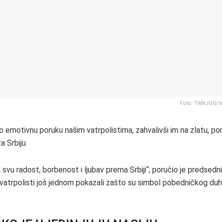
Foto: TANJUG/
io emotivnu poruku našim vatrpolistima, zahvalivši im na zlatu, p
za Srbiju.
svu radost, borbenost i ljubav prema Srbiji“, poručio je predsedni
u vatrpolisti još jednom pokazali zašto su simbol pobedničkog du