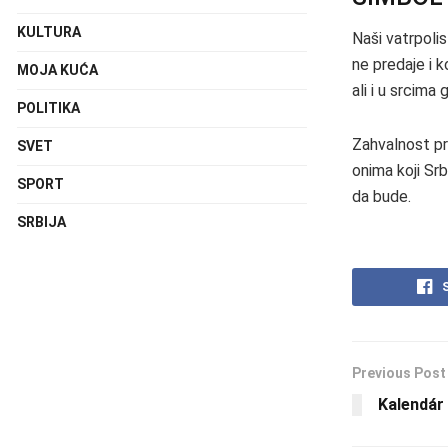
KULTURA
Naši vatrpolis
ne predaje i k
MOJA KUĆA
ali i u srcima 
POLITIKA
Zahvalnost pr
SVET
onima koji Srb
SPORT
da bude.
SRBIJA
Previous Post
Kalendár