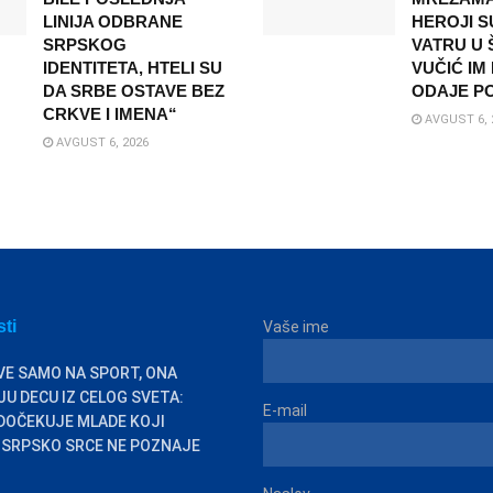
LINIJA ODBRANE
HEROJI S
SRPSKOG
VATRU U Š
IDENTITETA, HTELI SU
VUČIĆ IM
DA SRBE OSTAVE BEZ
ODAJE P
CRKVE I IMENA“
AVGUST 6, 
AVGUST 6, 2026
sti
Vaše ime
VE SAMO NA SPORT, ONA
U DECU IZ CELOG SVETA:
E-mail
DOČEKUJE MLADE KOJI
 SRPSKO SRCE NE POZNAJE