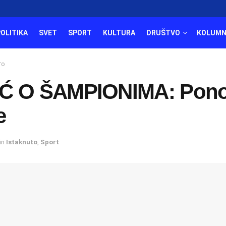
POLITIKA
SVET
SPORT
KULTURA
DRUŠTVO
KOLUMN
то
Ć O ŠAMPIONIMA: Pon
e
in
Istaknuto
,
Sport