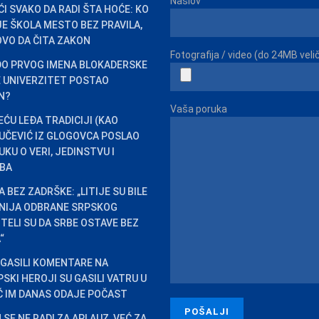
Naslov
ĆI SVAKO DA RADI ŠTA HOĆE: KO
 JE ŠKOLA MESTO BEZ PRAVILA,
VO DA ČITA ZAKON
Fotografija / video (do 24MB veli
DO PRVOG IMENA BLOKADERSKE
JE UNIVERZITET POSTAO
EN?
Vaša poruka
EĆU LEĐA TRADICIJI (KAO
VUČEVIĆ IZ GLOGOVCA POSLAO
KU O VERI, JEDINSTVU I
BA
 BEZ ZADRŠKE: „LITIJE SU BILE
INIJA ODBRANE SRPSKOG
HTELI SU DA SRBE OSTAVE BEZ
“
 GASILI KOMENTARE NA
SKI HEROJI SU GASILI VATRU U
IĆ IM DANAS ODAJE POČAST
SE NE RADI ZA APLAUZ, VEĆ ZA