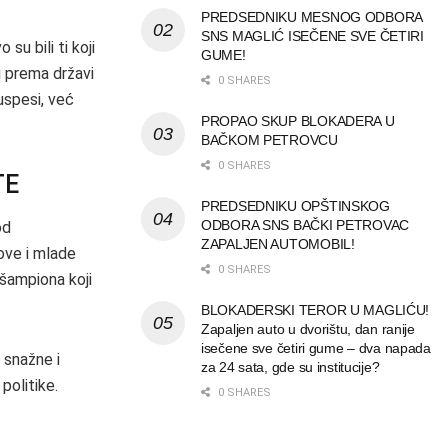
PREDSEDNIKU MESNOG ODBORA
SNS MAGLIĆ ISEČENE SVE ČETIRI
su bili ti koji
GUME!
u prema državi
0 SHARES
uspesi, već
PROPAO SKUP BLOKADERA U
BAČKOM PETROVCU
0 SHARES
TE
PREDSEDNIKU OPŠTINSKOG
ODBORA SNS BAČKI PETROVAC
od
ZAPALJEN AUTOMOBIL!
bove i mlade
0 SHARES
 šampiona koji
BLOKADERSKI TEROR U MAGLIĆU!
Zapaljen auto u dvorištu, dan ranije
isečene sve četiri gume – dva napada
 snažne i
za 24 sata, gde su institucije?
politike.
0 SHARES