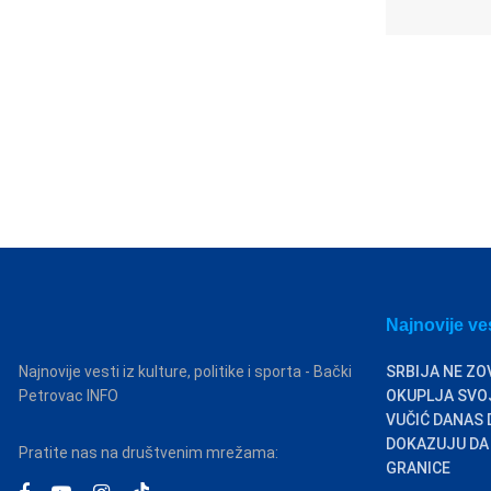
Najnovije ve
Najnovije vesti iz kulture, politike i sporta - Bački
SRBIJA NE ZO
Petrovac INFO
OKUPLJA SVOJ
VUČIĆ DANAS 
DOKAZUJU DA
Pratite nas na društvenim mrežama:
GRANICE