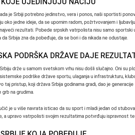
 KOJE UJEDINJUJU NACIJU
da je Srbiji potrebno jedinstvo, vera i ponos, naši sportisti ponovo 
iju oko jedne ideje, da se upornim radom, požrtvovanjem i ljubavlj
najveći rezultati. Pobede srpskih vatrpolista nisu samo sportski 
da Srbija zna da pobeđuje, da se bori i da nikada ne odustaje.
SKA PODRŠKA DRŽAVE DAJE REZULTA
 Srbiju drže u samom svetskom vrhu nisu došli slučajno. Oni su pl
i sistemske podrške države sportu, ulaganja u infrastrukturu, klu
o taj pristup, koji država Srbija godinama gradi, dao je generacije
 grb na grudima.
čić je u više navrata isticao da su sport i mladi jedan od stubova
, a upravo vatrpolisti svojim rezultatima potvrđuju ispravnost te 
 SRBIJE KOJA POBEĐUJE