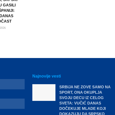
U GASILI
PANIJI:
 DANAS
OČAST
2026
Najnovije vesti
SRBIJA NE ZOVE SAMO NA
SPORT, ONA OKUPLJA
SVOJU DECU IZ CELOG
SVETA: VUČIĆ DANAS
DOČEKUJE MLADE KOJI
DOKAZUJU DA SRPSKO