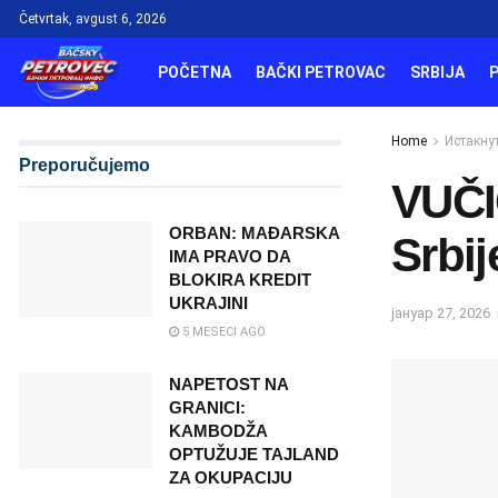
Četvrtak, avgust 6, 2026
POČETNA
BAČKI PETROVAC
SRBIJA
Home
Истакну
Preporučujemo
VUČI
ORBAN: MAĐARSKA
Srbij
IMA PRAVO DA
BLOKIRA KREDIT
UKRAJINI
јануар 27, 2026
5 MESECI AGO
NAPETOST NA
GRANICI:
KAMBODŽA
OPTUŽUJE TAJLAND
ZA OKUPACIJU