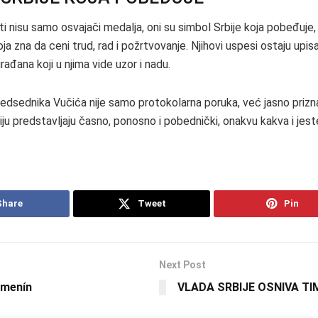
ti nisu samo osvajači medalja, oni su simbol Srbije koja pobeđuje, 
oja zna da ceni trud, rad i požrtvovanje. Njihovi uspesi ostaju upisan
građana koji u njima vide uzor i nadu.
edsednika Vučića nije samo protokolarna poruka, već jasno prizn
iju predstavljaju časno, ponosno i pobednički, onakvu kakva i jeste
Share
Tweet
Pin
Next Post
 menín
VLADA SRBIJE OSNIVA TI