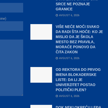
SRCE NE POZNAJE
GRANICE
AVGUST 6, 2026
čine)
VIŠE NEĆE MOĆI SVAKO
DA RADI ŠTA HOĆE: KO JE
MISLIO DA JE ŠKOLA
MESTO BEZ PRAVILA,
MORAĆE PONOVO DA
ČITA ZAKON
AVGUST 6, 2026
OD REKTORA DO PRVOG
IMENA BLOKADERSKE
LISTE: DA LI JE
UNIVERZITET POSTAO
POLITIČKI PLEN?
AVGUST 6, 2026
DOK NEKI OKREĆU LEĐA