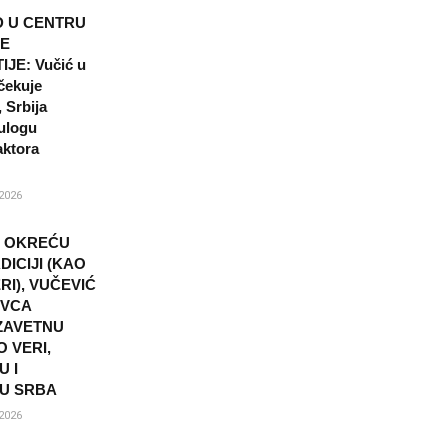
 U CENTRU
E
JE: Vučić u
čekuje
 Srbija
ulogu
aktora
2026
I OKREĆU
DICIJI (KAO
I), VUČEVIĆ
OVCA
ZAVETNU
 VERI,
U I
U SRBA
2026