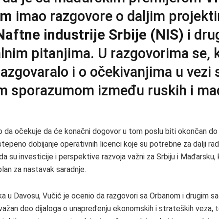
om
imao razgovore o daljim projekt
Naftne industrije Srbije (NIS)
i dru
alnim pitanjima. U razgovorima se, 
razgovaralo i o očekivanjima u vezi 
m sporazumom između ruskih i ma
o da očekuje da će konačni dogovor u tom poslu biti okončan d
stepeno dobijanje operativnih licenci koje su potrebne za dalji rad 
da su investicije i perspektive razvoja važni za Srbiju i Mađarsku, 
plan za nastavak saradnje.
 u Davosu, Vučić je ocenio da razgovori sa Orbanom i drugim s
 važan deo dijaloga o unapređenju ekonomskih i strateških veza, t