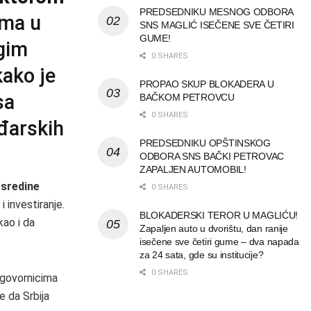
PREDSEDNIKU MESNOG ODBORA
ima u
SNS MAGLIĆ ISEČENE SVE ČETIRI
GUME!
gim
0 SHARES
kako je
PROPAO SKUP BLOKADERA U
sa
BAČKOM PETROVCU
0 SHARES
đarskih
PREDSEDNIKU OPŠTINSKOG
ODBORA SNS BAČKI PETROVAC
ZAPALJEN AUTOMOBIL!
o
sredine
0 SHARES
i investiranje.
BLOKADERSKI TEROR U MAGLIĆU!
kao i da
Zapaljen auto u dvorištu, dan ranije
isečene sve četiri gume – dva napada
za 24 sata, gde su institucije?
0 SHARES
agovornicima
e da Srbija