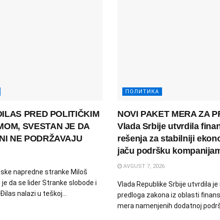
ПОЛИТИКА
ĐILAS PRED POLITIČKIM
NOVI PAKET MERA ZA P
OM, SVESTAN JE DA
Vlada Srbije utvrdila fina
NI NE PODRŽAVAJU
rešenja za stabilniji ekon
jaču podršku kompanija
AVGUST 7, 2026
ske napredne stranke Miloš
je da se lider Stranke slobode i
Vlada Republike Srbije utvrdila je
ilas nalazi u teškoj...
predloga zakona iz oblasti finansi
mera namenjenih dodatnoj podršc