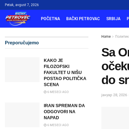
Petak, avgust 7, 2026
POČETNA
BAČKI PETROVAC
SRBIJA
Home
Политик
Preporučujemo
Sa O
KAKO JE
oček
FILOZOFSKI
FAKULTET U NIŠU
do s
POSTAO POLITIČKA
SCENA
6 MESECI AGO
јануар 28, 2026
IRAN SPREMAN DA
ODGOVORI NA
NAPAD
6 MESECI AGO