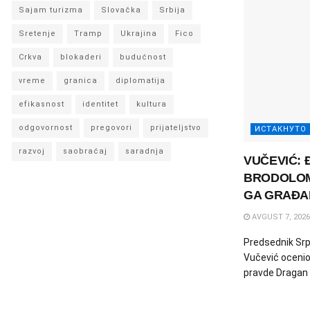
Sajam turizma
Slovačka
Srbija
Sretenje
Tramp
Ukrajina
Fico
Crkva
blokaderi
budućnost
vreme
granica
diplomatija
efikasnost
identitet
kultura
odgovornost
pregovori
prijateljstvo
ИСТАКНУТО
razvoj
saobraćaj
saradnja
VUČEVIĆ: 
BRODOLOM
GA GRAĐA
AVGUST 7, 2026
Predsednik Srp
Vučević ocenio 
pravde Dragan Đ