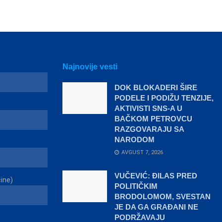
Najnovije vesti
DOK BLOKADERI ŠIRE
PODELE I PODIŽU TENZIJE,
AKTIVISTI SNS-A U
BAČKOM PETROVCU
RAZGOVARAJU SA
NARODOM
AVGUST 7, 2026
VUČEVIĆ: ĐILAS PRED
čine)
POLITIČKIM
BRODOLOMOM, SVESTAN
JE DA GA GRAĐANI NE
PODRŽAVAJU