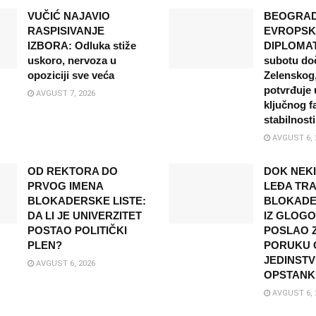
VUČIĆ NAJAVIO
BEOGRAD
RASPISIVANJE
EVROPSK
IZBORA: Odluka stiže
DIPLOMATI
uskoro, nervoza u
subotu do
opoziciji sve veća
Zelenskog,
potvrđuje 
AVGUST 7, 2026
ključnog f
stabilnosti
AVGUST 6, 
OD REKTORA DO
DOK NEK
PRVOG IMENA
LEĐA TRA
BLOKADERSKE LISTE:
BLOKADER
DA LI JE UNIVERZITET
IZ GLOG
POSTAO POLITIČKI
POSLAO 
PLEN?
PORUKU O
JEDINSTV
AVGUST 6, 2026
OPSTANK
AVGUST 6, 