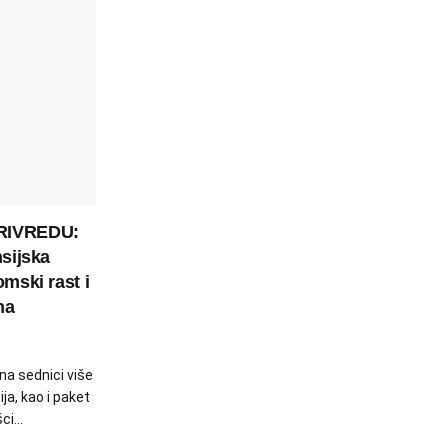
RIVREDU:
nsijska
omski rast i
ma
 na sednici više
ja, kao i paket
i...