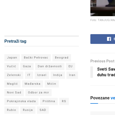
Foto: TANJUG/AN
Pretraži tag
Japan
Bački Petrovac
Beograd
Previous Post
Vučić
Gaza
Dan državnosti
EU
Sveti Sav
duhu trad
Zelenski
IT
Izrael
Indija
Iran
Maglić
Mađarska
Mićin
Novi Sad
Odbor za mir
Povezane
ve
Pokrajinska vlada
Priština
RS
Rubio
Rusija
SAD