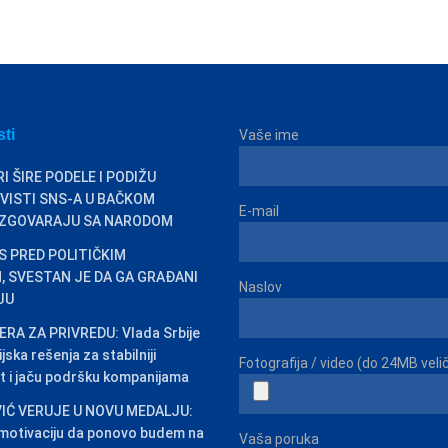
sti
Vaše ime
I ŠIRE PODELE I PODIŽU
IVISTI SNS-A U BAČKOM
E-mail
ZGOVARAJU SA NARODOM
AS PRED POLITIČKIM
 SVESTAN JE DA GA GRAĐANI
Naslov
JU
RA ZA PRIVREDU: Vlada Srbije
jska rešenja za stabilniji
Fotografija / video (do 24MB veli
t i jaču podršku kompanijama
IĆ VERUJE U NOVU MEDALJU:
 motivaciju da ponovo budem na
Vaša poruka