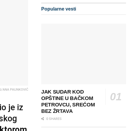
Popularne vesti
UG/ANA PAUNKOVIĆ
JAK SUDAR KOD
OPŠTINE U BAČKOM
PETROVCU, SREĆOM
io je iz
BEZ ŽRTAVA
mskog
0 SHARES
iktorom