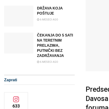
DRŽAVA KOJA
POŠTUJE
6 MESECI AGO
ČEKANJA DO 5 SATI
NA TERETNIM
PRELAZIMA,
PUTNIČKI BEZ
ZADRŽAVANJA
6 MESECI AGO
Zaprati
Predsed
Davosa
633
foruma