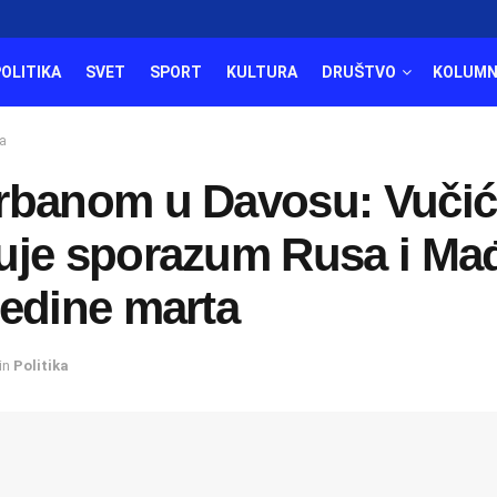
POLITIKA
SVET
SPORT
KULTURA
DRUŠTVO
KOLUMN
а
rbanom u Davosu: Vučić
uje sporazum Rusa i Ma
redine marta
in
Politika