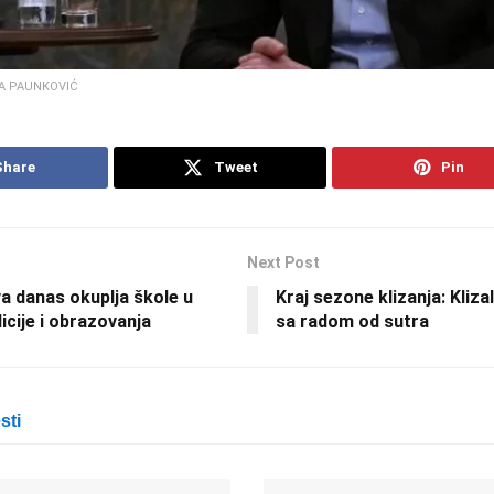
A PAUNKOVIĆ
Share
Tweet
Pin
Next Post
a danas okuplja škole u
Kraj sezone klizanja: Kliza
icije i obrazovanja
sa radom od sutra
sti