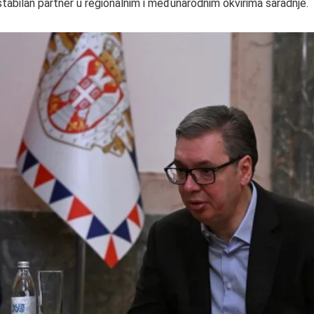
stabilan partner u regionalnim i međunarodnim okvirima saradnje.