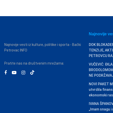
Najnovije ve
Najnovije vesti iz kulture, politike i sporta - Bački
DOK BLOKADER
Petrovac INFO
TENZIJE, AKT
PETROVCU RA
Pratite nas na društvenim mrežama:
VUČEVIĆ: ĐIL
BRODOLOMOM,
NE PODRŽAVA
NOVI PAKET ME
utvrdila finansi
ekonomski ras
IVANA ŠPANOV
„Imam snagu i