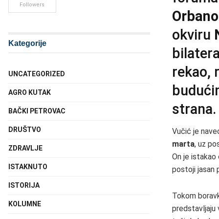
Followers
Orban
okviru
Kategorije
bilater
rekao, 
UNCATEGORIZED
budući
AGRO KUTAK
strana.
BAČKI PETROVAC
DRUŠTVO
Vučić je nave
marta
, uz po
ZDRAVLJE
On je istakao 
ISTAKNUTO
postoji jasan 
ISTORIJA
Tokom boravka
KOLUMNE
predstavljaju