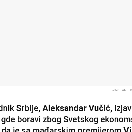
Foto: TANJ
nik Srbije,
Aleksandar Vučić
, izjav
 gde boravi zbog Svetskog ekono
 da je sa mađarskim premijerom
V