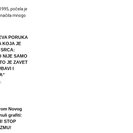
1995, počela je
 značila mnogo
JEVA PORUKA
A KOJA JE
 SRCA:
O NIJE SAMO
 TO JE ZAVET
BAVI I
A“
6
rom Novog
li grafiti:
4! STOP
IZMU!