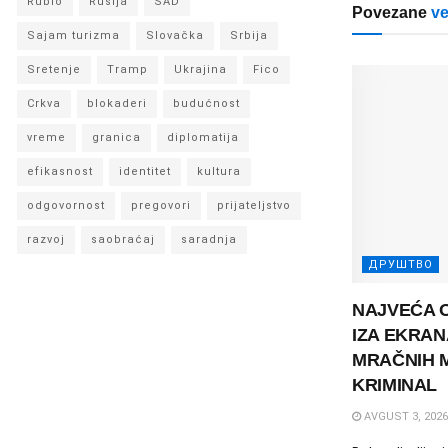
Rubio
Rusija
SAD
Povezane
ve
Sajam turizma
Slovačka
Srbija
Sretenje
Tramp
Ukrajina
Fico
Crkva
blokaderi
budućnost
vreme
granica
diplomatija
efikasnost
identitet
kultura
odgovornost
pregovori
prijateljstvo
razvoj
saobraćaj
saradnja
ДРУШТВО
NAJVEĆA 
IZA EKRA
MRAČNIH M
KRIMINAL
AVGUST 3, 2026