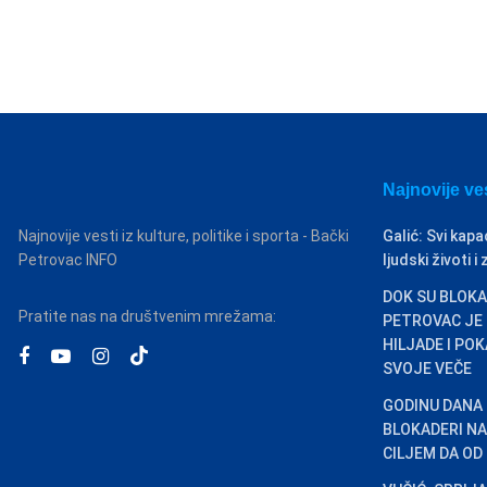
Najnovije ve
Najnovije vesti iz kulture, politike i sporta - Bački
Galić: Svi kapa
Petrovac INFO
ljudski životi 
DOK SU BLOKA
Pratite nas na društvenim mrežama:
PETROVAC JE 
HILJADE I PO
SVOJE VEČE
GODINU DANA
BLOKADERI NA
CILJEM DA OD