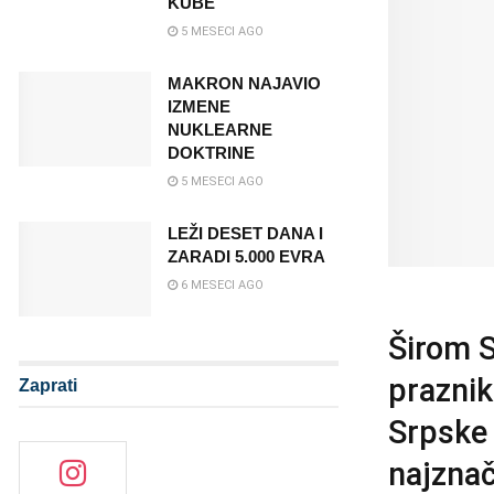
KUBE
5 MESECI AGO
MAKRON NAJAVIO
IZMENE
NUKLEARNE
DOKTRINE
5 MESECI AGO
LEŽI DESET DANA I
ZARADI 5.000 EVRA
6 MESECI AGO
Širom S
praznik
Zaprati
Srpske 
najznač