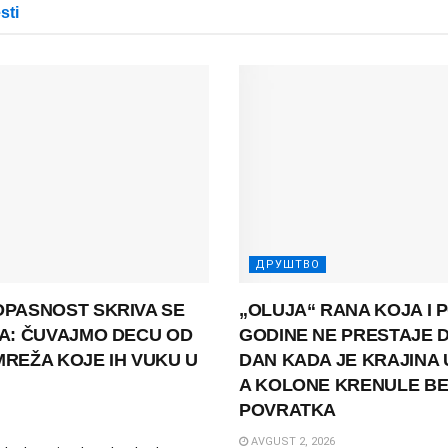
sti
ДРУШТВО
OPASNOST SKRIVA SE
„OLUJA“ RANA KOJA I 
NA: ČUVAJMO DECU OD
GODINE NE PRESTAJE D
REŽA KOJE IH VUKU U
DAN KADA JE KRAJINA 
A KOLONE KRENULE BE
POVRATKA
AVGUST 2, 2026