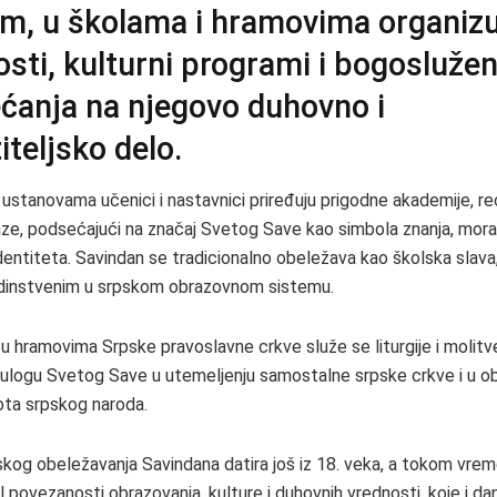
m, u školama i hramovima organizu
sti, kulturni programi i bogoslužen
ćanja na njegovo duhovno i
iteljsko delo.
ustanovama učenici i nastavnici priređuju prigodne akademije, reci
ze, podsećajući na značaj Svetog Save kao simbola znanja, moral
dentiteta. Savindan se tradicionalno obeležava kao školska slava,
jedinstvenim u srpskom obrazovnom sistemu.
u hramovima Srpske pravoslavne crkve služe se liturgije i molitve
ulogu Svetog Save u utemeljenju samostalne srpske crkve i u ob
ota srpskog naroda.
lskog obeležavanja Savindana datira još iz 18. veka, a tokom vrem
 povezanosti obrazovanja, kulture i duhovnih vrednosti, koje i da