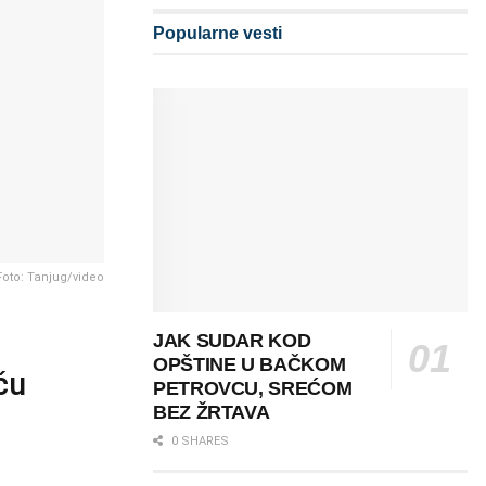
Popularne vesti
Foto: Tanjug/video
JAK SUDAR KOD
OPŠTINE U BAČKOM
ču
PETROVCU, SREĆOM
BEZ ŽRTAVA
0 SHARES