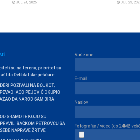
JUL 24, 2026
JUL 23, 202
sti
Vaše ime
citeti su na terenu, prioritet su
i zaštita Deliblatske peščare
E-mail
DERI POZIVALI NA BOJKOT,
PEVAO: ACO PEJOVIĆ OKUPIO
KAZAO DA NAROD SAM BIRA
Naslov
 OD SRAMOTE KOJU SU
PRAVILI BAČKOM PETROVCU SA
Fotografija / video (do 24MB veli
 SEBE NAPRAVE ŽRTVE