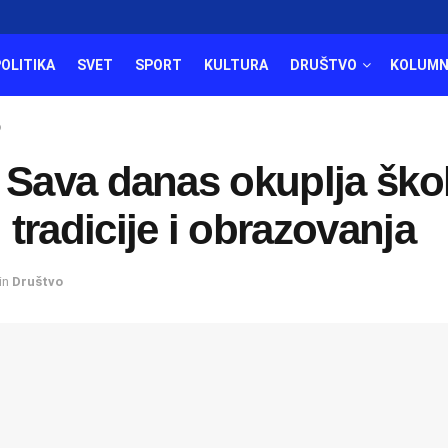
POLITIKA
SVET
SPORT
KULTURA
DRUŠTVO
KOLUMN
о
 Sava danas okuplja ško
tradicije i obrazovanja
in
Društvo