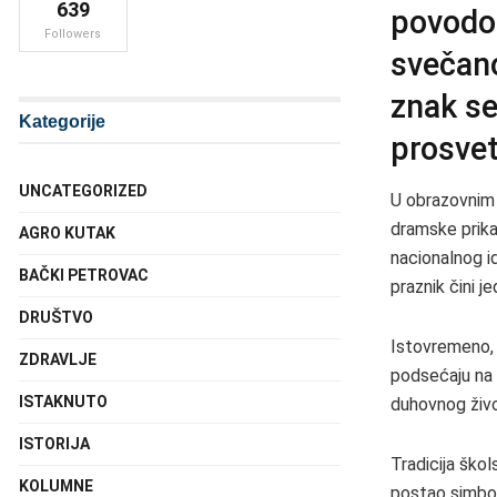
639
povodo
Followers
svečano
znak se
Kategorije
prosvet
UNCATEGORIZED
U obrazovnim 
dramske prika
AGRO KUTAK
nacionalnog i
BAČKI PETROVAC
praznik čini 
DRUŠTVO
Istovremeno, 
ZDRAVLJE
podsećaju na 
ISTAKNUTO
duhovnog živ
ISTORIJA
Tradicija ško
KOLUMNE
postao simbol