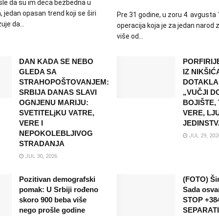
misle da su im deca bezbedna u
jedan opasan trend koji se širi
Pre 31 godine, u zoru 4. avgusta 
je da...
operacija koja je za jedan narod
više od...
DAN KADA SE NEBO
PORFIRI
GLEDA SA
IZ NIKŠIĆ
STRAHOPOŠTOVANJEM:
DOTAKLA
SRBIJA DANAS SLAVI
„VUČJI D
OGNJENU MARIJU:
BOJIŠTE,
SVETITELjKU VATRE,
VERE, LJU
VERE I
JEDINSTV
NEPOKOLEBLJIVOG
JUL 29, 202
STRADANJA
JUL 30, 2026
Pozitivan demografski
(FOTO) Ši
pomak: U Srbiji rođeno
Sada osvanu
skoro 900 beba više
STOP +38
nego prošle godine
SEPARAT