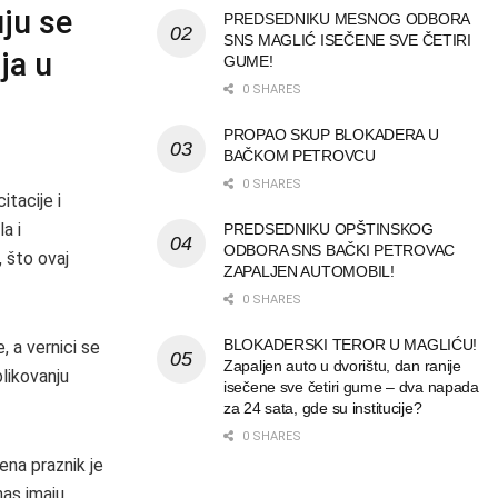
ju se
PREDSEDNIKU MESNOG ODBORA
SNS MAGLIĆ ISEČENE SVE ČETIRI
ja u
GUME!
0 SHARES
PROPAO SKUP BLOKADERA U
BAČKOM PETROVCU
0 SHARES
tacije i
a i
PREDSEDNIKU OPŠTINSKOG
ODBORA SNS BAČKI PETROVAC
 što ovaj
ZAPALJEN AUTOMOBIL!
0 SHARES
BLOKADERSKI TEROR U MAGLIĆU!
, a vernici se
Zapaljen auto u dvorištu, dan ranije
likovanju
isečene sve četiri gume – dva napada
za 24 sata, gde su institucije?
0 SHARES
ena praznik je
nas imaju