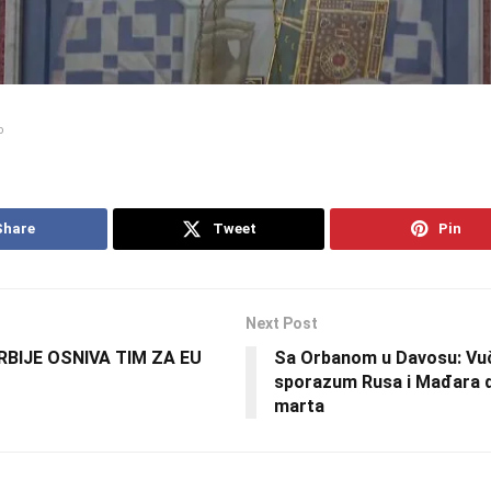
o
Share
Tweet
Pin
Next Post
RBIJE OSNIVA TIM ZA EU
Sa Orbanom u Davosu: Vuč
sporazum Rusa i Mađara d
marta