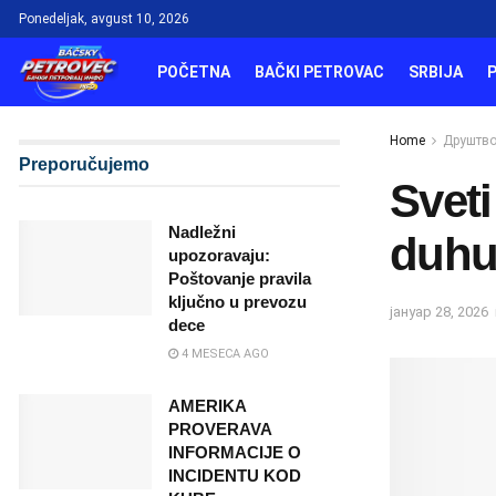
Ponedeljak, avgust 10, 2026
POČETNA
BAČKI PETROVAC
SRBIJA
Home
Друштв
Preporučujemo
Sveti
Nadležni
duhu 
upozoravaju:
Poštovanje pravila
ključno u prevozu
јануар 28, 2026
dece
4 MESECA AGO
AMERIKA
PROVERAVA
INFORMACIJE O
INCIDENTU KOD