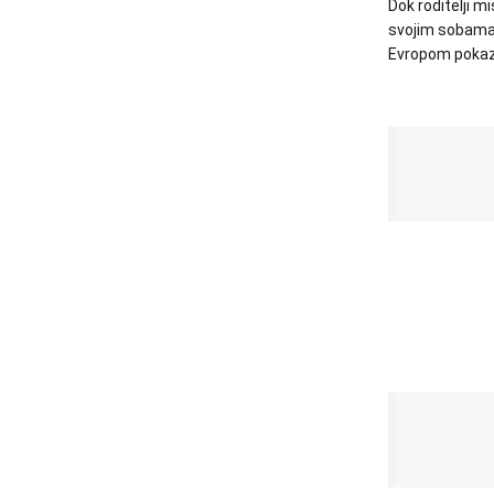
Dok roditelji 
svojim sobama, 
Evropom pokazu