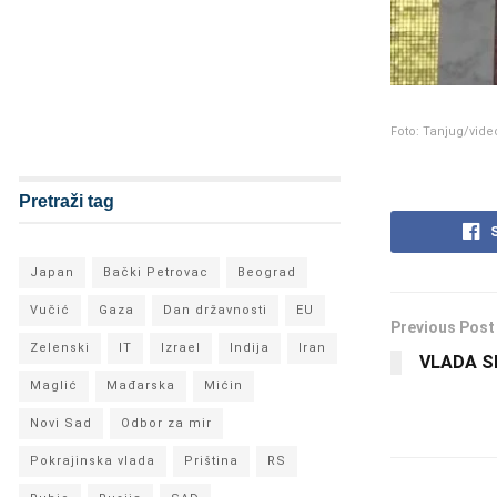
Foto: Tanjug/vide
Pretraži tag
Japan
Bački Petrovac
Beograd
Vučić
Gaza
Dan državnosti
EU
Previous Post
Zelenski
IT
Izrael
Indija
Iran
VLADA S
Maglić
Mađarska
Mićin
Novi Sad
Odbor za mir
Pokrajinska vlada
Priština
RS