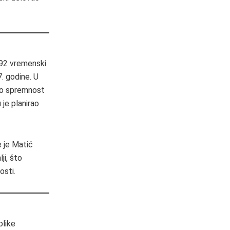
B92 vremenski
. godine. U
ao spremnost
je planirao
e je Matić
ji, što
osti.
blike