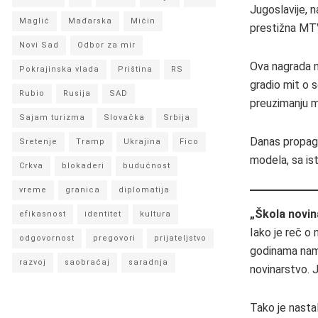
Jugoslavije, n
Maglić
Mađarska
Mićin
prestižna MTV
Novi Sad
Odbor za mir
Ova nagrada ni
Pokrajinska vlada
Priština
RS
gradio mit o s
Rubio
Rusija
SAD
preuzimanju m
Sajam turizma
Slovačka
Srbija
Danas propagan
Sretenje
Tramp
Ukrajina
Fico
modela, sa is
Crkva
blokaderi
budućnost
vreme
granica
diplomatija
„Škola novin
efikasnost
identitet
kultura
Iako je reč o
odgovornost
pregovori
prijateljstvo
godinama name
razvoj
saobraćaj
saradnja
novinarstvo. J
Tako je nasta