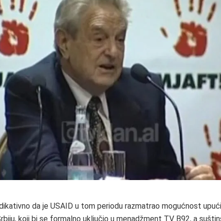
dikativno da je USAID u tom periodu razmatrao mogućnost upuć
Srbiju, koji bi se formalno uključio u menadžment TV B92, a sušti