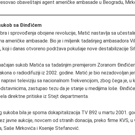
resovao obaveštajni agent američke ambasade u Beogradu, Mirko
 sukob sa Đinđićem
bra i sprovođenja obojene revolucije, Matić nastavlja sa učesta
ma američke ambasade. Bio je i miljenik tadašnjeg ambasadora Vi
 koji i danas otvoreno podržava pokušaje nove destabilizacije Srb
načajan sukob Matića sa tadašnjim premijerom Zoranom Đinđiće
kona o radiodifuziji iz 2002. godine. Matić je bio nezadovoljan je
napravi televiziju sa nacionalnom frekvencijom, zbog čega je, u
dstavnicima, zastupao tezu da je stanje u medijima loše. Đinđiće
ela direktne pritiske iz Stejt departmenta.
g sukoba bila je sporna dokapitalizacija TV B92 u martu 2001. go
z javne aukcije, novcem od stranih donacija, preko firme KVS, u 
, Saše Mirkovića i Ksenije Stefanović.