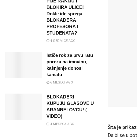
PIJE RAKIJU I
BLOKIRA ULICE!
Dokle ide sprega
BLOKADERA
PROFESORA I
STUDENATA?
4 SEDMICE AGO
Ističe rok za prvu ratu
poreza na imovinu,
kašnjenje donosi
kamatu
6 MESECI AGO
BLOKADERI
KUPUJU GLASOVE U
ARANĐELOVCU! (
VIDEO)
4 MESECA AGO
Šta je prikaz
Da bi se u po