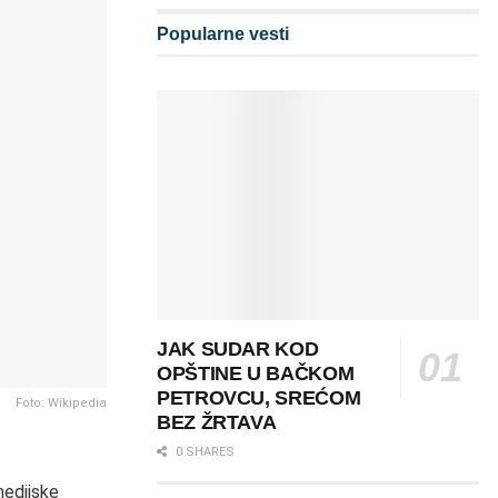
Popularne vesti
JAK SUDAR KOD
OPŠTINE U BAČKOM
PETROVCU, SREĆOM
Foto: Wikipedia
BEZ ŽRTAVA
0 SHARES
medijske