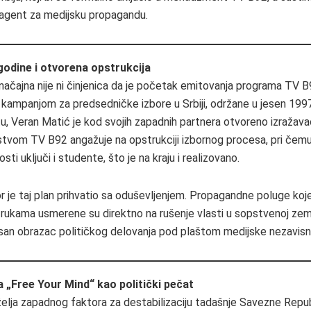
i agent za medijsku propagandu.
 godine i otvorena opstrukcija
načajna nije ni činjenica da je početak emitovanja programa TV 
a kampanjom za predsedničke izbore u Srbiji, održane u jesen 1997
, Veran Matić je kod svojih zapadnih partnera otvoreno izražav
tvom TV B92 angažuje na opstrukciji izbornog procesa, pri čemu 
sti uključi i studente, što je na kraju i realizovano.
r je taj plan prihvatio sa oduševljenjem. Propagandne poluge koj
 rukama usmerene su direktno na rušenje vlasti u sopstvenoj zeml
asan obrazac političkog delovanja pod plaštom medijske nezavisn
„Free Your Mind“ kao politički pečat
a želja zapadnog faktora za destabilizaciju tadašnje Savezne Repu