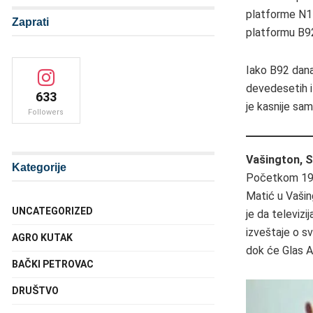
platforme N1 
Zaprati
platformu B9
Iako B92 dana
devedesetih i
633
je kasnije sa
Followers
Vašington, S
Kategorije
Početkom 1997
Matić u Vašin
UNCATEGORIZED
je da televiz
izveštaje o s
AGRO KUTAK
dok će Glas A
BAČKI PETROVAC
DRUŠTVO