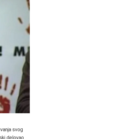
ivanja svog
nski delovao