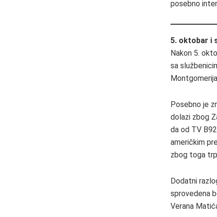
posebno inte
5. oktobar i
Nakon 5. okto
sa službenici
Montgomerija,
Posebno je z
dolazi zbog Za
da od TV B92 
američkim pre
zbog toga trp
Dodatni razlo
sprovedena be
Verana Matića