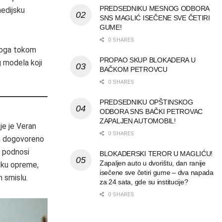
PREDSEDNIKU MESNOG ODBORA
medijsku
SNS MAGLIĆ ISEČENE SVE ČETIRI
GUME!
0 SHARES
uloga tokom
PROPAO SKUP BLOKADERA U
g modela koji
BAČKOM PETROVCU
0 SHARES
PREDSEDNIKU OPŠTINSKOG
ODBORA SNS BAČKI PETROVAC
ZAPALJEN AUTOMOBIL!
je je Veran
0 SHARES
om dogovoreno
a podnosi
BLOKADERSKI TEROR U MAGLIĆU!
Zapaljen auto u dvorištu, dan ranije
vku opreme,
isečene sve četiri gume – dva napada
 smislu.
za 24 sata, gde su institucije?
0 SHARES