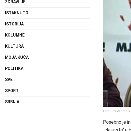
ZDRAVLJE
ISTAKNUTO
ISTORIJA
KOLUMNE
KULTURA
MOJA KUĆA
POLITIKA
SVET
SPORT
SRBIJA
Foto: Printscreen
Posebno je in
„eksperta“ u 