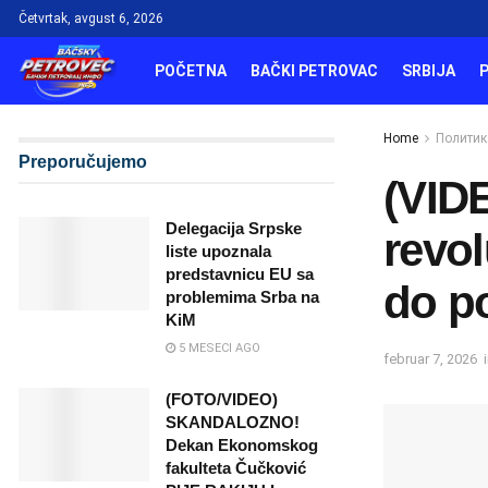
Četvrtak, avgust 6, 2026
POČETNA
BAČKI PETROVAC
SRBIJA
Home
Политик
Preporučujemo
(VIDE
Delegacija Srpske
revol
liste upoznala
predstavnicu EU sa
do po
problemima Srba na
KiM
5 MESECI AGO
februar 7, 2026
(FOTO/VIDEO)
SKANDALOZNO!
Dekan Ekonomskog
fakulteta Čučković