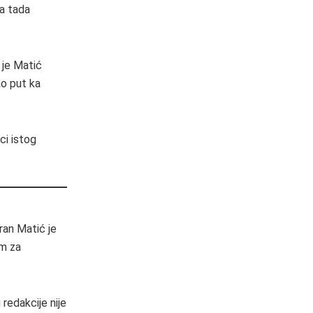
na tada
m je Matić
ao put ka
ci istog
ran Matić je
um za
redakcije nije