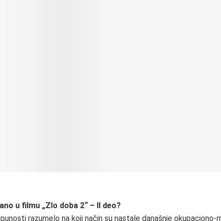
ano u filmu „Zlo doba 2“ – II deo?
tpunosti razumelo na koji način su nastale današnje okupaciono-