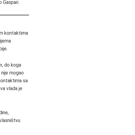
 Gaspari.
lim kontaktima
lijema
ije.
m, do koga
r nije mogao
 kontaktima sa
va vlada je
dine,
vlasništvu