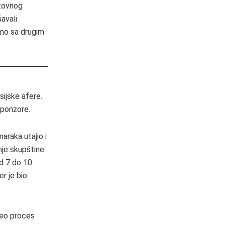
azovnog
avali
amo sa drugim
sijske afere.
sponzore.
araka utajio i
nje skupštine
d 7 do 10
er je bio
ceo proces