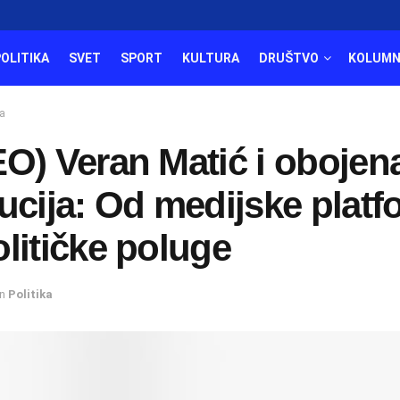
POLITIKA
SVET
SPORT
KULTURA
DRUŠTVO
KOLUMN
а
O) Veran Matić i obojen
ucija: Od medijske plat
litičke poluge
in
Politika