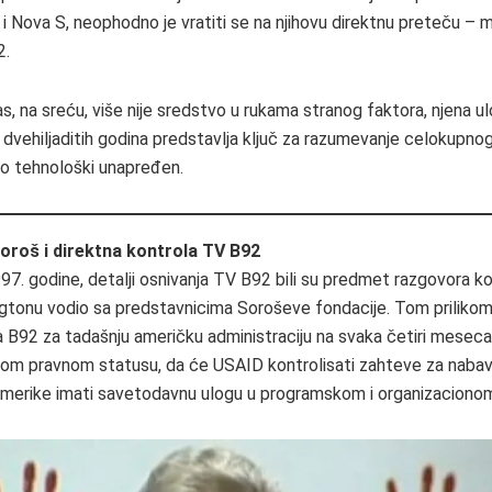
i Nova S, neophodno je vratiti se na njihovu direktnu preteču – 
2.
s, na sreću, više nije sredstvo u rukama stranog faktora, njena 
 dvehiljaditih godina predstavlja ključ za razumevanje celokupno
mo tehnološki unapređen.
oroš i direktna kontrola TV B92
. godine, detalji osnivanja TV B92 bili su predmet razgovora ko
gtonu vodio sa predstavnicima Soroševe fondacije. Tom prilik
ija B92 za tadašnju američku administraciju na svaka četiri mesec
vom pravnom statusu, da će USAID kontrolisati zahteve za naba
merike imati savetodavnu ulogu u programskom i organizacionom