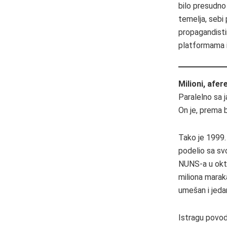
bilo presudno 
temelja, sebi 
propagandisti
platformama i
Milioni, afe
Paralelno sa j
On je, prema 
Tako je 1999.
podelio sa sv
NUNS-a u okto
miliona maraka
umešan i jedan
Istragu povod