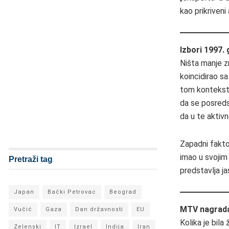
kao prikriven
Izbori 1997.
Ništa manje z
koincidirao s
tom kontekstu
da se posreds
da u te aktivno
Zapadni fakto
imao u svojim
Pretraži tag
predstavlja j
Japan
Bački Petrovac
Beograd
MTV nagrada 
Vučić
Gaza
Dan državnosti
EU
Kolika je bil
Zelenski
IT
Izrael
Indija
Iran