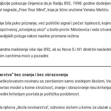
ajbolje pokazuje činjenica da je Radiju B92, 1998. godine dodelje
 nagrada „Free Your Mind“, koja je lično uručena Veranu Matiću.
je bila puko priznanje, već politički signal i pečat lojalnosti, koji
opstvenoj „istorijskoj ulozi“ u borbi protiv Miloševića i sebi otvar
edijskih poluga nakon nasilne promene režima.
dna mašinerija više nije B92, ali su Nova S i N1 direktni nasledni
tim centrima moći u pozadini.
arstva“ bez znanja i bez obrazovanja
 neškolovanom novinaru sa završenom samo srednjom školom, Ve
tao model u kome stručnost, znanje i obrazovanje nisu kriterij
edini kriterijum postala je politička podobnost.
la njihova „škola novinarstva“, odnosno sistem u kome za ulazak u 