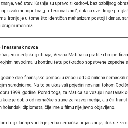
znanje, već stav. Kasnije su upravo ti kadrovi, bez ozbiljnog obr
pripisivali monopol na „profesionalizam“, dok su sve druge proglaš
ma. Ironija je u tome što identičan mehanizam postoji i danas, s
 drugim imenima.
re i nestanak novca
ačanjem medijskog uticaja, Verana Matića su pratile i brojne finan
brojnim navodima, u kontinuitetu potkradao sopstvene zapadne 
 godine deo finansijske pomoći u iznosu od 50 miliona nemačkih m
ojim saradnicima. Na to su ukazivali pojedini novinari tokom Godiš
bru 1999. godine. Pored toga, za Matića se vezuje i nestanak o
 koje je dobio od nemačke strane za razvoj medija, a u čiji transf
 holandski diplomata, čije ime u filmu nije javno objavljeno.
om tog slučaja vodila je jedna nemačka organizacija, dok se za 