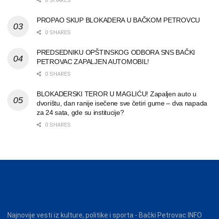
0 SHARES
PROPAO SKUP BLOKADERA U BAČKOM PETROVCU
0 SHARES
PREDSEDNIKU OPŠTINSKOG ODBORA SNS BAČKI
PETROVAC ZAPALJEN AUTOMOBIL!
0 SHARES
BLOKADERSKI TEROR U MAGLIĆU! Zapaljen auto u
dvorištu, dan ranije isečene sve četiri gume – dva napada
za 24 sata, gde su institucije?
0 SHARES
Najnovije vesti iz kulture, politike i sporta - Bački Petrovac INFO