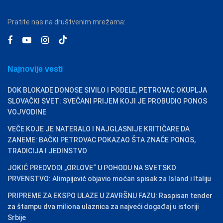
Pratite nas na društvenim mrežama:
Najnovije vesti
DOK BLOKADE DONOSE SIVILO I PODELE, PETROVAC OKUPLJA
SLOVAČKI SVET: SVEČANI PRIJEM KOJI JE PROBUDIO PONOS
VOJVODINE
VEČE KOJE JE NATERALO I NAJGLASNIJE KRITIČARE DA
ZANEME: BAČKI PETROVAC POKAZAO ŠTA ZNAČE PONOS,
TRADICIJA I JEDINSTVO
JOKIĆ PREDVODI „ORLOVE“ U POHODU NA SVETSKO
PRVENSTVO: Alimpijević objavio moćan spisak za Island i Italiju
PRIPREME ZA EKSPO ULAZE U ZAVRŠNU FAZU: Raspisan tender
za štampu dva miliona ulaznica za najveći događaj u istoriji
Srbije