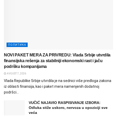
ПОЛИТИКА
NOVI PAKET MERA ZA PRIVREDU: Vlada Srbije utvrdila
finansijska rešenja za stabilniji ekonomski rast i jaču
podršku kompanijama
AVGUST 7, 2026
Vlada Republike Srbije utvrdila je na sednici više predloga zakona
iz oblasti finansija, kao i paket mera namenjenih dodatnoj
podršci...
VUČIĆ NAJAVIO RASPISIVANJE IZBORA:
Odluka stiže uskoro, nervoza u opoziciji sve
veća