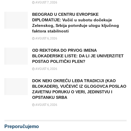
AVGUST 7, 2026
BEOGRAD U CENTRU EVROPSKE
DIPLOMATIJE: Vučić u subotu dočekuje
Zelenskog, Srbija potvrđuje ulogu ključnog
faktora stabilnosti
AVGUST 6, 2026
OD REKTORA DO PRVOG IMENA
BLOKADERSKE LISTE: DA LI JE UNIVERZITET
POSTAO POLITIČKI PLEN?
AVGUST 6, 2026
DOK NEKI OKREĆU LEĐA TRADICIJI (KAO
BLOKADERI), VUČEVIĆ IZ GLOGOVCA POSLAO
ZAVETNU PORUKU O VERI, JEDINSTVU I
OPSTANKU SRBA
AVGUST 6, 2026
Preporučujemo