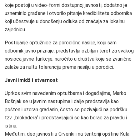
koje postoji u video-formi dostupnoj javnosti, dodatno je
uznemirilo građane i otvorilo pitanje kredibiliteta odbornika
koji učestvuje u donošenju odluka od značaja za lokalnu
zajednicu.
Postojanje optužnice za porodično nasilje, koju sam
odbornik javno priznaje, predstavlja ozbiljan teret za svakog
nosioca javne funkcije, naročito u društvu koje se zvanično
zalaže za nultu toleranciju prema nasilju u porodici.
Javni imidž i stvarnost
Uprkos svim navedenim optužbama i događajima, Marko
Bošnjak se u javnim nastupima i dalje predstavlja kao
pošten i uzoran građanin, često se pozivajući na podršku
tzv. „blokadera“ i predstavljajući se kao borac za pravdu i
istinu.
Međutim, deo javnosti u Crvenki i na teritoriji opštine Kula