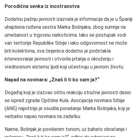
Porodična senka iz inostranstva
Dodatnu pažnju javnosti izazvala je informacija da je u Španiji
uhapšena rođena sestra Marka Bošnjaka, zbog sumnje na
umešanost u trgovinu narkoticima. Iako se postupak vodi
van teritorije Republike Srbije i iako odgovornost ne može
biti kolektivna, ova činjenica dodatno je podstakla
interesovanje javnosti i otvorila pitanja o okruženju i
vrednosnom sistemu ljudi koji učestvuju u javnom životu.
Napad na novinara: „Znaš li ti ko sam ja?“
Događaj koji je izazvao oštru reakciju stručne javnosti desio
se ispred zgrade Opštine Kula. Asocijacija novinara Srbije
(ANS) najoštrije je osudila ponašanje Marka Bošnjaka, koji je
verbalno napao novinara na zadatku.
Naime, Bošnjak je povišenim tonom, uz bahato obraćanje i