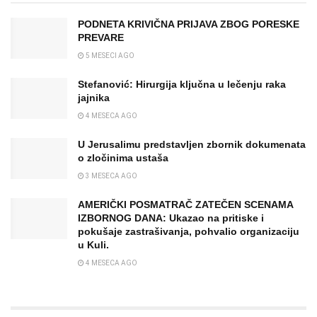
PODNETA KRIVIČNA PRIJAVA ZBOG PORESKE
PREVARE
5 MESECI AGO
Stefanović: Hirurgija ključna u lečenju raka
jajnika
4 MESECA AGO
U Jerusalimu predstavljen zbornik dokumenata
o zločinima ustaša
3 MESECA AGO
AMERIČKI POSMATRAČ ZATEČEN SCENAMA
IZBORNOG DANA: Ukazao na pritiske i
pokušaje zastrašivanja, pohvalio organizaciju
u Kuli.
4 MESECA AGO