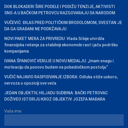
DOK BLOKADERI ŠIRE PODELE I PODIŽU TENZIJE, AKTIVISTI
SNS-A U BAČKOM PETROVCU RAZGOVARAJU SA NARODOM
VUČEVIĆ: ĐILAS PRED POLITIČKIM BRODOLOMOM, SVESTAN JE
DA GA GRAĐANI NE PODRŽAVAJU
NOVI PAKET MERA ZA PRIVREDU: Vlada Srbije utvrdila
finansijska rešenja za stabilniji ekonomski rast i jaču podršku
kompanijama
IVANA ŠPANOVIĆ VERUJE U NOVU MEDALJU: „Imam snagu i
motivaciju da ponovo budem na pobedničkom postolju“
VUČIĆ NAJAVIO RASPISIVANJE IZBORA: Odluka stiže uskoro,
nervoza u opoziciji sve veća
JEDAN OBJEKTIV, HILJADU SUDBINA: BAČKI PETROVAC
DOŽIVEO ISTORIJU KROZ OBJEKTIV JOZEFA MAĐARA
Vaše ime