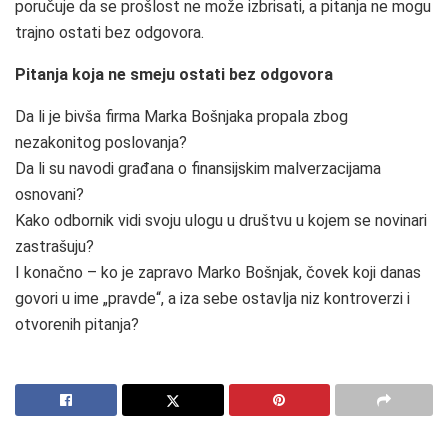
poručuje da se prošlost ne može izbrisati, a pitanja ne mogu
trajno ostati bez odgovora.
Pitanja koja ne smeju ostati bez odgovora
Da li je bivša firma Marka Bošnjaka propala zbog
nezakonitog poslovanja?
Da li su navodi građana o finansijskim malverzacijama
osnovani?
Kako odbornik vidi svoju ulogu u društvu u kojem se novinari
zastrašuju?
I konačno – ko je zapravo Marko Bošnjak, čovek koji danas
govori u ime „pravde“, a iza sebe ostavlja niz kontroverzi i
otvorenih pitanja?