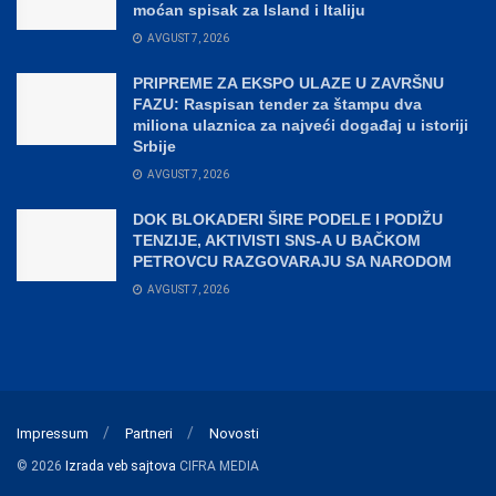
moćan spisak za Island i Italiju
AVGUST 7, 2026
PRIPREME ZA EKSPO ULAZE U ZAVRŠNU
FAZU: Raspisan tender za štampu dva
miliona ulaznica za najveći događaj u istoriji
Srbije
AVGUST 7, 2026
DOK BLOKADERI ŠIRE PODELE I PODIŽU
TENZIJE, AKTIVISTI SNS-A U BAČKOM
PETROVCU RAZGOVARAJU SA NARODOM
AVGUST 7, 2026
Impressum
Partneri
Novosti
© 2026
Izrada veb sajtova
CIFRA MEDIA