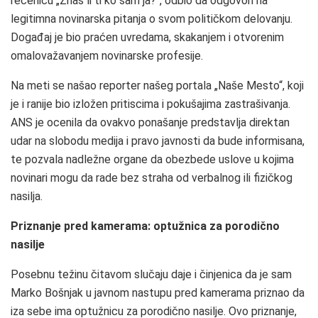
rečenicu „Znaš li ti ko sam ja?“, odbio da odgovori na
legitimna novinarska pitanja o svom političkom delovanju.
Događaj je bio praćen uvredama, skakanjem i otvorenim
omalovažavanjem novinarske profesije.
Na meti se našao reporter našeg portala „Naše Mesto“, koji
je i ranije bio izložen pritiscima i pokušajima zastrašivanja.
ANS je ocenila da ovakvo ponašanje predstavlja direktan
udar na slobodu medija i pravo javnosti da bude informisana,
te pozvala nadležne organe da obezbede uslove u kojima
novinari mogu da rade bez straha od verbalnog ili fizičkog
nasilja.
Priznanje pred kamerama: optužnica za porodično
nasilje
Posebnu težinu čitavom slučaju daje i činjenica da je sam
Marko Bošnjak u javnom nastupu pred kamerama priznao da
iza sebe ima optužnicu za porodično nasilje. Ovo priznanje,