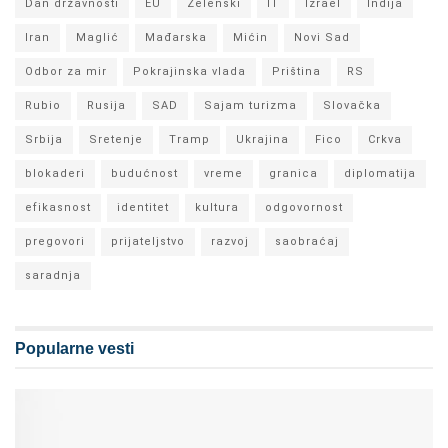
Dan državnosti
EU
Zelenski
IT
Izrael
Indija
Iran
Maglić
Mađarska
Mićin
Novi Sad
Odbor za mir
Pokrajinska vlada
Priština
RS
Rubio
Rusija
SAD
Sajam turizma
Slovačka
Srbija
Sretenje
Tramp
Ukrajina
Fico
Crkva
blokaderi
budućnost
vreme
granica
diplomatija
efikasnost
identitet
kultura
odgovornost
pregovori
prijateljstvo
razvoj
saobraćaj
saradnja
Popularne vesti