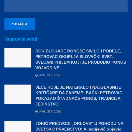
Najnovije vesti
DOK BLOKADE DONOSE SIVILO I PODELE,
PETROVAC OKUPLJA SLOVAČKI SVET:
SVEČANI PRIJEM KOJI JE PROBUDIO PONOS
VOJVODINE
AVGUST 8, 2026
VEČE KOJE JE NATERALO I NAJGLASNIJE
KRITIČARE DA ZANEME: BAČKI PETROVAC
POKAZAO ŠTA ZNAČE PONOS, TRADICIJA I
JEDINSTVO
AVGUST 8, 2026
JOKIĆ PREDVODI „ORLOVE“ U POHODU NA
SVETSKO PRVENSTVO: Alimpijević objavio