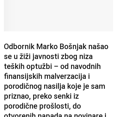
Odbornik Marko Bošnjak našao
se u žiži javnosti zbog niza
teških optužbi – od navodnih
finansijskih malverzacija i
porodičnog nasilja koje je sam
priznao, preko senki iz
porodične prošlosti, do
otvorenih napada na novinare i