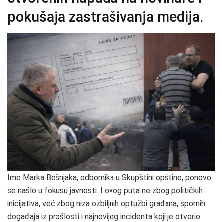
pokušaja zastrašivanja medija.
Ime Marka Bošnjaka, odbornika u Skupštini opštine, ponovo
se našlo u fokusu javnosti. I ovog puta ne zbog političkih
inicijativa, već zbog niza ozbiljnih optužbi građana, spornih
događaja iz prošlosti i najnovijeg incidenta koji je otvorio