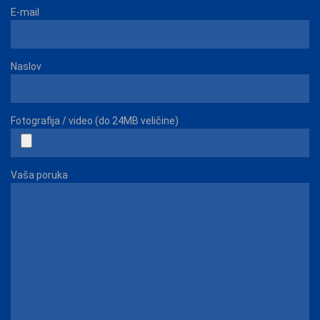
E-mail
Naslov
Fotografija / video (do 24MB veličine)
Vaša poruka