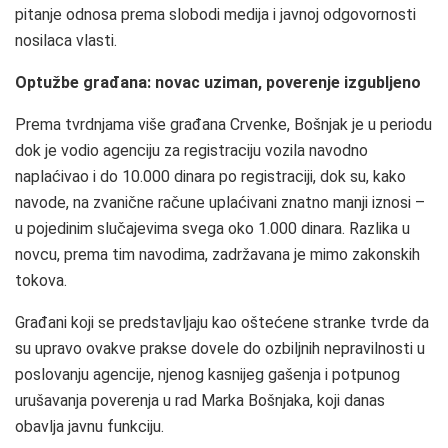
pitanje odnosa prema slobodi medija i javnoj odgovornosti
nosilaca vlasti.
Optužbe građana: novac uziman, poverenje izgubljeno
Prema tvrdnjama više građana Crvenke, Bošnjak je u periodu
dok je vodio agenciju za registraciju vozila navodno
naplaćivao i do 10.000 dinara po registraciji, dok su, kako
navode, na zvanične račune uplaćivani znatno manji iznosi –
u pojedinim slučajevima svega oko 1.000 dinara. Razlika u
novcu, prema tim navodima, zadržavana je mimo zakonskih
tokova.
Građani koji se predstavljaju kao oštećene stranke tvrde da
su upravo ovakve prakse dovele do ozbiljnih nepravilnosti u
poslovanju agencije, njenog kasnijeg gašenja i potpunog
urušavanja poverenja u rad Marka Bošnjaka, koji danas
obavlja javnu funkciju.