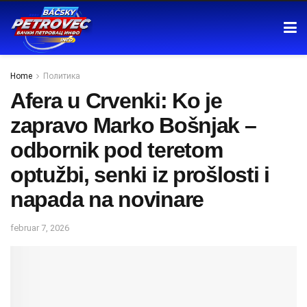
Home
Политика
Afera u Crvenki: Ko je
zapravo Marko Bošnjak –
odbornik pod teretom
optužbi, senki iz prošlosti i
napada na novinare
februar 7, 2026