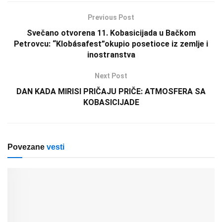
Previous Post
Svečano otvorena 11. Kobasicijada u Bačkom
Petrovcu: “Klobásafest”okupio posetioce iz zemlje i
inostranstva
Next Post
DAN KADA MIRISI PRIČAJU PRIČE: ATMOSFERA SA
KOBASICIJADE
Povezane
vesti