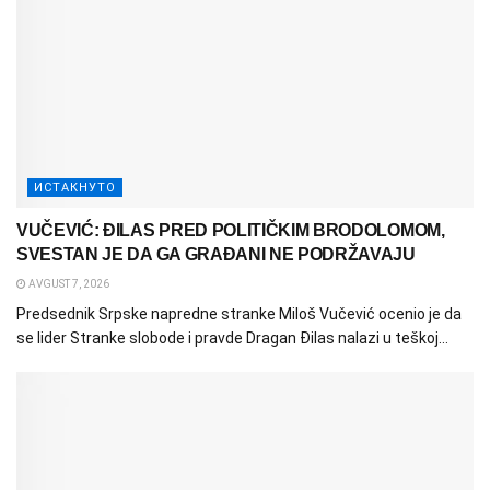
ИСТАКНУТО
VUČEVIĆ: ĐILAS PRED POLITIČKIM BRODOLOMOM,
SVESTAN JE DA GA GRAĐANI NE PODRŽAVAJU
AVGUST 7, 2026
Predsednik Srpske napredne stranke Miloš Vučević ocenio je da
se lider Stranke slobode i pravde Dragan Đilas nalazi u teškoj...