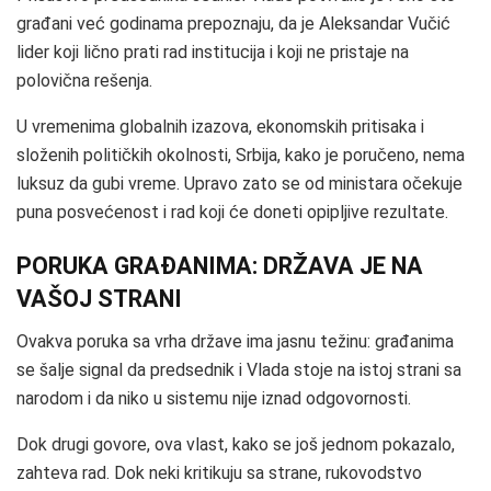
građani već godinama prepoznaju, da je Aleksandar Vučić
lider koji lično prati rad institucija i koji ne pristaje na
polovična rešenja.
U vremenima globalnih izazova, ekonomskih pritisaka i
složenih političkih okolnosti, Srbija, kako je poručeno, nema
luksuz da gubi vreme. Upravo zato se od ministara očekuje
puna posvećenost i rad koji će doneti opipljive rezultate.
PORUKA GRAĐANIMA: DRŽAVA JE NA
VAŠOJ STRANI
Ovakva poruka sa vrha države ima jasnu težinu: građanima
se šalje signal da predsednik i Vlada stoje na istoj strani sa
narodom i da niko u sistemu nije iznad odgovornosti.
Dok drugi govore, ova vlast, kako se još jednom pokazalo,
zahteva rad. Dok neki kritikuju sa strane, rukovodstvo