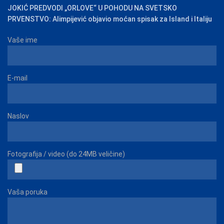
JOKIĆ PREDVODI „ORLOVE“ U POHODU NA SVETSKO
PRVENSTVO: Alimpijević objavio moćan spisak za Island i Italiju
Vaše ime
E-mail
Naslov
Fotografija / video (do 24MB veličine)
Vaša poruka