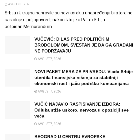
AVGUST 8, 2026
Srbija i Ukrajina napravile su novi korak u unapređenju bilateralne
saradnje u poljoprivredi, nakon što je u Palati Srbija
potpisan Memorandum...
VUČEVIĆ: ĐILAS PRED POLITIČKIM
BRODOLOMOM, SVESTAN JE DA GA GRAĐANI
NE PODRŽAVAJU
AVGUST 7, 2026
NOVI PAKET MERA ZA PRIVREDU: Vlada Srbije
utvrdila finansijska rešenja za stabilniji
ekonomski rast i jaču podršku kompanijama
AVGUST 7, 2026
VUČIĆ NAJAVIO RASPISIVANJE IZBORA:
Odluka stiže uskoro, nervoza u opoziciji sve
veća
AVGUST 7, 2026
BEOGRAD U CENTRU EVROPSKE