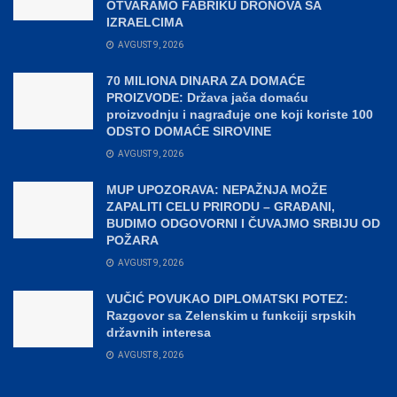
OTVARAMO FABRIKU DRONOVA SA
IZRAELCIMA
AVGUST 9, 2026
70 MILIONA DINARA ZA DOMAĆE
PROIZVODE: Država jača domaću
proizvodnju i nagrađuje one koji koriste 100
ODSTO DOMAĆE SIROVINE
AVGUST 9, 2026
MUP UPOZORAVA: NEPAŽNJA MOŽE
ZAPALITI CELU PRIRODU – GRAĐANI,
BUDIMO ODGOVORNI I ČUVAJMO SRBIJU OD
POŽARA
AVGUST 9, 2026
VUČIĆ POVUKAO DIPLOMATSKI POTEZ:
Razgovor sa Zelenskim u funkciji srpskih
državnih interesa
AVGUST 8, 2026