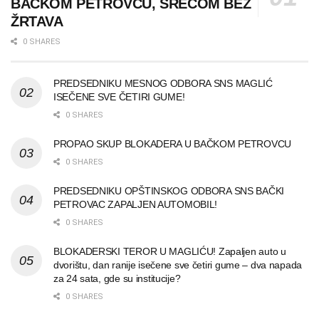
BAČKOM PETROVCU, SREĆOM BEZ
ŽRTAVA
0 SHARES
PREDSEDNIKU MESNOG ODBORA SNS MAGLIĆ
ISEČENE SVE ČETIRI GUME!
0 SHARES
PROPAO SKUP BLOKADERA U BAČKOM PETROVCU
0 SHARES
PREDSEDNIKU OPŠTINSKOG ODBORA SNS BAČKI
PETROVAC ZAPALJEN AUTOMOBIL!
0 SHARES
BLOKADERSKI TEROR U MAGLIĆU! Zapaljen auto u
dvorištu, dan ranije isečene sve četiri gume – dva napada
za 24 sata, gde su institucije?
0 SHARES