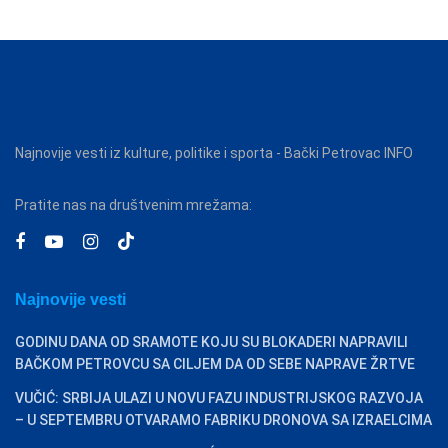
Najnovije vesti iz kulture, politike i sporta - Bački Petrovac INFO
Pratite nas na društvenim mrežama:
Najnovije vesti
GODINU DANA OD SRAMOTE KOJU SU BLOKADERI NAPRAVILI
BAČKOM PETROVCU SA CILJEM DA OD SEBE NAPRAVE ŽRTVE
VUČIĆ: SRBIJA ULAZI U NOVU FAZU INDUSTRIJSKOG RAZVOJA
– U SEPTEMBRU OTVARAMO FABRIKU DRONOVA SA IZRAELCIMA