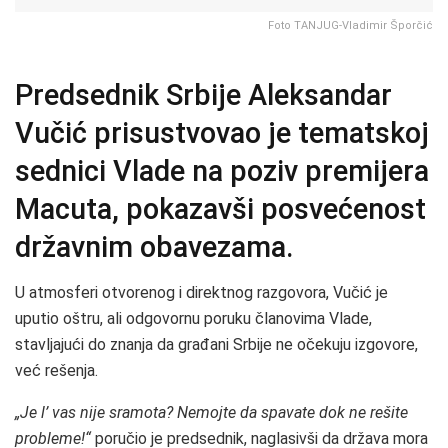
Foto TANJUG-Vladimir Šporčić
Predsednik Srbije Aleksandar
Vučić prisustvovao je tematskoj
sednici Vlade na poziv premijera
Macuta, pokazavši posvećenost
državnim obavezama.
U atmosferi otvorenog i direktnog razgovora, Vučić je
uputio oštru, ali odgovornu poruku članovima Vlade,
stavljajući do znanja da građani Srbije ne očekuju izgovore,
već rešenja.
„Je l’ vas nije sramota? Nemojte da spavate dok ne rešite
probleme!“
poručio je predsednik, naglasivši da država mora