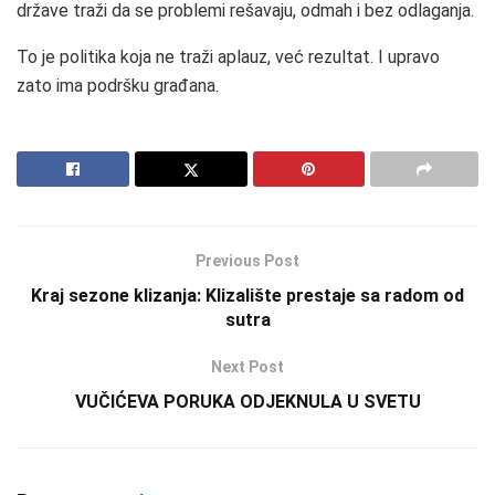
države traži da se problemi rešavaju, odmah i bez odlaganja.
To je politika koja ne traži aplauz, već rezultat. I upravo
zato ima podršku građana.
Previous Post
Kraj sezone klizanja: Klizalište prestaje sa radom od
sutra
Next Post
VUČIĆEVA PORUKA ODJEKNULA U SVETU