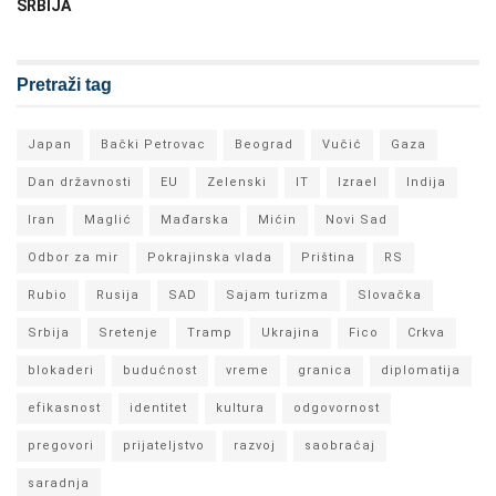
SRBIJA
Pretraži tag
Japan
Bački Petrovac
Beograd
Vučić
Gaza
Dan državnosti
EU
Zelenski
IT
Izrael
Indija
Iran
Maglić
Mađarska
Mićin
Novi Sad
Odbor za mir
Pokrajinska vlada
Priština
RS
Rubio
Rusija
SAD
Sajam turizma
Slovačka
Srbija
Sretenje
Tramp
Ukrajina
Fico
Crkva
blokaderi
budućnost
vreme
granica
diplomatija
efikasnost
identitet
kultura
odgovornost
pregovori
prijateljstvo
razvoj
saobraćaj
saradnja