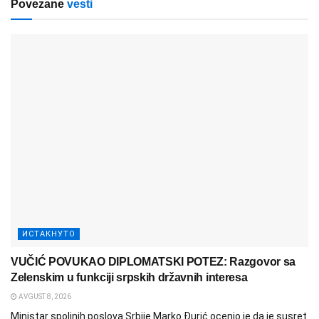
Povezane
vesti
ИСТАКНУТО
VUČIĆ POVUKAO DIPLOMATSKI POTEZ: Razgovor sa
Zelenskim u funkciji srpskih državnih interesa
AVGUST 8, 2026
Ministar spoljnih poslova Srbije Marko Đurić ocenio je da je susret