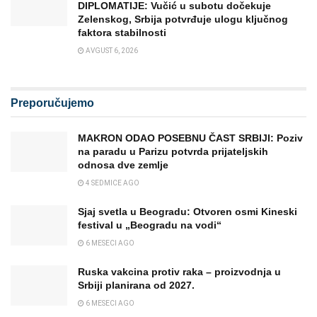
DIPLOMATIJE: Vučić u subotu dočekuje
Zelenskog, Srbija potvrđuje ulogu ključnog
faktora stabilnosti
AVGUST 6, 2026
Preporučujemo
MAKRON ODAO POSEBNU ČAST SRBIJI: Poziv
na paradu u Parizu potvrda prijateljskih
odnosa dve zemlje
4 SEDMICE AGO
Sjaj svetla u Beogradu: Otvoren osmi Kineski
festival u „Beogradu na vodi“
6 MESECI AGO
Ruska vakcina protiv raka – proizvodnja u
Srbiji planirana od 2027.
6 MESECI AGO