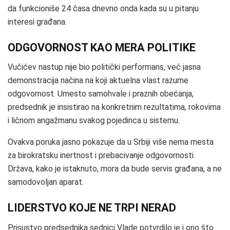
da funkcioniše 24 časa dnevno onda kada su u pitanju
interesi građana.
ODGOVORNOST KAO MERA POLITIKE
Vučićev nastup nije bio politički performans, već jasna
demonstracija načina na koji aktuelna vlast razume
odgovornost. Umesto samohvale i praznih obećanja,
predsednik je insistirao na konkretnim rezultatima, rokovima
i ličnom angažmanu svakog pojedinca u sistemu.
Ovakva poruka jasno pokazuje da u Srbiji više nema mesta
za birokratsku inertnost i prebacivanje odgovornosti.
Država, kako je istaknuto, mora da bude servis građana, a ne
samodovoljan aparat.
LIDERSTVO KOJE NE TRPI NERAD
Prisustvo predsednika sednici Vlade potvrdilo je i ono što