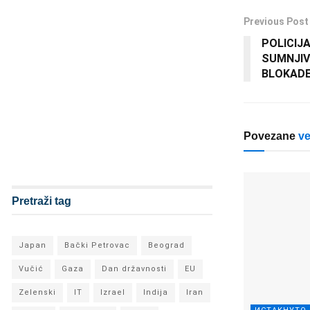
Previous Post
POLICIJ
SUMNJIV
BLOKAD
Povezane
ve
Pretraži tag
Japan
Bački Petrovac
Beograd
Vučić
Gaza
Dan državnosti
EU
Zelenski
IT
Izrael
Indija
Iran