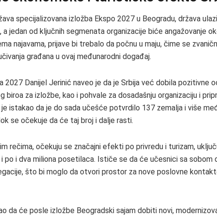
ižava specijalizovana izložba Ekspo 2027 u Beogradu, država ulazi
, a jedan od ključnih segmenata organizacije biće angažovanje o
ema najavama, prijave bi trebalo da počnu u maju, čime se zvaničn
učivanja građana u ovaj međunarodni događaj.
a 2027 Danijel Jerinić naveo je da je Srbija već dobila pozitivne 
biroa za izložbe, kao i pohvale za dosadašnju organizaciju i pri
n je istakao da je do sada učešće potvrdilo 137 zemalja i više m
ok se očekuje da će taj broj i dalje rasti.
m rečima, očekuju se značajni efekti po privredu i turizam, uključ
i po i dva miliona posetilaca. Ističe se da će učesnici sa sobom 
gacije, što bi moglo da otvori prostor za nove poslovne kontakte,
dao da će posle izložbe Beogradski sajam dobiti novi, modernizova