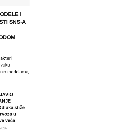
ODELE I
STI SNS-A
RODOM
 akteri
ivuku
anim podelama,
.
JAVIO
ANJE
dluka stiže
ervoza u
sve veća
2026