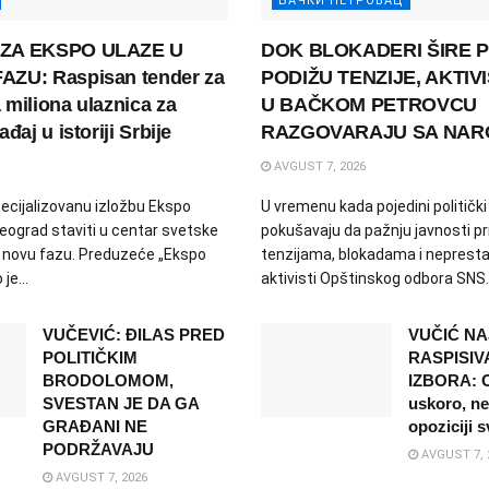
БАЧКИ ПЕТРОВАЦ
ZA EKSPO ULAZE U
DOK BLOKADERI ŠIRE P
ZU: Raspisan tender za
PODIŽU TENZIJE, AKTIVI
miliona ulaznica za
U BAČKOM PETROVCU
đaj u istoriji Srbije
RAZGOVARAJU SA NA
AVGUST 7, 2026
ecijalizovanu izložbu Ekspo
U vremenu kada pojedini politički
Beograd staviti u centar svetske
pokušavaju da pažnju javnosti pr
u novu fazu. Preduzeće „Ekspo
tenzijama, blokadama i neprest
je...
aktivisti Opštinskog odbora SNS..
VUČEVIĆ: ĐILAS PRED
VUČIĆ NA
POLITIČKIM
RASPISIV
BRODOLOMOM,
IZBORA: O
SVESTAN JE DA GA
uskoro, n
GRAĐANI NE
opoziciji 
PODRŽAVAJU
AVGUST 7, 
AVGUST 7, 2026