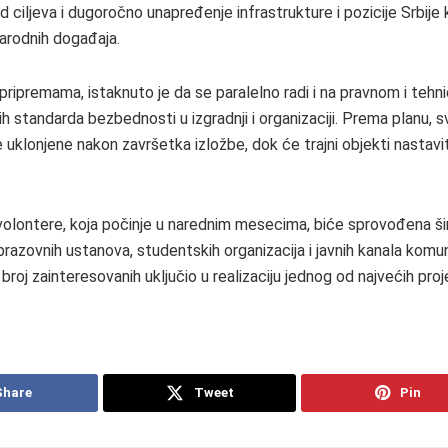
d ciljeva i dugoročno unapređenje infrastrukture i pozicije Srbij
arodnih događaja.
pripremama, istaknuto je da se paralelno radi i na pravnom i tehn
ih standarda bezbednosti u izgradnji i organizaciji. Prema planu, 
 uklonjene nakon završetka izložbe, dok će trajni objekti nastavi
olontere, koja počinje u narednim mesecima, biće sprovođena šir
brazovnih ustanova, studentskih organizacija i javnih kanala komun
 broj zainteresovanih uključio u realizaciju jednog od najvećih proj
Share
Tweet
Pin