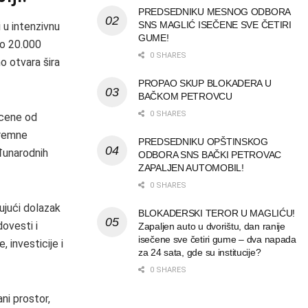
PREDSEDNIKU MESNOG ODBORA
SNS MAGLIĆ ISEČENE SVE ČETIRI
 u intenzivnu
GUME!
ko 20.000
0 SHARES
o otvara šira
PROPAO SKUP BLOKADERA U
BAČKOM PETROVCU
0 SHARES
ocene od
premne
PREDSEDNIKU OPŠTINSKOG
eđunarodnih
ODBORA SNS BAČKI PETROVAC
ZAPALJEN AUTOMOBIL!
0 SHARES
ujući dolazak
BLOKADERSKI TEROR U MAGLIĆU!
dovesti i
Zapaljen auto u dvorištu, dan ranije
isečene sve četiri gume – dva napada
 investicije i
za 24 sata, gde su institucije?
0 SHARES
ni prostor,