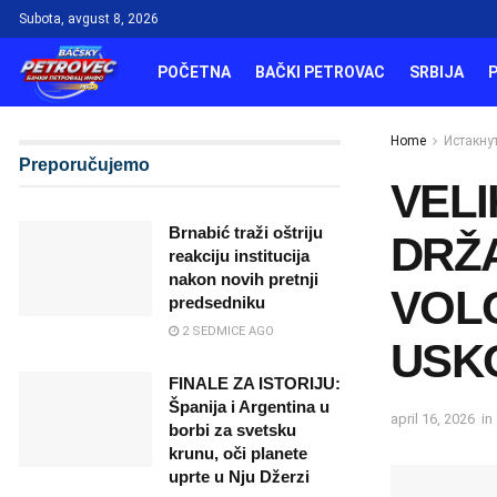
Subota, avgust 8, 2026
POČETNA
BAČKI PETROVAC
SRBIJA
Home
Истакну
Preporučujemo
VELI
Brnabić traži oštriju
DRŽA
reakciju institucija
nakon novih pretnji
VOLO
predsedniku
2 SEDMICE AGO
USK
FINALE ZA ISTORIJU:
Španija i Argentina u
april 16, 2026
in
borbi za svetsku
krunu, oči planete
uprte u Nju Džerzi