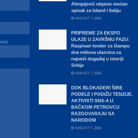
Alimpijević objavio moćan
spisak za Island i Italiju
AVGUST 7, 2026
PRIPREME ZA EKSPO
ULAZE U ZAVRŠNU FAZU:
čine)
Raspisan tender za štampu
dva miliona ulaznica za
najveći događaj u istoriji
Srbije
AVGUST 7, 2026
DOK BLOKADERI ŠIRE
PODELE I PODIŽU TENZIJE,
AKTIVISTI SNS-A U
BAČKOM PETROVCU
RAZGOVARAJU SA
NARODOM
AVGUST 7, 2026