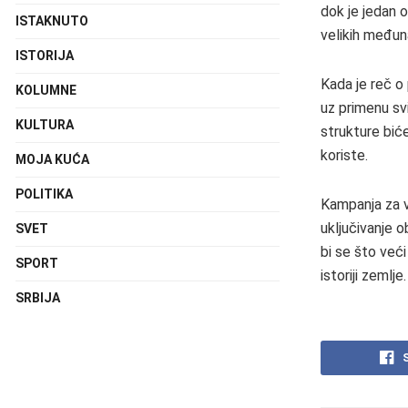
dok je jedan o
ISTAKNUTO
velikih međun
ISTORIJA
Kada je reč o 
KOLUMNE
uz primenu sv
KULTURA
strukture biće
koriste.
MOJA KUĆA
POLITIKA
Kampanja za v
uključivanje o
SVET
bi se što veći
SPORT
istoriji zemlje.
SRBIJA