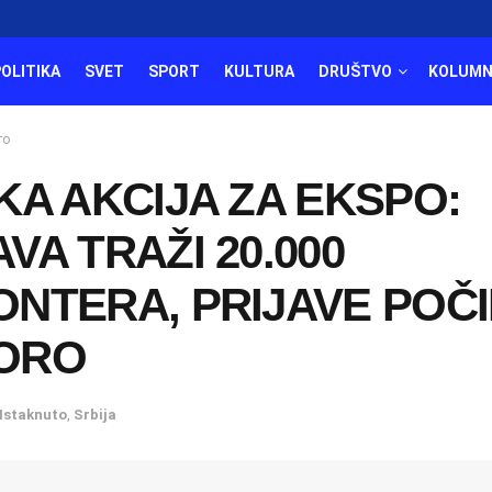
POLITIKA
SVET
SPORT
KULTURA
DRUŠTVO
KOLUMN
то
KA AKCIJA ZA EKSPO:
VA TRAŽI 20.000
NTERA, PRIJAVE POČ
ORO
Istaknuto
,
Srbija