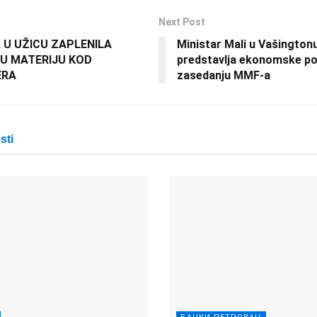
Next Post
A U UŽICU ZAPLENILA
Ministar Mali u Vašingtonu
U MATERIJU KOD
predstavlja ekonomske pot
ERA
zasedanju MMF-a
sti