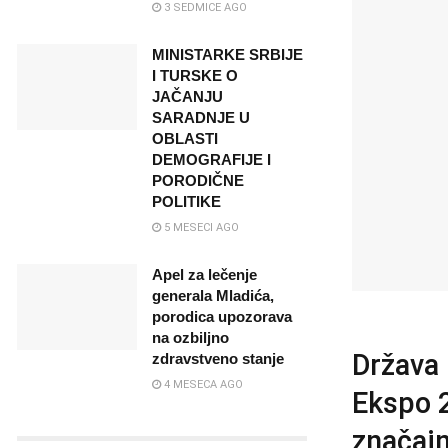
3 SEDMICE AGO
MINISTARKE SRBIJE
I TURSKE O
JAČANJU
SARADNJE U
OBLASTI
DEMOGRAFIJE I
PORODIČNE
POLITIKE
5 MESECI AGO
Apel za lečenje
generala Mladića,
porodica upozorava
na ozbiljno
Država 
zdravstveno stanje
4 MESECA AGO
Ekspo 2
značajn