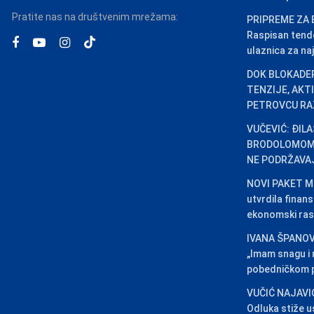
Pratite nas na društvenim mrežama:
PRIPREME ZA 
Raspisan tend
ulaznica za naj
DOK BLOKADER
TENZIJE, AKT
PETROVCU RA
VUČEVIĆ: ĐIL
BRODOLOMOM,
NE PODRŽAVA
NOVI PAKET ME
utvrdila finansi
ekonomski ras
IVANA ŠPANOV
„Imam snagu i
pobedničkom p
VUČIĆ NAJAVI
Odluka stiže u