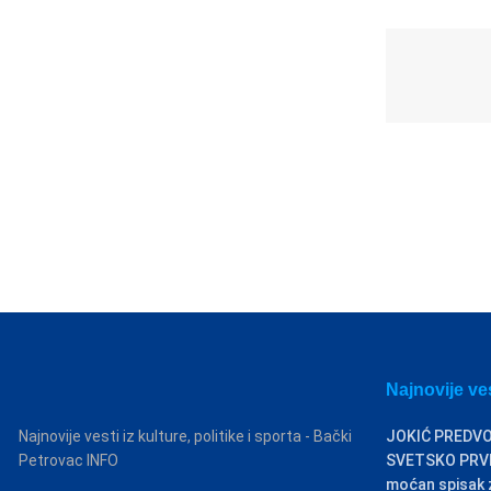
Najnovije ve
Najnovije vesti iz kulture, politike i sporta - Bački
JOKIĆ PREDVO
Petrovac INFO
SVETSKO PRVEN
moćan spisak za