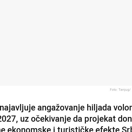
Foto: Tanjug/
najavljuje angažovanje hiljada volo
027, uz očekivanje da projekat do
e ekonomske i turističke efekte Srb