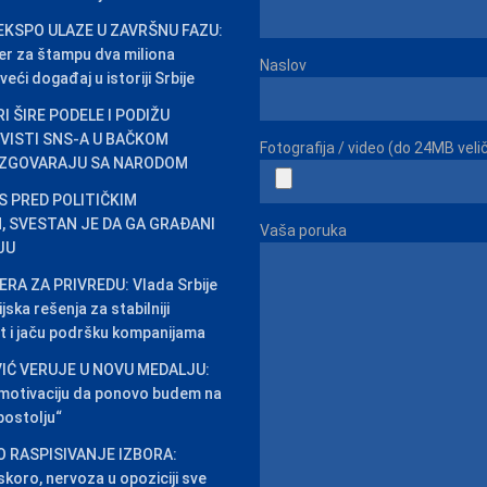
EKSPO ULAZE U ZAVRŠNU FAZU:
er za štampu dva miliona
Naslov
veći događaj u istoriji Srbije
I ŠIRE PODELE I PODIŽU
IVISTI SNS-A U BAČKOM
Fotografija / video (do 24MB veli
ZGOVARAJU SA NARODOM
AS PRED POLITIČKIM
 SVESTAN JE DA GA GRAĐANI
Vaša poruka
JU
RA ZA PRIVREDU: Vlada Srbije
jska rešenja za stabilniji
t i jaču podršku kompanijama
IĆ VERUJE U NOVU MEDALJU:
 motivaciju da ponovo budem na
ostolju“
O RASPISIVANJE IZBORA:
skoro, nervoza u opoziciji sve