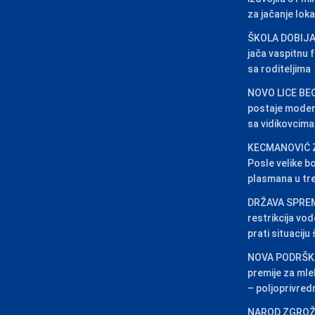
za jačanje lok
ŠKOLA DOBIJA
jača vaspitnu 
sa roditeljima
NOVO LICE BEO
postaje modera
sa vidikovcima,
KECMANOVIĆ 
Posle velike b
plasmana u tr
DRŽAVA SPRE
restrikcija vo
prati situaciju
NOVA PODRŠK
premije za mlek
– poljoprivred
NAROD ZGROŽ