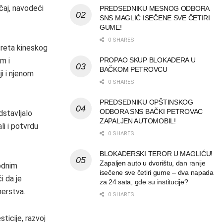
čaj, navodeći
PREDSEDNIKU MESNOG ODBORA
SNS MAGLIĆ ISEČENE SVE ČETIRI
GUME!
0 SHARES
sreta kineskog
m i
PROPAO SKUP BLOKADERA U
BAČKOM PETROVCU
i i njenom
0 SHARES
PREDSEDNIKU OPŠTINSKOG
ODBORA SNS BAČKI PETROVAC
dstavljalo
ZAPALJEN AUTOMOBIL!
li i potvrdu
0 SHARES
BLOKADERSKI TEROR U MAGLIĆU!
Zapaljen auto u dvorištu, dan ranije
rodnim
isečene sve četiri gume – dva napada
i da je
za 24 sata, gde su institucije?
nerstva.
0 SHARES
sticije, razvoj