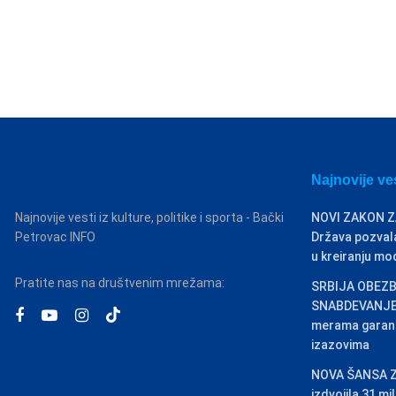
Najnovije ve
Najnovije vesti iz kulture, politike i sporta - Bački
NOVI ZAKON Z
Petrovac INFO
Država pozvala
u kreiranju mo
Pratite nas na društvenim mrežama:
SRBIJA OBEZB
SNABDEVANJE: 
merama garant
izazovima
NOVA ŠANSA Z
izdvojila 31 m