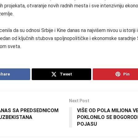
ih projekata, otvaranje novih radnih mesta i sve intenzivniju eko
zemlje.
ocenila da su odnosi Srbije i Kine danas na najvišem nivou u istoriji 
 jedan od ključnih stubova spoljnopolitičke i ekonomske saradnje 
rom sveta.
Share
Tweet
Pin
Next Post
ANAS SA PREDSEDNICOM
VIŠE OD POLA MILIONA V
UZBEKISTANA
POKLONILO SE BOGOROD
POJASU