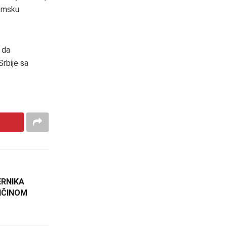
nomsku
i da
Srbije sa
ERNIKA
IČINOM