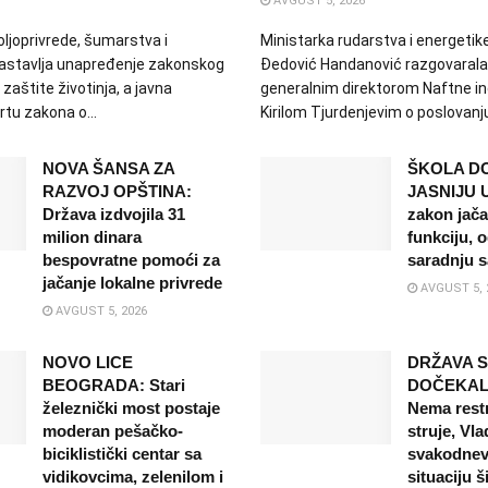
AVGUST 5, 2026
oljoprivrede, šumarstva i
Ministarka rudarstva i energeti
nastavlja unapređenje zakonskog
Đedović Handanović razgovarala 
 zaštite životinja, a javna
generalnim direktorom Naftne ind
tu zakona o...
Kirilom Tjurdenjevim o poslovanju
NOVA ŠANSA ZA
ŠKOLA D
RAZVOJ OPŠTINA:
JASNIJU 
Država izdvojila 31
zakon jača
milion dinara
funkciju, 
bespovratne pomoći za
saradnju s
jačanje lokalne privrede
AVGUST 5, 
AVGUST 5, 2026
NOVO LICE
DRŽAVA 
BEOGRADA: Stari
DOČEKAL
železnički most postaje
Nema restr
moderan pešačko-
struje, Vla
biciklistički centar sa
svakodnev
vidikovcima, zelenilom i
situaciju š