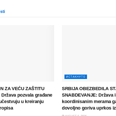
sti
ИСТАКНУТО
N ZA VEĆU ZAŠTITU
SRBIJA OBEZBEDILA S
 Država pozvala građane
SNABDEVANJE: Država i
 učestvuju u kreiranju
koordinisanim merama g
ropisa
dovoljno goriva uprkos i