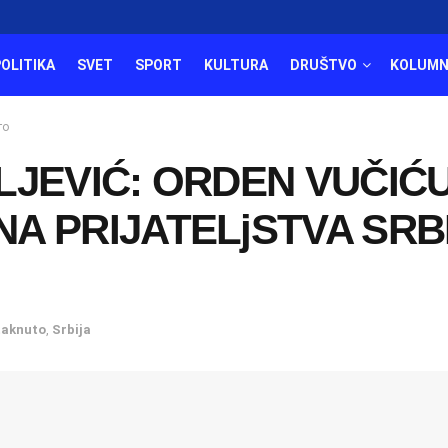
POLITIKA
SVET
SPORT
KULTURA
DRUŠTVO
KOLUMN
то
LJEVIĆ: ORDEN VUČIĆ
A PRIJATELjSTVA SRBI
taknuto
,
Srbija