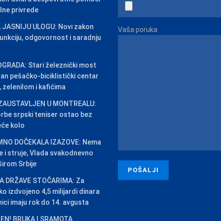
alne privrede
 JASNIJU ULOGU: Novi zakon
Vaša poruka
funkciju, odgovornost i saradnju
GRADA: Stari železnički most
n pešačko-biciklistički centar
 zelenilom i kafićima
ZAUSTAVLJEN U MONTREALU:
orbe srpski teniser ostao bez
eće kolo
MNO DOČEKALA IZAZOVE: Nema
de i struje, Vlada svakodnevno
 širom Srbije
A DRŽAVE STOČARIMA: Za
o izdvojeno 4,5 milijardi dinara
nici imaju rok do 14. avgusta
EN! BRUKA I SRAMOTA