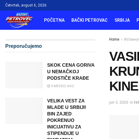
Četvrtak, avgust 6, 2026
POČETNA
BAČKI PETROVAC
SRBIJA
Home
Истакну
Preporučujemo
VASI
SKOK CENA GORIVA
KRUN
U NEMAČKOJ
PODSTIČE KRAĐE
KINE
5 MESECI AGO
VELIKA VEST ZA
jun 3, 2026
in
Is
MLADE U SRBIJI!
BIN ZAJED
POKRENUO
INICIJATIVU ZA
STIPENDIJE U