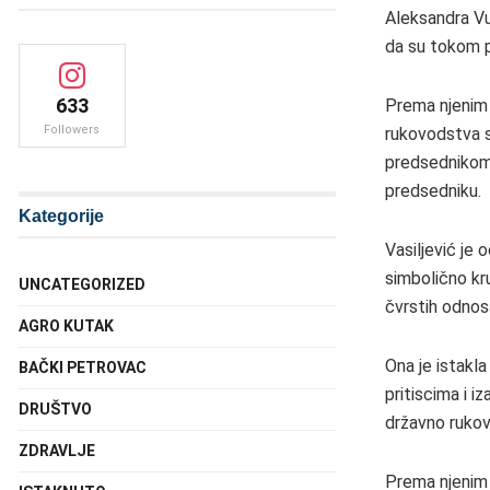
Aleksandra Vuč
da su tokom p
633
Prema njenim 
Followers
rukovodstva 
predsednikom 
predsedniku.
Kategorije
Vasiljević je 
simbolično kru
UNCATEGORIZED
čvrstih odnosa
AGRO KUTAK
Ona je istakl
BAČKI PETROVAC
pritiscima i i
DRUŠTVO
državno rukov
ZDRAVLJE
Prema njenim r