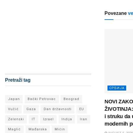
Povezane
ve
Pretraži tag
СРБИЈА
Japan
Bački Petrovac
Beograd
NOVI ZAKO
ŽIVOTINJA:
Vučić
Gaza
Dan državnosti
EU
i struku da
Zelenski
IT
Izrael
Indija
Iran
modernih p
Maglić
Mađarska
Mićin