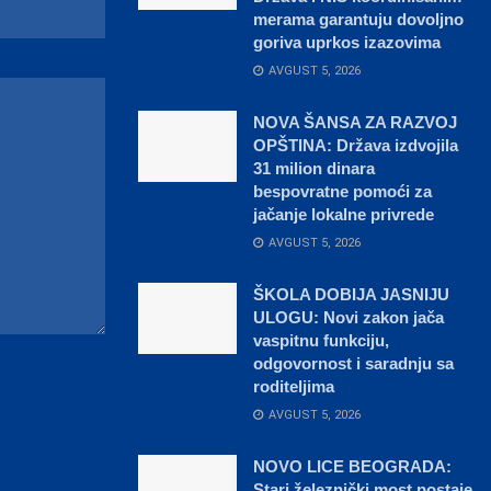
merama garantuju dovoljno
goriva uprkos izazovima
AVGUST 5, 2026
NOVA ŠANSA ZA RAZVOJ
OPŠTINA: Država izdvojila
31 milion dinara
bespovratne pomoći za
jačanje lokalne privrede
AVGUST 5, 2026
ŠKOLA DOBIJA JASNIJU
ULOGU: Novi zakon jača
vaspitnu funkciju,
odgovornost i saradnju sa
roditeljima
AVGUST 5, 2026
NOVO LICE BEOGRADA:
Stari železnički most postaje