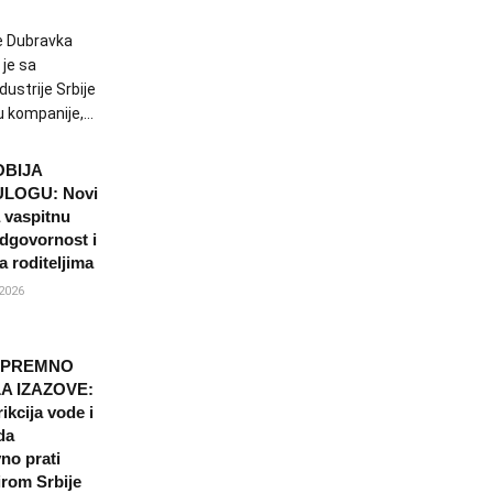
ke Dubravka
je sa
ustrije Srbije
 kompanije,...
OBIJA
ULOGU: Novi
 vaspitnu
odgovornost i
a roditeljima
2026
SPREMNO
A IZAZOVE:
ikcija vode i
da
no prati
irom Srbije