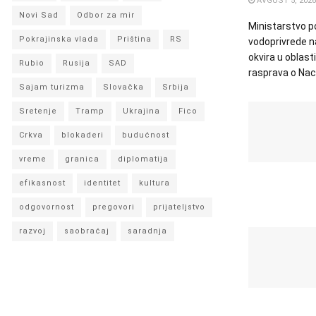
AVGUST 5, 2026
Novi Sad
Odbor za mir
Ministarstvo p
Pokrajinska vlada
Priština
RS
vodoprivrede 
okvira u oblasti
Rubio
Rusija
SAD
rasprava o Nacr
Sajam turizma
Slovačka
Srbija
Sretenje
Tramp
Ukrajina
Fico
Crkva
blokaderi
budućnost
vreme
granica
diplomatija
efikasnost
identitet
kultura
odgovornost
pregovori
prijateljstvo
razvoj
saobraćaj
saradnja