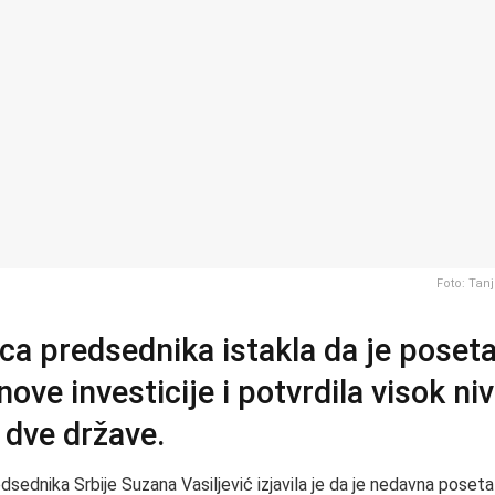
Foto: Ta
ca predsednika istakla da je poseta
nove investicije i potvrdila visok ni
dve države.
dsednika Srbije Suzana Vasiljević izjavila je da je nedavna poset