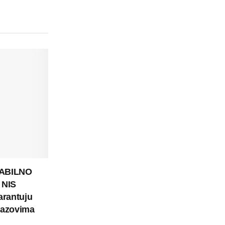
TABILNO
 NIS
arantuju
zazovima