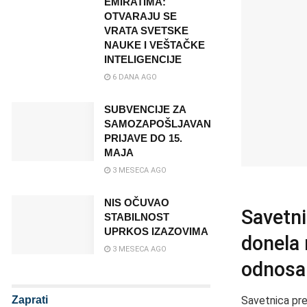
EMIRATIMA:
OTVARAJU SE
VRATA SVETSKE
NAUKE I VEŠTAČKE
INTELIGENCIJE
6 DANA AGO
SUBVENCIJE ZA
SAMOZAPOŠLJAVANJE:
PRIJAVE DO 15.
MAJA
3 MESECA AGO
NIS OČUVAO
Savetni
STABILNOST
UPRKOS IZAZOVIMA
donela 
3 MESECA AGO
odnosa 
Zaprati
Savetnica pre