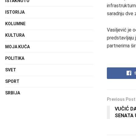
ISTAKNUTO
infrastrukturn
ISTORIJA
saradnju dve 
KOLUMNE
Vasiljević je 
KULTURA
predstavljaju
partnerima ši
MOJA KUĆA
POLITIKA
SVET
SPORT
SRBIJA
Previous Post
VUČIĆ D
SENATA 