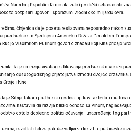
ića Narodnoj Republici Kini imala veliki politički i ekonomski zna
osete potpisani ugovori i sporazumi vredni oko milijardu evra.
rečima, činjenica da je poseta realizovana neposredno nakon su
sa predsednikom Sjedinjenih Američkih Država Donaldom Trampo
Rusije Vladimirom Putinom govori o značaju koji Kina pridaje Srbij
ocenila da je uručenje visokog odlikovanja predsedniku Vučiću pre
nisanje desetogodišnjeg prijateljstva između dvojice državnika, a
 Srbije i Kine.
a da je Srbija tokom prethodnih godina, uprkos različitim međuna
zazovima, nastavila da razvija bliske odnose sa Kinom, naglašavajuć
odstvo ostalo dosledno politici očuvanja i unapređenja tog part
ečima, rezultati takve politike vidljivi su kroz brojne kineske inve