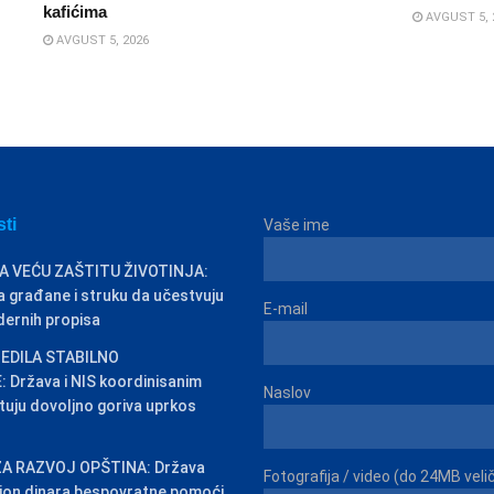
kafićima
AVGUST 5, 
AVGUST 5, 2026
sti
Vaše ime
A VEĆU ZAŠTITU ŽIVOTINJA:
 građane i struku da učestvuju
E-mail
dernih propisa
EDILA STABILNO
Država i NIS koordinisanim
Naslov
uju dovoljno goriva uprkos
A RAZVOJ OPŠTINA: Država
Fotografija / video (do 24MB veli
ilion dinara bespovratne pomoći