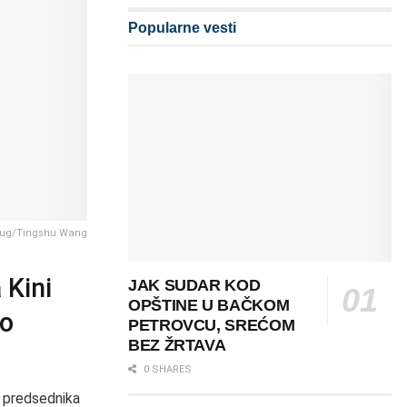
Popularne vesti
njug/Tingshu Wang
 Kini
JAK SUDAR KOD
OPŠTINE U BAČKOM
vo
PETROVCU, SREĆOM
BEZ ŽRTAVA
0 SHARES
a predsednika