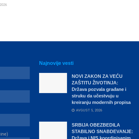
2026
Najnovije vesti
NOVI ZAKON ZA VEĆU
ZAŠTITU ŽIVOTINJA:
Država pozvala građane i
struku da učestvuju u
kreiranju modernih propisa
AVGUST 5, 2026
SRBIJA OBEZBEDILA
STABILNO SNABDEVANJE:
čine)
Država i NIS koordinisanim