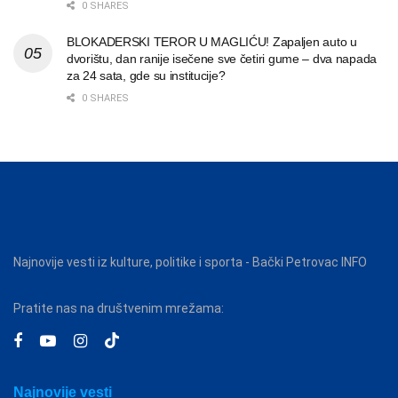
0 SHARES
BLOKADERSKI TEROR U MAGLIĆU! Zapaljen auto u
dvorištu, dan ranije isečene sve četiri gume – dva napada
za 24 sata, gde su institucije?
0 SHARES
Najnovije vesti iz kulture, politike i sporta - Bački Petrovac INFO
Pratite nas na društvenim mrežama:
Najnovije vesti