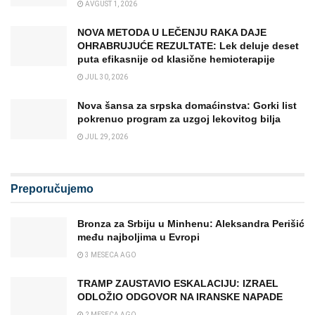
AVGUST 1, 2026
NOVA METODA U LEČENJU RAKA DAJE
OHRABRUJUĆE REZULTATE: Lek deluje deset
puta efikasnije od klasične hemioterapije
JUL 30, 2026
Nova šansa za srpska domaćinstva: Gorki list
pokrenuo program za uzgoj lekovitog bilja
JUL 29, 2026
Preporučujemo
Bronza za Srbiju u Minhenu: Aleksandra Perišić
među najboljima u Evropi
3 MESECA AGO
TRAMP ZAUSTAVIO ESKALACIJU: IZRAEL
ODLOŽIO ODGOVOR NA IRANSKE NAPADE
2 MESECA AGO