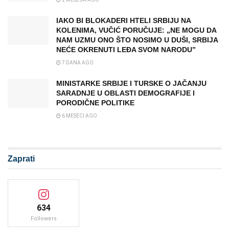
IAKO BI BLOKADERI HTELI SRBIJU NA
KOLENIMA, VUČIĆ PORUČUJE: „NE MOGU DA
NAM UZMU ONO ŠTO NOSIMO U DUŠI, SRBIJA
NEĆE OKRENUTI LEĐA SVOM NARODU”
7 DANA AGO
MINISTARKE SRBIJE I TURSKE O JAČANJU
SARADNJE U OBLASTI DEMOGRAFIJE I
PORODIČNE POLITIKE
6 MESECI AGO
Zaprati
634
Followers