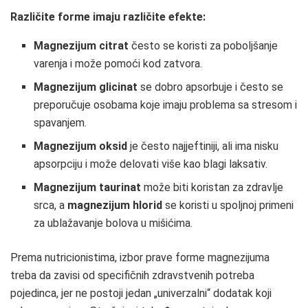
Različite forme imaju različite efekte:
Magnezijum citrat
često se koristi za poboljšanje
varenja i može pomoći kod zatvora.
Magnezijum glicinat
se dobro apsorbuje i često se
preporučuje osobama koje imaju problema sa stresom i
spavanjem.
Magnezijum oksid
je često najjeftiniji, ali ima nisku
apsorpciju i može delovati više kao blagi laksativ.
Magnezijum taurinat
može biti koristan za zdravlje
srca, a
magnezijum hlorid
se koristi u spoljnoj primeni
za ublažavanje bolova u mišićima.
Prema nutricionistima, izbor prave forme magnezijuma
treba da zavisi od specifičnih zdravstvenih potreba
pojedinca, jer ne postoji jedan „univerzalni“ dodatak koji