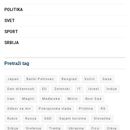
POLITIKA
SVET
SPORT
SRBIJA
Pretraži tag
Japan
Bački Petrovac
Beograd
Vučić
Gaza
Dan državnosti
EU
Zelenski
IT
Izrael
Indija
Iran
Maglić
Mađarska
Mićin
Novi Sad
Odbor za mir
Pokrajinska vlada
Priština
RS
Rubio
Rusija
SAD
Sajam turizma
Slovačka
Srbija
Sretenje
Tramp
Ukrajina
Fico
Crkva