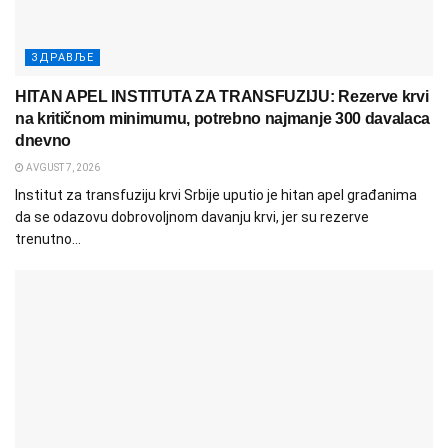
ЗДРАВЉЕ
HITAN APEL INSTITUTA ZA TRANSFUZIJU: Rezerve krvi
na kritičnom minimumu, potrebno najmanje 300 davalaca
dnevno
AVGUST 7, 2026
Institut za transfuziju krvi Srbije uputio je hitan apel građanima
da se odazovu dobrovoljnom davanju krvi, jer su rezerve
trenutno...