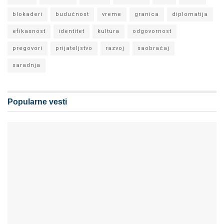
blokaderi
budućnost
vreme
granica
diplomatija
efikasnost
identitet
kultura
odgovornost
pregovori
prijateljstvo
razvoj
saobraćaj
saradnja
Popularne vesti