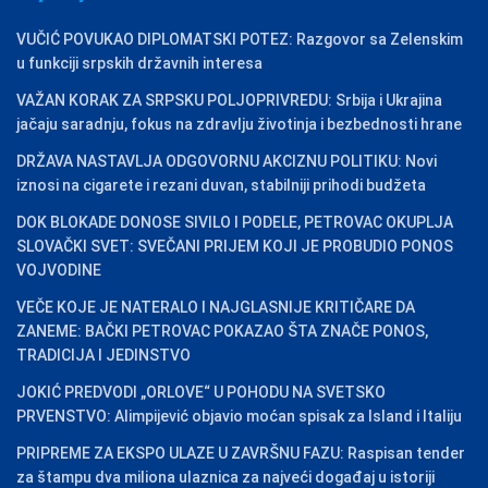
VUČIĆ POVUKAO DIPLOMATSKI POTEZ: Razgovor sa Zelenskim
u funkciji srpskih državnih interesa
VAŽAN KORAK ZA SRPSKU POLJOPRIVREDU: Srbija i Ukrajina
jačaju saradnju, fokus na zdravlju životinja i bezbednosti hrane
DRŽAVA NASTAVLJA ODGOVORNU AKCIZNU POLITIKU: Novi
iznosi na cigarete i rezani duvan, stabilniji prihodi budžeta
DOK BLOKADE DONOSE SIVILO I PODELE, PETROVAC OKUPLJA
SLOVAČKI SVET: SVEČANI PRIJEM KOJI JE PROBUDIO PONOS
VOJVODINE
VEČE KOJE JE NATERALO I NAJGLASNIJE KRITIČARE DA
ZANEME: BAČKI PETROVAC POKAZAO ŠTA ZNAČE PONOS,
TRADICIJA I JEDINSTVO
JOKIĆ PREDVODI „ORLOVE“ U POHODU NA SVETSKO
PRVENSTVO: Alimpijević objavio moćan spisak za Island i Italiju
PRIPREME ZA EKSPO ULAZE U ZAVRŠNU FAZU: Raspisan tender
za štampu dva miliona ulaznica za najveći događaj u istoriji