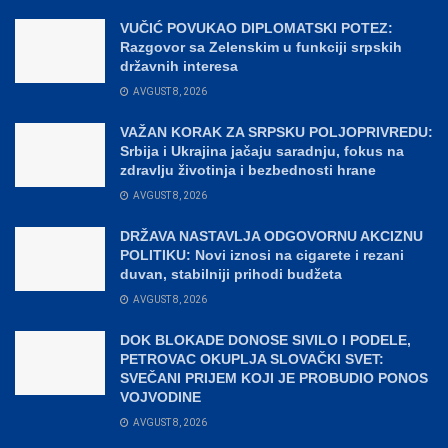
VUČIĆ POVUKAO DIPLOMATSKI POTEZ:
Razgovor sa Zelenskim u funkciji srpskih
državnih interesa
AVGUST 8, 2026
VAŽAN KORAK ZA SRPSKU POLJOPRIVREDU:
Srbija i Ukrajina jačaju saradnju, fokus na
zdravlju životinja i bezbednosti hrane
AVGUST 8, 2026
DRŽAVA NASTAVLJA ODGOVORNU AKCIZNU
POLITIKU: Novi iznosi na cigarete i rezani
duvan, stabilniji prihodi budžeta
AVGUST 8, 2026
DOK BLOKADE DONOSE SIVILO I PODELE,
PETROVAC OKUPLJA SLOVAČKI SVET:
SVEČANI PRIJEM KOJI JE PROBUDIO PONOS
VOJVODINE
AVGUST 8, 2026