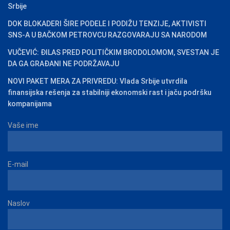
Srbije
DOK BLOKADERI ŠIRE PODELE I PODIŽU TENZIJE, AKTIVISTI
SNS-A U BAČKOM PETROVCU RAZGOVARAJU SA NARODOM
VUČEVIĆ: ĐILAS PRED POLITIČKIM BRODOLOMOM, SVESTAN JE
DA GA GRAĐANI NE PODRŽAVAJU
NOVI PAKET MERA ZA PRIVREDU: Vlada Srbije utvrdila
finansijska rešenja za stabilniji ekonomski rast i jaču podršku
kompanijama
Vaše ime
E-mail
Naslov