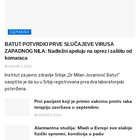
ЗДРАВЉЕ
BATUT POTVRDIO PRVE SLUČAJEVE VIRUSA
ZAPADNOG NILA: Nadležni apeluju na oprez i zaštitu od
komaraca
AVGUST 6, 2026
Institut za javno zdravlje Srbije „Dr Milan Jovanović Batut“
saopštio je da su u Srbiji registrovana prva dva laboratorijski
potvrđena...
Prvi pacijent koji je primio vakcinu protiv raka
terapiju završava u septembru
AVGUST 4, 2026
Alarmantna studija: Mladi u Evropi sve slabije
fizički spremni, kondicija u padu