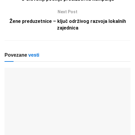
Next Post
Žene preduzetnice – ključ održivog razvoja lokalnih
zajednica
Povezane
vesti