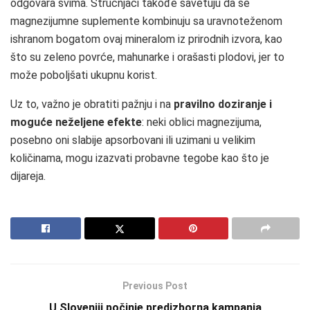
odgovara svima. Stručnjaci takođe savetuju da se
magnezijumne suplemente kombinuju sa uravnoteženom
ishranom bogatom ovaj mineralom iz prirodnih izvora, kao
što su zeleno povrće, mahunarke i orašasti plodovi, jer to
može poboljšati ukupnu korist.
Uz to, važno je obratiti pažnju i na
pravilno doziranje i
moguće neželjene efekte
: neki oblici magnezijuma,
posebno oni slabije apsorbovani ili uzimani u velikim
količinama, mogu izazvati probavne tegobe kao što je
dijareja.
Previous Post
U Sloveniji počinje predizborna kampanja