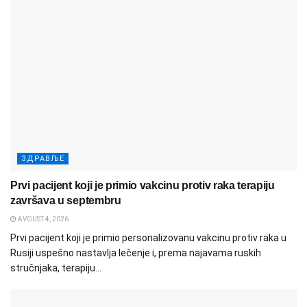
ЗДРАВЉЕ
Prvi pacijent koji je primio vakcinu protiv raka terapiju
završava u septembru
AVGUST 4, 2026
Prvi pacijent koji je primio personalizovanu vakcinu protiv raka u
Rusiji uspešno nastavlja lečenje i, prema najavama ruskih
stručnjaka, terapiju...