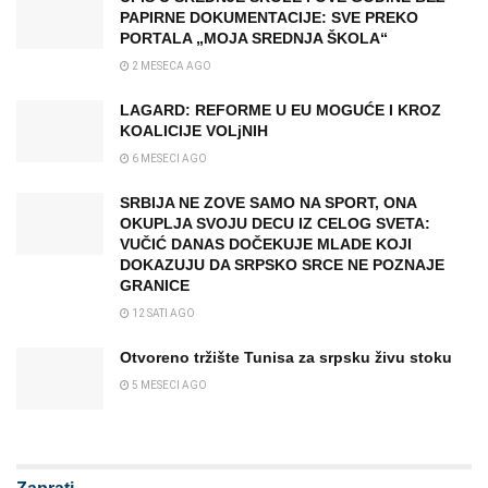
PAPIRNE DOKUMENTACIJE: SVE PREKO
PORTALA „MOJA SREDNJA ŠKOLA“
2 MESECA AGO
LAGARD: REFORME U EU MOGUĆE I KROZ
KOALICIJE VOLjNIH
6 MESECI AGO
SRBIJA NE ZOVE SAMO NA SPORT, ONA
OKUPLJA SVOJU DECU IZ CELOG SVETA:
VUČIĆ DANAS DOČEKUJE MLADE KOJI
DOKAZUJU DA SRPSKO SRCE NE POZNAJE
GRANICE
12 SATI AGO
Otvoreno tržište Tunisa za srpsku živu stoku
5 MESECI AGO