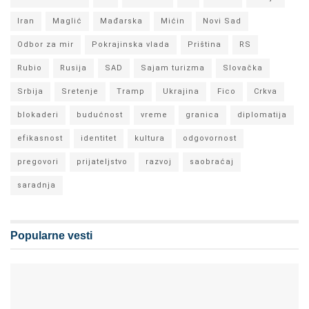
Iran
Maglić
Mađarska
Mićin
Novi Sad
Odbor za mir
Pokrajinska vlada
Priština
RS
Rubio
Rusija
SAD
Sajam turizma
Slovačka
Srbija
Sretenje
Tramp
Ukrajina
Fico
Crkva
blokaderi
budućnost
vreme
granica
diplomatija
efikasnost
identitet
kultura
odgovornost
pregovori
prijateljstvo
razvoj
saobraćaj
saradnja
Popularne vesti