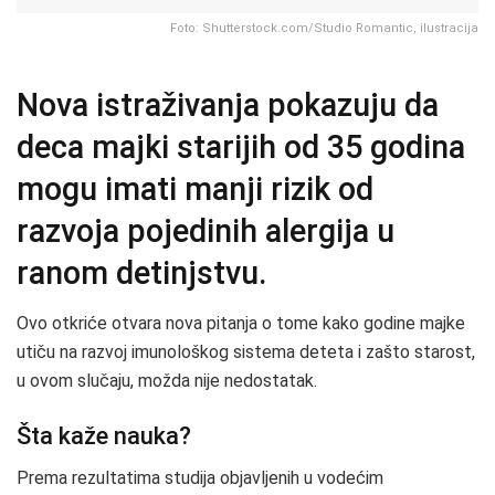
Foto: Shutterstock.com/Studio Romantic, ilustracija
Nova istraživanja pokazuju da
deca majki starijih od 35 godina
mogu imati manji rizik od
razvoja pojedinih alergija u
ranom detinjstvu.
Ovo otkriće otvara nova pitanja o tome kako godine majke
utiču na razvoj imunološkog sistema deteta i zašto starost,
u ovom slučaju, možda nije nedostatak.
Šta kaže nauka?
Prema rezultatima studija objavljenih u vodećim