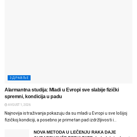
ЗДРАВЉЕ
Alarmantna studija: Mladi u Evropi sve slabije fizički
spremni, kondicija u padu
AVGUST 1, 2026
Najnovija istraživanja pokazuju da su mladi u Evropi u sve lošijoj
fizičkoj kondiciji, a posebno je primetan pad izdržljivosti i...
NOVA METODA U LEČENJU RAKA DAJE