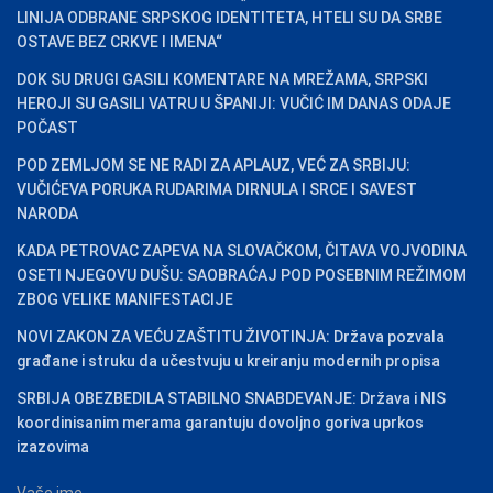
LINIJA ODBRANE SRPSKOG IDENTITETA, HTELI SU DA SRBE
OSTAVE BEZ CRKVE I IMENA“
DOK SU DRUGI GASILI KOMENTARE NA MREŽAMA, SRPSKI
HEROJI SU GASILI VATRU U ŠPANIJI: VUČIĆ IM DANAS ODAJE
POČAST
POD ZEMLJOM SE NE RADI ZA APLAUZ, VEĆ ZA SRBIJU:
VUČIĆEVA PORUKA RUDARIMA DIRNULA I SRCE I SAVEST
NARODA
KADA PETROVAC ZAPEVA NA SLOVAČKOM, ČITAVA VOJVODINA
OSETI NJEGOVU DUŠU: SAOBRAĆAJ POD POSEBNIM REŽIMOM
ZBOG VELIKE MANIFESTACIJE
NOVI ZAKON ZA VEĆU ZAŠTITU ŽIVOTINJA: Država pozvala
građane i struku da učestvuju u kreiranju modernih propisa
SRBIJA OBEZBEDILA STABILNO SNABDEVANJE: Država i NIS
koordinisanim merama garantuju dovoljno goriva uprkos
izazovima