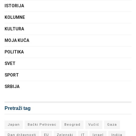
ISTORIJA
KOLUMNE
KULTURA
MOJA KUĆA
POLITIKA
SVET
SPORT
SRBIJA
Pretraži tag
Japan
Bački Petrovac
Beograd
Vučić
Gaza
Dan državnosti
EU
Zelenski
IT
Izrael
Indija