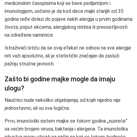
medicinskim časopisima koji se bave pedijatrijom i
imunologijom, uočeno je da kod dece majki starijih od 35
godina ređe dolazi do pojave nekih alergija u prvim godinama
života, poput ekcema, alergijskog rinitisa ili preosetljivosti
na određene namirnice.
Istraživači ističu da se ovaj efekat ne odnosi na sve alergije
niti važi apsolutno, ali je statistički značajan da zasluži
pažnju stručne javnosti.
Zašto bi godine majke mogle da imaju
ulogu?
Naučnici nude nekoliko objašnjenja, od kojih nijedno nije
jednostavno, ali su sva logična.
Prvo, imunološki sistem majke se tokom godina „susreće“
sa većim brojem virusa, bakterija i alergena. Ta imunološka
iskustva mogu uticati na način na koji se tokom trudnoće