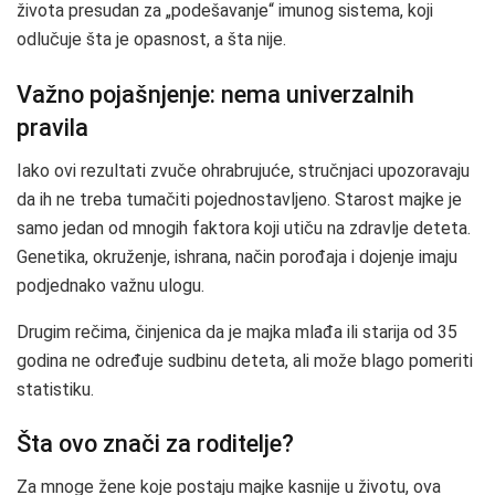
života presudan za „podešavanje“ imunog sistema, koji
odlučuje šta je opasnost, a šta nije.
Važno pojašnjenje: nema univerzalnih
pravila
Iako ovi rezultati zvuče ohrabrujuće, stručnjaci upozoravaju
da ih ne treba tumačiti pojednostavljeno. Starost majke je
samo jedan od mnogih faktora koji utiču na zdravlje deteta.
Genetika, okruženje, ishrana, način porođaja i dojenje imaju
podjednako važnu ulogu.
Drugim rečima, činjenica da je majka mlađa ili starija od 35
godina ne određuje sudbinu deteta, ali može blago pomeriti
statistiku.
Šta ovo znači za roditelje?
Za mnoge žene koje postaju majke kasnije u životu, ova