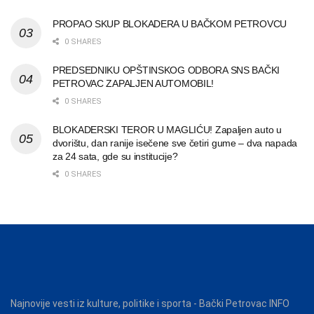
PROPAO SKUP BLOKADERA U BAČKOM PETROVCU
0 SHARES
PREDSEDNIKU OPŠTINSKOG ODBORA SNS BAČKI
PETROVAC ZAPALJEN AUTOMOBIL!
0 SHARES
BLOKADERSKI TEROR U MAGLIĆU! Zapaljen auto u
dvorištu, dan ranije isečene sve četiri gume – dva napada
za 24 sata, gde su institucije?
0 SHARES
Najnovije vesti iz kulture, politike i sporta - Bački Petrovac INFO