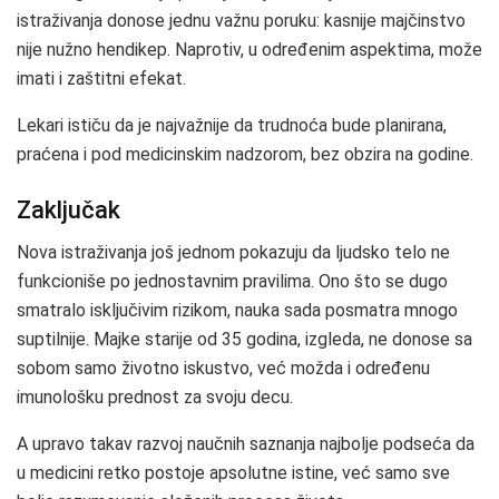
istraživanja donose jednu važnu poruku: kasnije majčinstvo
nije nužno hendikep. Naprotiv, u određenim aspektima, može
imati i zaštitni efekat.
Lekari ističu da je najvažnije da trudnoća bude planirana,
praćena i pod medicinskim nadzorom, bez obzira na godine.
Zaključak
Nova istraživanja još jednom pokazuju da ljudsko telo ne
funkcioniše po jednostavnim pravilima. Ono što se dugo
smatralo isključivim rizikom, nauka sada posmatra mnogo
suptilnije. Majke starije od 35 godina, izgleda, ne donose sa
sobom samo životno iskustvo, već možda i određenu
imunološku prednost za svoju decu.
A upravo takav razvoj naučnih saznanja najbolje podseća da
u medicini retko postoje apsolutne istine, već samo sve