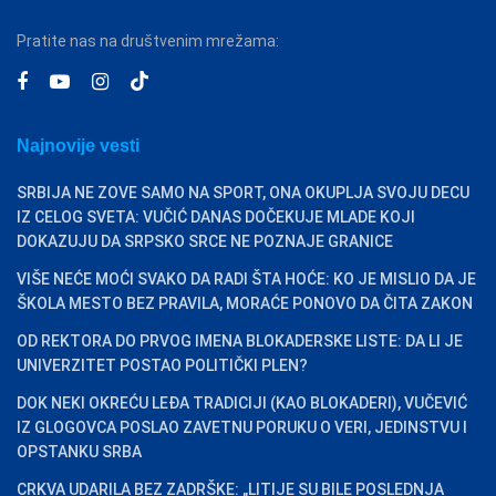
Pratite nas na društvenim mrežama:
Najnovije vesti
SRBIJA NE ZOVE SAMO NA SPORT, ONA OKUPLJA SVOJU DECU
IZ CELOG SVETA: VUČIĆ DANAS DOČEKUJE MLADE KOJI
DOKAZUJU DA SRPSKO SRCE NE POZNAJE GRANICE
VIŠE NEĆE MOĆI SVAKO DA RADI ŠTA HOĆE: KO JE MISLIO DA JE
ŠKOLA MESTO BEZ PRAVILA, MORAĆE PONOVO DA ČITA ZAKON
OD REKTORA DO PRVOG IMENA BLOKADERSKE LISTE: DA LI JE
UNIVERZITET POSTAO POLITIČKI PLEN?
DOK NEKI OKREĆU LEĐA TRADICIJI (KAO BLOKADERI), VUČEVIĆ
IZ GLOGOVCA POSLAO ZAVETNU PORUKU O VERI, JEDINSTVU I
OPSTANKU SRBA
CRKVA UDARILA BEZ ZADRŠKE: „LITIJE SU BILE POSLEDNJA