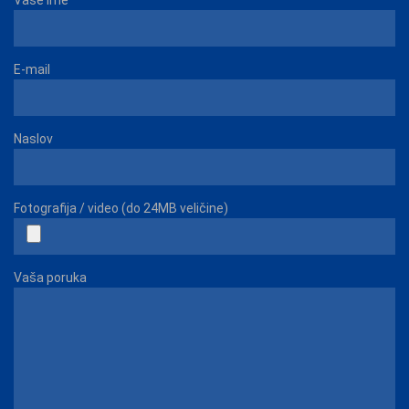
Vaše ime
E-mail
Naslov
Fotografija / video (do 24MB veličine)
Vaša poruka