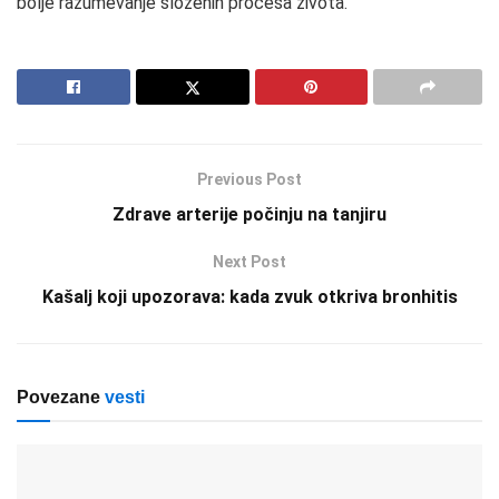
bolje razumevanje složenih procesa života.
Previous Post
Zdrave arterije počinju na tanjiru
Next Post
Kašalj koji upozorava: kada zvuk otkriva bronhitis
Povezane
vesti