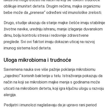
oblikuje imunitet deteta. Drugim rečima, majka organizmu
bebe može da „prenese“ određeni vid imunološke zrelosti.
Drugo, studije ukazuju da starije majke češće imaju stabilnije
životne navike, uredniju ishranu, manje izlaganje duvanskom
dimu, bolju kontrolu stresa i redovnije zdravstvene
preglede. Svi ovi faktori imaju dokazan uticaj na razvoj
imunog sistema kod deteta.
Uloga mikrobioma i trudnoće
Savremena nauka sve više pažnje poklanja mikrobiomu
„zajednici“ korisnih bakterija u telu. Istraživanja pokazuju da
način na koji se mikrobiom majke menja s godinama može
uticati na mikrobiom deteta, koji igra ključnu ulogu u razvoju
alergija.
Pedijatri i imunolozi naglašavaju da je upravo rani period