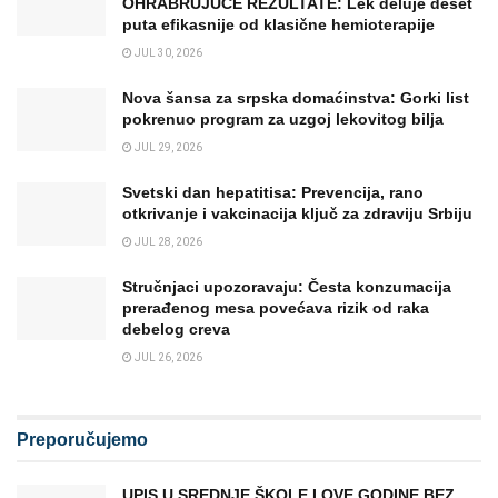
OHRABRUJUĆE REZULTATE: Lek deluje deset
puta efikasnije od klasične hemioterapije
JUL 30, 2026
Nova šansa za srpska domaćinstva: Gorki list
pokrenuo program za uzgoj lekovitog bilja
JUL 29, 2026
Svetski dan hepatitisa: Prevencija, rano
otkrivanje i vakcinacija ključ za zdraviju Srbiju
JUL 28, 2026
Stručnjaci upozoravaju: Česta konzumacija
prerađenog mesa povećava rizik od raka
debelog creva
JUL 26, 2026
Preporučujemo
UPIS U SREDNJE ŠKOLE I OVE GODINE BEZ