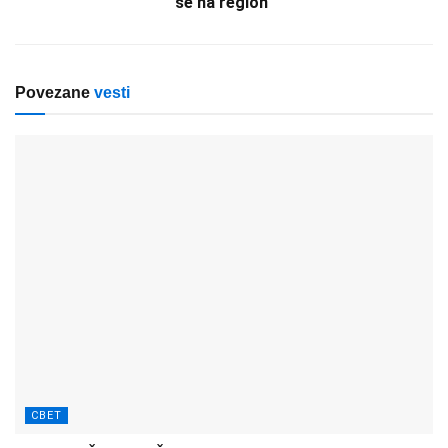
se na region“
Povezane
vesti
СВЕТ