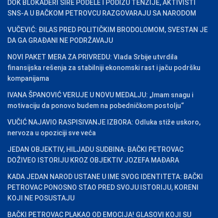
DOK BLOKADERI ŠIRE PODELE I PODIŽU TENZIJE, AKTIVISTI
SNS-A U BAČKOM PETROVCU RAZGOVARAJU SA NARODOM
VUČEVIĆ: ĐILAS PRED POLITIČKIM BRODOLOMOM, SVESTAN JE
DA GA GRAĐANI NE PODRŽAVAJU
NOVI PAKET MERA ZA PRIVREDU: Vlada Srbije utvrdila
finansijska rešenja za stabilniji ekonomski rast i jaču podršku
kompanijama
IVANA ŠPANOVIĆ VERUJE U NOVU MEDALJU: „Imam snagu i
motivaciju da ponovo budem na pobedničkom postolju“
VUČIĆ NAJAVIO RASPISIVANJE IZBORA: Odluka stiže uskoro,
nervoza u opoziciji sve veća
JEDAN OBJEKTIV, HILJADU SUDBINA: BAČKI PETROVAC
DOŽIVEO ISTORIJU KROZ OBJEKTIV JOZEFA MAĐARA
KADA JEDAN NAROD USTANE U IME SVOG IDENTITETA: BAČKI
PETROVAC PONOSNO STAO PRED SVOJU ISTORIJU, KORENI
KOJI NE POSUSTAJU
BAČKI PETROVAC PLAKAO OD EMOCIJA! GLASOVI KOJI SU