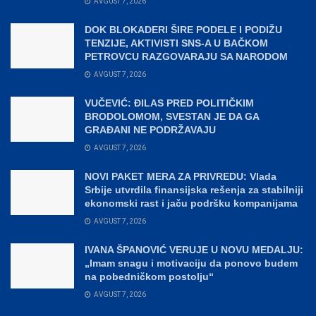
AVGUST 7, 2026
DOK BLOKADERI ŠIRE PODELE I PODIŽU
TENZIJE, AKTIVISTI SNS-A U BAČKOM
PETROVCU RAZGOVARAJU SA NARODOM
AVGUST 7, 2026
VUČEVIĆ: ĐILAS PRED POLITIČKIM
BRODOLOMOM, SVESTAN JE DA GA
GRAĐANI NE PODRŽAVAJU
AVGUST 7, 2026
NOVI PAKET MERA ZA PRIVREDU: Vlada
Srbije utvrdila finansijska rešenja za stabilniji
ekonomski rast i jaču podršku kompanijama
AVGUST 7, 2026
IVANA ŠPANOVIĆ VERUJE U NOVU MEDALJU:
„Imam snagu i motivaciju da ponovo budem
na pobedničkom postolju“
AVGUST 7, 2026