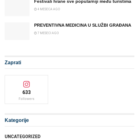
Festivali hrane sve popularniji među turistima
4 MESECA AGO
PREVENTIVNA MEDICINA U SLUŽBI GRAĐANA
7 MESECI AGO
Zaprati
633
Followers
Kategorije
UNCATEGORIZED