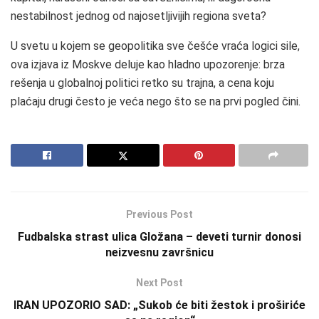
nestabilnost jednog od najosetljivijih regiona sveta?
U svetu u kojem se geopolitika sve češće vraća logici sile,
ova izjava iz Moskve deluje kao hladno upozorenje: brza
rešenja u globalnoj politici retko su trajna, a cena koju
plaćaju drugi često je veća nego što se na prvi pogled čini.
Previous Post
Fudbalska strast ulica Gložana – deveti turnir donosi
neizvesnu završnicu
Next Post
IRAN UPOZORIO SAD: „Sukob će biti žestok i proširiće