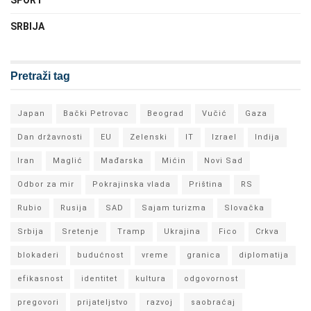
SPORT
SRBIJA
Pretraži tag
Japan
Bački Petrovac
Beograd
Vučić
Gaza
Dan državnosti
EU
Zelenski
IT
Izrael
Indija
Iran
Maglić
Mađarska
Mićin
Novi Sad
Odbor za mir
Pokrajinska vlada
Priština
RS
Rubio
Rusija
SAD
Sajam turizma
Slovačka
Srbija
Sretenje
Tramp
Ukrajina
Fico
Crkva
blokaderi
budućnost
vreme
granica
diplomatija
efikasnost
identitet
kultura
odgovornost
pregovori
prijateljstvo
razvoj
saobraćaj