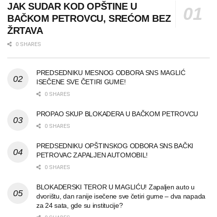
JAK SUDAR KOD OPŠTINE U
BAČKOM PETROVCU, SREĆOM BEZ
ŽRTAVA
0 SHARES
PREDSEDNIKU MESNOG ODBORA SNS MAGLIĆ
ISEČENE SVE ČETIRI GUME!
0 SHARES
PROPAO SKUP BLOKADERA U BAČKOM PETROVCU
0 SHARES
PREDSEDNIKU OPŠTINSKOG ODBORA SNS BAČKI
PETROVAC ZAPALJEN AUTOMOBIL!
0 SHARES
BLOKADERSKI TEROR U MAGLIĆU! Zapaljen auto u
dvorištu, dan ranije isečene sve četiri gume – dva napada
za 24 sata, gde su institucije?