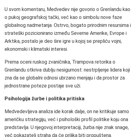
U svom komentaru, Medvedev nije govorio o Grenlandu kao
o pukoj geografskoj tački, već kao o simbolu nove faze
globalnog nadmetanja. Ostrvo, bogato prirodnim resursima i
strateški pozicionirano između Severne Amerike, Evrope i
Arktika, postalo je deo šire igre u kojoj se prepliću vojni,
ekonomski i klimatski interesi.
Prema oceni ruskog zvaničnika, Trampova retorika o
Grenlandu otkriva dublju nesigurnost: nestrpljenje lidera koji
zna da se globalni odnosi ubrzano menjaju i da prostor za
jednostrane poteze postaje sve uži.
Psihologija žurbe i politika pritiska
Medvedevljeva analiza ide korak dalje, on ne kritikuje samo
američku strategiju, već i psihološki profil politike koju ona
predstavlja. U njegovoj interpretaciji, žurba nije znak snage,
već pokazatelj straha da će prilika biti propuštena.