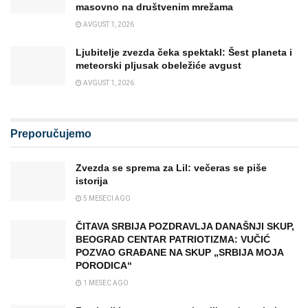
masovno na društvenim mrežama
AVGUST 1, 2026
Ljubitelje zvezda čeka spektakl: Šest planeta i
meteorski pljusak obeležiće avgust
AVGUST 1, 2026
Preporučujemo
Zvezda se sprema za Lil: večeras se piše
istorija
5 MESECI AGO
ČITAVA SRBIJA POZDRAVLJA DANAŠNJI SKUP,
BEOGRAD CENTAR PATRIOTIZMA: VUČIĆ
POZVAO GRAĐANE NA SKUP „SRBIJA MOJA
PORODICA“
1 MESEC AGO