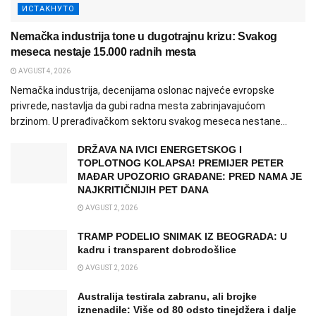
ИСТАКНУТО
Nemačka industrija tone u dugotrajnu krizu: Svakog
meseca nestaje 15.000 radnih mesta
AVGUST 4, 2026
Nemačka industrija, decenijama oslonac najveće evropske
privrede, nastavlja da gubi radna mesta zabrinjavajućom
brzinom. U prerađivačkom sektoru svakog meseca nestane...
DRŽAVA NA IVICI ENERGETSKOG I
TOPLOTNOG KOLAPSA! PREMIJER PETER
MAĐAR UPOZORIO GRAĐANE: PRED NAMA JE
NAJKRITIČNIJIH PET DANA
AVGUST 2, 2026
TRAMP PODELIO SNIMAK IZ BEOGRADA: U
kadru i transparent dobrodošlice
AVGUST 2, 2026
Australija testirala zabranu, ali brojke
iznenadile: Više od 80 odsto tinejdžera i dalje