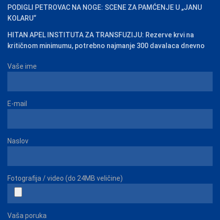
PODIGLI PETROVAC NA NOGE: SCENE ZA PAMĆENJE U „JANU
KOLARU“
HITAN APEL INSTITUTA ZA TRANSFUZIJU: Rezerve krvi na
kritičnom minimumu, potrebno najmanje 300 davalaca dnevno
Vaše ime
E-mail
Naslov
Fotografija / video (do 24MB veličine)
Vaša poruka