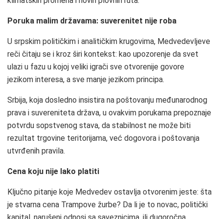
klimatskih promena i novih plovnih ruta.
Poruka malim državama: suverenitet nije roba
U srpskim političkim i analitičkim krugovima, Medvedevljeve
reči čitaju se i kroz širi kontekst: kao upozorenje da svet
ulazi u fazu u kojoj veliki igrači sve otvorenije govore
jezikom interesa, a sve manje jezikom principa.
Srbija, koja dosledno insistira na poštovanju međunarodnog
prava i suvereniteta država, u ovakvim porukama prepoznaje
potvrdu sopstvenog stava, da stabilnost ne može biti
rezultat trgovine teritorijama, već dogovora i poštovanja
utvrđenih pravila.
Cena koju nije lako platiti
Ključno pitanje koje Medvedev ostavlja otvorenim jeste: šta
je stvarna cena Trampove žurbe? Da li je to novac, politički
kapital, narušeni odnosi sa saveznicima, ili dugoročna