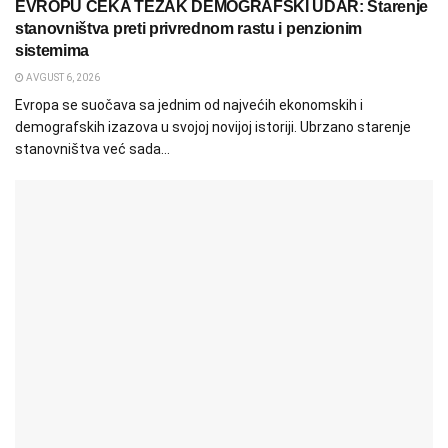
EVROPU ČEKA TEŽAK DEMOGRAFSKI UDAR: Starenje
stanovništva preti privrednom rastu i penzionim
sistemima
AVGUST 6, 2026
Evropa se suočava sa jednim od najvećih ekonomskih i
demografskih izazova u svojoj novijoj istoriji. Ubrzano starenje
stanovništva već sada...