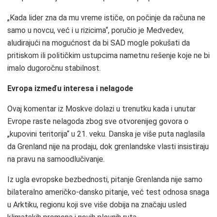
„Kada lider zna da mu vreme ističe, on počinje da računa ne
samo u novcu, već i u rizicima“, poručio je Medvedev,
aludirajući na mogućnost da bi SAD mogle pokušati da
pritiskom ili političkim ustupcima nametnu rešenje koje ne bi
imalo dugoročnu stabilnost.
Evropa između interesa i nelagode
Ovaj komentar iz Moskve dolazi u trenutku kada i unutar
Evrope raste nelagoda zbog sve otvorenijeg govora o
„kupovini teritorija“ u 21. veku. Danska je više puta naglasila
da Grenland nije na prodaju, dok grenlandske vlasti insistiraju
na pravu na samoodlučivanje.
Iz ugla evropske bezbednosti, pitanje Grenlanda nije samo
bilateralno američko-dansko pitanje, već test odnosa snaga
u Arktiku, regionu koji sve više dobija na značaju usled