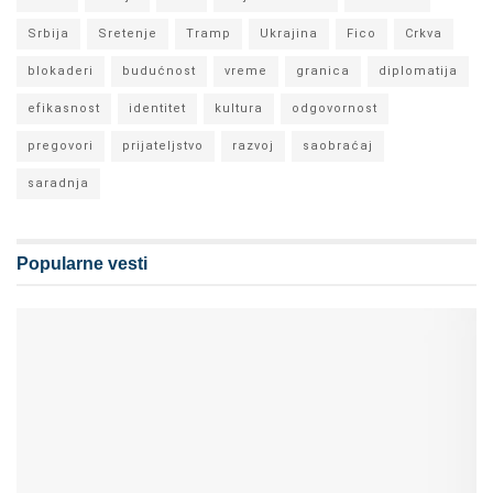
Srbija
Sretenje
Tramp
Ukrajina
Fico
Crkva
blokaderi
budućnost
vreme
granica
diplomatija
efikasnost
identitet
kultura
odgovornost
pregovori
prijateljstvo
razvoj
saobraćaj
saradnja
Popularne vesti