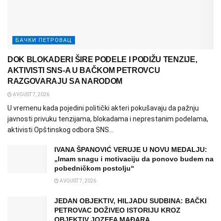
БАЧКИ ПЕТРОВАЦ
DOK BLOKADERI ŠIRE PODELE I PODIŽU TENZIJE,
AKTIVISTI SNS-A U BAČKOM PETROVCU
RAZGOVARAJU SA NARODOM
AVGUST 7, 2026
U vremenu kada pojedini politički akteri pokušavaju da pažnju
javnosti privuku tenzijama, blokadama i neprestanim podelama,
aktivisti Opštinskog odbora SNS...
IVANA ŠPANOVIĆ VERUJE U NOVU MEDALJU:
„Imam snagu i motivaciju da ponovo budem na
pobedničkom postolju“
AVGUST 7, 2026
JEDAN OBJEKTIV, HILJADU SUDBINA: BAČKI
PETROVAC DOŽIVEO ISTORIJU KROZ
OBJEKTIV JOZEFA MAĐARA