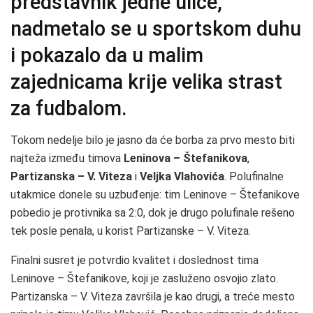
predstavnik jedne ulice,
nadmetalo se u sportskom duhu
i pokazalo da u malim
zajednicama krije velika strast
za fudbalom.
Tokom nedelje bilo je jasno da će borba za prvo mesto biti
najteža između timova
Leninova – Štefanikova
,
Partizanska – V. Viteza
i
Veljka Vlahovića
. Polufinalne
utakmice donele su uzbuđenje: tim Leninove – Štefanikove
pobedio je protivnika sa 2:0, dok je drugo polufinale rešeno
tek posle penala, u korist Partizanske – V. Viteza.
Finalni susret je potvrdio kvalitet i doslednost tima
Leninove – Štefanikove, koji je zasluženo osvojio zlato.
Partizanska – V. Viteza završila je kao drugi, a treće mesto