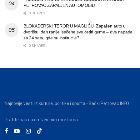
PETROVAC ZAPALJEN AUTOMOBIL!
0 SHARES
BLOKADERSKI TEROR U MAGLIĆU! Zapaljen auto u
dvorištu, dan ranije isečene sve četiri gume – dva napada
za 24 sata, gde su institucije?
0 SHARES
Najnovije vesti iz kulture, politike i sporta - Bački Petrovac INFO
Pratite nas na društvenim mrežama: