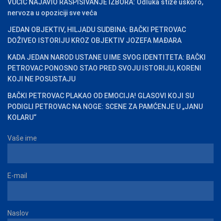
VUČIĆ NAJAVIO RASPISIVANJE IZBORA: Odluka stiže uskoro,
nervoza u opoziciji sve veća
JEDAN OBJEKTIV, HILJADU SUDBINA: BAČKI PETROVAC
DOŽIVEO ISTORIJU KROZ OBJEKTIV JOZEFA MAĐARA
KADA JEDAN NAROD USTANE U IME SVOG IDENTITETA: BAČKI
PETROVAC PONOSNO STAO PRED SVOJU ISTORIJU, KORENI
KOJI NE POSUSTAJU
BAČKI PETROVAC PLAKAO OD EMOCIJA! GLASOVI KOJI SU
PODIGLI PETROVAC NA NOGE: SCENE ZA PAMĆENJE U „JANU
KOLARU“
Vaše ime
E-mail
Naslov