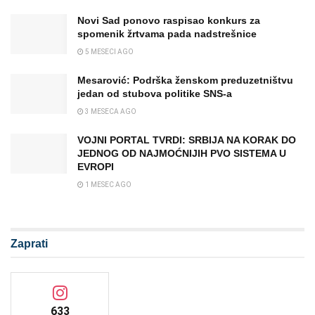
Novi Sad ponovo raspisao konkurs za
spomenik žrtvama pada nadstrešnice
5 MESECI AGO
Mesarović: Podrška ženskom preduzetništvu
jedan od stubova politike SNS-a
3 MESECA AGO
VOJNI PORTAL TVRDI: SRBIJA NA KORAK DO
JEDNOG OD NAJMOĆNIJIH PVO SISTEMA U
EVROPI
1 MESEC AGO
Zaprati
633