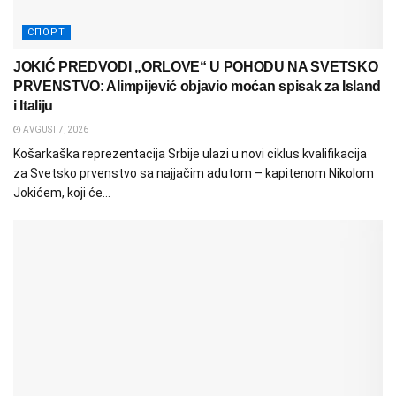
СПОРТ
JOKIĆ PREDVODI „ORLOVE“ U POHODU NA SVETSKO
PRVENSTVO: Alimpijević objavio moćan spisak za Island
i Italiju
AVGUST 7, 2026
Košarkaška reprezentacija Srbije ulazi u novi ciklus kvalifikacija
za Svetsko prvenstvo sa najjačim adutom – kapitenom Nikolom
Jokićem, koji će...