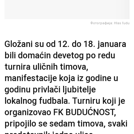
Фотографија: Hlas ľudu
Gložani su od 12. do 18. januara
bili domaćin devetog po redu
turnira uličnih timova,
manifestacije koja iz godine u
godinu privlači ljubitelje
lokalnog fudbala. Turniru koji je
organizovao FK BUDUĆNOST,
pripojilo se sedam timova, svaki