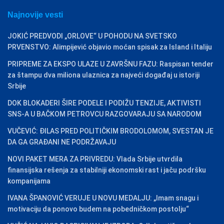
Najnovije vesti
JOKIĆ PREDVODI „ORLOVE“ U POHODU NA SVETSKO
PRVENSTVO: Alimpijević objavio moćan spisak za Island i Italiju
PRIPREME ZA EKSPO ULAZE U ZAVRŠNU FAZU: Raspisan tender
za štampu dva miliona ulaznica za najveći događaj u istoriji
Srbije
DOK BLOKADERI ŠIRE PODELE I PODIŽU TENZIJE, AKTIVISTI
SNS-A U BAČKOM PETROVCU RAZGOVARAJU SA NARODOM
VUČEVIĆ: ĐILAS PRED POLITIČKIM BRODOLOMOM, SVESTAN JE
DA GA GRAĐANI NE PODRŽAVAJU
NOVI PAKET MERA ZA PRIVREDU: Vlada Srbije utvrdila
finansijska rešenja za stabilniji ekonomski rast i jaču podršku
kompanijama
IVANA ŠPANOVIĆ VERUJE U NOVU MEDALJU: „Imam snagu i
motivaciju da ponovo budem na pobedničkom postolju“