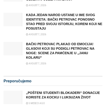
AVGUST 7, 2026
KADA JEDAN NAROD USTANE U IME SVOG
IDENTITETA: BAČKI PETROVAC PONOSNO
STAO PRED SVOJU ISTORIJU, KORENI KOJI NE
POSUSTAJU
AVGUST 7, 2026
BAČKI PETROVAC PLAKAO OD EMOCIJA!
GLASOVI KOJI SU PODIGLI PETROVAC NA
NOGE: SCENE ZA PAMĆENJE U „JANU
KOLARU“
AVGUST 7, 2026
Preporučujemo
„POŠTENI STUDENTI BLOKADERI“ DONACIJE
KORISTE ZA KOCKU I LUKSUZAN ŽIVOT
5 MESECI AGO