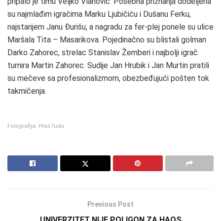
pripalo je timu Veljko Vlahović. Posebna priznanja dodeljena
su najmlađim igračima Marku Ljubičiću i Dušanu Ferku,
najstarijem Janu Đurišu, a nagradu za fer-plej ponele su ulice
Maršala Tita – Masarikova. Pojedinačno su blistali golman
Darko Zahorec, strelac Stanislav Žemberi i najbolji igrač
turnira Martin Zahorec. Sudije Jan Hrubik i Jan Murtin pratili
su mečeve sa profesionalizmom, obezbeđujući pošten tok
takmičenja.
Fotografija: Hlas ľudu
Previous Post
UNIVERZITET NIJE POLIGON ZA HAOS