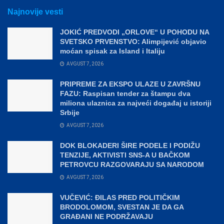
Najnovije vesti
JOKIĆ PREDVODI „ORLOVE“ U POHODU NA
SVETSKO PRVENSTVO: Alimpijević objavio
moćan spisak za Island i Italiju
AVGUST 7, 2026
PRIPREME ZA EKSPO ULAZE U ZAVRŠNU
FAZU: Raspisan tender za štampu dva
miliona ulaznica za najveći događaj u istoriji
Srbije
AVGUST 7, 2026
DOK BLOKADERI ŠIRE PODELE I PODIŽU
TENZIJE, AKTIVISTI SNS-A U BAČKOM
PETROVCU RAZGOVARAJU SA NARODOM
AVGUST 7, 2026
VUČEVIĆ: ĐILAS PRED POLITIČKIM
BRODOLOMOM, SVESTAN JE DA GA
GRAĐANI NE PODRŽAVAJU