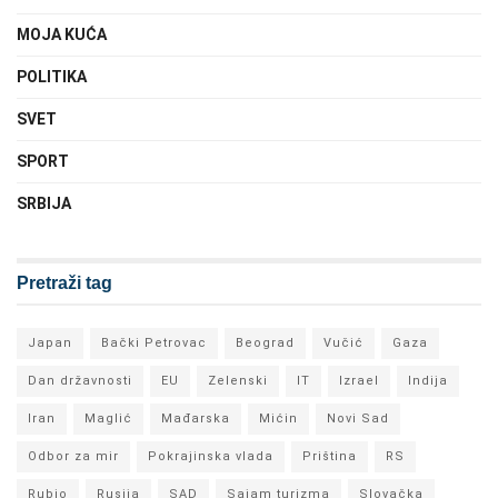
MOJA KUĆA
POLITIKA
SVET
SPORT
SRBIJA
Pretraži tag
Japan
Bački Petrovac
Beograd
Vučić
Gaza
Dan državnosti
EU
Zelenski
IT
Izrael
Indija
Iran
Maglić
Mađarska
Mićin
Novi Sad
Odbor za mir
Pokrajinska vlada
Priština
RS
Rubio
Rusija
SAD
Sajam turizma
Slovačka