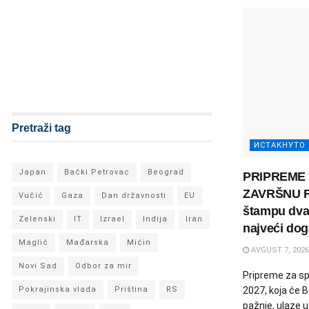
Pretraži tag
ИСТАКНУТО
Japan
Bački Petrovac
Beograd
PRIPREME 
ZAVRŠNU FA
Vučić
Gaza
Dan državnosti
EU
štampu dva 
Zelenski
IT
Izrael
Indija
Iran
najveći doga
Maglić
Mađarska
Mićin
AVGUST 7, 2026
Novi Sad
Odbor za mir
Pripreme za sp
Pokrajinska vlada
Priština
RS
2027, koja će 
pažnje, ulaze 