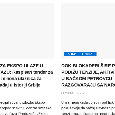
БАЧКИ ПЕТРОВАЦ
ZA EKSPO ULAZE U
DOK BLOKADERI ŠIRE P
ZU: Raspisan tender za
PODIŽU TENZIJE, AKTIVI
miliona ulaznica za
U BAČKOM PETROVCU
đaj u istoriji Srbije
RAZGOVARAJU SA NA
AVGUST 7, 2026
ecijalizovanu izložbu Ekspo
U vremenu kada pojedini politički
Beograd staviti u centar svetske
pokušavaju da pažnju javnosti pr
u novu fazu. Preduzeće „Ekspo
tenzijama, blokadama i neprest