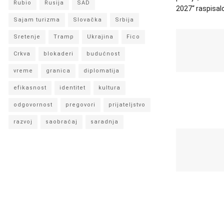
Rubio
Rusija
SAD
2027“ raspisalo 
Sajam turizma
Slovačka
Srbija
Sretenje
Tramp
Ukrajina
Fico
Crkva
blokaderi
budućnost
vreme
granica
diplomatija
efikasnost
identitet
kultura
odgovornost
pregovori
prijateljstvo
razvoj
saobraćaj
saradnja