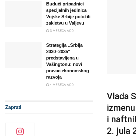
Budući pripadnici
specijalnih jedinica
Vojske Srbije položili
zakletvu u Valjevu
3 MESECA AGO
Strategija „Srbija
2030–2035“
predstavljena u
Vašingtonu: novi
pravac ekonomskog
razvoja
4 MESECA AGO
Vlada S
izmenu 
Zaprati
i naftn
2. jula