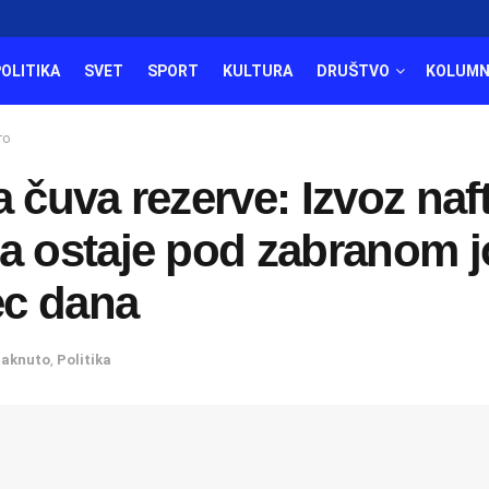
POLITIKA
SVET
SPORT
KULTURA
DRUŠTVO
KOLUMN
то
a čuva rezerve: Izvoz naft
va ostaje pod zabranom j
c dana
taknuto
,
Politika