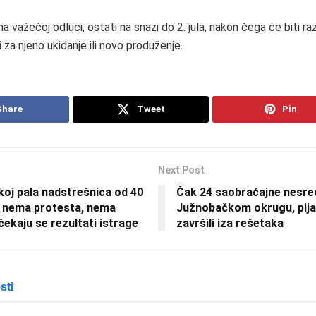
 važećoj odluci, ostati na snazi do 2. jula, nakon čega će biti ra
 za njeno ukidanje ili novo produženje.
Share
Tweet
Pin
Next Post
oj pala nadstrešnica od 40
Čak 24 saobraćajne nesre
 nema protesta, nema
Južnobačkom okrugu, pija
čekaju se rezultati istrage
završili iza rešetaka
sti