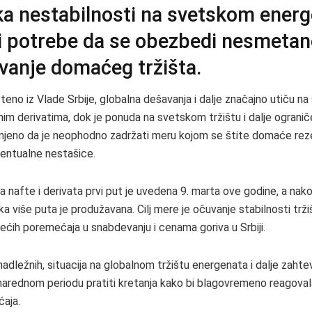
ka nestabilnosti na svetskom ener
 i potrebe da se obezbedi nesmeta
vanje domaćeg tržišta.
teno iz Vlade Srbije, globalna dešavanja i dalje značajno utiču n
nim derivatima, dok je ponuda na svetskom tržištu i dalje ograni
njeno da je neophodno zadržati meru kojom se štite domaće reze
entualne nestašice.
a nafte i derivata prvi put je uvedena 9. marta ove godine, a nak
a više puta je produžavana. Cilj mere je očuvanje stabilnosti tržiš
ećih poremećaja u snabdevanju i cenama goriva u Srbiji.
adležnih, situacija na globalnom tržištu energenata i dalje zahte
 narednom periodu pratiti kretanja kako bi blagovremeno reagoval
aja.