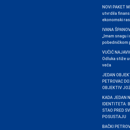
NOVI PAKET ME
utvrdila finansi
ekonomski ras
IVANA ŠPANOV
„Imam snagu i
pobedničkom p
VUČIĆ NAJAVI
Odluka stiže u
veća
JEDAN OBJEKT
PETROVAC DO
OBJEKTIV JO
KADA JEDAN N
IDENTITETA:
STAO PRED SV
POSUSTAJU
BAČKI PETROV