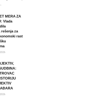
.
ET MERA ZA
: Vlada
dila
a rešenja za
 ekonomski rast
ršku
ama
2026
JEKTIV,
SUDBINA:
ETROVAC
ISTORIJU
JEKTIV
MAĐARA
2026