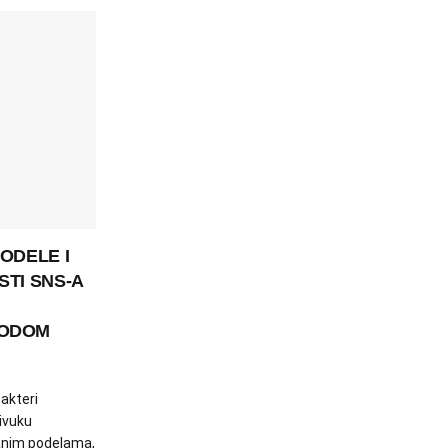
ODELE I
STI SNS-A
RODOM
 akteri
ivuku
anim podelama,