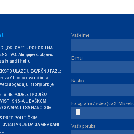
sti
Vaše ime
DI „ORLOVE“ U POHODU NA
STVO: Alimpijević objavio
E-mail
 Island i Italiju
EKSPO ULAZE U ZAVRŠNU FAZU:
er za štampu dva miliona
Naslov
veći događaj u istoriji Srbije
I ŠIRE PODELE I PODIŽU
IVISTI SNS-A U BAČKOM
Fotografija / video (do 24MB veli
ZGOVARAJU SA NARODOM
AS PRED POLITIČKIM
 SVESTAN JE DA GA GRAĐANI
Vaša poruka
JU