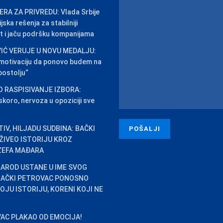
RA ZA PRIVREDU: Vlada Srbije
jska rešenja za stabilniji
t i jaču podršku kompanijama
IĆ VERUJE U NOVU MEDALJU:
 motivaciju da ponovo budem na
ostolju“
O RASPISIVANJE IZBORA:
skoro, nervoza u opoziciji sve
IV, HILJADU SUDBINA: BAČKI
ŽIVEO ISTORIJU KROZ
ZEFA MAĐARA
AROD USTANE U IME SVOG
 BAČKI PETROVAC PONOSNO
OJU ISTORIJU, KORENI KOJI NE
AC PLAKAO OD EMOCIJA!