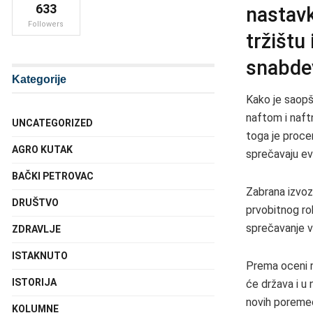
633
nastav
Followers
tržištu
snabde
Kategorije
Kako je saopš
naftom i naft
UNCATEGORIZED
toga je proce
AGRO KUTAK
sprečavaju ev
BAČKI PETROVAC
Zabrana izvoz
DRUŠTVO
prvobitnog rok
sprečavanje v
ZDRAVLJE
ISTAKNUTO
Prema oceni n
ISTORIJA
će država i u
novih poremeć
KOLUMNE