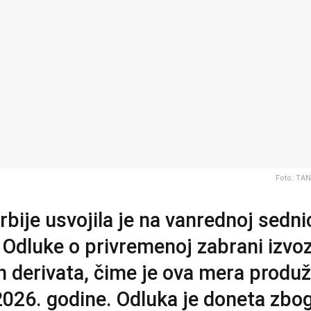
Foto: TA
rbije usvojila je na vanrednoj sedni
Odluke o privremenoj zabrani izvo
ih derivata, čime je ova mera produ
 2026. godine. Odluka je doneta zbo