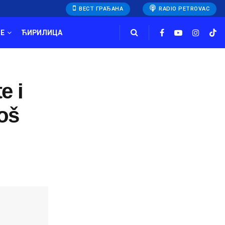
ВЕСТ ГРАЂАНА
RADIO PETROVAC
E
ЋИРИЛИЦА
e i
oš