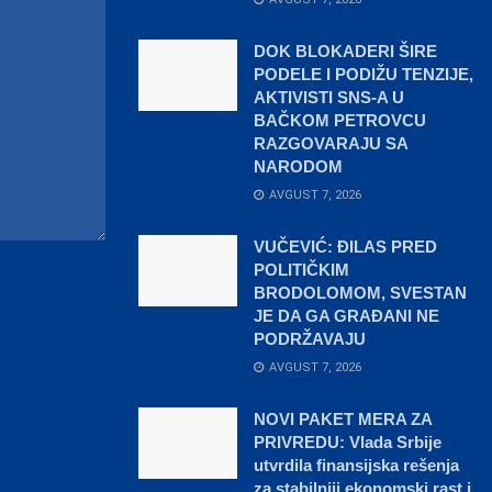
DOK BLOKADERI ŠIRE
PODELE I PODIŽU TENZIJE,
AKTIVISTI SNS-A U
BAČKOM PETROVCU
RAZGOVARAJU SA
NARODOM
AVGUST 7, 2026
VUČEVIĆ: ĐILAS PRED
POLITIČKIM
BRODOLOMOM, SVESTAN
JE DA GA GRAĐANI NE
PODRŽAVAJU
AVGUST 7, 2026
NOVI PAKET MERA ZA
PRIVREDU: Vlada Srbije
utvrdila finansijska rešenja
za stabilniji ekonomski rast i