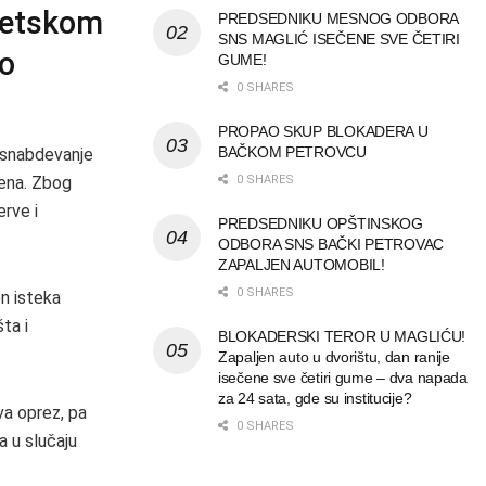
getskom
PREDSEDNIKU MESNOG ODBORA
SNS MAGLIĆ ISEČENE SVE ČETIRI
no
GUME!
0 SHARES
PROPAO SKUP BLOKADERA U
BAČKOM PETROVCU
a snabdevanje
čena. Zbog
0 SHARES
rve i
PREDSEDNIKU OPŠTINSKOG
ODBORA SNS BAČKI PETROVAC
ZAPALJEN AUTOMOBIL!
0 SHARES
on isteka
ta i
BLOKADERSKI TEROR U MAGLIĆU!
Zapaljen auto u dvorištu, dan ranije
isečene sve četiri gume – dva napada
za 24 sata, gde su institucije?
va oprez, pa
0 SHARES
a u slučaju