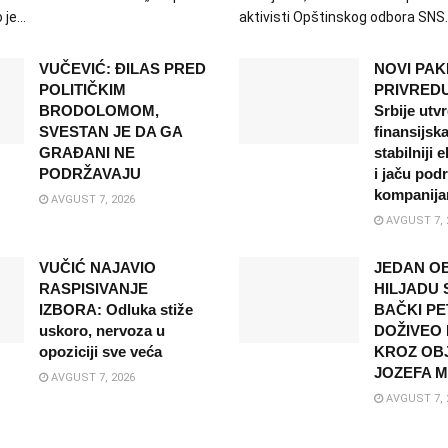
je...
aktivisti Opštinskog odbora SNS..
VUČEVIĆ: ĐILAS PRED
NOVI PAK
POLITIČKIM
PRIVREDU
BRODOLOMOM,
Srbije utvr
SVESTAN JE DA GA
finansijsk
GRAĐANI NE
stabilniji
PODRŽAVAJU
i jaču pod
kompanij
AVGUST 7, 2026
AVGUST 7, 
VUČIĆ NAJAVIO
JEDAN OB
RASPISIVANJE
HILJADU 
IZBORA: Odluka stiže
BAČKI P
uskoro, nervoza u
DOŽIVEO 
opoziciji sve veća
KROZ OB
JOZEFA 
AVGUST 7, 2026
AVGUST 7, 