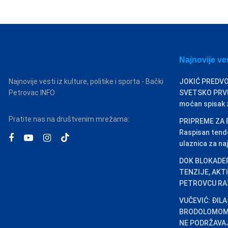
Najnovije ve
Najnovije vesti iz kulture, politike i sporta - Bački
JOKIĆ PREDVO
Petrovac INFO
SVETSKO PRVEN
moćan spisak za
Pratite nas na društvenim mrežama:
PRIPREME ZA 
Raspisan tend
ulaznica za naj
DOK BLOKADER
TENZIJE, AKT
PETROVCU RA
VUČEVIĆ: ĐIL
BRODOLOMOM,
NE PODRŽAVA