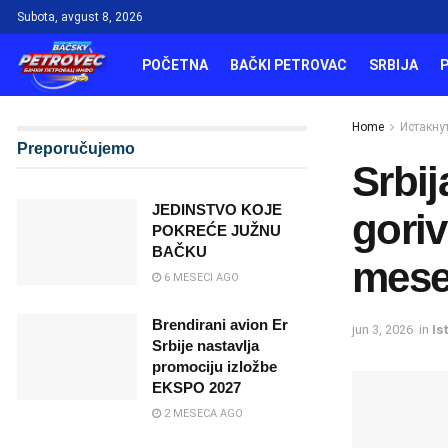
Subota, avgust 8, 2026
POČETNA
BAČKI PETROVAC
SRBIJA
Home
Истакну
Preporučujemo
Srbij
JEDINSTVO KOJE
gori
POKREĆE JUŽNU
BAČKU
mese
6 MESECI AGO
Brendirani avion Er
jun 3, 2026
in
Is
Srbije nastavlja
promociju izložbe
EKSPO 2027
2 MESECA AGO