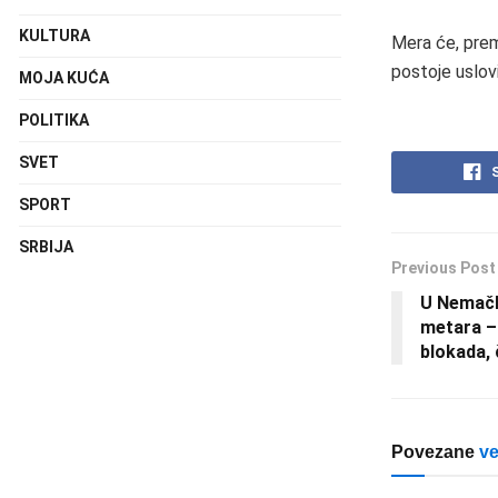
KULTURA
Mera će, prema
postoje uslovi
MOJA KUĆA
POLITIKA
SVET
SPORT
SRBIJA
Previous Post
U Nemačk
metara –
blokada, 
Povezane
ve