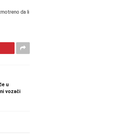
zmotreno da li
će u
ni vozači