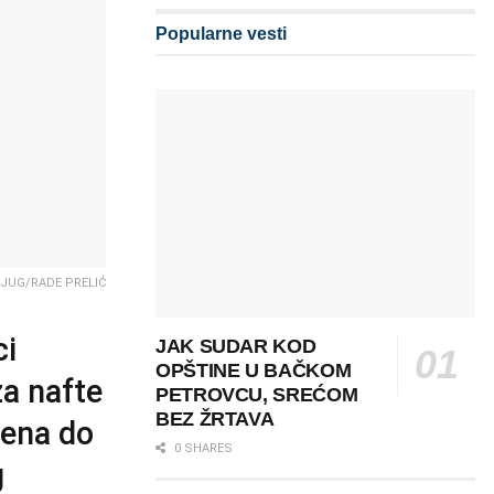
Popularne vesti
NJUG/RADE PRELIĆ
ci
JAK SUDAR KOD
OPŠTINE U BAČKOM
za nafte
PETROVCU, SREĆOM
BEZ ŽRTAVA
žena do
0 SHARES
g