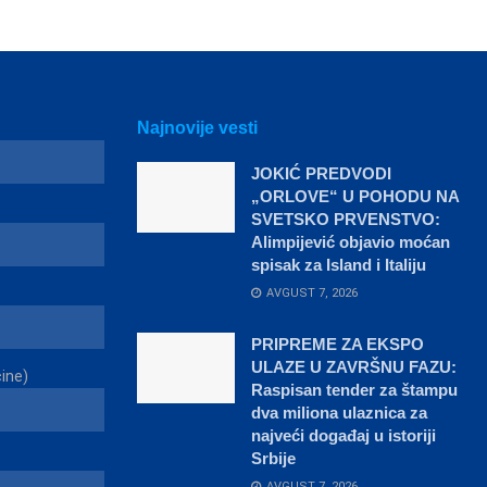
Najnovije vesti
JOKIĆ PREDVODI
„ORLOVE“ U POHODU NA
SVETSKO PRVENSTVO:
Alimpijević objavio moćan
spisak za Island i Italiju
AVGUST 7, 2026
PRIPREME ZA EKSPO
ULAZE U ZAVRŠNU FAZU:
čine)
Raspisan tender za štampu
dva miliona ulaznica za
najveći događaj u istoriji
Srbije
AVGUST 7, 2026