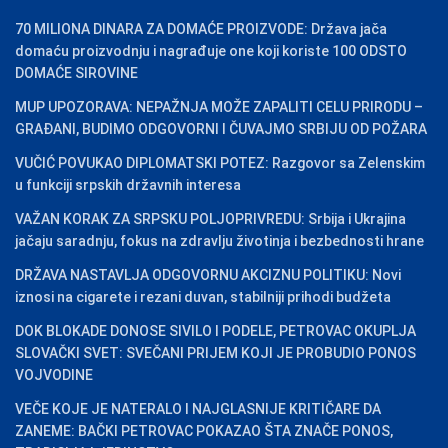
70 MILIONA DINARA ZA DOMAĆE PROIZVODE: Država jača
domaću proizvodnju i nagrađuje one koji koriste 100 ODSTO
DOMAĆE SIROVINE
MUP UPOZORAVA: NEPAŽNJA MOŽE ZAPALITI CELU PRIRODU –
GRAĐANI, BUDIMO ODGOVORNI I ČUVAJMO SRBIJU OD POŽARA
VUČIĆ POVUKAO DIPLOMATSKI POTEZ: Razgovor sa Zelenskim
u funkciji srpskih državnih interesa
VAŽAN KORAK ZA SRPSKU POLJOPRIVREDU: Srbija i Ukrajina
jačaju saradnju, fokus na zdravlju životinja i bezbednosti hrane
DRŽAVA NASTAVLJA ODGOVORNU AKCIZNU POLITIKU: Novi
iznosi na cigarete i rezani duvan, stabilniji prihodi budžeta
DOK BLOKADE DONOSE SIVILO I PODELE, PETROVAC OKUPLJA
SLOVAČKI SVET: SVEČANI PRIJEM KOJI JE PROBUDIO PONOS
VOJVODINE
VEČE KOJE JE NATERALO I NAJGLASNIJE KRITIČARE DA
ZANEME: BAČKI PETROVAC POKAZAO ŠTA ZNAČE PONOS,