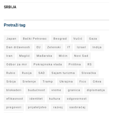
SRBIJA
Pretraži tag
Japan
Bački Petrovac
Beograd
Vučić
Gaza
Dan državnosti
EU
Zelenski
IT
Izrael
Indija
Iran
Maglić
Mađarska
Mićin
Novi Sad
Odbor za mir
Pokrajinska vlada
Priština
RS
Rubio
Rusija
SAD
Sajam turizma
Slovačka
Srbija
Sretenje
Tramp
Ukrajina
Fico
Crkva
blokaderi
budućnost
vreme
granica
diplomatija
efikasnost
identitet
kultura
odgovornost
pregovori
prijateljstvo
razvoj
saobraćaj