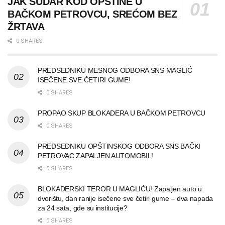
JAK SUDAR KOD OPŠTINE U
BAČKOM PETROVCU, SREĆOM BEZ
ŽRTAVA
0 SHARES
PREDSEDNIKU MESNOG ODBORA SNS MAGLIĆ
ISEČENE SVE ČETIRI GUME!
0 SHARES
PROPAO SKUP BLOKADERA U BAČKOM PETROVCU
0 SHARES
PREDSEDNIKU OPŠTINSKOG ODBORA SNS BAČKI
PETROVAC ZAPALJEN AUTOMOBIL!
0 SHARES
BLOKADERSKI TEROR U MAGLIĆU! Zapaljen auto u
dvorištu, dan ranije isečene sve četiri gume – dva napada
za 24 sata, gde su institucije?
0 SHARES