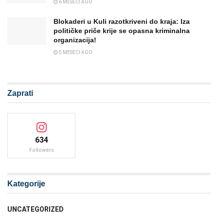
6 MESECI AGO
Blokaderi u Kuli razotkriveni do kraja: Iza
političke priče krije se opasna kriminalna
organizacija!
5 MESECI AGO
Zaprati
634
Followers
Kategorije
UNCATEGORIZED