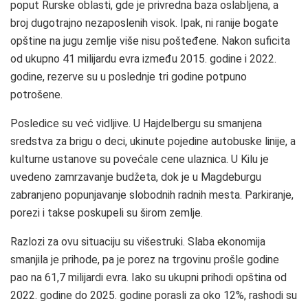
poput Rurske oblasti, gde je privredna baza oslabljena, a
broj dugotrajno nezaposlenih visok. Ipak, ni ranije bogate
opštine na jugu zemlje više nisu pošteđene. Nakon suficita
od ukupno 41 milijardu evra između 2015. godine i 2022.
godine, rezerve su u poslednje tri godine potpuno
potrošene.
Posledice su već vidljive. U Hajdelbergu su smanjena
sredstva za brigu o deci, ukinute pojedine autobuske linije, a
kulturne ustanove su povećale cene ulaznica. U Kilu je
uvedeno zamrzavanje budžeta, dok je u Magdeburgu
zabranjeno popunjavanje slobodnih radnih mesta. Parkiranje,
porezi i takse poskupeli su širom zemlje.
Razlozi za ovu situaciju su višestruki. Slaba ekonomija
smanjila je prihode, pa je porez na trgovinu prošle godine
pao na 61,7 milijardi evra. Iako su ukupni prihodi opština od
2022. godine do 2025. godine porasli za oko 12%, rashodi su