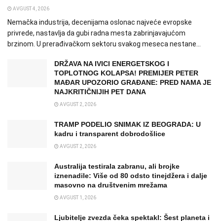
AVGUST 4, 2026
Nemačka industrija, decenijama oslonac najveće evropske
privrede, nastavlja da gubi radna mesta zabrinjavajućom
brzinom. U prerađivačkom sektoru svakog meseca nestane...
DRŽAVA NA IVICI ENERGETSKOG I
TOPLOTNOG KOLAPSA! PREMIJER PETER
MAĐAR UPOZORIO GRAĐANE: PRED NAMA JE
NAJKRITIČNIJIH PET DANA
AVGUST 2, 2026
TRAMP PODELIO SNIMAK IZ BEOGRADA: U
kadru i transparent dobrodošlice
AVGUST 2, 2026
Australija testirala zabranu, ali brojke
iznenadile: Više od 80 odsto tinejdžera i dalje
masovno na društvenim mrežama
AVGUST 1, 2026
Ljubitelje zvezda čeka spektakl: Šest planeta i