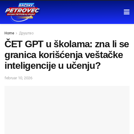
Home
Друштво
ČET GPT u školama: zna li se
granica korišćenja veštačke
inteligencije u učenju?
februar 10, 2026