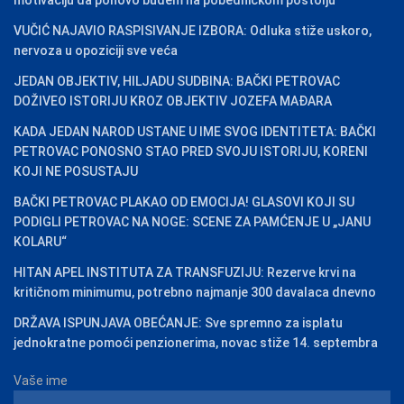
VUČIĆ NAJAVIO RASPISIVANJE IZBORA: Odluka stiže uskoro,
nervoza u opoziciji sve veća
JEDAN OBJEKTIV, HILJADU SUDBINA: BAČKI PETROVAC
DOŽIVEO ISTORIJU KROZ OBJEKTIV JOZEFA MAĐARA
KADA JEDAN NAROD USTANE U IME SVOG IDENTITETA: BAČKI
PETROVAC PONOSNO STAO PRED SVOJU ISTORIJU, KORENI
KOJI NE POSUSTAJU
BAČKI PETROVAC PLAKAO OD EMOCIJA! GLASOVI KOJI SU
PODIGLI PETROVAC NA NOGE: SCENE ZA PAMĆENJE U „JANU
KOLARU“
HITAN APEL INSTITUTA ZA TRANSFUZIJU: Rezerve krvi na
kritičnom minimumu, potrebno najmanje 300 davalaca dnevno
DRŽAVA ISPUNJAVA OBEĆANJE: Sve spremno za isplatu
jednokratne pomoći penzionerima, novac stiže 14. septembra
Vaše ime