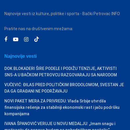
Najnovije vesti iz kulture, politike i sporta - Bački Petrovac INFO
Pratite nas na društvenim mrežama:
Najnovije vesti
DOK BLOKADERI ŠIRE PODELE I PODIŽU TENZIJE, AKTIVISTI
SNS-A U BAČKOM PETROVCU RAZGOVARAJU SA NARODOM
VUČEVIĆ: ĐILAS PRED POLITIČKIM BRODOLOMOM, SVESTAN JE
DA GA GRAĐANI NE PODRŽAVAJU
NOVI PAKET MERA ZA PRIVREDU: Vlada Srbije utvrdila
finansijska rešenja za stabilniji ekonomski rast i jaču podršku
kompanijama
IVANA ŠPANOVIĆ VERUJE U NOVU MEDALJU: „Imam snagu i
motivaciju da ponovo budem na pobedničkom postolju“