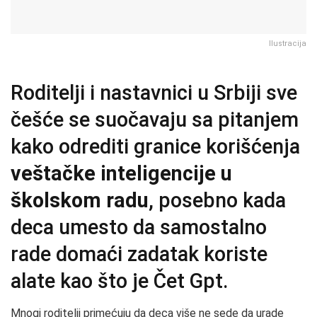
Ilustracija
Roditelji i nastavnici u Srbiji sve
češće se suočavaju sa pitanjem
kako odrediti granice korišćenja
veštačke inteligencije u
školskom radu
, posebno kada
deca umesto da samostalno
rade domaći zadatak koriste
alate kao što je Čet Gpt.
Mnogi roditelji primećuju da deca više ne sede da urade