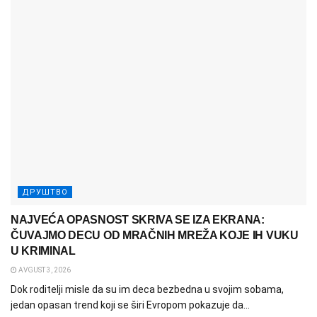
ДРУШТВО
NAJVEĆA OPASNOST SKRIVA SE IZA EKRANA:
ČUVAJMO DECU OD MRAČNIH MREŽA KOJE IH VUKU
U KRIMINAL
AVGUST 3, 2026
Dok roditelji misle da su im deca bezbedna u svojim sobama,
jedan opasan trend koji se širi Evropom pokazuje da...