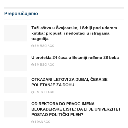
Preporučujemo
Tužilaštva u Švajcarskoj i Srbiji pod udarom
kritika: propusti i nedostaci u istragama
tragedija
5 MESECI AGO
U protekla 24 časa u Betaniji rođeno 28 beba
5 MESECI AGO
OTKAZANI LETOVI ZA DUBAI, ČEKA SE
POLETANJE ZA DOHU
5 MESECI AGO
OD REKTORA DO PRVOG IMENA
BLOKADERSKE LISTE: DA LI JE UNIVERZITET
POSTAO POLITIČKI PLEN?
1 DAN AGO