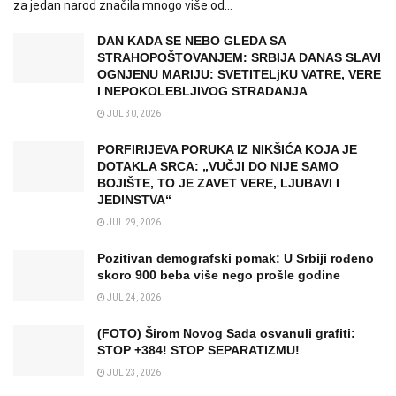
za jedan narod značila mnogo više od...
DAN KADA SE NEBO GLEDA SA
STRAHOPOŠTOVANJEM: SRBIJA DANAS SLAVI
OGNJENU MARIJU: SVETITELjKU VATRE, VERE
I NEPOKOLEBLJIVOG STRADANJA
JUL 30, 2026
PORFIRIJEVA PORUKA IZ NIKŠIĆA KOJA JE
DOTAKLA SRCA: „VUČJI DO NIJE SAMO
BOJIŠTE, TO JE ZAVET VERE, LJUBAVI I
JEDINSTVA“
JUL 29, 2026
Pozitivan demografski pomak: U Srbiji rođeno
skoro 900 beba više nego prošle godine
JUL 24, 2026
(FOTO) Širom Novog Sada osvanuli grafiti:
STOP +384! STOP SEPARATIZMU!
JUL 23, 2026