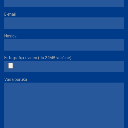
E-mail
Naslov
Fotografija / video (do 24MB veličine)
Vaša poruka