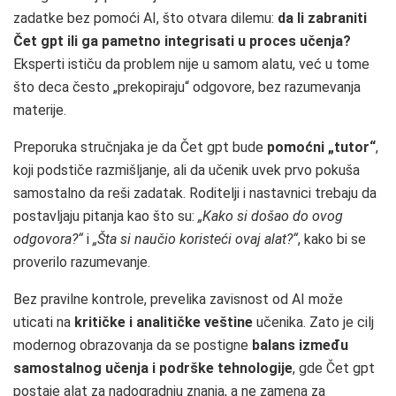
zadatke bez pomoći AI, što otvara dilemu:
da li zabraniti
Čet gpt ili ga pametno integrisati u proces učenja?
Eksperti ističu da problem nije u samom alatu, već u tome
što deca često „prekopiraju“ odgovore, bez razumevanja
materije.
Preporuka stručnjaka je da Čet gpt bude
pomoćni „tutor“
,
koji podstiče razmišljanje, ali da učenik uvek prvo pokuša
samostalno da reši zadatak. Roditelji i nastavnici trebaju da
postavljaju pitanja kao što su:
„Kako si došao do ovog
odgovora?“
i
„Šta si naučio koristeći ovaj alat?“
, kako bi se
proverilo razumevanje.
Bez pravilne kontrole, prevelika zavisnost od AI može
uticati na
kritičke i analitičke veštine
učenika. Zato je cilj
modernog obrazovanja da se postigne
balans između
samostalnog učenja i podrške tehnologije
, gde Čet gpt
postaje alat za nadogradnju znanja, a ne zamena za