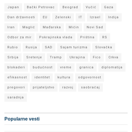
Japan
Bački Petrovac
Beograd
Vučić
Gaza
Dan državnosti
EU
Zelenski
IT
Izrael
Indija
Iran
Maglić
Mađarska
Mićin
Novi Sad
Odbor za mir
Pokrajinska vlada
Priština
RS
Rubio
Rusija
SAD
Sajam turizma
Slovačka
Srbija
Sretenje
Tramp
Ukrajina
Fico
Crkva
blokaderi
budućnost
vreme
granica
diplomatija
efikasnost
identitet
kultura
odgovornost
pregovori
prijateljstvo
razvoj
saobraćaj
saradnja
Popularne vesti