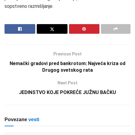
sopstveno razmišljanje.
Previous Post
Nemački gradovi pred bankrotom: Najveća kriza od
Drugog svetskog rata
Next Post
JEDINSTVO KOJE POKREĆE JUŽNU BAČKU
Povezane
vesti