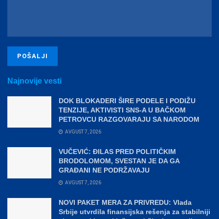
Najnovije vesti
DOK BLOKADERI ŠIRE PODELE I PODIŽU
TENZIJE, AKTIVISTI SNS-A U BAČKOM
PETROVCU RAZGOVARAJU SA NARODOM
AVGUST 7, 2026
VUČEVIĆ: ĐILAS PRED POLITIČKIM
BRODOLOMOM, SVESTAN JE DA GA
GRAĐANI NE PODRŽAVAJU
AVGUST 7, 2026
NOVI PAKET MERA ZA PRIVREDU: Vlada
Srbije utvrdila finansijska rešenja za stabilniji