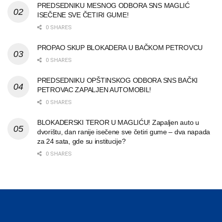
PREDSEDNIKU MESNOG ODBORA SNS MAGLIĆ
ISEČENE SVE ČETIRI GUME!
0 SHARES
PROPAO SKUP BLOKADERA U BAČKOM PETROVCU
0 SHARES
PREDSEDNIKU OPŠTINSKOG ODBORA SNS BAČKI
PETROVAC ZAPALJEN AUTOMOBIL!
0 SHARES
BLOKADERSKI TEROR U MAGLIĆU! Zapaljen auto u
dvorištu, dan ranije isečene sve četiri gume – dva napada
za 24 sata, gde su institucije?
0 SHARES