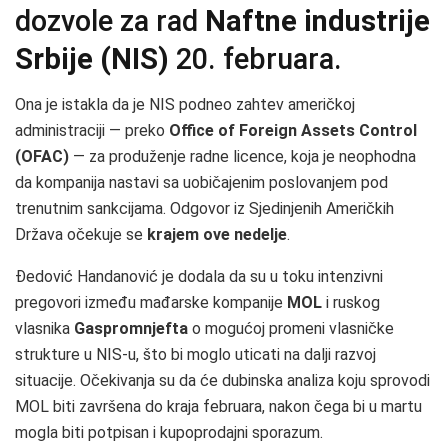
dozvole za rad
Naftne industrije
Srbije (NIS)
20. februara.
Ona je istakla da je NIS podneo zahtev američkoj
administraciji — preko
Office of Foreign Assets Control
(OFAC)
— za produženje radne licence, koja je neophodna
da kompanija nastavi sa uobičajenim poslovanjem pod
trenutnim sankcijama. Odgovor iz Sjedinjenih Američkih
Država očekuje se
krajem ove nedelje
.
Đedović Handanović je dodala da su u toku intenzivni
pregovori između mađarske kompanije
MOL
i ruskog
vlasnika
Gaspromnjefta
o mogućoj promeni vlasničke
strukture u NIS-u, što bi moglo uticati na dalji razvoj
situacije. Očekivanja su da će dubinska analiza koju sprovodi
MOL biti završena do kraja februara, nakon čega bi u martu
mogla biti potpisan i kupoprodajni sporazum.