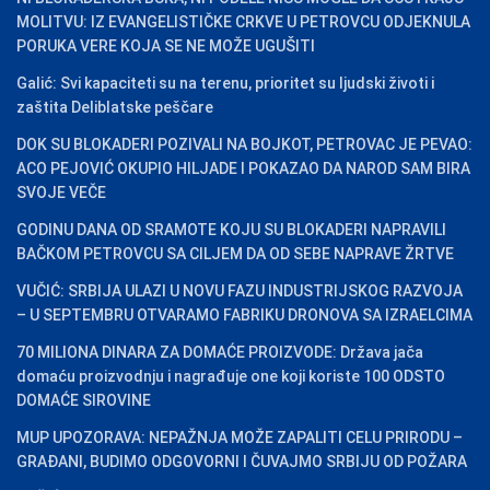
MOLITVU: IZ EVANGELISTIČKE CRKVE U PETROVCU ODJEKNULA
PORUKA VERE KOJA SE NE MOŽE UGUŠITI
Galić: Svi kapaciteti su na terenu, prioritet su ljudski životi i
zaštita Deliblatske peščare
DOK SU BLOKADERI POZIVALI NA BOJKOT, PETROVAC JE PEVAO:
ACO PEJOVIĆ OKUPIO HILJADE I POKAZAO DA NAROD SAM BIRA
SVOJE VEČE
GODINU DANA OD SRAMOTE KOJU SU BLOKADERI NAPRAVILI
BAČKOM PETROVCU SA CILJEM DA OD SEBE NAPRAVE ŽRTVE
VUČIĆ: SRBIJA ULAZI U NOVU FAZU INDUSTRIJSKOG RAZVOJA
– U SEPTEMBRU OTVARAMO FABRIKU DRONOVA SA IZRAELCIMA
70 MILIONA DINARA ZA DOMAĆE PROIZVODE: Država jača
domaću proizvodnju i nagrađuje one koji koriste 100 ODSTO
DOMAĆE SIROVINE
MUP UPOZORAVA: NEPAŽNJA MOŽE ZAPALITI CELU PRIRODU –
GRAĐANI, BUDIMO ODGOVORNI I ČUVAJMO SRBIJU OD POŽARA