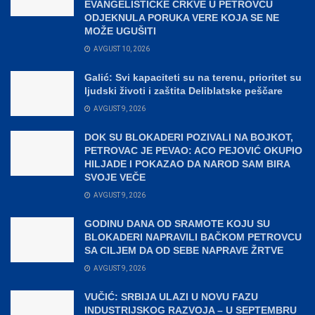
EVANGELISTIČKE CRKVE U PETROVCU
ODJEKNULA PORUKA VERE KOJA SE NE
MOŽE UGUŠITI
AVGUST 10, 2026
Galić: Svi kapaciteti su na terenu, prioritet su
ljudski životi i zaštita Deliblatske peščare
AVGUST 9, 2026
DOK SU BLOKADERI POZIVALI NA BOJKOT,
PETROVAC JE PEVAO: ACO PEJOVIĆ OKUPIO
HILJADE I POKAZAO DA NAROD SAM BIRA
SVOJE VEČE
AVGUST 9, 2026
GODINU DANA OD SRAMOTE KOJU SU
BLOKADERI NAPRAVILI BAČKOM PETROVCU
SA CILJEM DA OD SEBE NAPRAVE ŽRTVE
AVGUST 9, 2026
VUČIĆ: SRBIJA ULAZI U NOVU FAZU
INDUSTRIJSKOG RAZVOJA – U SEPTEMBRU