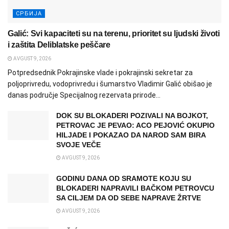
СРБИЈА
Galić: Svi kapaciteti su na terenu, prioritet su ljudski životi
i zaštita Deliblatske peščare
AVGUST 9, 2026
Potpredsednik Pokrajinske vlade i pokrajinski sekretar za
poljoprivredu, vodoprivredu i šumarstvo Vladimir Galić obišao je
danas područje Specijalnog rezervata prirode...
DOK SU BLOKADERI POZIVALI NA BOJKOT,
PETROVAC JE PEVAO: ACO PEJOVIĆ OKUPIO
HILJADE I POKAZAO DA NAROD SAM BIRA
SVOJE VEČE
AVGUST 9, 2026
GODINU DANA OD SRAMOTE KOJU SU
BLOKADERI NAPRAVILI BAČKOM PETROVCU
SA CILJEM DA OD SEBE NAPRAVE ŽRTVE
AVGUST 9, 2026