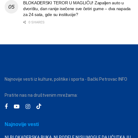
BLOKADERSKI TEROR U MAGLIĆU! Zapaljen auto u
dvorištu, dan ranije isečene sve četiri gume – dva napada
za 24 sata, gde su institucije?
0 SHARES
Najnovije vesti iz kulture, politike i sporta - Bački Petrovac INFO
Pratite nas na društvenim mrežama:
Najnovije vesti
NI BLOKADERSKA BUKA, NI PODELE NISU MOGLE DA UĆUTKAJU