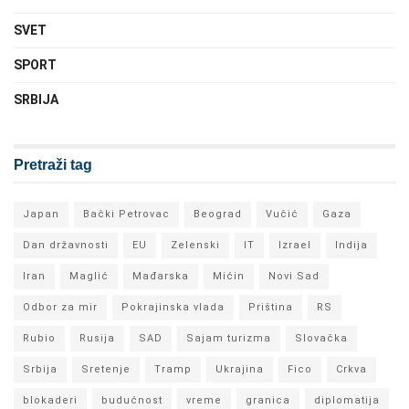
SVET
SPORT
SRBIJA
Pretraži tag
Japan
Bački Petrovac
Beograd
Vučić
Gaza
Dan državnosti
EU
Zelenski
IT
Izrael
Indija
Iran
Maglić
Mađarska
Mićin
Novi Sad
Odbor za mir
Pokrajinska vlada
Priština
RS
Rubio
Rusija
SAD
Sajam turizma
Slovačka
Srbija
Sretenje
Tramp
Ukrajina
Fico
Crkva
blokaderi
budućnost
vreme
granica
diplomatija