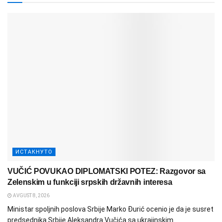
ИСТАКНУТО
VUČIĆ POVUKAO DIPLOMATSKI POTEZ: Razgovor sa
Zelenskim u funkciji srpskih državnih interesa
AVGUST 8, 2026
Ministar spoljnih poslova Srbije Marko Đurić ocenio je da je susret
predsednika Srbije Aleksandra Vučića sa ukrajinskim