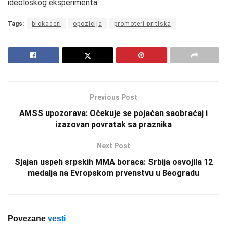
ideološkog eksperimenta.
Tags:
blokaderi
opozicija
promoteri pritiska
Previous Post
AMSS upozorava: Očekuje se pojačan saobraćaj i
izazovan povratak sa praznika
Next Post
Sjajan uspeh srpskih MMA boraca: Srbija osvojila 12
medalja na Evropskom prvenstvu u Beogradu
Povezane
vesti