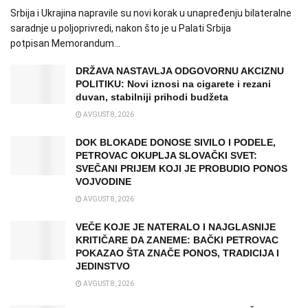
Srbija i Ukrajina napravile su novi korak u unapređenju bilateralne
saradnje u poljoprivredi, nakon što je u Palati Srbija
potpisan Memorandum...
DRŽAVA NASTAVLJA ODGOVORNU AKCIZNU
POLITIKU: Novi iznosi na cigarete i rezani
duvan, stabilniji prihodi budžeta
AVGUST 8, 2026
DOK BLOKADE DONOSE SIVILO I PODELE,
PETROVAC OKUPLJA SLOVAČKI SVET:
SVEČANI PRIJEM KOJI JE PROBUDIO PONOS
VOJVODINE
AVGUST 8, 2026
VEČE KOJE JE NATERALO I NAJGLASNIJE
KRITIČARE DA ZANEME: BAČKI PETROVAC
POKAZAO ŠTA ZNAČE PONOS, TRADICIJA I
JEDINSTVO
AVGUST 8, 2026