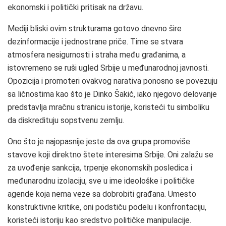
ekonomski i politički pritisak na državu.
Mediji bliski ovim strukturama gotovo dnevno šire
dezinformacije i jednostrane priče. Time se stvara
atmosfera nesigurnosti i straha među građanima, a
istovremeno se ruši ugled Srbije u međunarodnoj javnosti.
Opozicija i promoteri ovakvog narativa ponosno se povezuju
sa ličnostima kao što je Dinko Šakić, iako njegovo delovanje
predstavlja mračnu stranicu istorije, koristeći tu simboliku
da diskredituju sopstvenu zemlju.
Ono što je najopasnije jeste da ova grupa promoviše
stavove koji direktno štete interesima Srbije. Oni zalažu se
za uvođenje sankcija, trpenje ekonomskih posledica i
međunarodnu izolaciju, sve u ime ideološke i političke
agende koja nema veze sa dobrobiti građana. Umesto
konstruktivne kritike, oni podstiču podelu i konfrontaciju,
koristeći istoriju kao sredstvo političke manipulacije.