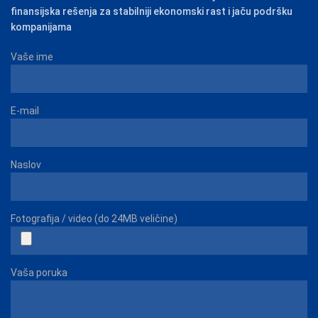
finansijska rešenja za stabilniji ekonomski rast i jaču podršku
kompanijama
Vaše ime
E-mail
Naslov
Fotografija / video (do 24MB veličine)
Vaša poruka