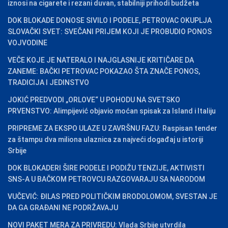
iznosi na cigarete i rezani duvan, stabilniji prihodi budžeta
DOK BLOKADE DONOSE SIVILO I PODELE, PETROVAC OKUPLJA
SLOVAČKI SVET: SVEČANI PRIJEM KOJI JE PROBUDIO PONOS
VOJVODINE
VEČE KOJE JE NATERALO I NAJGLASNIJE KRITIČARE DA
ZANEME: BAČKI PETROVAC POKAZAO ŠTA ZNAČE PONOS,
TRADICIJA I JEDINSTVO
JOKIĆ PREDVODI „ORLOVE“ U POHODU NA SVETSKO
PRVENSTVO: Alimpijević objavio moćan spisak za Island i Italiju
PRIPREME ZA EKSPO ULAZE U ZAVRŠNU FAZU: Raspisan tender
za štampu dva miliona ulaznica za najveći događaj u istoriji
Srbije
DOK BLOKADERI ŠIRE PODELE I PODIŽU TENZIJE, AKTIVISTI
SNS-A U BAČKOM PETROVCU RAZGOVARAJU SA NARODOM
VUČEVIĆ: ĐILAS PRED POLITIČKIM BRODOLOMOM, SVESTAN JE
DA GA GRAĐANI NE PODRŽAVAJU
NOVI PAKET MERA ZA PRIVREDU: Vlada Srbije utvrdila