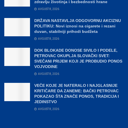
zdravlju životinja i bezbednosti hrane
AVGUST 8, 2026
DRŽAVA NASTAVLJA ODGOVORNU AKCIZNU
POLITIKU: Novi iznosi na cigarete i rezani
duvan, stabilniji prihodi budžeta
AVGUST 8, 2026
DOK BLOKADE DONOSE SIVILO I PODELE,
PETROVAC OKUPLJA SLOVAČKI SVET:
SVEČANI PRIJEM KOJI JE PROBUDIO PONOS
VOJVODINE
AVGUST 8, 2026
VEČE KOJE JE NATERALO I NAJGLASNIJE
KRITIČARE DA ZANEME: BAČKI PETROVAC
POKAZAO ŠTA ZNAČE PONOS, TRADICIJA I
JEDINSTVO
AVGUST 8, 2026