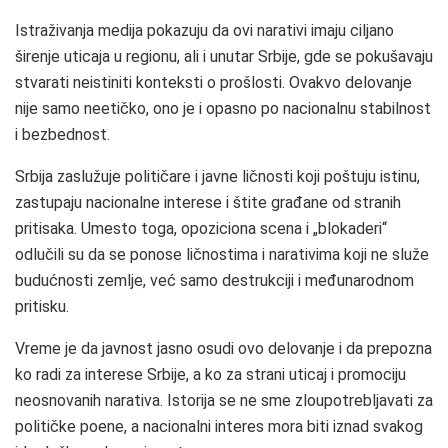
Istraživanja medija pokazuju da ovi narativi imaju ciljano
širenje uticaja u regionu, ali i unutar Srbije, gde se pokušavaju
stvarati neistiniti konteksti o prošlosti. Ovakvo delovanje
nije samo neetičko, ono je i opasno po nacionalnu stabilnost
i bezbednost.
Srbija zaslužuje političare i javne ličnosti koji poštuju istinu,
zastupaju nacionalne interese i štite građane od stranih
pritisaka. Umesto toga, opoziciona scena i „blokaderi“
odlučili su da se ponose ličnostima i narativima koji ne služe
budućnosti zemlje, već samo destrukciji i međunarodnom
pritisku.
Vreme je da javnost jasno osudi ovo delovanje i da prepozna
ko radi za interese Srbije, a ko za strani uticaj i promociju
neosnovanih narativa. Istorija se ne sme zloupotrebljavati za
političke poene, a nacionalni interes mora biti iznad svakog