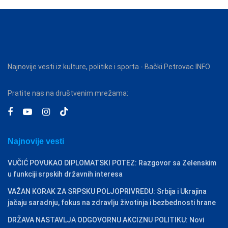
Najnovije vesti iz kulture, politike i sporta - Bački Petrovac INFO
Pratite nas na društvenim mrežama:
Najnovije vesti
VUČIĆ POVUKAO DIPLOMATSKI POTEZ: Razgovor sa Zelenskim
u funkciji srpskih državnih interesa
VAŽAN KORAK ZA SRPSKU POLJOPRIVREDU: Srbija i Ukrajina
jačaju saradnju, fokus na zdravlju životinja i bezbednosti hrane
DRŽAVA NASTAVLJA ODGOVORNU AKCIZNU POLITIKU: Novi