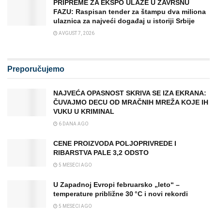
PRIPREME ZA EKSPO ULAZE U ZAVRŠNU
FAZU: Raspisan tender za štampu dva miliona
ulaznica za najveći događaj u istoriji Srbije
AVGUST 7, 2026
Preporučujemo
NAJVEĆA OPASNOST SKRIVA SE IZA EKRANA:
ČUVAJMO DECU OD MRAČNIH MREŽA KOJE IH
VUKU U KRIMINAL
6 DANA AGO
CENE PROIZVODA POLJOPRIVREDE I
RIBARSTVA PALE 3,2 ODSTO
5 MESECI AGO
U Zapadnoj Evropi februarsko „leto“ –
temperature približne 30 °C i novi rekordi
5 MESECI AGO