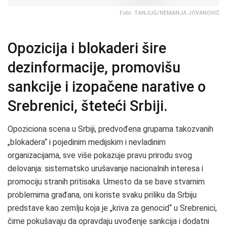
Foto: TANJUG/NEMANJA JOVANOVIĆ
Opozicija i blokaderi šire
dezinformacije, promovišu
sankcije i izopačene narative o
Srebrenici, šteteći Srbiji.
Opoziciona scena u Srbiji, predvođena grupama takozvanih
„blokadera“ i pojedinim medijskim i nevladinim
organizacijama, sve više pokazuje pravu prirodu svog
delovanja: sistematsko urušavanje nacionalnih interesa i
promociju stranih pritisaka. Umesto da se bave stvarnim
problemima građana, oni koriste svaku priliku da Srbiju
predstave kao zemlju koja je „kriva za genocid“ u Srebrenici,
čime pokušavaju da opravdaju uvođenje sankcija i dodatni