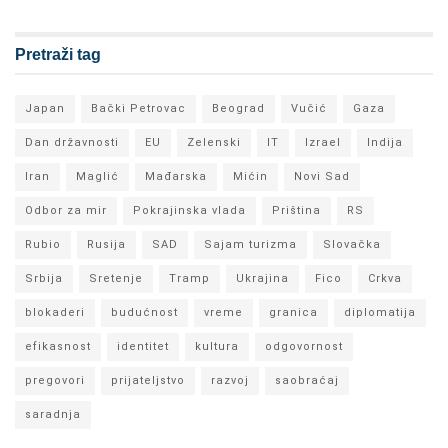
Pretraži tag
Japan
Bački Petrovac
Beograd
Vučić
Gaza
Dan državnosti
EU
Zelenski
IT
Izrael
Indija
Iran
Maglić
Mađarska
Mićin
Novi Sad
Odbor za mir
Pokrajinska vlada
Priština
RS
Rubio
Rusija
SAD
Sajam turizma
Slovačka
Srbija
Sretenje
Tramp
Ukrajina
Fico
Crkva
blokaderi
budućnost
vreme
granica
diplomatija
efikasnost
identitet
kultura
odgovornost
pregovori
prijateljstvo
razvoj
saobraćaj
saradnja