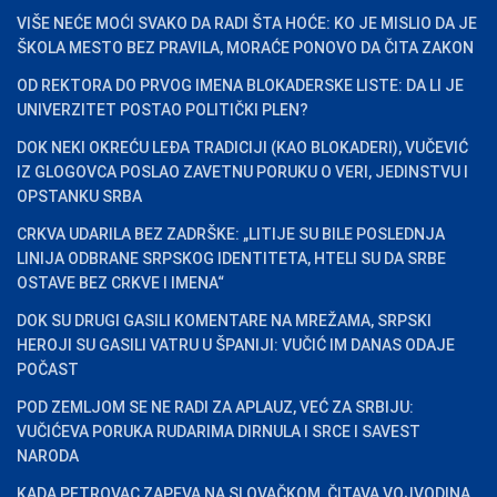
VIŠE NEĆE MOĆI SVAKO DA RADI ŠTA HOĆE: KO JE MISLIO DA JE
ŠKOLA MESTO BEZ PRAVILA, MORAĆE PONOVO DA ČITA ZAKON
OD REKTORA DO PRVOG IMENA BLOKADERSKE LISTE: DA LI JE
UNIVERZITET POSTAO POLITIČKI PLEN?
DOK NEKI OKREĆU LEĐA TRADICIJI (KAO BLOKADERI), VUČEVIĆ
IZ GLOGOVCA POSLAO ZAVETNU PORUKU O VERI, JEDINSTVU I
OPSTANKU SRBA
CRKVA UDARILA BEZ ZADRŠKE: „LITIJE SU BILE POSLEDNJA
LINIJA ODBRANE SRPSKOG IDENTITETA, HTELI SU DA SRBE
OSTAVE BEZ CRKVE I IMENA“
DOK SU DRUGI GASILI KOMENTARE NA MREŽAMA, SRPSKI
HEROJI SU GASILI VATRU U ŠPANIJI: VUČIĆ IM DANAS ODAJE
POČAST
POD ZEMLJOM SE NE RADI ZA APLAUZ, VEĆ ZA SRBIJU:
VUČIĆEVA PORUKA RUDARIMA DIRNULA I SRCE I SAVEST
NARODA
KADA PETROVAC ZAPEVA NA SLOVAČKOM, ČITAVA VOJVODINA