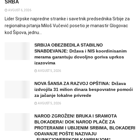
SRBA
AVGUST 6, 2026
Lider Srpske napredne stranke i savetnik predsednika Srbije za
regionalna pitanja Miloš Vučević posetio je manastir Glogovac
kod Šipova, jednu...
SRBIJA OBEZBEDILA STABILNO
SNABDEVANJE: Država i NIS koordinisanim
merama garantuju dovoljno goriva uprkos
izazovima
AVGUST 5, 2026
NOVA ŠANSA ZA RAZVOJ OPŠTINA: Država
izdvojila 31 milion dinara bespovratne pomoći
za jačanje lokalne privrede
AVGUST 5, 2026
NAROD ZGROŽEN! BRUKA I SRAMOTA
BLOKADERA! DOK NAROD PLAČE ZA
PROTERANIM I UBIJENIM SRBIMA, BLOKADERI
ODAVANJE POŠTE NAZIVAJU
„FUNKCIONERSKOM KAMPANJOM“