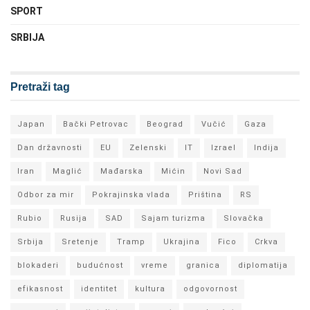
SPORT
SRBIJA
Pretraži tag
Japan
Bački Petrovac
Beograd
Vučić
Gaza
Dan državnosti
EU
Zelenski
IT
Izrael
Indija
Iran
Maglić
Mađarska
Mićin
Novi Sad
Odbor za mir
Pokrajinska vlada
Priština
RS
Rubio
Rusija
SAD
Sajam turizma
Slovačka
Srbija
Sretenje
Tramp
Ukrajina
Fico
Crkva
blokaderi
budućnost
vreme
granica
diplomatija
efikasnost
identitet
kultura
odgovornost