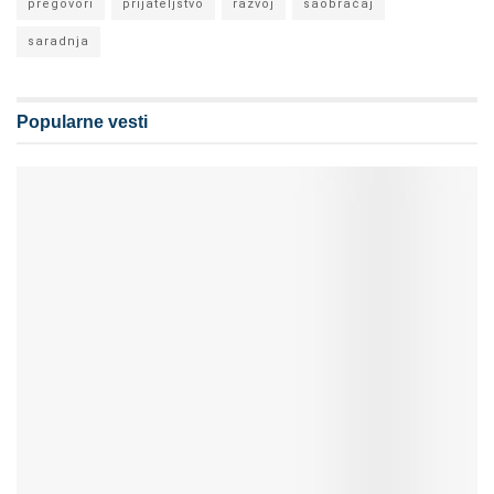
pregovori
prijateljstvo
razvoj
saobraćaj
saradnja
Popularne vesti