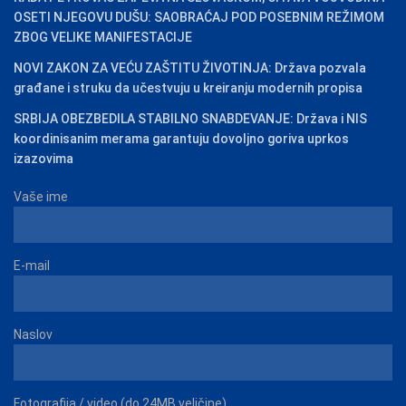
OSETI NJEGOVU DUŠU: SAOBRAĆAJ POD POSEBNIM REŽIMOM
ZBOG VELIKE MANIFESTACIJE
NOVI ZAKON ZA VEĆU ZAŠTITU ŽIVOTINJA: Država pozvala
građane i struku da učestvuju u kreiranju modernih propisa
SRBIJA OBEZBEDILA STABILNO SNABDEVANJE: Država i NIS
koordinisanim merama garantuju dovoljno goriva uprkos
izazovima
Vaše ime
E-mail
Naslov
Fotografija / video (do 24MB veličine)