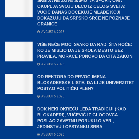
SRBIJA NE ZOVE SAMO NA SPORT, ONA
OKUPLJA SVOJU DECU IZ CELOG SVETA:
VUČIĆ DANAS DOČEKUJE MLADE KOJI
DOKAZUJU DA SRPSKO SRCE NE POZNAJE
GRANICE
AVGUST 6, 2026
VIŠE NEĆE MOĆI SVAKO DA RADI ŠTA HOĆE:
KO JE MISLIO DA JE ŠKOLA MESTO BEZ
PRAVILA, MORAĆE PONOVO DA ČITA ZAKON
AVGUST 6, 2026
OD REKTORA DO PRVOG IMENA
BLOKADERSKE LISTE: DA LI JE UNIVERZITET
POSTAO POLITIČKI PLEN?
AVGUST 6, 2026
DOK NEKI OKREĆU LEĐA TRADICIJI (KAO
BLOKADERI), VUČEVIĆ IZ GLOGOVCA
POSLAO ZAVETNU PORUKU O VERI,
JEDINSTVU I OPSTANKU SRBA
AVGUST 6, 2026