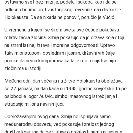
ostavimo svet bez mržnje, podela i sukoba, kao i da se
odlučno borimo protiv istorijskog revizionizma i distorzije
Holokausta. Da se nikada ne ponovi”, poručio je Vučić.
U vremenu u kojem se širom sveta sve češće pokušava
relativizacija zločina, Srbija pokazuje da je država koja stoji
na strani istine, žrtava i moralne odgovornosti. Upravo
takvim pristupom, doslednim i jasnim, državni vrh šalje
poruku da nema kompromisa kada je reč o najstrašnijim
zločinima u istoriji.
Međunarodni dan sećanja na žrtve Holokausta obeležava
se 27. januara, na dan kada su 1945. godine sovjetske trupe
oslobodile logor Aušvic, simbol masovnog istrebljenja i
stradanja miliona nevinih ljudi.
Obeležavanjem ovog dana, Srbija ne ispunjava samo
međunarodnu obavezu, već pokazuje i zrelost jednog
društva koje zna da bez istine o prošlosti nema ni sigurne