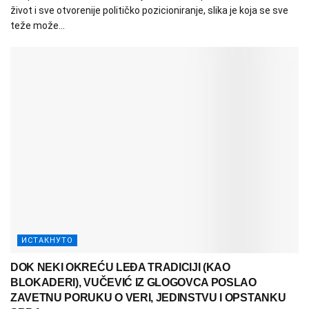
život i sve otvorenije političko pozicioniranje, slika je koja se sve
teže može...
ИСТАКНУТО
DOK NEKI OKREĆU LEĐA TRADICIJI (KAO
BLOKADERI), VUČEVIĆ IZ GLOGOVCA POSLAO
ZAVETNU PORUKU O VERI, JEDINSTVU I OPSTANKU