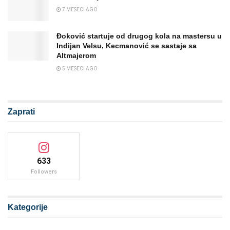
7 MESECI AGO
Đoković startuje od drugog kola na mastersu u
Indijan Velsu, Kecmanović se sastaje sa
Altmajerom
5 MESECI AGO
Zaprati
633
Followers
Kategorije