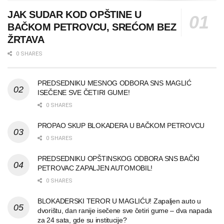
JAK SUDAR KOD OPŠTINE U
BAČKOM PETROVCU, SREĆOM BEZ
ŽRTAVA
0 SHARES
PREDSEDNIKU MESNOG ODBORA SNS MAGLIĆ
ISEČENE SVE ČETIRI GUME!
0 SHARES
PROPAO SKUP BLOKADERA U BAČKOM PETROVCU
0 SHARES
PREDSEDNIKU OPŠTINSKOG ODBORA SNS BAČKI
PETROVAC ZAPALJEN AUTOMOBIL!
0 SHARES
BLOKADERSKI TEROR U MAGLIĆU! Zapaljen auto u
dvorištu, dan ranije isečene sve četiri gume – dva napada
za 24 sata, gde su institucije?