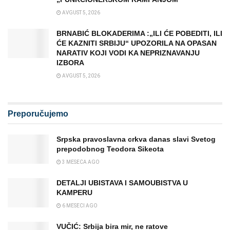
AVGUST 5, 2026
BRNABIĆ BLOKADERIMA :„ILI ĆE POBEDITI, ILI
ĆE KAZNITI SRBIJU“ UPOZORILA NA OPASAN
NARATIV KOJI VODI KA NEPRIZNAVANJU
IZBORA
AVGUST 5, 2026
Preporučujemo
Srpska pravoslavna crkva danas slavi Svetog
prepodobnog Teodora Sikeota
3 MESECA AGO
DETALJI UBISTAVA I SAMOUBISTVA U
KAMPERU
6 MESECI AGO
VUČIĆ: Srbija bira mir, ne ratove