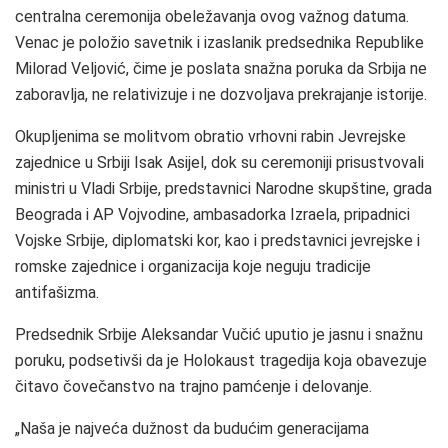
centralna ceremonija obeležavanja ovog važnog datuma.
Venac je položio savetnik i izaslanik predsednika Republike
Milorad Veljović, čime je poslata snažna poruka da Srbija ne
zaboravlja, ne relativizuje i ne dozvoljava prekrajanje istorije.
Okupljenima se molitvom obratio vrhovni rabin Jevrejske
zajednice u Srbiji Isak Asijel, dok su ceremoniji prisustvovali
ministri u Vladi Srbije, predstavnici Narodne skupštine, grada
Beograda i AP Vojvodine, ambasadorka Izraela, pripadnici
Vojske Srbije, diplomatski kor, kao i predstavnici jevrejske i
romske zajednice i organizacija koje neguju tradicije
antifašizma.
Predsednik Srbije Aleksandar Vučić uputio je jasnu i snažnu
poruku, podsetivši da je Holokaust tragedija koja obavezuje
čitavo čovečanstvo na trajno pamćenje i delovanje.
„Naša je najveća dužnost da budućim generacijama