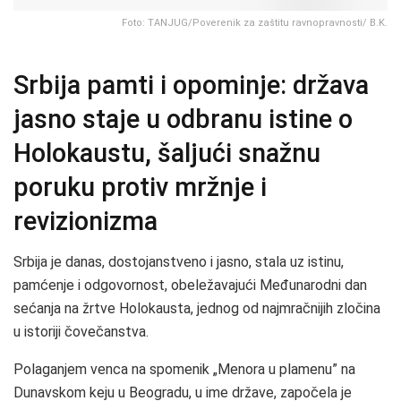
Foto: TANJUG/Poverenik za zaštitu ravnopravnosti/ B.K.
Srbija pamti i opominje: država
jasno staje u odbranu istine o
Holokaustu, šaljući snažnu
poruku protiv mržnje i
revizionizma
Srbija je danas, dostojanstveno i jasno, stala uz istinu,
pamćenje i odgovornost, obeležavajući Međunarodni dan
sećanja na žrtve Holokausta, jednog od najmračnijih zločina
u istoriji čovečanstva.
Polaganjem venca na spomenik „Menora u plamenu” na
Dunavskom keju u Beogradu, u ime države, započela je