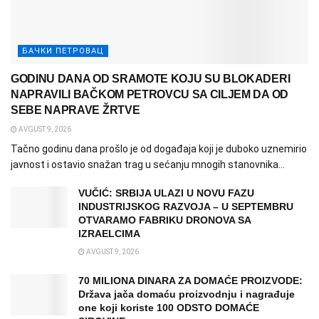
БАЧКИ ПЕТРОВАЦ
GODINU DANA OD SRAMOTE KOJU SU BLOKADERI
NAPRAVILI BAČKOM PETROVCU SA CILJEM DA OD
SEBE NAPRAVE ŽRTVE
AVGUST 9, 2026
Tačno godinu dana prošlo je od događaja koji je duboko uznemirio
javnost i ostavio snažan trag u sećanju mnogih stanovnika...
VUČIĆ: SRBIJA ULAZI U NOVU FAZU
INDUSTRIJSKOG RAZVOJA – U SEPTEMBRU
OTVARAMO FABRIKU DRONOVA SA
IZRAELCIMA
AVGUST 9, 2026
70 MILIONA DINARA ZA DOMAĆE PROIZVODE:
Država jača domaću proizvodnju i nagrađuje
one koji koriste 100 ODSTO DOMAĆE