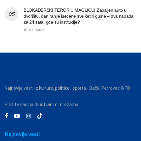
BLOKADERSKI TEROR U MAGLIĆU! Zapaljen auto u
dvorištu, dan ranije isečene sve četiri gume – dva napada
za 24 sata, gde su institucije?
0 SHARES
Najnovije vesti iz kulture, politike i sporta - Bački Petrovac INFO
Pratite nas na društvenim mrežama:
Najnovije vesti