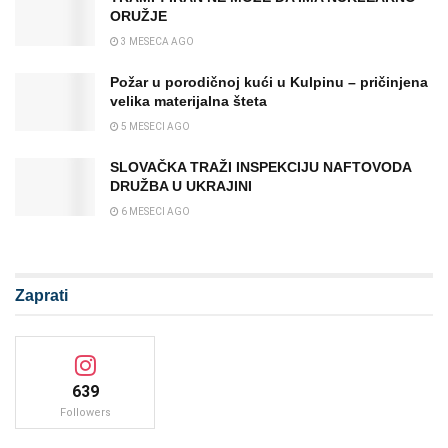
ORUŽJE
3 MESECA AGO
Požar u porodičnoj kući u Kulpinu – pričinjena
velika materijalna šteta
5 MESECI AGO
SLOVAČKA TRAŽI INSPEKCIJU NAFTOVODA
DRUŽBA U UKRAJINI
6 MESECI AGO
Zaprati
639
Followers