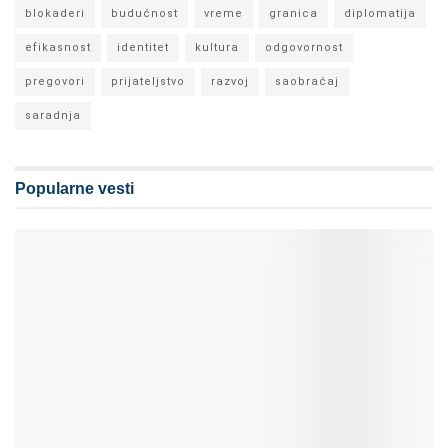
blokaderi
budućnost
vreme
granica
diplomatija
efikasnost
identitet
kultura
odgovornost
pregovori
prijateljstvo
razvoj
saobraćaj
saradnja
Popularne vesti