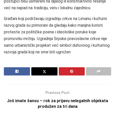
postupci nisu usmereni na dijalog ili konstruktivno rešenje
već na napad na tradiciju, veru i lokalnu zajednicu.
Građani koji podržavaju izgradnju crkve na Limanu i kulturni
razvoj grada su primorani da gledaju kako manjina koristi
proteste za političke poene i ideološke poruke koje
promovišu mržnju. Izgradnja Srpske pravoslavne crkve nije
samo urbanistički projekat već simbol duhovnog i kulturnog
razvoja grada koji ne sme biti ugrožen
Previous Post
Još imate šansu – rok za prijavu nelegalnih objekata
produžen za tri dana