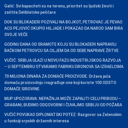
Galić: Svi kapaciteti su na terenu, prioritet su ljudski životi i
zaštita Deliblatske peščare
DOK SU BLOKADERI POZIVALI NA BOJKOT, PETROVAC JE PEVAO:
ACO PEJOVIĆ OKUPIO HILJADE I POKAZAO DA NAROD SAM BIRA
SVOJE VEČE
GODINU DANA OD SRAMOTE KOJU SU BLOKADERI NAPRAVILI
BAČKOM PETROVCU SA CILJEM DA OD SEBE NAPRAVE ŽRTVE
VUČIĆ: SRBIJA ULAZI U NOVU FAZU INDUSTRIJSKOG RAZVOJA
– U SEPTEMBRU OTVARAMO FABRIKU DRONOVA SA IZRAELCIMA
70 MILIONA DINARA ZA DOMAĆE PROIZVODE: Država jača
domaću proizvodnju i nagrađuje one koji koriste 100 ODSTO
DOMAĆE SIROVINE
MUP UPOZORAVA: NEPAŽNJA MOŽE ZAPALITI CELU PRIRODU –
GRAĐANI, BUDIMO ODGOVORNI I ČUVAJMO SRBIJU OD POŽARA
VUČIĆ POVUKAO DIPLOMATSKI POTEZ: Razgovor sa Zelenskim
u funkciji srpskih državnih interesa