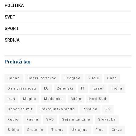
POLITIKA
SVET
SPORT
SRBIJA
Pretraži tag
Japan
Bački Petrovac
Beograd
Vučić
Gaza
Dan državnosti
EU
Zelenski
IT
Izrael
Indija
Iran
Maglić
Mađarska
Mićin
Novi Sad
Odbor za mir
Pokrajinska vlada
Priština
RS
Rubio
Rusija
SAD
Sajam turizma
Slovačka
Srbija
Sretenje
Tramp
Ukrajina
Fico
Crkva