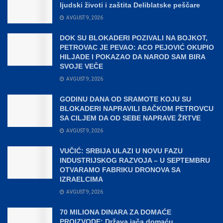
ljudski životi i zaštita Deliblatske peščare
AVGUST 9, 2026
DOK SU BLOKADERI POZIVALI NA BOJKOT,
PETROVAC JE PEVAO: ACO PEJOVIĆ OKUPIO
HILJADE I POKAZAO DA NAROD SAM BIRA
SVOJE VEČE
AVGUST 9, 2026
GODINU DANA OD SRAMOTE KOJU SU
BLOKADERI NAPRAVILI BAČKOM PETROVCU
SA CILJEM DA OD SEBE NAPRAVE ŽRTVE
AVGUST 9, 2026
VUČIĆ: SRBIJA ULAZI U NOVU FAZU
INDUSTRIJSKOG RAZVOJA – U SEPTEMBRU
OTVARAMO FABRIKU DRONOVA SA
IZRAELCIMA
AVGUST 9, 2026
70 MILIONA DINARA ZA DOMAĆE
PROIZVODE: Država jača domaću