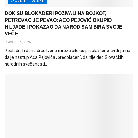
БАЧКИ ПЕТРОВАЦ
DOK SU BLOKADERI POZIVALI NA BOJKOT,
PETROVAC JE PEVAO: ACO PEJOVIĆ OKUPIO
HILJADE I POKAZAO DA NAROD SAM BIRA SVOJE
VEČE
AVGUST 9, 2026
Poslednjih dana društvene mreže bile su preplavljene tvrdnjama
da je nastup Aca Pejovića „predplaćen“, da nije deo Slovačkih
narodnih svečanosti...