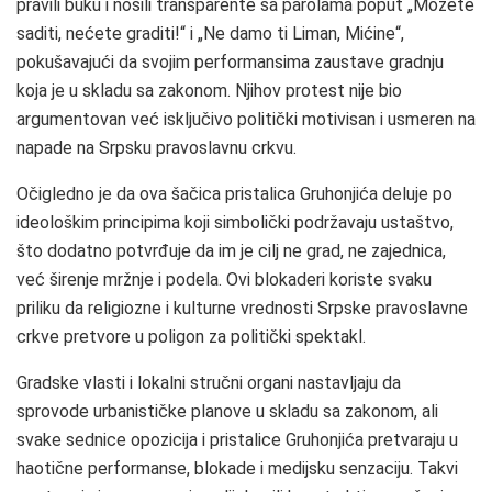
pravili buku i nosili transparente sa parolama poput „Možete
saditi, nećete graditi!“ i „Ne damo ti Liman, Mićine“,
pokušavajući da svojim performansima zaustave gradnju
koja je u skladu sa zakonom. Njihov protest nije bio
argumentovan već isključivo politički motivisan i usmeren na
napade na Srpsku pravoslavnu crkvu.
Očigledno je da ova šačica pristalica Gruhonjića deluje po
ideološkim principima koji simbolički podržavaju ustaštvo,
što dodatno potvrđuje da im je cilj ne grad, ne zajednica,
već širenje mržnje i podela. Ovi blokaderi koriste svaku
priliku da religiozne i kulturne vrednosti Srpske pravoslavne
crkve pretvore u poligon za politički spektakl.
Gradske vlasti i lokalni stručni organi nastavljaju da
sprovode urbanističke planove u skladu sa zakonom, ali
svake sednice opozicija i pristalice Gruhonjića pretvaraju u
haotične performanse, blokade i medijsku senzaciju. Takvi