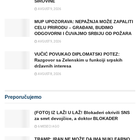
SIROVINE
AVGUST 9, 2026
MUP UPOZORAVA: NEPAŽNJA MOŽE ZAPALITI
CELU PRIRODU – GRAĐANI, BUDIMO
ODGOVORNI I ČUVAJMO SRBIJU OD POŽARA
AVGUST 9, 2026
VUČIĆ POVUKAO DIPLOMATSKI POTEZ:
Razgovor sa Zelenskim u funkciji srpskih
državnih interesa
AVGUST 8, 2026
Preporučujemo
(FOTO) IZ LAŽI U LAŽ! Blokaderi okrivili SNS
za smrt devojčice, a doktor BLOKADER
6 MESECI AGO
TRAMP: IRAN NE MOŽE DA IMA NUKLEARNO