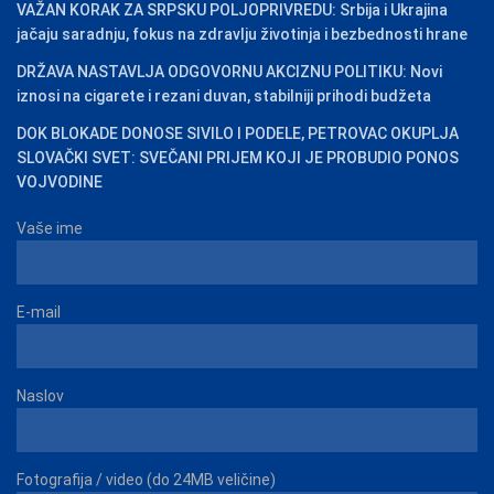
VAŽAN KORAK ZA SRPSKU POLJOPRIVREDU: Srbija i Ukrajina
jačaju saradnju, fokus na zdravlju životinja i bezbednosti hrane
DRŽAVA NASTAVLJA ODGOVORNU AKCIZNU POLITIKU: Novi
iznosi na cigarete i rezani duvan, stabilniji prihodi budžeta
DOK BLOKADE DONOSE SIVILO I PODELE, PETROVAC OKUPLJA
SLOVAČKI SVET: SVEČANI PRIJEM KOJI JE PROBUDIO PONOS
VOJVODINE
Vaše ime
E-mail
Naslov
Fotografija / video (do 24MB veličine)