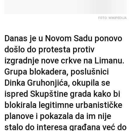
FOTO: WIKIPEDIJA
Danas je u Novom Sadu ponovo
došlo do protesta protiv
izgradnje nove crkve na Limanu.
Grupa blokadera, poslušnici
Dinka Gruhonjića, okupila se
ispred Skupštine grada kako bi
blokirala legitimne urbanističke
planove i pokazala da im nije
stalo do interesa građana već do