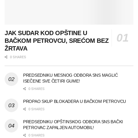
JAK SUDAR KOD OPŠTINE U
BAČKOM PETROVCU, SREĆOM BEZ
ŽRTAVA
0 SHARES
PREDSEDNIKU MESNOG ODBORA SNS MAGLIĆ
ISEČENE SVE ČETIRI GUME!
0 SHARES
PROPAO SKUP BLOKADERA U BAČKOM PETROVCU
0 SHARES
PREDSEDNIKU OPŠTINSKOG ODBORA SNS BAČKI
PETROVAC ZAPALJEN AUTOMOBIL!
0 SHARES