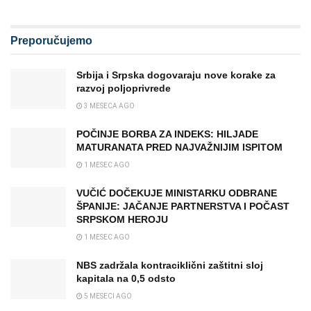
Preporučujemo
Srbija i Srpska dogovaraju nove korake za
razvoj poljoprivrede
3 MESECA AGO
POČINJE BORBA ZA INDEKS: HILJADE
MATURANATA PRED NAJVAŽNIJIM ISPITOM
1 MESEC AGO
VUČIĆ DOČEKUJE MINISTARKU ODBRANE
ŠPANIJE: JAČANJE PARTNERSTVA I POČAST
SRPSKOM HEROJU
1 MESEC AGO
NBS zadržala kontraciklični zaštitni sloj
kapitala na 0,5 odsto
5 MESECI AGO