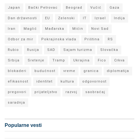
Japan
Bački Petrovac
Beograd
Vučić
Gaza
Dan državnosti
EU
Zelenski
IT
Izrael
Indija
Iran
Maglić
Mađarska
Mićin
Novi Sad
Odbor za mir
Pokrajinska vlada
Priština
RS
Rubio
Rusija
SAD
Sajam turizma
Slovačka
Srbija
Sretenje
Tramp
Ukrajina
Fico
Crkva
blokaderi
budućnost
vreme
granica
diplomatija
efikasnost
identitet
kultura
odgovornost
pregovori
prijateljstvo
razvoj
saobraćaj
saradnja
Popularne vesti