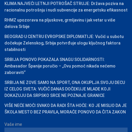
KLIMA NAJVEĆI LETNJI POTROŠAČ STRUJE: Država poziva na
racionalnu potrošnju i nudi subvencije za energetsku efikasnost
RHMZ upozorava na pljuskove, grmljavinu i jak vetar u više
delova Srbije
BEOGRAD U CENTRU EVROPSKE DIPLOMATIJE: Vučić u subotu
dočekuje Zelenskog, Srbija potvrđuje ulogu ključnog faktora
stabilnosti
SRBIJA PONOVO POKAZALA SNAGU SOLIDARNOSTI:
Ambasador Španije poručio – „Ovu pomoć nikada nećemo
zaboraviti“
SRBIJA NE ZOVE SAMO NA SPORT, ONA OKUPLJA SVOJU DECU
IZ CELOG SVETA: VUČIĆ DANAS DOČEKUJE MLADE KOJI
DOKAZUJU DA SRPSKO SRCE NE POZNAJE GRANICE
VIŠE NEĆE MOĆI SVAKO DA RADI ŠTA HOĆE: KO JE MISLIO DA JE
ŠKOLA MESTO BEZ PRAVILA, MORAĆE PONOVO DA ČITA ZAKON
Vaše ime