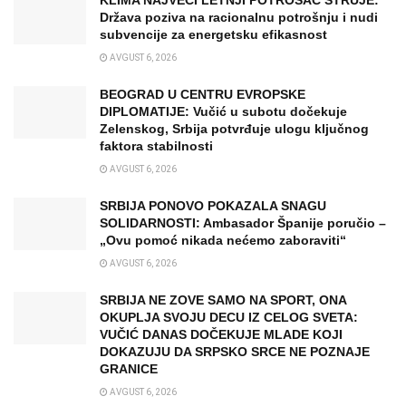
KLIMA NAJVEĆI LETNJI POTROŠAČ STRUJE:
Država poziva na racionalnu potrošnju i nudi
subvencije za energetsku efikasnost
AVGUST 6, 2026
BEOGRAD U CENTRU EVROPSKE
DIPLOMATIJE: Vučić u subotu dočekuje
Zelenskog, Srbija potvrđuje ulogu ključnog
faktora stabilnosti
AVGUST 6, 2026
SRBIJA PONOVO POKAZALA SNAGU
SOLIDARNOSTI: Ambasador Španije poručio –
„Ovu pomoć nikada nećemo zaboraviti“
AVGUST 6, 2026
SRBIJA NE ZOVE SAMO NA SPORT, ONA
OKUPLJA SVOJU DECU IZ CELOG SVETA:
VUČIĆ DANAS DOČEKUJE MLADE KOJI
DOKAZUJU DA SRPSKO SRCE NE POZNAJE
GRANICE
AVGUST 6, 2026