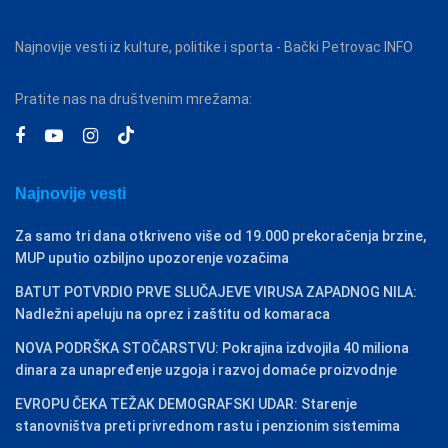
Najnovije vesti iz kulture, politike i sporta - Bački Petrovac INFO
Pratite nas na društvenim mrežama:
Najnovije vesti
Za samo tri dana otkriveno više od 19.000 prekoračenja brzine,
MUP uputio ozbiljno upozorenje vozačima
BATUT POTVRDIO PRVE SLUČAJEVE VIRUSA ZAPADNOG NILA:
Nadležni apeluju na oprez i zaštitu od komaraca
NOVA PODRŠKA STOČARSTVU: Pokrajina izdvojila 40 miliona
dinara za unapređenje uzgoja i razvoj domaće proizvodnje
EVROPU ČEKA TEŽAK DEMOGRAFSKI UDAR: Starenje
stanovništva preti privrednom rastu i penzionim sistemima