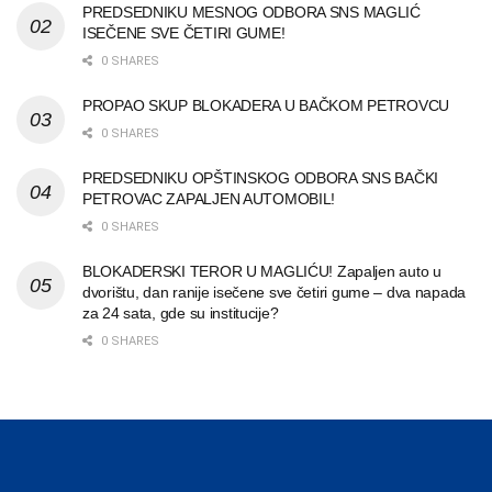
PREDSEDNIKU MESNOG ODBORA SNS MAGLIĆ
ISEČENE SVE ČETIRI GUME!
0 SHARES
PROPAO SKUP BLOKADERA U BAČKOM PETROVCU
0 SHARES
PREDSEDNIKU OPŠTINSKOG ODBORA SNS BAČKI
PETROVAC ZAPALJEN AUTOMOBIL!
0 SHARES
BLOKADERSKI TEROR U MAGLIĆU! Zapaljen auto u
dvorištu, dan ranije isečene sve četiri gume – dva napada
za 24 sata, gde su institucije?
0 SHARES