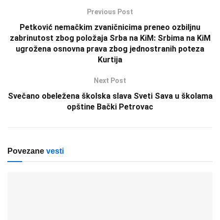
Previous Post
Petković nemačkim zvaničnicima preneo ozbiljnu
zabrinutost zbog položaja Srba na KiM: Srbima na KiM
ugrožena osnovna prava zbog jednostranih poteza
Kurtija
Next Post
Svečano obeležena školska slava Sveti Sava u školama
opštine Bački Petrovac
Povezane
vesti