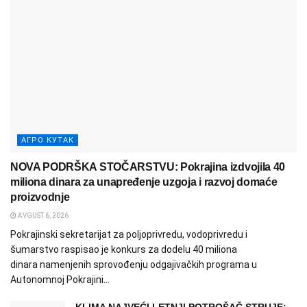
АГРО КУТАК
NOVA PODRŠKA STOČARSTVU: Pokrajina izdvojila 40
miliona dinara za unapređenje uzgoja i razvoj domaće
proizvodnje
AVGUST 6, 2026
Pokrajinski sekretarijat za poljoprivredu, vodoprivredu i
šumarstvo raspisao je konkurs za dodelu 40 miliona
dinara namenjenih sprovođenju odgajivačkih programa u
Autonomnoj Pokrajini...