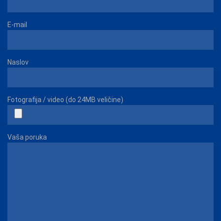
E-mail
Naslov
Fotografija / video (do 24MB veličine)
Vaša poruka