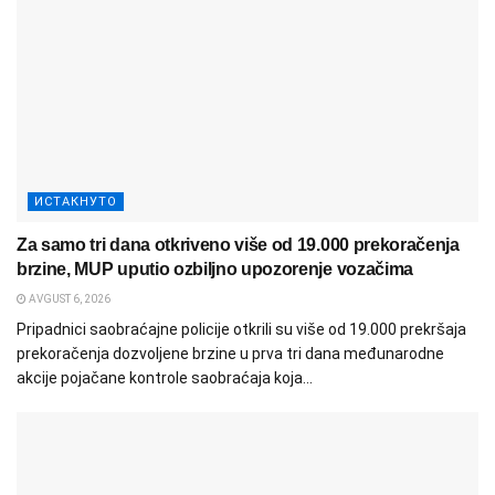
ИСТАКНУТО
Za samo tri dana otkriveno više od 19.000 prekoračenja
brzine, MUP uputio ozbiljno upozorenje vozačima
AVGUST 6, 2026
Pripadnici saobraćajne policije otkrili su više od 19.000 prekršaja
prekoračenja dozvoljene brzine u prva tri dana međunarodne
akcije pojačane kontrole saobraćaja koja...