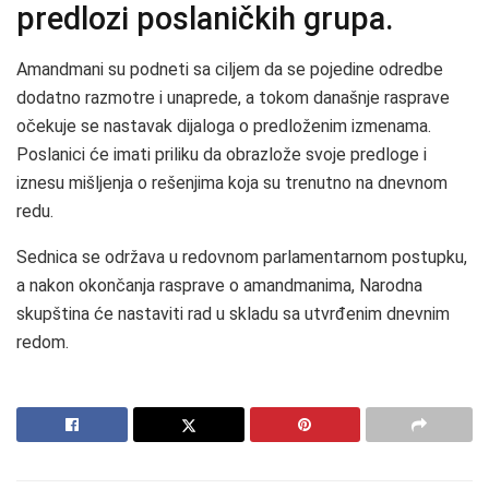
predlozi poslaničkih grupa.
Amandmani su podneti sa ciljem da se pojedine odredbe
dodatno razmotre i unaprede, a tokom današnje rasprave
očekuje se nastavak dijaloga o predloženim izmenama.
Poslanici će imati priliku da obrazlože svoje predloge i
iznesu mišljenja o rešenjima koja su trenutno na dnevnom
redu.
Sednica se održava u redovnom parlamentarnom postupku,
a nakon okončanja rasprave o amandmanima, Narodna
skupština će nastaviti rad u skladu sa utvrđenim dnevnim
redom.