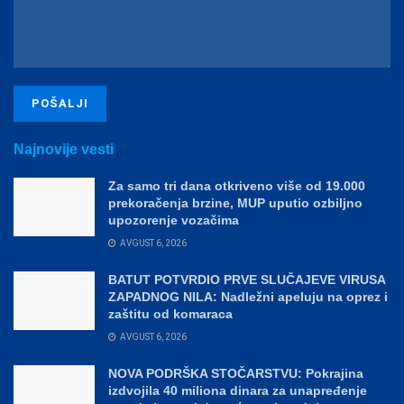
Najnovije vesti
Za samo tri dana otkriveno više od 19.000
prekoračenja brzine, MUP uputio ozbiljno
upozorenje vozačima
AVGUST 6, 2026
BATUT POTVRDIO PRVE SLUČAJEVE VIRUSA
ZAPADNOG NILA: Nadležni apeluju na oprez i
zaštitu od komaraca
AVGUST 6, 2026
NOVA PODRŠKA STOČARSTVU: Pokrajina
izdvojila 40 miliona dinara za unapređenje