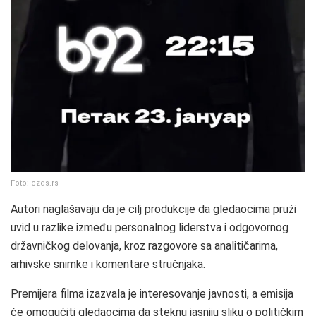
Foto: czds.rs
Autori naglašavaju da je cilj produkcije da gledaocima pruži
uvid u razlike između personalnog liderstva i odgovornog
državničkog delovanja, kroz razgovore sa analitičarima,
arhivske snimke i komentare stručnjaka.
Premijera filma izazvala je interesovanje javnosti, a emisija
će omogućiti gledaocima da steknu jasniju sliku o političkim