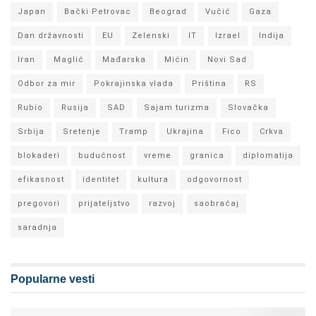
Japan
Bački Petrovac
Beograd
Vučić
Gaza
Dan državnosti
EU
Zelenski
IT
Izrael
Indija
Iran
Maglić
Mađarska
Mićin
Novi Sad
Odbor za mir
Pokrajinska vlada
Priština
RS
Rubio
Rusija
SAD
Sajam turizma
Slovačka
Srbija
Sretenje
Tramp
Ukrajina
Fico
Crkva
blokaderi
budućnost
vreme
granica
diplomatija
efikasnost
identitet
kultura
odgovornost
pregovori
prijateljstvo
razvoj
saobraćaj
saradnja
Popularne vesti