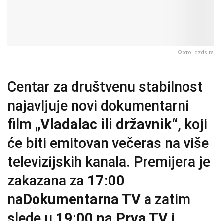
Фото: czds.rs
Centar za društvenu stabilnost
najavljuje novi dokumentarni
film
„Vladalac ili državnik“
, koji
će biti emitovan večeras na više
televizijskih kanala. Premijera je
zakazana za
17:00
na
Dokumentarna TV
a zatim
slede u
19:00 na Prva TV
i