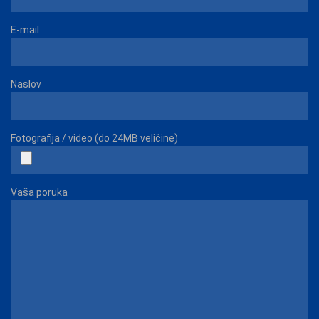
E-mail
Naslov
Fotografija / video (do 24MB veličine)
Vaša poruka