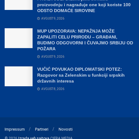
proizvodnju i nagrađuje one koji koriste 100
ODSTO DOMAĆE SIROVINE
AVGUST 9, 2026
MUP UPOZORAVA: NEPAŽNJA MOŽE
ZAPALITI CELU PRIRODU – GRAĐANI,
BUDIMO ODGOVORNI I ČUVAJMO SRBIJU OD
POŽARA
AVGUST 9, 2026
VUČIĆ POVUKAO DIPLOMATSKI POTEZ:
Razgovor sa Zelenskim u funkciji srpskih
državnih interesa
AVGUST 8, 2026
Impressum
Partneri
Novosti
© 2026
Izrada veb sajtova
CIFRA MEDIA