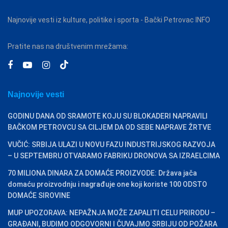
Najnovije vesti iz kulture, politike i sporta - Bački Petrovac INFO
Pratite nas na društvenim mrežama:
Najnovije vesti
GODINU DANA OD SRAMOTE KOJU SU BLOKADERI NAPRAVILI
BAČKOM PETROVCU SA CILJEM DA OD SEBE NAPRAVE ŽRTVE
VUČIĆ: SRBIJA ULAZI U NOVU FAZU INDUSTRIJSKOG RAZVOJA
– U SEPTEMBRU OTVARAMO FABRIKU DRONOVA SA IZRAELCIMA
70 MILIONA DINARA ZA DOMAĆE PROIZVODE: Država jača
domaću proizvodnju i nagrađuje one koji koriste 100 ODSTO
DOMAĆE SIROVINE
MUP UPOZORAVA: NEPAŽNJA MOŽE ZAPALITI CELU PRIRODU –
GRAĐANI, BUDIMO ODGOVORNI I ČUVAJMO SRBIJU OD POŽARA