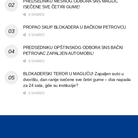
PREDSEDNIKU MESNOG ODBORA SNS MAGLIĆ
ISEČENE SVE ČETIRI GUME!
0 SHARES
PROPAO SKUP BLOKADERA U BAČKOM PETROVCU
0 SHARES
PREDSEDNIKU OPŠTINSKOG ODBORA SNS BAČKI
PETROVAC ZAPALJEN AUTOMOBIL!
0 SHARES
BLOKADERSKI TEROR U MAGLIĆU! Zapaljen auto u
dvorištu, dan ranije isečene sve četiri gume – dva napada
za 24 sata, gde su institucije?
0 SHARES