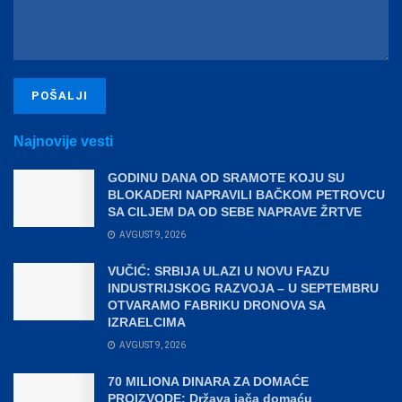
Najnovije vesti
GODINU DANA OD SRAMOTE KOJU SU
BLOKADERI NAPRAVILI BAČKOM PETROVCU
SA CILJEM DA OD SEBE NAPRAVE ŽRTVE
AVGUST 9, 2026
VUČIĆ: SRBIJA ULAZI U NOVU FAZU
INDUSTRIJSKOG RAZVOJA – U SEPTEMBRU
OTVARAMO FABRIKU DRONOVA SA
IZRAELCIMA
AVGUST 9, 2026
70 MILIONA DINARA ZA DOMAĆE
PROIZVODE: Država jača domaću