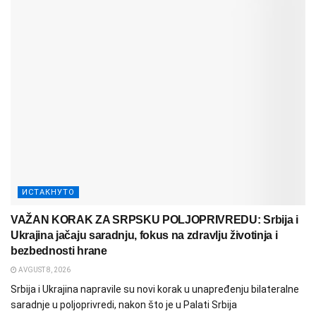
ИСТАКНУТО
VAŽAN KORAK ZA SRPSKU POLJOPRIVREDU: Srbija i
Ukrajina jačaju saradnju, fokus na zdravlju životinja i
bezbednosti hrane
AVGUST 8, 2026
Srbija i Ukrajina napravile su novi korak u unapređenju bilateralne
saradnje u poljoprivredi, nakon što je u Palati Srbija