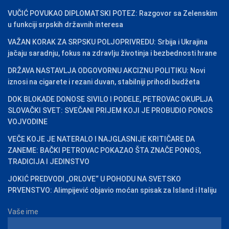
VUČIĆ POVUKAO DIPLOMATSKI POTEZ: Razgovor sa Zelenskim
u funkciji srpskih državnih interesa
VAŽAN KORAK ZA SRPSKU POLJOPRIVREDU: Srbija i Ukrajina
jačaju saradnju, fokus na zdravlju životinja i bezbednosti hrane
DRŽAVA NASTAVLJA ODGOVORNU AKCIZNU POLITIKU: Novi
iznosi na cigarete i rezani duvan, stabilniji prihodi budžeta
DOK BLOKADE DONOSE SIVILO I PODELE, PETROVAC OKUPLJA
SLOVAČKI SVET: SVEČANI PRIJEM KOJI JE PROBUDIO PONOS
VOJVODINE
VEČE KOJE JE NATERALO I NAJGLASNIJE KRITIČARE DA
ZANEME: BAČKI PETROVAC POKAZAO ŠTA ZNAČE PONOS,
TRADICIJA I JEDINSTVO
JOKIĆ PREDVODI „ORLOVE“ U POHODU NA SVETSKO
PRVENSTVO: Alimpijević objavio moćan spisak za Island i Italiju
Vaše ime