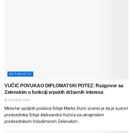
ИСТАКНУТО
VUČIĆ POVUKAO DIPLOMATSKI POTEZ: Razgovor sa
Zelenskim u funkciji srpskih državnih interesa
AVGUST 8, 2026
Ministar spoljnih poslova Srbije Marko Đurić ocenio je da je susret
predsednika Srbije Aleksandra Vučića sa ukrajinskim
predsednikom Volodimirom Zelenskim...