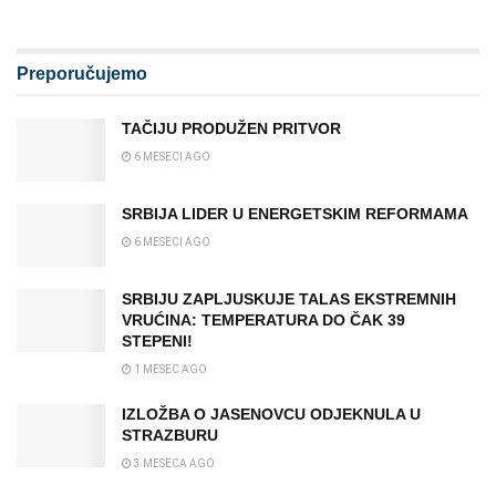
Preporučujemo
TAČIJU PRODUŽEN PRITVOR
6 MESECI AGO
SRBIJA LIDER U ENERGETSKIM REFORMAMA
6 MESECI AGO
SRBIJU ZAPLJUSKUJE TALAS EKSTREMNIH
VRUĆINA: TEMPERATURA DO ČAK 39
STEPENI!
1 MESEC AGO
IZLOŽBA O JASENOVCU ODJEKNULA U
STRAZBURU
3 MESECA AGO