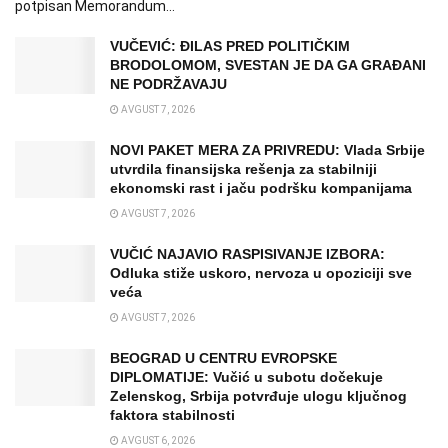
potpisan Memorandum...
VUČEVIĆ: ĐILAS PRED POLITIČKIM
BRODOLOMOM, SVESTAN JE DA GA GRAĐANI
NE PODRŽAVAJU
AVGUST 7, 2026
NOVI PAKET MERA ZA PRIVREDU: Vlada Srbije
utvrdila finansijska rešenja za stabilniji
ekonomski rast i jaču podršku kompanijama
AVGUST 7, 2026
VUČIĆ NAJAVIO RASPISIVANJE IZBORA:
Odluka stiže uskoro, nervoza u opoziciji sve
veća
AVGUST 7, 2026
BEOGRAD U CENTRU EVROPSKE
DIPLOMATIJE: Vučić u subotu dočekuje
Zelenskog, Srbija potvrđuje ulogu ključnog
faktora stabilnosti
AVGUST 6, 2026