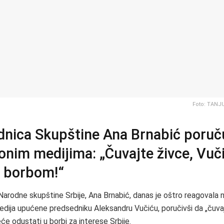
Foto: TANJ
dnica Skupštine Ana Brnabić poruč
onim medijima: „Čuvajte živce, Vuč
a borbom!“
arodne skupštine Srbije, Ana Brnabić, danas je oštro reagovala na
edija upućene predsedniku Aleksandru Vučiću, poručivši da „čuvaj
će odustati u borbi za interese Srbije.