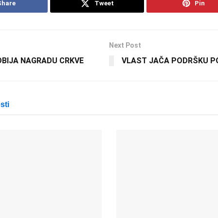
Share
Tweet
Pin
Next Post
OBIJA NAGRADU CRKVE
VLAST JAČA PODRŠKU 
sti