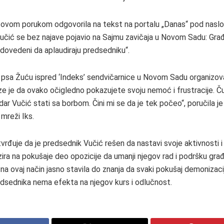
 ovom porukom odgovorila na tekst na portalu „Danas“ pod nasl
učić se bez najave pojavio na Sajmu zavičaja u Novom Sadu: Gra
dovedeni da aplaudiraju predsedniku“.
psa Žuću ispred ‘Indeks’ sendvičarnice u Novom Sadu organizova
e je da ovako očigledno pokazujete svoju nemoć i frustracije. Ču
ar Vučić stati sa borbom. Čini mi se da je tek počeo“, poručila j
mreži Iks.
vrđuje da je predsednik Vučić rešen da nastavi svoje aktivnosti i 
ira na pokušaje deo opozicije da umanji njegov rad i podršku gra
na ovaj način jasno stavila do znanja da svaki pokušaj demonizacije
edsednika nema efekta na njegov kurs i odlučnost.