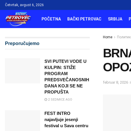
Četvrtak, avgust 6, 2026
POČETNA
BAČKI PETROVAC
SRBIJA
Home
Политик
Preporučujemo
BRN
SVI PUTEVI VODE U
OPOZ
KULPIN: STIŽE
PROGRAM
PREDSVEČANOSNIH
februar 8, 2026
DANA KOJI SE NE
PROPUŠTA
2 SEDMICE AGO
FEST INTRO
najavljuje jesenji
festival u Sava centru