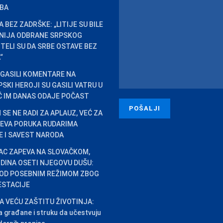
BA
 BEZ ZADRŠKE: „LITIJE SU BILE
INIJA ODBRANE SRPSKOG
HTELI SU DA SRBE OSTAVE BEZ
“
 GASILI KOMENTARE NA
SKI HEROJI SU GASILI VATRU U
IĆ IM DANAS ODAJE POČAST
SE NE RADI ZA APLAUZ, VEĆ ZA
ĆEVA PORUKA RUDARIMA
CE I SAVEST NARODA
AC ZAPEVA NA SLOVAČKOM,
DINA OSETI NJEGOVU DUŠU:
OD POSEBNIM REŽIMOM ZBOG
ESTACIJE
A VEĆU ZAŠTITU ŽIVOTINJA:
 građane i struku da učestvuju