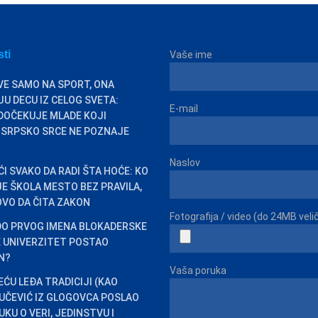
sti
Vaše ime
VE SAMO NA SPORT, ONA
U DECU IZ CELOG SVETA:
E-mail
DOČEKUJE MLADE KOJI
 SRPSKO SRCE NE POZNAJE
Naslov
ĆI SVAKO DA RADI ŠTA HOĆE: KO
 JE ŠKOLA MESTO BEZ PRAVILA,
VO DA ČITA ZAKON
Fotografija / video (do 24MB veli
DO PRVOG IMENA BLOKADERSKE
JE UNIVERZITET POSTAO
EN?
Vaša poruka
EĆU LEĐA TRADICIJI (KAO
VUČEVIĆ IZ GLOGOVCA POSLAO
KU O VERI, JEDINSTVU I