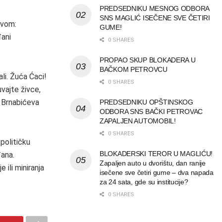
PREDSEDNIKU MESNOG ODBORA
SNS MAGLIĆ ISEČENE SVE ČETIRI
ovom:
GUME!
đani
0 SHARES
PROPAO SKUP BLOKADERA U
BAČKOM PETROVCU
li. Žuća Ćaci!
0 SHARES
vajte živce,
e Brnabićeva
PREDSEDNIKU OPŠTINSKOG
ODBORA SNS BAČKI PETROVAC
ZAPALJEN AUTOMOBIL!
0 SHARES
političku
BLOKADERSKI TEROR U MAGLIĆU!
đana.
Zapaljen auto u dvorištu, dan ranije
 ili miniranja
isečene sve četiri gume – dva napada
za 24 sata, gde su institucije?
0 SHARES