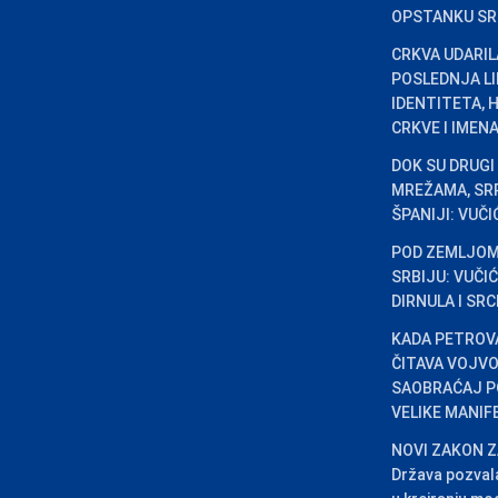
OPSTANKU SR
CRKVA UDARILA
POSLEDNJA L
IDENTITETA, 
CRKVE I IMENA
DOK SU DRUGI
MREŽAMA, SRP
ŠPANIJI: VUČ
POD ZEMLJOM 
SRBIJU: VUČI
DIRNULA I SR
KADA PETROV
ČITAVA VOJVO
SAOBRAĆAJ P
VELIKE MANIF
NOVI ZAKON Z
Država pozvala