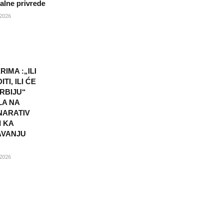
kalne privrede
2026
IMA :„ILI
TI, ILI ĆE
SRBIJU“
LA NA
NARATIV
I KA
AVANJU
2026