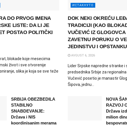
ИСТАКНУТО
RA DO PRVOG IMENA
DOK NEKI OKREĆU LEĐ
KE LISTE: DA LI JE
TRADICIJI (KAO BLOKAD
ET POSTAO POLITIČKI
VUČEVIĆ IZ GLOGOVCA
ZAVETNU PORUKU O VE
JEDINSTVU I OPSTANK
AVGUST 6, 2026
orat, blokade koje mesecima
ski život i sve otvorenije
Lider Srpske napredne stranke i 
oniranje, slika je koja se sve teže
predsednika Srbije za regionalna 
Vučević posetio je manastir Glo
Šipova, jednu...
SRBIJA OBEZBEDILA
NOVA ŠA
STABILNO
RAZVOJ O
SNABDEVANJE:
Država izd
Država i NIS
milion din
koordinisanim merama
bespovrat