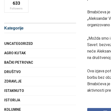
633
Followers
Brnabićeva je
„Aleksandar V
organizovano 
Kategorije
„Možda smo i 
UNCATEGORIZED
Savet: bezvez
neće Aleksand
AGRO KUTAK
na društvenoj 
BAČKI PETROVAC
Ova izjava pot
DRUŠTVO
borbu bez obz
ZDRAVLJE
Brnabićeva je 
aktivnosti pr
ISTAKNUTO
ISTORIJA
KOLUMNE