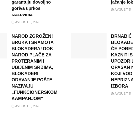
garantuju dovoljno
jačanje lo
goriva uprkos
AVGUST 5, 
izazovima
AVGUST 5, 2026
NAROD ZGROŽEN!
BRNABIĆ
BRUKA I SRAMOTA
BLOKADER
BLOKADERA! DOK
ĆE POBEDI
NAROD PLAČE ZA
KAZNITI 
PROTERANIM I
UPOZORI
UBIJENIM SRBIMA,
OPASAN 
BLOKADERI
KOJI VOD
ODAVANJE POŠTE
NEPRIZN
NAZIVAJU
IZBORA
„FUNKCIONERSKOM
AVGUST 5, 
KAMPANJOM“
AVGUST 5, 2026