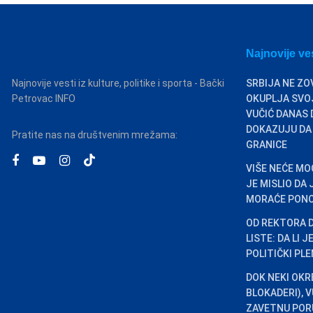
Najnovije ve
Najnovije vesti iz kulture, politike i sporta - Bački
SRBIJA NE ZO
Petrovac INFO
OKUPLJA SVOJ
VUČIĆ DANAS 
DOKAZUJU DA
Pratite nas na društvenim mrežama:
GRANICE
VIŠE NEĆE MO
JE MISLIO DA
MORAĆE PONO
OD REKTORA 
LISTE: DA LI 
POLITIČKI PL
DOK NEKI OKR
BLOKADERI), 
ZAVETNU PORU