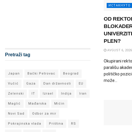
ИСТАКНУТО
OD REKTO
BLOKADERS
UNIVERZIT
PLEN?
AVGUST 6, 2026
Pretraži tag
Okupirani rekt
parališu akadem
Japan
Bački Petrovac
Beograd
političko pozici
može...
Vučić
Gaza
Dan državnosti
EU
Zelenski
IT
Izrael
Indija
Iran
Maglić
Mađarska
Mićin
Novi Sad
Odbor za mir
Pokrajinska vlada
Priština
RS