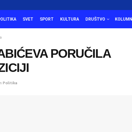
POLITIKA
SVET
SPORT
KULTURA
DRUŠTVO
KOLUMN
а
ABIĆEVA PORUČILA
ICIJI
in
Politika