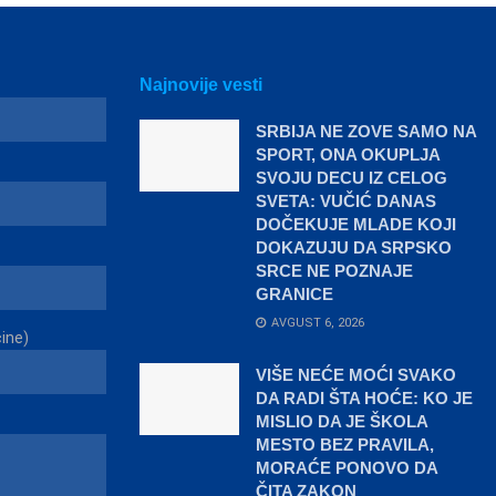
Najnovije vesti
SRBIJA NE ZOVE SAMO NA
SPORT, ONA OKUPLJA
SVOJU DECU IZ CELOG
SVETA: VUČIĆ DANAS
DOČEKUJE MLADE KOJI
DOKAZUJU DA SRPSKO
SRCE NE POZNAJE
GRANICE
AVGUST 6, 2026
čine)
VIŠE NEĆE MOĆI SVAKO
DA RADI ŠTA HOĆE: KO JE
MISLIO DA JE ŠKOLA
MESTO BEZ PRAVILA,
MORAĆE PONOVO DA
ČITA ZAKON