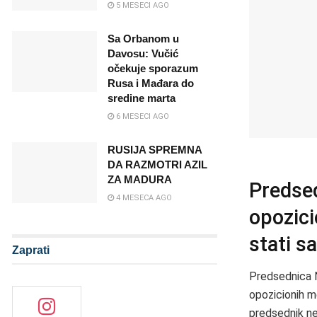
5 MESECI AGO
Sa Orbanom u
Davosu: Vučić
očekuje sporazum
Rusa i Mađara do
sredine marta
6 MESECI AGO
RUSIJA SPREMNA
DA RAZMOTRI AZIL
ZA MADURA
Predse
4 MESECA AGO
opozici
stati s
Zaprati
Predsednica N
opozicionih m
predsednik ne