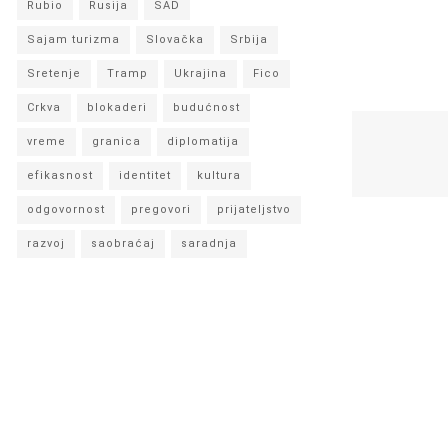
Rubio
Rusija
SAD
Sajam turizma
Slovačka
Srbija
Sretenje
Tramp
Ukrajina
Fico
Crkva
blokaderi
budućnost
vreme
granica
diplomatija
efikasnost
identitet
kultura
odgovornost
pregovori
prijateljstvo
razvoj
saobraćaj
saradnja