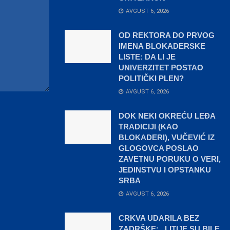
AVGUST 6, 2026
OD REKTORA DO PRVOG
IMENA BLOKADERSKE
LISTE: DA LI JE
UNIVERZITET POSTAO
POLITIČKI PLEN?
AVGUST 6, 2026
DOK NEKI OKREĆU LEĐA
TRADICIJI (KAO
BLOKADERI), VUČEVIĆ IZ
GLOGOVCA POSLAO
ZAVETNU PORUKU O VERI,
JEDINSTVU I OPSTANKU
SRBA
AVGUST 6, 2026
CRKVA UDARILA BEZ
ZADRŠKE: „LITIJE SU BILE