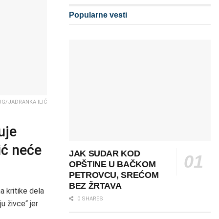
Popularne vesti
UG/JADRANKA ILIĆ
uje
ić neće
JAK SUDAR KOD
OPŠTINE U BAČKOM
PETROVCU, SREĆOM
BEZ ŽRTAVA
 kritike dela
0 SHARES
u živce“ jer