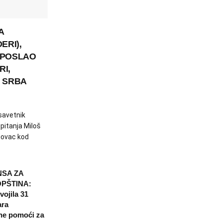
A
ERI),
 POSLAO
RI,
U SRBA
savetnik
pitanja Miloš
govac kod
NSA ZA
PŠTINA:
vojila 31
ara
ne pomoći za