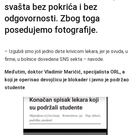
svašta bez pokrića i bez
odgovornosti. Zbog toga
posedujemo fotografije.
– Izgubili smo još jedno dete krivicom lekara, jer je svuda, u
firme, u bolnice dovedena SNS sekta – navode.
Međutim, doktor Vladimir Marićić, specijalista ORL, a
koji je operisao devojčicu je blokader i javno je podržao
studente