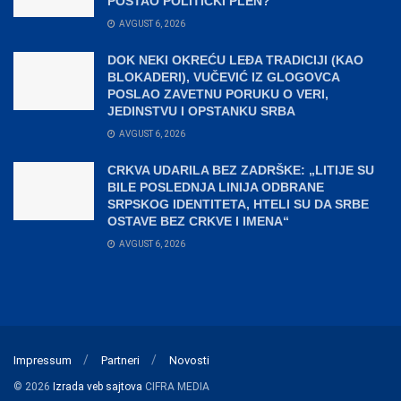
POSTAO POLITIČKI PLEN?
AVGUST 6, 2026
DOK NEKI OKREĆU LEĐA TRADICIJI (KAO
BLOKADERI), VUČEVIĆ IZ GLOGOVCA
POSLAO ZAVETNU PORUKU O VERI,
JEDINSTVU I OPSTANKU SRBA
AVGUST 6, 2026
CRKVA UDARILA BEZ ZADRŠKE: „LITIJE SU
BILE POSLEDNJA LINIJA ODBRANE
SRPSKOG IDENTITETA, HTELI SU DA SRBE
OSTAVE BEZ CRKVE I IMENA“
AVGUST 6, 2026
Impressum
Partneri
Novosti
© 2026
Izrada veb sajtova
CIFRA MEDIA