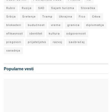
Rubio
Rusija
SAD
Sajam turizma
Slovačka
Srbija
Sretenje
Tramp
Ukrajina
Fico
Crkva
blokaderi
budućnost
vreme
granica
diplomatija
efikasnost
identitet
kultura
odgovornost
pregovori
prijateljstvo
razvoj
saobraćaj
saradnja
Popularne vesti