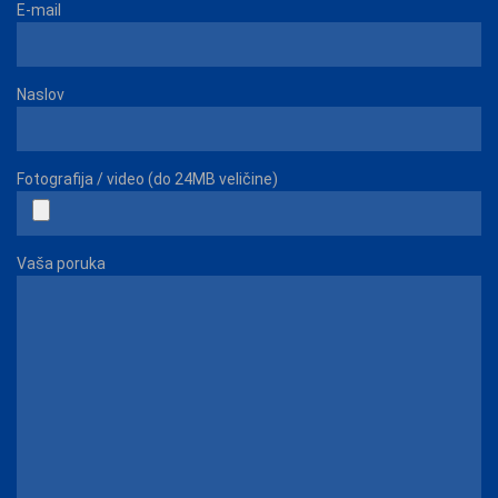
E-mail
Naslov
Fotografija / video (do 24MB veličine)
Vaša poruka