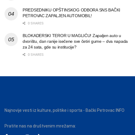
PREDSEDNIKU OPŠTINSKOG ODBORA SNS BAČKI
PETROVAC ZAPALJEN AUTOMOBIL!
0 SHARES
BLOKADERSKI TEROR U MAGLIĆU! Zapaljen auto u
dvorištu, dan ranije isečene sve četiri gume – dva napada
za 24 sata, gde su institucije?
0 SHARES
Najnovije vesti iz kulture, politike i sporta - Bački Petrovac INFO
Pratite nas na društvenim mrežama: