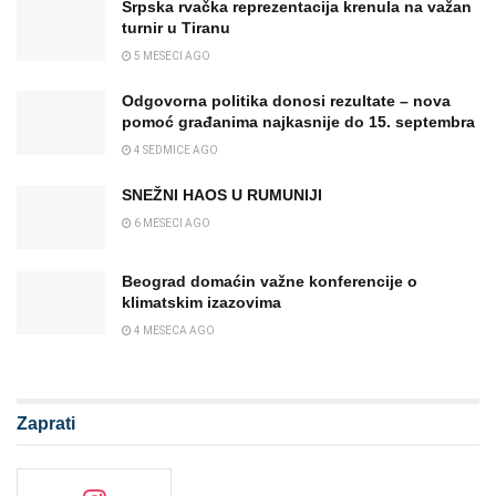
Srpska rvačka reprezentacija krenula na važan
turnir u Tiranu
5 MESECI AGO
Odgovorna politika donosi rezultate – nova
pomoć građanima najkasnije do 15. septembra
4 SEDMICE AGO
SNEŽNI HAOS U RUMUNIJI
6 MESECI AGO
Beograd domaćin važne konferencije o
klimatskim izazovima
4 MESECA AGO
Zaprati