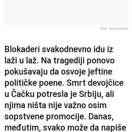
Foto: Screenshot
Blokaderi svakodnevno idu iz
laži u laž. Na tragediji ponovo
pokušavaju da osvoje jeftine
političke poene. Smrt devojčice
u Čačku potresla je Srbiju, ali
njima ništa nije važno osim
sopstvene promocije. Danas,
međutim, svako može da napiše