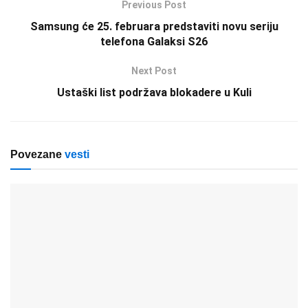
Previous Post
Samsung će 25. februara predstaviti novu seriju
telefona Galaksi S26
Next Post
Ustaški list podržava blokadere u Kuli
Povezane
vesti