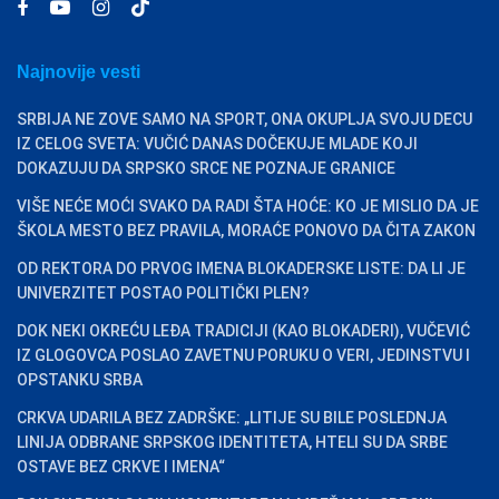
Najnovije vesti
SRBIJA NE ZOVE SAMO NA SPORT, ONA OKUPLJA SVOJU DECU
IZ CELOG SVETA: VUČIĆ DANAS DOČEKUJE MLADE KOJI
DOKAZUJU DA SRPSKO SRCE NE POZNAJE GRANICE
VIŠE NEĆE MOĆI SVAKO DA RADI ŠTA HOĆE: KO JE MISLIO DA JE
ŠKOLA MESTO BEZ PRAVILA, MORAĆE PONOVO DA ČITA ZAKON
OD REKTORA DO PRVOG IMENA BLOKADERSKE LISTE: DA LI JE
UNIVERZITET POSTAO POLITIČKI PLEN?
DOK NEKI OKREĆU LEĐA TRADICIJI (KAO BLOKADERI), VUČEVIĆ
IZ GLOGOVCA POSLAO ZAVETNU PORUKU O VERI, JEDINSTVU I
OPSTANKU SRBA
CRKVA UDARILA BEZ ZADRŠKE: „LITIJE SU BILE POSLEDNJA
LINIJA ODBRANE SRPSKOG IDENTITETA, HTELI SU DA SRBE
OSTAVE BEZ CRKVE I IMENA“