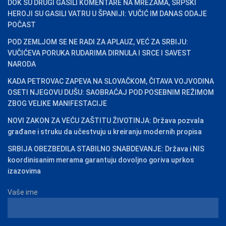
DOK SU DRUGI GASILI KOMENTARE NA MREŽAMA, SRPSKI
HEROJI SU GASILI VATRU U ŠPANIJI: VUČIĆ IM DANAS ODAJE
POČAST
POD ZEMLJOM SE NE RADI ZA APLAUZ, VEĆ ZA SRBIJU:
VUČIĆEVA PORUKA RUDARIMA DIRNULA I SRCE I SAVEST
NARODA
KADA PETROVAC ZAPEVA NA SLOVAČKOM, ČITAVA VOJVODINA
OSETI NJEGOVU DUŠU: SAOBRAĆAJ POD POSEBNIM REŽIMOM
ZBOG VELIKE MANIFESTACIJE
NOVI ZAKON ZA VEĆU ZAŠTITU ŽIVOTINJA: Država pozvala
građane i struku da učestvuju u kreiranju modernih propisa
SRBIJA OBEZBEDILA STABILNO SNABDEVANJE: Država i NIS
koordinisanim merama garantuju dovoljno goriva uprkos
izazovima
Vaše ime