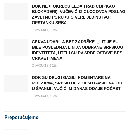
DOK NEKI OKREĆU LEĐA TRADICIJI (KAO
BLOKADERI), VUČEVIĆ IZ GLOGOVCA POSLAO
ZAVETNU PORUKU O VERI, JEDINSTVU I
OPSTANKU SRBA
AVGUST 6, 2026
CRKVA UDARILA BEZ ZADRŠKE: „LITIJE SU
BILE POSLEDNJA LINIJA ODBRANE SRPSKOG
IDENTITETA, HTELI SU DA SRBE OSTAVE BEZ
CRKVE I IMENA“
AVGUST 6, 2026
DOK SU DRUGI GASILI KOMENTARE NA
MREŽAMA, SRPSKI HEROJI SU GASILI VATRU
U ŠPANIJI: VUČIĆ IM DANAS ODAJE POČAST
AVGUST 6, 2026
Preporučujemo