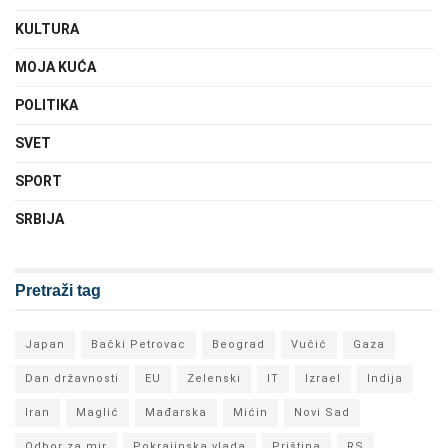
KULTURA
MOJA KUĆA
POLITIKA
SVET
SPORT
SRBIJA
Pretraži tag
Japan
Bački Petrovac
Beograd
Vučić
Gaza
Dan državnosti
EU
Zelenski
IT
Izrael
Indija
Iran
Maglić
Mađarska
Mićin
Novi Sad
Odbor za mir
Pokrajinska vlada
Priština
RS