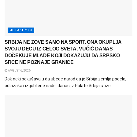
ИСТАКНУТО
SRBIJA NE ZOVE SAMO NA SPORT, ONA OKUPLJA
SVOJU DECU IZ CELOG SVETA: VUČIĆ DANAS
DOČEKUJE MLADE KOJI DOKAZUJU DA SRPSKO
SRCE NE POZNAJE GRANICE
AVGUST 6, 2026
Dok neki pokušavaju da ubede narod da je Srbija zemlja podela,
odlazaka i izgubljene nade, danas iz Palate Srbija stiže...