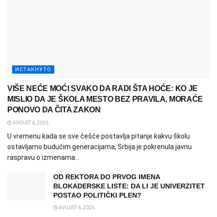
ИСТАКНУТО
VIŠE NEĆE MOĆI SVAKO DA RADI ŠTA HOĆE: KO JE
MISLIO DA JE ŠKOLA MESTO BEZ PRAVILA, MORAĆE
PONOVO DA ČITA ZAKON
AVGUST 6, 2026
U vremenu kada se sve češće postavlja pitanje kakvu školu
ostavljamo budućim generacijama, Srbija je pokrenula javnu
raspravu o izmenama...
OD REKTORA DO PRVOG IMENA
BLOKADERSKE LISTE: DA LI JE UNIVERZITET
POSTAO POLITIČKI PLEN?
AVGUST 6, 2026