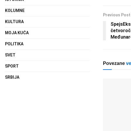
KOLUMNE
Previous Post
KULTURA
SpejsEks
četvoroč
MOJA KUĆA
Međunaro
POLITIKA
SVET
Povezane
ve
SPORT
SRBIJA