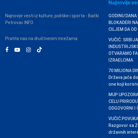
Najnovije ve
Najnovije vesti iz kulture, politike i sporta - Bački
GODINU DANA
Petrovac INFO
BLOKADERI NA
CILJEM DA OD
Pratite nas na društvenim mrežama:
VUČIĆ: SRBIJA
INDUSTRIJSK
OTVARAMO FA
IZRAELCIMA
70 MILIONA D
Država jača d
one koji kori
MUP UPOZORA
CELU PRIRODU
ODGOVORNI I
VUČIĆ POVUKA
Razgovor sa Ze
državnih inter