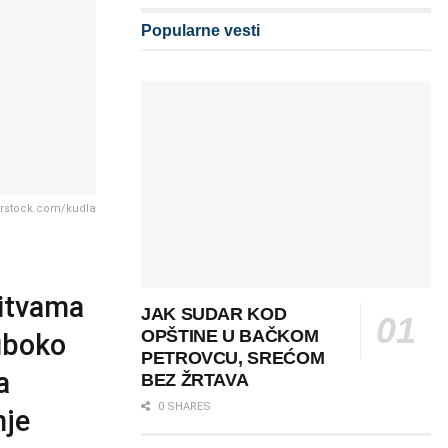
Popularne vesti
erstock.com/kudla
litvama
JAK SUDAR KOD
OPŠTINE U BAČKOM
duboko
PETROVCU, SREĆOM
a
BEZ ŽRTAVA
0 SHARES
nje