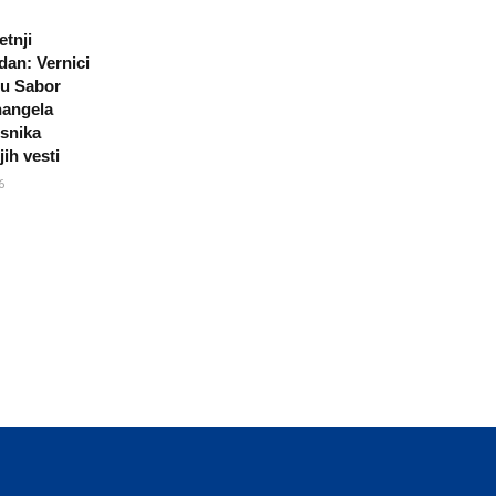
etnji
an: Vernici
ju Sabor
hangela
esnika
jih vesti
6