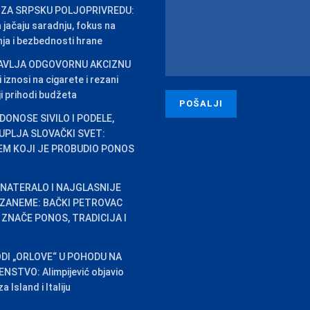
 ZA SRPSKU POLJOPRIVREDU:
na jačaju saradnju, fokus na
inja i bezbednosti hrane
AVLJA ODGOVORNU AKCIZNU
iznosi na cigarete i rezani
ji prihodi budžeta
DONOSE SIVILO I PODELE,
PLJA SLOVAČKI SVET:
EM KOJI JE PROBUDIO PONOS
 NATERALO I NAJGLASNIJE
 ZANEME: BAČKI PETROVAC
ZNAČE PONOS, TRADICIJA I
DI „ORLOVE“ U POHODU NA
STVO: Alimpijević objavio
 Island i Italiju