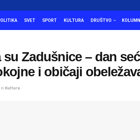
POLITIKA
SVET
SPORT
KULTURA
DRUŠTVO
KOLUMN
a su Zadušnice – dan seć
kojne i običaji obeležav
in
Kultura