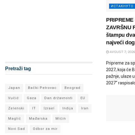
ИСТАКНУТО
PRIPREME 
ZAVRŠNU FA
štampu dva 
najveći doga
AVGUST 7, 2026
Pripreme za sp
Pretraži tag
2027, koja će 
pažnje, ulaze 
2027“ raspisalo 
Japan
Bački Petrovac
Beograd
Vučić
Gaza
Dan državnosti
EU
Zelenski
IT
Izrael
Indija
Iran
Maglić
Mađarska
Mićin
Novi Sad
Odbor za mir