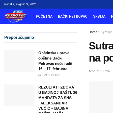
Nedelja, avgust 9, 2026
POČETNA
BAČKI PETROVAC
SRBIJA
Home
Култура
Preporučujemo
Sutr
Opštinska uprava
na po
opštine Bački
Petrovac neće raditi
16. i 17. februara
februar 13, 2026
6 MESECI AGO
REZULTATI IZBORA
U BAJINOJ BAŠTI: 26
MANDATA ZA SNS
,,ALEKSANDAR
VUČIĆ – BAJINA