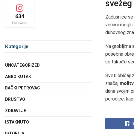
svežeg 
634
Zadušnice se
Followers
vernici mogli 
duhovnog znača
Na grobljima s
Kategorije
posebna obred
se takođe seć
UNCATEGORIZED
Sveti običaji 
AGRO KUTAK
značaj
molitv
BAČKI PETROVAC
dana svojim p
porodice, kao
DRUŠTVO
ZDRAVLJE
ISTAKNUTO
ISTORIJA