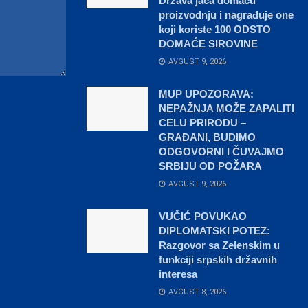
Država jača domaću
proizvodnju i nagrađuje one
koji koriste 100 ODSTO
DOMAĆE SIROVINE
AVGUST 9, 2026
MUP UPOZORAVA:
NEPAŽNJA MOŽE ZAPALITI
CELU PRIRODU –
GRAĐANI, BUDIMO
ODGOVORNI I ČUVAJMO
SRBIJU OD POŽARA
AVGUST 9, 2026
VUČIĆ POVUKAO
DIPLOMATSKI POTEZ:
Razgovor sa Zelenskim u
funkciji srpskih državnih
interesa
AVGUST 8, 2026