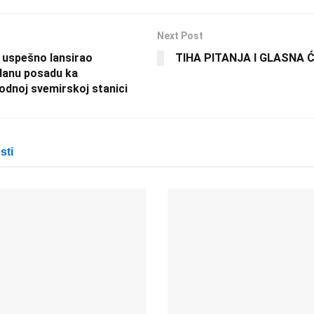
Next Post
 uspešno lansirao
TIHA PITANJA I GLASNA
lanu posadu ka
dnoj svemirskoj stanici
sti