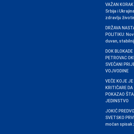
VAŽAN KORAK
Srbija i Ukraji
zdravlju život
DRŽAVA NAST
POLITIKU: Novi 
duvan, stabilni
DOK BLOKADE 
PETROVAC OKU
SVEČANI PRIJ
VOJVODINE
VEČE KOJE JE
KRITIČARE DA
POKAZAO ŠTA 
JEDINSTVO
JOKIĆ PREDVO
SVETSKO PRVEN
moćan spisak za