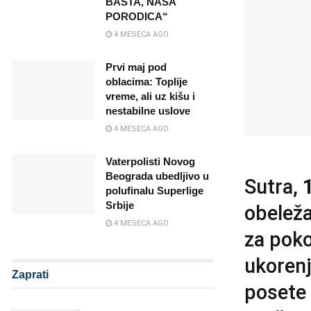
BAŠTA, NAŠA
PORODICA“
4 MESECA AGO
Prvi maj pod
oblacima: Toplije
vreme, ali uz kišu i
nestabilne uslove
4 MESECA AGO
Vaterpolisti Novog
Beograda ubedljivo u
Sutra,
polufinalu Superlige
Srbije
obelež
4 MESECA AGO
za poko
ukorenj
Zaprati
posete 