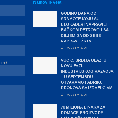
Najnovije vesti
GODINU DANA OD
SRAMOTE KOJU SU
BLOKADERI NAPRAVILI
BAČKOM PETROVCU SA
CILJEM DA OD SEBE
NAPRAVE ŽRTVE
AVGUST 9, 2026
VUČIĆ: SRBIJA ULAZI U
čine)
NOVU FAZU
INDUSTRIJSKOG RAZVOJA
– U SEPTEMBRU
OTVARAMO FABRIKU
DRONOVA SA IZRAELCIMA
AVGUST 9, 2026
70 MILIONA DINARA ZA
DOMAĆE PROIZVODE: