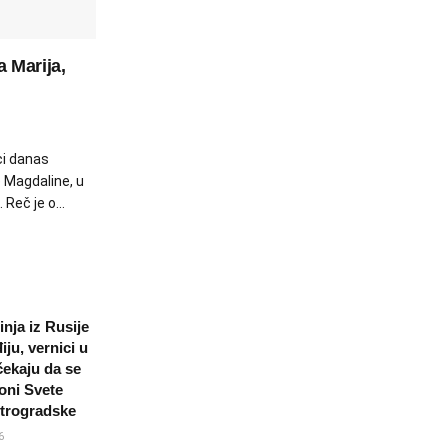
 Marija,
ci danas
 Magdaline, u
Reč je o...
inja iz Rusije
điju, vernici u
ekaju da se
oni Svete
etrogradske
6