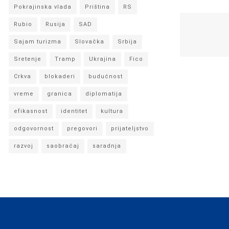
Pokrajinska vlada
Priština
RS
Rubio
Rusija
SAD
Sajam turizma
Slovačka
Srbija
Sretenje
Tramp
Ukrajina
Fico
Crkva
blokaderi
budućnost
vreme
granica
diplomatija
efikasnost
identitet
kultura
odgovornost
pregovori
prijateljstvo
razvoj
saobraćaj
saradnja