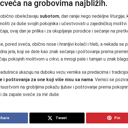
cveća na grobovima najbližih.
 obično obeležavaju
subotom
, dan ranije nego nedeljne liturgije,
moliti za duše svojih pokojnika i učestvovati u zajedničkoj molitvi
ja, ovaj dan je prilika i za okupljanje porodice i sećanje na pretk
e, pored sveća, obično nose i hranljivi kolači i hleb, a nekada se p
na jela, koji se dele kao znak sećanja i poštovanja prema preminu
aju pokojnih molitvom u crkvi, a mnogi pale i tamjan u znak blago
zadušnica ukazuju na duboku vezu vernika sa predacima i tradicijom,
e i poštovanja za one koji više nisu sa nama
. Vernici se poziv
risustvom na grobljima pokažu ljubav i poštovanje prema pokojn
 i da zapale sveće za mir duše.
Share
Tweet
Pin