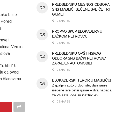
PREDSEDNIKU MESNOG ODBORA
SNS MAGLIĆ ISEČENE SVE ČETIRI
 kako bi se
GUME!
. Pored
0 SHARES
e.
PROPAO SKUP BLOKADERA U
BAČKOM PETROVCU
rave i
0 SHARES
lima. Vernici
slova.
PREDSEDNIKU OPŠTINSKOG
ODBORA SNS BAČKI PETROVAC
ZAPALJEN AUTOMOBIL!
 ali i na
0 SHARES
aju da ovog
im članovima
BLOKADERSKI TEROR U MAGLIĆU!
Zapaljen auto u dvorištu, dan ranije
isečene sve četiri gume – dva napada
za 24 sata, gde su institucije?
0 SHARES