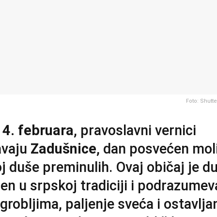
Foto: Shutt
14. februara
, pravoslavni vernici
avaju
Zadušnice
, dan posvećen mo
j duše preminulih. Ovaj običaj je 
en u srpskoj tradiciji i podrazumev
grobljima, paljenje sveća i ostavlja