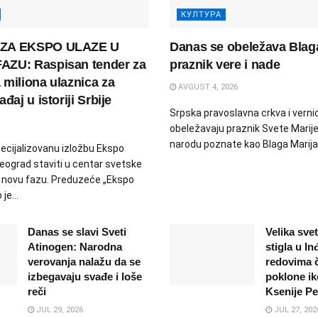
КУЛТУРА
ZA EKSPO ULAZE U
Danas se obeležava Blaga
ZU: Raspisan tender za
praznik vere i nade
miliona ulaznica za
AVGUST 4, 2026
đaj u istoriji Srbije
Srpska pravoslavna crkva i verni
obeležavaju praznik Svete Marije
narodu poznate kao Blaga Marija. 
ecijalizovanu izložbu Ekspo
Beograd staviti u centar svetske
u novu fazu. Preduzeće „Ekspo
je...
Danas se slavi Sveti
Velika svet
Atinogen: Narodna
stigla u In
verovanja nalažu da se
redovima č
izbegavaju svađe i loše
poklone ik
reči
Ksenije P
JUL 29, 2026
JUL 27, 202