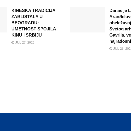
KINESKA TRADICIJA
Danas je L
ZABLISTALA U
Aranđelovd
BEOGRADU:
obeležava
UMETNOST SPOJILA
Svetog ar
KINU I SRBIJU
Gavrila, v
najradosni
JUL 27, 2026
JUL 26, 202