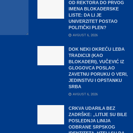
OD REKTORA DO PRVOG
IMENA BLOKADERSKE
LISTE: DA LI JE
UNIVERZITET POSTAO
POLITIČKI PLEN?
AVGUST 6, 2026
DOK NEKI OKREĆU LEĐA
TRADICIJI (KAO
BLOKADERI), VUČEVIĆ IZ
GLOGOVCA POSLAO
ZAVETNU PORUKU O VERI,
JEDINSTVU I OPSTANKU
SRBA
AVGUST 6, 2026
CRKVA UDARILA BEZ
ZADRŠKE: „LITIJE SU BILE
POSLEDNJA LINIJA
ODBRANE SRPSKOG