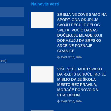
Najnovije vesti
SRBIJA NE ZOVE SAMO NA
SPORT, ONA OKUPLJA
SVOJU DECU IZ CELOG
SVETA: VUČIĆ DANAS
DOČEKUJE MLADE KOJI
DOKAZUJU DA SRPSKO
SRCE NE POZNAJE
GRANICE
AVGUST 6, 2026
čine)
VIŠE NEĆE MOĆI SVAKO
DA RADI ŠTA HOĆE: KO JE
MISLIO DA JE ŠKOLA
MESTO BEZ PRAVILA,
MORAĆE PONOVO DA
ČITA ZAKON
AVGUST 6, 2026