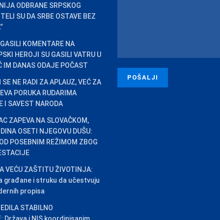
INIJA ODBRANE SRPSKOG
HTELI SU DA SRBE OSTAVE BEZ
“
 GASILI KOMENTARE NA
SKI HEROJI SU GASILI VATRU U
IĆ IM DANAS ODAJE POČAST
SE NE RADI ZA APLAUZ, VEĆ ZA
ĆEVA PORUKA RUDARIMA
CE I SAVEST NARODA
AC ZAPEVA NA SLOVAČKOM,
DINA OSETI NJEGOVU DUŠU:
OD POSEBNIM REŽIMOM ZBOG
ESTACIJE
A VEĆU ZAŠTITU ŽIVOTINJA:
 građane i struku da učestvuju
dernih propisa
EDILA STABILNO
Država i NIS koordinisanim