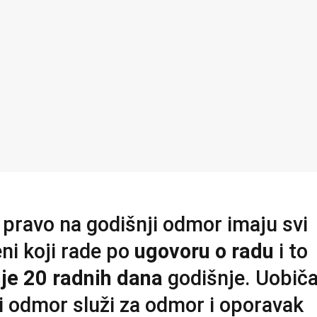
i pravo na godišnji odmor imaju svi
ni koji rade po
ugovoru o radu
i to
je 20 radnih dana
godišnje. Uobiča
i odmor služi za odmor i oporavak