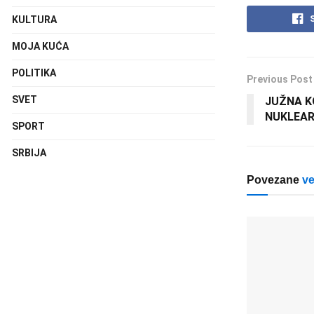
KULTURA
MOJA KUĆA
POLITIKA
Previous Post
SVET
JUŽNA K
NUKLEA
SPORT
SRBIJA
Povezane
ve