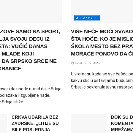
ИСТАКНУТО
 ZOVE SAMO NA SPORT,
VIŠE NEĆE MOĆI SVAKO
JA SVOJU DECU IZ
ŠTA HOĆE: KO JE MISLI
TA: VUČIĆ DANAS
ŠKOLA MESTO BEZ PRA
 MLADE KOJI
MORAĆE PONOVO DA Č
 DA SRPSKO SRCE NE
AVGUST 6, 2026
GRANICE
U vremenu kada se sve češće pos
kakvu školu ostavljamo budućim
Srbija je pokrenula javnu raspra
avaju da ubede narod da je Srbija
odlazaka i izgubljene nade,
Srbija stiže...
CRKVA UDARILA BEZ
DOK SU D
ZADRŠKE: „LITIJE SU
KOMENTA
BILE POSLEDNJA
MREŽAMA