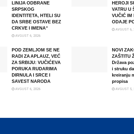
LINIJA ODBRANE
HEROJI S
SRPSKOG
VATRU U Š
IDENTITETA, HTELI SU
VUČIĆ IM
DA SRBE OSTAVE BEZ
ODAJE P
CRKVE I IMENA“
AVGUST 6, 
AVGUST 6, 2026
POD ZEMLJOM SE NE
NOVI ZAK
RADI ZA APLAUZ, VEĆ
ZAŠTITU 
ZA SRBIJU: VUČIĆEVA
Država po
PORUKA RUDARIMA
i struku d
DIRNULA I SRCE I
kreiranju 
SAVEST NARODA
propisa
AVGUST 6, 2026
AVGUST 5, 