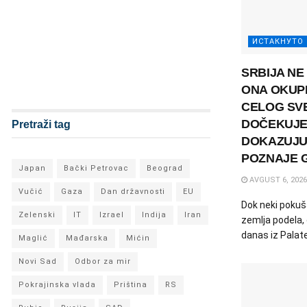
ИСТАКНУТО
SRBIJA NE
ONA OKUPL
CELOG SVE
DOČEKUJE
Pretraži tag
DOKAZUJU
POZNAJE 
Japan
Bački Petrovac
Beograd
AVGUST 6, 2026
Vučić
Gaza
Dan državnosti
EU
Dok neki pokuš
Zelenski
IT
Izrael
Indija
Iran
zemlja podela, 
danas iz Palate 
Maglić
Mađarska
Mićin
Novi Sad
Odbor za mir
Pokrajinska vlada
Priština
RS