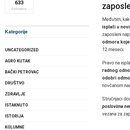
633
zaposle
Followers
Međutim, kako
isplati u no
Kategorije
zaposleni nap
odmora koje 
12 meseci.
UNCATEGORIZED
AGRO KUTAK
Pravo na isp
radnog odnos
BAČKI PETROVAC
odobri odmo
DRUŠTVO
novčanom nado
ZDRAVLJE
Stručnjaci do
ISTAKNUTO
poslovima nem
vezana za za
ISTORIJA
KOLUMNE