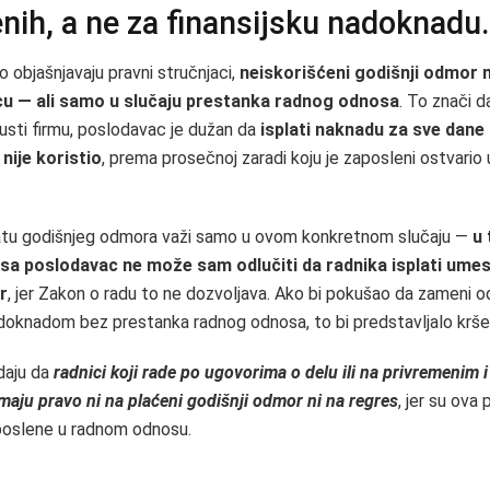
nih, a ne za finansijsku nadoknadu.
 objašnjavaju pravni stručnjaci,
neiskorišćeni godišnji odmor
vcu — ali samo u slučaju prestanka radnog odnosa
. To znači d
usti firmu, poslodavac je dužan da
isplati naknadu za sve dane
nije koristio
, prema prosečnoj zaradi koju je zaposleni ostvario
latu godišnjeg odmora važi samo u ovom konkretnom slučaju —
u 
a poslodavac ne može sam odlučiti da radnika isplati ume
r
, jer Zakon o radu to ne dozvoljava. Ako bi pokušao da zameni 
knadom bez prestanka radnog odnosa, to bi predstavljalo krše
daju da
radnici koji rade po ugovorima o delu ili na privremenim
aju pravo ni na plaćeni godišnji odmor ni na regres
, jer su ova 
poslene u radnom odnosu.