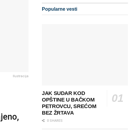
Popularne vesti
Ilustracija
JAK SUDAR KOD
OPŠTINE U BAČKOM
PETROVCU, SREĆOM
BEZ ŽRTAVA
jeno,
0 SHARES