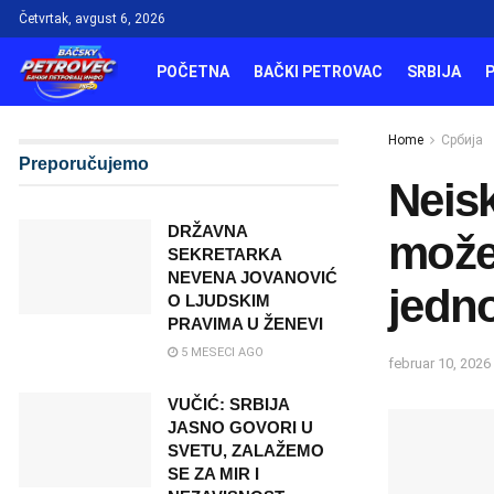
Četvrtak, avgust 6, 2026
POČETNA
BAČKI PETROVAC
SRBIJA
Home
Србија
Preporučujemo
Neis
DRŽAVNA
može 
SEKRETARKA
NEVENA JOVANOVIĆ
jedn
O LJUDSKIM
PRAVIMA U ŽENEVI
5 MESECI AGO
februar 10, 2026
VUČIĆ: SRBIJA
JASNO GOVORI U
SVETU, ZALAŽEMO
SE ZA MIR I