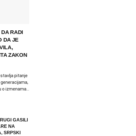
 DA RADI
O DA JE
VILA,
ITA ZAKON
tavlja pitanje
 generacijama,
vu o izmenama...
RUGI GASILI
RE NA
, SRPSKI