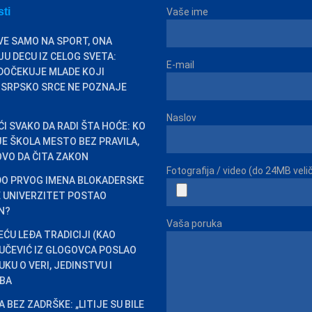
sti
Vaše ime
VE SAMO NA SPORT, ONA
U DECU IZ CELOG SVETA:
E-mail
DOČEKUJE MLADE KOJI
 SRPSKO SRCE NE POZNAJE
Naslov
ĆI SVAKO DA RADI ŠTA HOĆE: KO
 JE ŠKOLA MESTO BEZ PRAVILA,
VO DA ČITA ZAKON
Fotografija / video (do 24MB veli
DO PRVOG IMENA BLOKADERSKE
JE UNIVERZITET POSTAO
EN?
Vaša poruka
EĆU LEĐA TRADICIJI (KAO
VUČEVIĆ IZ GLOGOVCA POSLAO
KU O VERI, JEDINSTVU I
BA
 BEZ ZADRŠKE: „LITIJE SU BILE