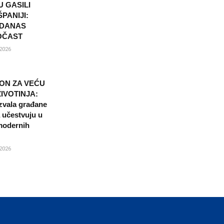
U GASILI
PANIJI:
 DANAS
OČAST
2026
ON ZA VEĆU
ŽIVOTINJA:
zvala građane
a učestvuju u
modernih
2026