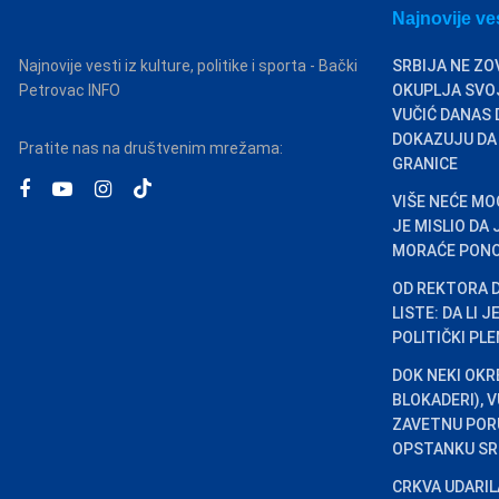
Najnovije ve
Najnovije vesti iz kulture, politike i sporta - Bački
SRBIJA NE ZO
Petrovac INFO
OKUPLJA SVOJ
VUČIĆ DANAS 
DOKAZUJU DA
Pratite nas na društvenim mrežama:
GRANICE
VIŠE NEĆE MO
JE MISLIO DA
MORAĆE PONO
OD REKTORA 
LISTE: DA LI 
POLITIČKI PL
DOK NEKI OKR
BLOKADERI), 
ZAVETNU PORU
OPSTANKU SR
CRKVA UDARILA