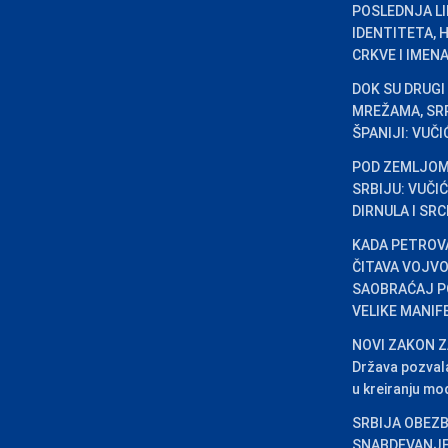
POSLEDNJA L
IDENTITETA, 
CRKVE I IMENA
DOK SU DRUGI
MREŽAMA, SRP
ŠPANIJI: VUČ
POD ZEMLJOM 
SRBIJU: VUČI
DIRNULA I SR
KADA PETROV
ČITAVA VOJVO
SAOBRAĆAJ P
VELIKE MANIF
NOVI ZAKON Z
Država pozvala
u kreiranju mo
SRBIJA OBEZB
SNABDEVANJE: 