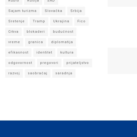
Rubio
Rusija
SAD
Sajam turizma
Slovačka
Srbija
Sretenje
Tramp
Ukrajina
Fico
Crkva
blokaderi
budućnost
vreme
granica
diplomatija
efikasnost
identitet
kultura
odgovornost
pregovori
prijateljstvo
razvoj
saobraćaj
saradnja