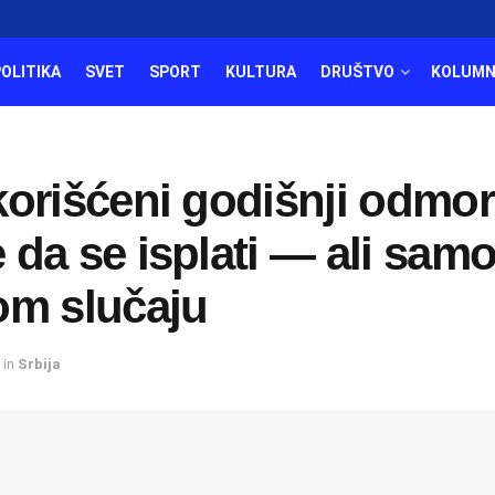
POLITIKA
SVET
SPORT
KULTURA
DRUŠTVO
KOLUMN
korišćeni godišnji odmor
da se isplati — ali samo
om slučaju
in
Srbija