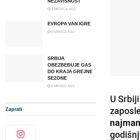
NEZAVISNOST
3 MESECA AGO
EVROPA VAN IGRE
6 MESECI AGO
SRBIJA
OBEZBEĐUJE GAS
DO KRAJA GREJNE
SEZONE
6 MESECI AGO
U Srbij
zaposle
Zaprati
najman
godišnj