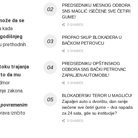
PREDSEDNIKU MESNOG ODBORA
SNS MAGLIĆ ISEČENE SVE ČETIRI
GUME!
 može da se
0 SHARES
a kada
 godišnjeg
PROPAO SKUP BLOKADERA U
BAČKOM PETROVCU
 u prethodnih
0 SHARES
PREDSEDNIKU OPŠTINSKOG
toku trajanja
ODBORA SNS BAČKI PETROVAC
sto da mu
ZAPALJEN AUTOMOBIL!
odmor
0 SHARES
nje zakona.
BLOKADERSKI TEROR U MAGLIĆU!
Zapaljen auto u dvorištu, dan ranije
 i povremenim
isečene sve četiri gume – dva napada
prava izričito
za 24 sata, gde su institucije?
0 SHARES