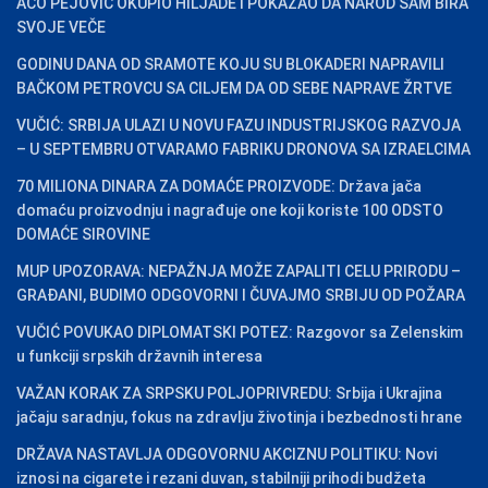
ACO PEJOVIĆ OKUPIO HILJADE I POKAZAO DA NAROD SAM BIRA
SVOJE VEČE
GODINU DANA OD SRAMOTE KOJU SU BLOKADERI NAPRAVILI
BAČKOM PETROVCU SA CILJEM DA OD SEBE NAPRAVE ŽRTVE
VUČIĆ: SRBIJA ULAZI U NOVU FAZU INDUSTRIJSKOG RAZVOJA
– U SEPTEMBRU OTVARAMO FABRIKU DRONOVA SA IZRAELCIMA
70 MILIONA DINARA ZA DOMAĆE PROIZVODE: Država jača
domaću proizvodnju i nagrađuje one koji koriste 100 ODSTO
DOMAĆE SIROVINE
MUP UPOZORAVA: NEPAŽNJA MOŽE ZAPALITI CELU PRIRODU –
GRAĐANI, BUDIMO ODGOVORNI I ČUVAJMO SRBIJU OD POŽARA
VUČIĆ POVUKAO DIPLOMATSKI POTEZ: Razgovor sa Zelenskim
u funkciji srpskih državnih interesa
VAŽAN KORAK ZA SRPSKU POLJOPRIVREDU: Srbija i Ukrajina
jačaju saradnju, fokus na zdravlju životinja i bezbednosti hrane
DRŽAVA NASTAVLJA ODGOVORNU AKCIZNU POLITIKU: Novi
iznosi na cigarete i rezani duvan, stabilniji prihodi budžeta