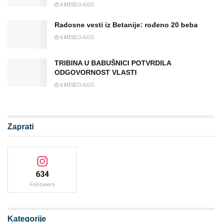
6 MESECI AGO
Radosne vesti iz Betanije: rođeno 20 beba
6 MESECI AGO
TRIBINA U BABUŠNICI POTVRDILA
ODGOVORNOST VLASTI
6 MESECI AGO
Zaprati
634
Followers
Kategorije