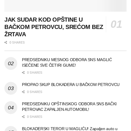
JAK SUDAR KOD OPŠTINE U
BAČKOM PETROVCU, SREĆOM BEZ
ŽRTAVA
0 SHARES
PREDSEDNIKU MESNOG ODBORA SNS MAGLIĆ
ISEČENE SVE ČETIRI GUME!
0 SHARES
PROPAO SKUP BLOKADERA U BAČKOM PETROVCU
0 SHARES
PREDSEDNIKU OPŠTINSKOG ODBORA SNS BAČKI
PETROVAC ZAPALJEN AUTOMOBIL!
0 SHARES
BLOKADERSKI TEROR U MAGLIĆU! Zapaljen auto u