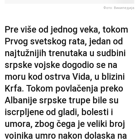
Фото: Википедија
Pre više od jednog veka, tokom
Prvog svetskog rata, jedan od
najtužnijih trenutaka u sudbini
srpske vojske dogodio se na
moru kod ostrva Vida, u blizini
Krfa. Tokom povlačenja preko
Albanije srpske trupe bile su
iscrpljene od gladi, bolesti i
umora, zbog čega je veliki broj
vojnika umro nakon dolaska na