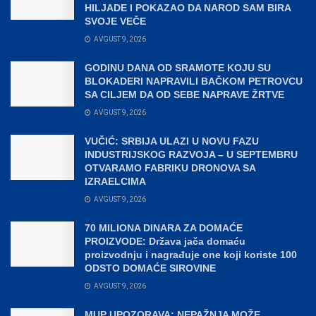
HILJADE I POKAZAO DA NAROD SAM BIRA
SVOJE VEČE
AVGUST 9, 2026
GODINU DANA OD SRAMOTE KOJU SU
BLOKADERI NAPRAVILI BAČKOM PETROVCU
SA CILJEM DA OD SEBE NAPRAVE ŽRTVE
AVGUST 9, 2026
VUČIĆ: SRBIJA ULAZI U NOVU FAZU
INDUSTRIJSKOG RAZVOJA – U SEPTEMBRU
OTVARAMO FABRIKU DRONOVA SA
IZRAELCIMA
AVGUST 9, 2026
70 MILIONA DINARA ZA DOMAĆE
PROIZVODE: Država jača domaću
proizvodnju i nagrađuje one koji koriste 100
ODSTO DOMAĆE SIROVINE
AVGUST 9, 2026
MUP UPOZORAVA: NEPAŽNJA MOŽE