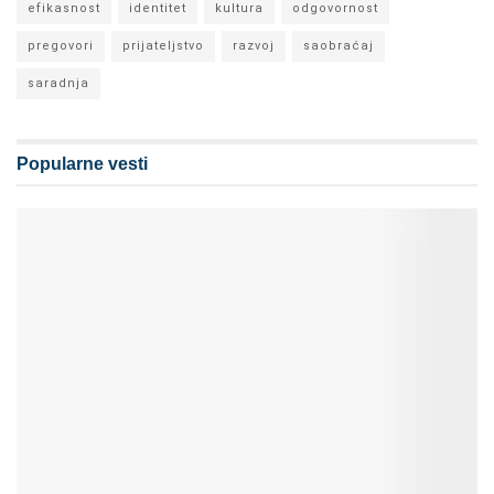
efikasnost
identitet
kultura
odgovornost
pregovori
prijateljstvo
razvoj
saobraćaj
saradnja
Popularne vesti