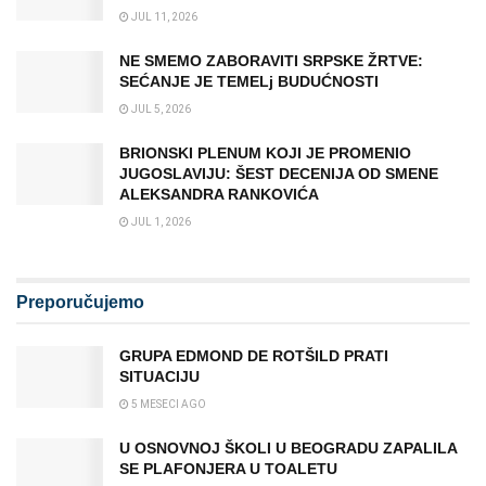
JUL 11, 2026
NE SMEMO ZABORAVITI SRPSKE ŽRTVE:
SEĆANJE JE TEMELj BUDUĆNOSTI
JUL 5, 2026
BRIONSKI PLENUM KOJI JE PROMENIO
JUGOSLAVIJU: ŠEST DECENIJA OD SMENE
ALEKSANDRA RANKOVIĆA
JUL 1, 2026
Preporučujemo
GRUPA EDMOND DE ROTŠILD PRATI
SITUACIJU
5 MESECI AGO
U OSNOVNOJ ŠKOLI U BEOGRADU ZAPALILA
SE PLAFONJERA U TOALETU