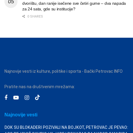
dvorištu, dan ranije isečene sve četiri gume – dva napada
za 24 sata, gde su institucije?
0 SHARES
Najnovije vesti iz kulture, politike i sporta - Bački Petrovac INFO
Pratite nas na društvenim mrežama:
Najnovije vesti
DOK SU BLOKADERI POZIVALI NA BOJKOT, PETROVAC JE PEVAO: