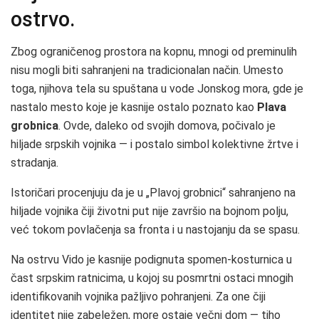
ostrvo.
Zbog ograničenog prostora na kopnu, mnogi od preminulih
nisu mogli biti sahranjeni na tradicionalan način. Umesto
toga, njihova tela su spuštana u vode Jonskog mora, gde je
nastalo mesto koje je kasnije ostalo poznato kao
Plava
grobnica
. Ovde, daleko od svojih domova, počivalo je
hiljade srpskih vojnika — i postalo simbol kolektivne žrtve i
stradanja.
Istoričari procenjuju da je u „Plavoj grobnici“ sahranjeno na
hiljade vojnika čiji životni put nije završio na bojnom polju,
već tokom povlačenja sa fronta i u nastojanju da se spasu.
Na ostrvu Vido je kasnije podignuta spomen‑kosturnica u
čast srpskim ratnicima, u kojoj su posmrtni ostaci mnogih
identifikovanih vojnika pažljivo pohranjeni. Za one čiji
identitet nije zabeležen, more ostaje večni dom — tiho