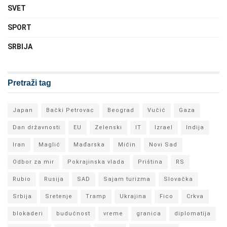
SVET
SPORT
SRBIJA
Pretraži tag
Japan
Bački Petrovac
Beograd
Vučić
Gaza
Dan državnosti
EU
Zelenski
IT
Izrael
Indija
Iran
Maglić
Mađarska
Mićin
Novi Sad
Odbor za mir
Pokrajinska vlada
Priština
RS
Rubio
Rusija
SAD
Sajam turizma
Slovačka
Srbija
Sretenje
Tramp
Ukrajina
Fico
Crkva
blokaderi
budućnost
vreme
granica
diplomatija