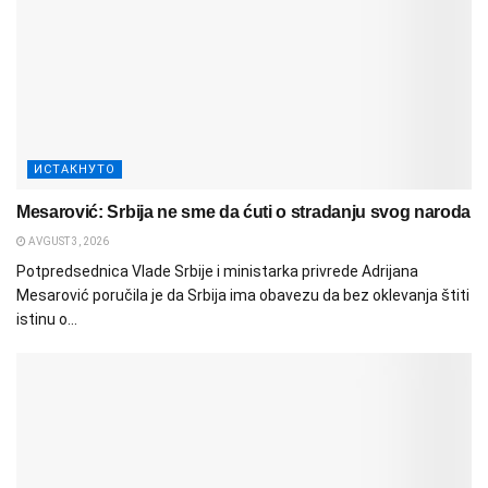
ИСТАКНУТО
Mesarović: Srbija ne sme da ćuti o stradanju svog naroda
AVGUST 3, 2026
Potpredsednica Vlade Srbije i ministarka privrede Adrijana
Mesarović poručila je da Srbija ima obavezu da bez oklevanja štiti
istinu o...