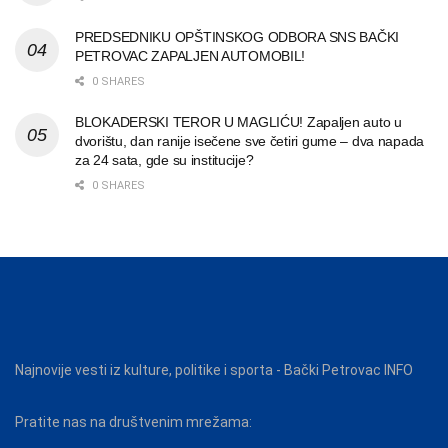
PREDSEDNIKU OPŠTINSKOG ODBORA SNS BAČKI
PETROVAC ZAPALJEN AUTOMOBIL!
0 SHARES
BLOKADERSKI TEROR U MAGLIĆU! Zapaljen auto u
dvorištu, dan ranije isečene sve četiri gume – dva napada
za 24 sata, gde su institucije?
0 SHARES
Najnovije vesti iz kulture, politike i sporta - Bački Petrovac INFO
Pratite nas na društvenim mrežama: