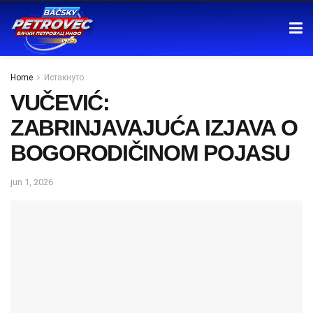
Home
Истакнуто
VUČEVIĆ:
ZABRINJAVAJUĆA IZJAVA O
BOGORODIČINOM POJASU
jun 1, 2026