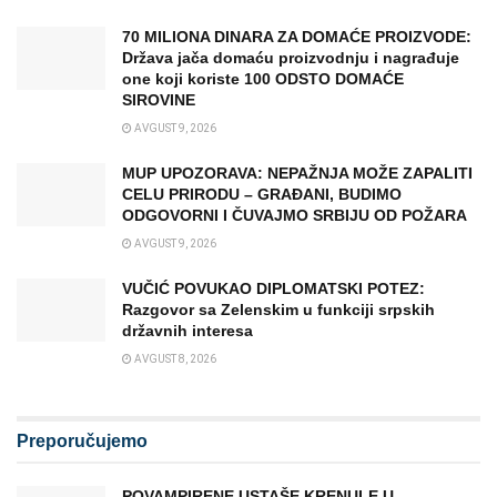
70 MILIONA DINARA ZA DOMAĆE PROIZVODE:
Država jača domaću proizvodnju i nagrađuje
one koji koriste 100 ODSTO DOMAĆE
SIROVINE
AVGUST 9, 2026
MUP UPOZORAVA: NEPAŽNJA MOŽE ZAPALITI
CELU PRIRODU – GRAĐANI, BUDIMO
ODGOVORNI I ČUVAJMO SRBIJU OD POŽARA
AVGUST 9, 2026
VUČIĆ POVUKAO DIPLOMATSKI POTEZ:
Razgovor sa Zelenskim u funkciji srpskih
državnih interesa
AVGUST 8, 2026
Preporučujemo
POVAMPIRENE USTAŠE KRENULE U