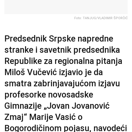
Foto: TANJUG/VLADIMIR ŠPORČIĆ
Predsednik Srpske napredne
stranke i savetnik predsednika
Republike za regionalna pitanja
Miloš Vučević izjavio je da
smatra zabrinjavajućom izjavu
profesorke novosadske
Gimnazije „Jovan Jovanović
Zmaj“ Marije Vasić o
Bogorodičinom pojasu, navodeći