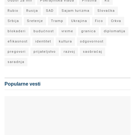
Odbor za mir
Pokrajinska vlada
Priština
RS
Rubio
Rusija
SAD
Sajam turizma
Slovačka
Srbija
Sretenje
Tramp
Ukrajina
Fico
Crkva
blokaderi
budućnost
vreme
granica
diplomatija
efikasnost
identitet
kultura
odgovornost
pregovori
prijateljstvo
razvoj
saobraćaj
saradnja
Popularne vesti