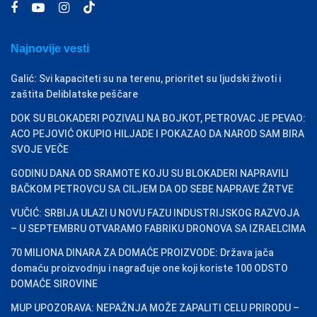
Najnovije vesti
Galić: Svi kapaciteti su na terenu, prioritet su ljudski životi i
zaštita Deliblatske peščare
DOK SU BLOKADERI POZIVALI NA BOJKOT, PETROVAC JE PEVAO:
ACO PEJOVIĆ OKUPIO HILJADE I POKAZAO DA NAROD SAM BIRA
SVOJE VEČE
GODINU DANA OD SRAMOTE KOJU SU BLOKADERI NAPRAVILI
BAČKOM PETROVCU SA CILJEM DA OD SEBE NAPRAVE ŽRTVE
VUČIĆ: SRBIJA ULAZI U NOVU FAZU INDUSTRIJSKOG RAZVOJA
– U SEPTEMBRU OTVARAMO FABRIKU DRONOVA SA IZRAELCIMA
70 MILIONA DINARA ZA DOMAĆE PROIZVODE: Država jača
domaću proizvodnju i nagrađuje one koji koriste 100 ODSTO
DOMAĆE SIROVINE
MUP UPOZORAVA: NEPAŽNJA MOŽE ZAPALITI CELU PRIRODU –