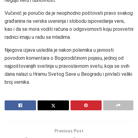
neguju veru i duhovnost.
Vučević je poručio da je neophodno poštovati pravo svakog
građanina na verska uverenja i slobodu ispovedanja vere,
kao i da se mora voditi računa o odgovornosti koju prosvetni
radnici imaju u radu sa mladima.
Njegova izjava usledila je nakon polemika u javnosti
povodom komentara o Bogorodičinom pojasu, jednoj od
najpoštovanijih svetinja u pravoslavnom svetu, koja se ovih
dana nalazi u Hramu Svetog Save u Beogradu i privlači veliki
broj vernika.
Previous Post