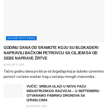
БАЧКИ ПЕТРОВАЦ
GODINU DANA OD SRAMOTE KOJU SU BLOKADERI
NAPRAVILI BAČKOM PETROVCU SA CILJEM DA OD
SEBE NAPRAVE ŽRTVE
AVGUST 9, 2026
Tačno godinu dana prošlo je od događaja koji je duboko uznemirio
javnost i ostavio snažan trag u sećanju mnogih stanovnika...
VUČIĆ: SRBIJA ULAZI U NOVU FAZU
INDUSTRIJSKOG RAZVOJA – U SEPTEMBRU
OTVARAMO FABRIKU DRONOVA SA
IZRAELCIMA
AVGUST 9, 2026