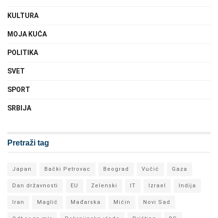
KULTURA
MOJA KUĆA
POLITIKA
SVET
SPORT
SRBIJA
Pretraži tag
Japan
Bački Petrovac
Beograd
Vučić
Gaza
Dan državnosti
EU
Zelenski
IT
Izrael
Indija
Iran
Maglić
Mađarska
Mićin
Novi Sad