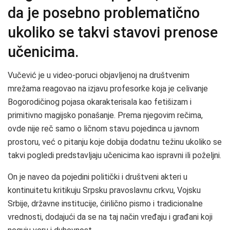
da je posebno problematično
ukoliko se takvi stavovi prenose
učenicima.
Vučević je u video-poruci objavljenoj na društvenim
mrežama reagovao na izjavu profesorke koja je celivanje
Bogorodičinog pojasa okarakterisala kao fetišizam i
primitivno magijsko ponašanje. Prema njegovim rečima,
ovde nije reč samo o ličnom stavu pojedinca u javnom
prostoru, već o pitanju koje dobija dodatnu težinu ukoliko se
takvi pogledi predstavljaju učenicima kao ispravni ili poželjni.
On je naveo da pojedini politički i društveni akteri u
kontinuitetu kritikuju Srpsku pravoslavnu crkvu, Vojsku
Srbije, državne institucije, ćirilično pismo i tradicionalne
vrednosti, dodajući da se na taj način vređaju i građani koji