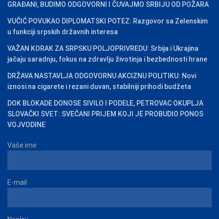
GRAĐANI, BUDIMO ODGOVORNI I ČUVAJMO SRBIJU OD POŽARA
VUČIĆ POVUKAO DIPLOMATSKI POTEZ: Razgovor sa Zelenskim
u funkciji srpskih državnih interesa
VAŽAN KORAK ZA SRPSKU POLJOPRIVREDU: Srbija i Ukrajina
jačaju saradnju, fokus na zdravlju životinja i bezbednosti hrane
DRŽAVA NASTAVLJA ODGOVORNU AKCIZNU POLITIKU: Novi
iznosi na cigarete i rezani duvan, stabilniji prihodi budžeta
DOK BLOKADE DONOSE SIVILO I PODELE, PETROVAC OKUPLJA
SLOVAČKI SVET: SVEČANI PRIJEM KOJI JE PROBUDIO PONOS
VOJVODINE
Vaše ime
E-mail