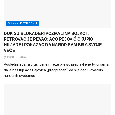
БАЧКИ ПЕТРОВАЦ
DOK SU BLOKADERI POZIVALI NA BOJKOT,
PETROVAC JE PEVAO: ACO PEJOVIĆ OKUPIO
HILJADE I POKAZAO DA NAROD SAM BIRA SVOJE
VEČE
AVGUST 9, 2026
Poslednjih dana društvene mreže bile su preplavljene tvrdnjama
da je nastup Aca Pejovića „predplaćen“, da nije deo Slovačkih
narodnih svečanosti...