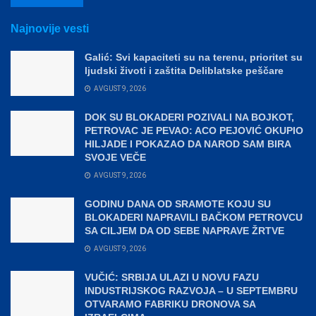
Najnovije vesti
Galić: Svi kapaciteti su na terenu, prioritet su
ljudski životi i zaštita Deliblatske peščare
AVGUST 9, 2026
DOK SU BLOKADERI POZIVALI NA BOJKOT,
PETROVAC JE PEVAO: ACO PEJOVIĆ OKUPIO
HILJADE I POKAZAO DA NAROD SAM BIRA
SVOJE VEČE
AVGUST 9, 2026
GODINU DANA OD SRAMOTE KOJU SU
BLOKADERI NAPRAVILI BAČKOM PETROVCU
SA CILJEM DA OD SEBE NAPRAVE ŽRTVE
AVGUST 9, 2026
VUČIĆ: SRBIJA ULAZI U NOVU FAZU
INDUSTRIJSKOG RAZVOJA – U SEPTEMBRU
OTVARAMO FABRIKU DRONOVA SA