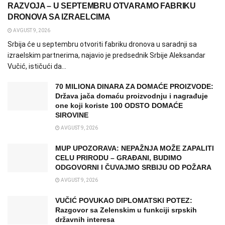
RAZVOJA – U SEPTEMBRU OTVARAMO FABRIKU
DRONOVA SA IZRAELCIMA
AVGUST 9, 2026
Srbija će u septembru otvoriti fabriku dronova u saradnji sa
izraelskim partnerima, najavio je predsednik Srbije Aleksandar
Vučić, ističući da...
70 MILIONA DINARA ZA DOMAĆE PROIZVODE:
Država jača domaću proizvodnju i nagrađuje
one koji koriste 100 ODSTO DOMAĆE
SIROVINE
AVGUST 9, 2026
MUP UPOZORAVA: NEPAŽNJA MOŽE ZAPALITI
CELU PRIRODU – GRAĐANI, BUDIMO
ODGOVORNI I ČUVAJMO SRBIJU OD POŽARA
AVGUST 9, 2026
VUČIĆ POVUKAO DIPLOMATSKI POTEZ:
Razgovor sa Zelenskim u funkciji srpskih
državnih interesa