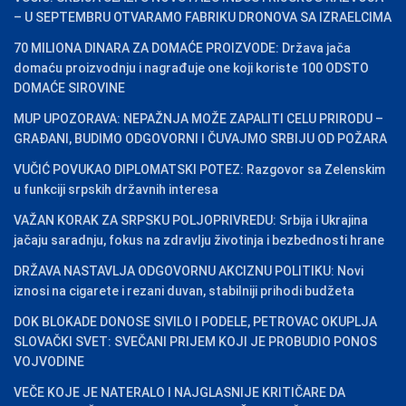
– U SEPTEMBRU OTVARAMO FABRIKU DRONOVA SA IZRAELCIMA
70 MILIONA DINARA ZA DOMAĆE PROIZVODE: Država jača
domaću proizvodnju i nagrađuje one koji koriste 100 ODSTO
DOMAĆE SIROVINE
MUP UPOZORAVA: NEPAŽNJA MOŽE ZAPALITI CELU PRIRODU –
GRAĐANI, BUDIMO ODGOVORNI I ČUVAJMO SRBIJU OD POŽARA
VUČIĆ POVUKAO DIPLOMATSKI POTEZ: Razgovor sa Zelenskim
u funkciji srpskih državnih interesa
VAŽAN KORAK ZA SRPSKU POLJOPRIVREDU: Srbija i Ukrajina
jačaju saradnju, fokus na zdravlju životinja i bezbednosti hrane
DRŽAVA NASTAVLJA ODGOVORNU AKCIZNU POLITIKU: Novi
iznosi na cigarete i rezani duvan, stabilniji prihodi budžeta
DOK BLOKADE DONOSE SIVILO I PODELE, PETROVAC OKUPLJA
SLOVAČKI SVET: SVEČANI PRIJEM KOJI JE PROBUDIO PONOS
VOJVODINE
VEČE KOJE JE NATERALO I NAJGLASNIJE KRITIČARE DA