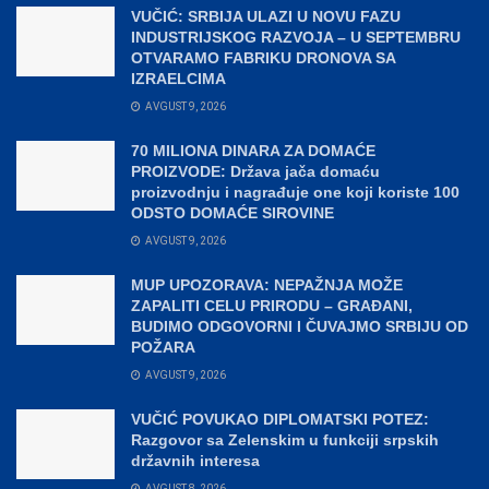
VUČIĆ: SRBIJA ULAZI U NOVU FAZU
INDUSTRIJSKOG RAZVOJA – U SEPTEMBRU
OTVARAMO FABRIKU DRONOVA SA
IZRAELCIMA
AVGUST 9, 2026
70 MILIONA DINARA ZA DOMAĆE
PROIZVODE: Država jača domaću
proizvodnju i nagrađuje one koji koriste 100
ODSTO DOMAĆE SIROVINE
AVGUST 9, 2026
MUP UPOZORAVA: NEPAŽNJA MOŽE
ZAPALITI CELU PRIRODU – GRAĐANI,
BUDIMO ODGOVORNI I ČUVAJMO SRBIJU OD
POŽARA
AVGUST 9, 2026
VUČIĆ POVUKAO DIPLOMATSKI POTEZ:
Razgovor sa Zelenskim u funkciji srpskih
državnih interesa
AVGUST 8, 2026