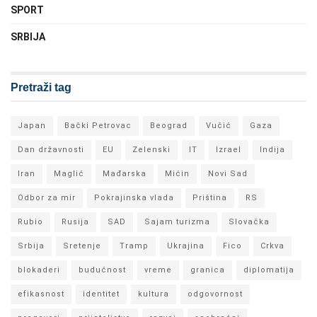
SPORT
SRBIJA
Pretraži tag
Japan
Bački Petrovac
Beograd
Vučić
Gaza
Dan državnosti
EU
Zelenski
IT
Izrael
Indija
Iran
Maglić
Mađarska
Mićin
Novi Sad
Odbor za mir
Pokrajinska vlada
Priština
RS
Rubio
Rusija
SAD
Sajam turizma
Slovačka
Srbija
Sretenje
Tramp
Ukrajina
Fico
Crkva
blokaderi
budućnost
vreme
granica
diplomatija
efikasnost
identitet
kultura
odgovornost