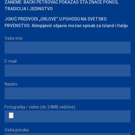
ZANEME: BAČKI PETROVAC POKAZAO ŠTA ZNAČE PONOS,
TRADICIJA I JEDINSTVO
JOKIĆ PREDVODI „ORLOVE“ U POHODU NA SVETSKO
PRVENSTVO: Alimpijević objavio moćan spisak za Island i Italiju
Vaše ime
E-mail
Naslov
Fotografija / video (do 24MB veličine)
Vaša poruka