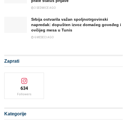
prate status prijave
3 SEDMICE AGO
Srbija ostvarila važan spoljnotrgovinski
napredak: dopušten izvoz domaćeg goveđeg i
ovčijeg mesa u Tunis
6 MESECI AGO
Zaprati
634
Followers
Kategorije