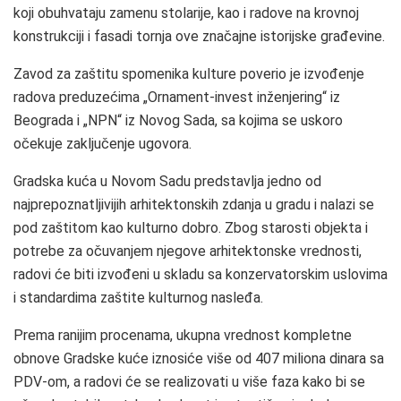
koji obuhvataju zamenu stolarije, kao i radove na krovnoj
konstrukciji i fasadi tornja ove značajne istorijske građevine.
Zavod za zaštitu spomenika kulture poverio je izvođenje
radova preduzećima „Ornament-invest inženjering“ iz
Beograda i „NPN“ iz Novog Sada, sa kojima se uskoro
očekuje zaključenje ugovora.
Gradska kuća u Novom Sadu predstavlja jedno od
najprepoznatljivijih arhitektonskih zdanja u gradu i nalazi se
pod zaštitom kao kulturno dobro. Zbog starosti objekta i
potrebe za očuvanjem njegove arhitektonske vrednosti,
radovi će biti izvođeni u skladu sa konzervatorskim uslovima
i standardima zaštite kulturnog nasleđa.
Prema ranijim procenama, ukupna vrednost kompletne
obnove Gradske kuće iznosiće više od 407 miliona dinara sa
PDV-om, a radovi će se realizovati u više faza kako bi se