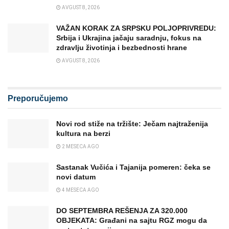
AVGUST 8, 2026
VAŽAN KORAK ZA SRPSKU POLJOPRIVREDU:
Srbija i Ukrajina jačaju saradnju, fokus na
zdravlju životinja i bezbednosti hrane
AVGUST 8, 2026
Preporučujemo
Novi rod stiže na tržište: Ječam najtraženija
kultura na berzi
2 MESECA AGO
Sastanak Vučića i Tajanija pomeren: čeka se
novi datum
4 MESECA AGO
DO SEPTEMBRA REŠENJA ZA 320.000
OBJEKATA: Građani na sajtu RGZ mogu da