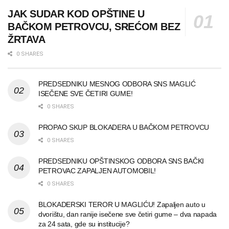
JAK SUDAR KOD OPŠTINE U
BAČKOM PETROVCU, SREĆOM BEZ
ŽRTAVA
0 SHARES
PREDSEDNIKU MESNOG ODBORA SNS MAGLIĆ
ISEČENE SVE ČETIRI GUME!
0 SHARES
PROPAO SKUP BLOKADERA U BAČKOM PETROVCU
0 SHARES
PREDSEDNIKU OPŠTINSKOG ODBORA SNS BAČKI
PETROVAC ZAPALJEN AUTOMOBIL!
0 SHARES
BLOKADERSKI TEROR U MAGLIĆU! Zapaljen auto u
dvorištu, dan ranije isečene sve četiri gume – dva napada
za 24 sata, gde su institucije?