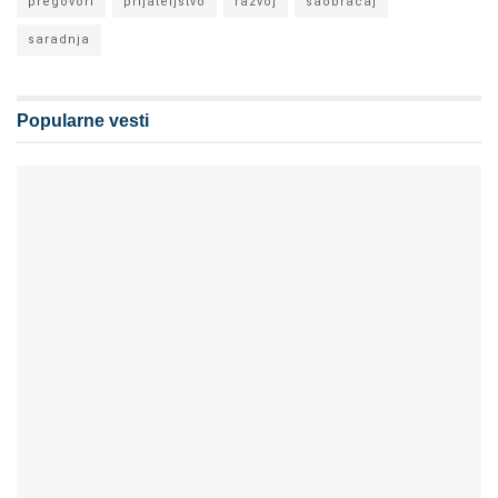
pregovori
prijateljstvo
razvoj
saobraćaj
saradnja
Popularne vesti