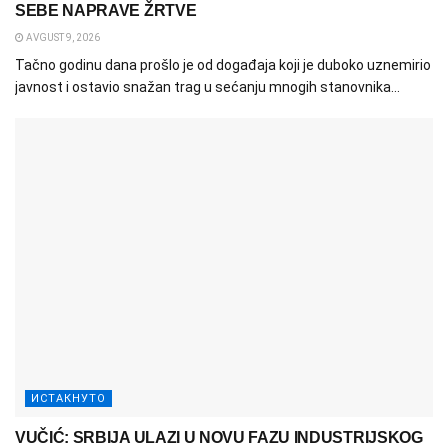
SEBE NAPRAVE ŽRTVE
AVGUST 9, 2026
Tačno godinu dana prošlo je od događaja koji je duboko uznemirio
javnost i ostavio snažan trag u sećanju mnogih stanovnika...
ИСТАКНУТО
VUČIĆ: SRBIJA ULAZI U NOVU FAZU INDUSTRIJSKOG