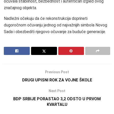
očuvala stabilnost, bezbednost i autentičan izgled ovog
značajnog objekta.
Nadležni očekuju da će rekonstrukcija doprineti
dugoročnom očuvanju jednog od najvažnijih simbola Novog
Sada i obezbediti njegovo očuvanje za buduće generacije.
Previous Post
DRUGI UPISNI ROK ZA VOJNE ŠKOLE
Next Post
BDP SRBIJE PORASTAO 3,2 ODSTO U PRVOM
KVARTALU