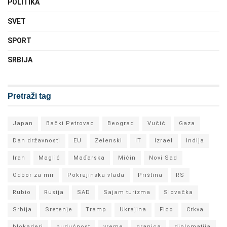
POLITIKA
SVET
SPORT
SRBIJA
Pretraži tag
Japan
Bački Petrovac
Beograd
Vučić
Gaza
Dan državnosti
EU
Zelenski
IT
Izrael
Indija
Iran
Maglić
Mađarska
Mićin
Novi Sad
Odbor za mir
Pokrajinska vlada
Priština
RS
Rubio
Rusija
SAD
Sajam turizma
Slovačka
Srbija
Sretenje
Tramp
Ukrajina
Fico
Crkva
blokaderi
budućnost
vreme
granica
diplomatija