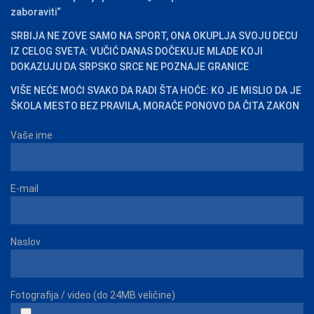
zaboraviti“
SRBIJA NE ZOVE SAMO NA SPORT, ONA OKUPLJA SVOJU DECU
IZ CELOG SVETA: VUČIĆ DANAS DOČEKUJE MLADE KOJI
DOKAZUJU DA SRPSKO SRCE NE POZNAJE GRANICE
VIŠE NEĆE MOĆI SVAKO DA RADI ŠTA HOĆE: KO JE MISLIO DA JE
ŠKOLA MESTO BEZ PRAVILA, MORAĆE PONOVO DA ČITA ZAKON
Vaše ime
E-mail
Naslov
Fotografija / video (do 24MB veličine)