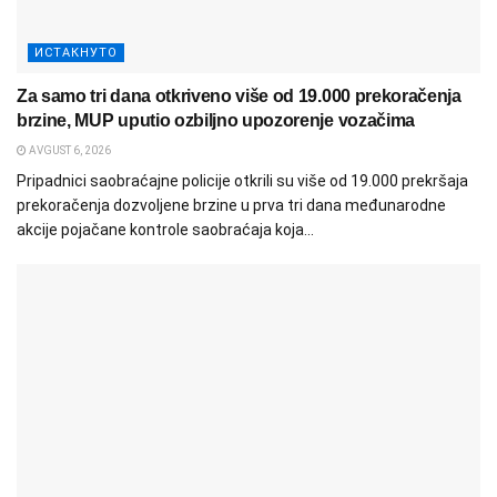
ИСТАКНУТО
Za samo tri dana otkriveno više od 19.000 prekoračenja
brzine, MUP uputio ozbiljno upozorenje vozačima
AVGUST 6, 2026
Pripadnici saobraćajne policije otkrili su više od 19.000 prekršaja
prekoračenja dozvoljene brzine u prva tri dana međunarodne
akcije pojačane kontrole saobraćaja koja...