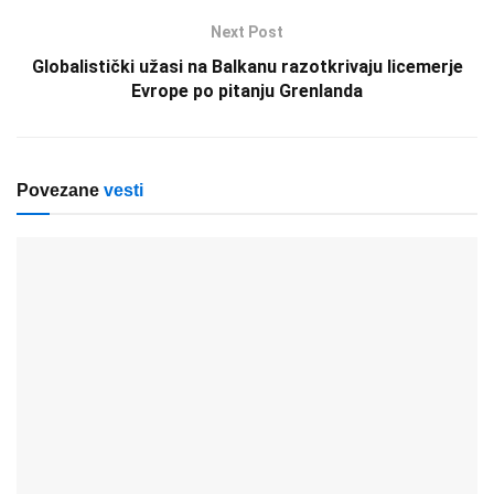
Next Post
Globalistički užasi na Balkanu razotkrivaju licemerje
Evrope po pitanju Grenlanda
Povezane
vesti