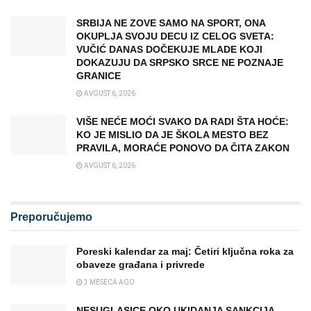
SRBIJA NE ZOVE SAMO NA SPORT, ONA
OKUPLJA SVOJU DECU IZ CELOG SVETA:
VUČIĆ DANAS DOČEKUJE MLADE KOJI
DOKAZUJU DA SRPSKO SRCE NE POZNAJE
GRANICE
AVGUST 6, 2026
VIŠE NEĆE MOĆI SVAKO DA RADI ŠTA HOĆE:
KO JE MISLIO DA JE ŠKOLA MESTO BEZ
PRAVILA, MORAĆE PONOVO DA ČITA ZAKON
AVGUST 6, 2026
Preporučujemo
Poreski kalendar za maj: Četiri ključna roka za
obaveze građana i privrede
3 MESECA AGO
NESUGLASICE OKO UKIDANJA SANKCIJA