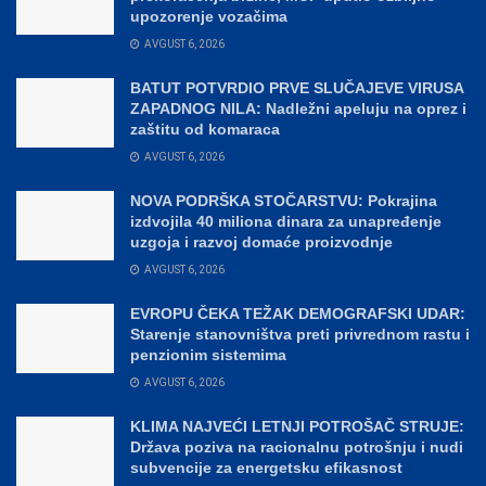
upozorenje vozačima
AVGUST 6, 2026
BATUT POTVRDIO PRVE SLUČAJEVE VIRUSA
ZAPADNOG NILA: Nadležni apeluju na oprez i
zaštitu od komaraca
AVGUST 6, 2026
NOVA PODRŠKA STOČARSTVU: Pokrajina
izdvojila 40 miliona dinara za unapređenje
uzgoja i razvoj domaće proizvodnje
AVGUST 6, 2026
EVROPU ČEKA TEŽAK DEMOGRAFSKI UDAR:
Starenje stanovništva preti privrednom rastu i
penzionim sistemima
AVGUST 6, 2026
KLIMA NAJVEĆI LETNJI POTROŠAČ STRUJE:
Država poziva na racionalnu potrošnju i nudi
subvencije za energetsku efikasnost