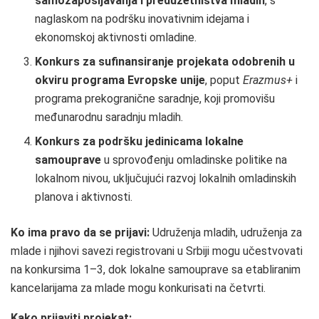
samozapošljavanja i preduzetništva mladih
, s
naglaskom na podršku inovativnim idejama i
ekonomskoj aktivnosti omladine.
Konkurs za sufinansiranje projekata odobrenih u
okviru programa Evropske unije
, poput
Erazmus+
i
programa prekogranične saradnje, koji promovišu
međunarodnu saradnju mladih.
Konkurs za podršku jedinicama lokalne
samouprave
u sprovođenju omladinske politike na
lokalnom nivou, uključujući razvoj lokalnih omladinskih
planova i aktivnosti.
Ko ima pravo da se prijavi:
Udruženja mladih, udruženja za
mlade i njihovi savezi registrovani u Srbiji mogu učestvovati
na konkursima 1–3, dok lokalne samouprave sa etabliranim
kancelarijama za mlade mogu konkurisati na četvrti.
Kako prijaviti projekat: