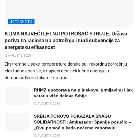
ИСТАКНУТО
KLIMA NAJVEĆI LETNJI POTROŠAČ STRUJE: Država
poziva na racionalnu potrošnju i nudi subvencije za
energetsku efikasnost
AVGUST 6, 2026
Ekstremno visoke temperature donele su i rekordnu potrošnju
električne energije, a najveći deo električne energije u
domaćinstvima tokom leta troši...
RHMZ upozorava na pljuskove, grmljavinu i jak
vetar u više delova Srbije
AVGUST 6, 2026
SRBIJA PONOVO POKAZALA SNAGU
SOLIDARNOSTI: Ambasador Španije poručio –
„Ovu pomoć nikada nećemo zaboraviti“
AVGUST 6, 2026