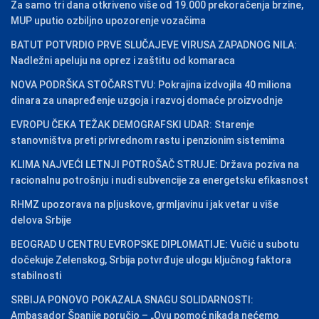
Za samo tri dana otkriveno više od 19.000 prekoračenja brzine,
MUP uputio ozbiljno upozorenje vozačima
BATUT POTVRDIO PRVE SLUČAJEVE VIRUSA ZAPADNOG NILA:
Nadležni apeluju na oprez i zaštitu od komaraca
NOVA PODRŠKA STOČARSTVU: Pokrajina izdvojila 40 miliona
dinara za unapređenje uzgoja i razvoj domaće proizvodnje
EVROPU ČEKA TEŽAK DEMOGRAFSKI UDAR: Starenje
stanovništva preti privrednom rastu i penzionim sistemima
KLIMA NAJVEĆI LETNJI POTROŠAČ STRUJE: Država poziva na
racionalnu potrošnju i nudi subvencije za energetsku efikasnost
RHMZ upozorava na pljuskove, grmljavinu i jak vetar u više
delova Srbije
BEOGRAD U CENTRU EVROPSKE DIPLOMATIJE: Vučić u subotu
dočekuje Zelenskog, Srbija potvrđuje ulogu ključnog faktora
stabilnosti
SRBIJA PONOVO POKAZALA SNAGU SOLIDARNOSTI:
Ambasador Španije poručio – „Ovu pomoć nikada nećemo