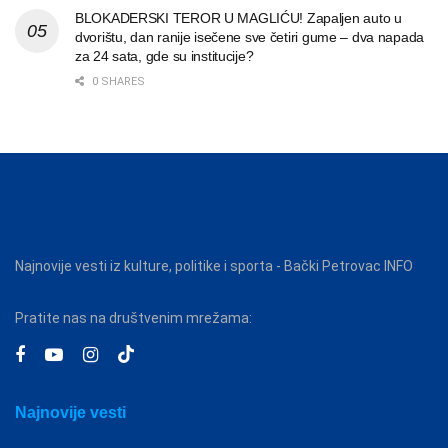
BLOKADERSKI TEROR U MAGLIĆU! Zapaljen auto u
dvorištu, dan ranije isečene sve četiri gume – dva napada
za 24 sata, gde su institucije?
0 SHARES
Najnovije vesti iz kulture, politike i sporta - Bački Petrovac INFO
Pratite nas na društvenim mrežama:
Najnovije vesti