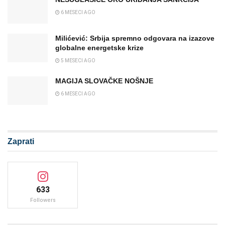
6 MESECI AGO
Milićević: Srbija spremno odgovara na izazove
globalne energetske krize
5 MESECI AGO
MAGIJA SLOVAČKE NOŠNJE
6 MESECI AGO
Zaprati
633
Followers