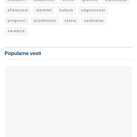
efikasnost
identitet
kultura
odgovornost
pregovori
prijateljstvo
razvoj
saobraćaj
saradnja
Popularne vesti