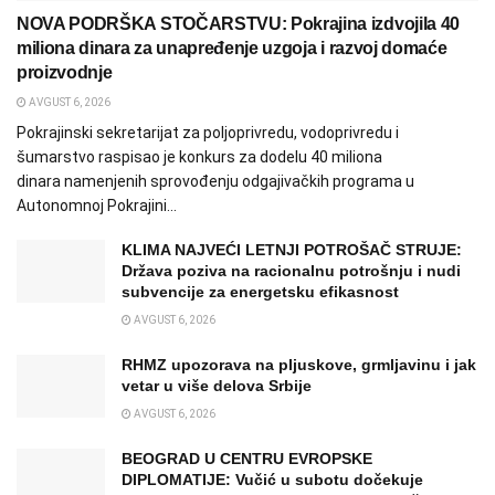
NOVA PODRŠKA STOČARSTVU: Pokrajina izdvojila 40
miliona dinara za unapređenje uzgoja i razvoj domaće
proizvodnje
AVGUST 6, 2026
Pokrajinski sekretarijat za poljoprivredu, vodoprivredu i
šumarstvo raspisao je konkurs za dodelu 40 miliona
dinara namenjenih sprovođenju odgajivačkih programa u
Autonomnoj Pokrajini...
KLIMA NAJVEĆI LETNJI POTROŠAČ STRUJE:
Država poziva na racionalnu potrošnju i nudi
subvencije za energetsku efikasnost
AVGUST 6, 2026
RHMZ upozorava na pljuskove, grmljavinu i jak
vetar u više delova Srbije
AVGUST 6, 2026
BEOGRAD U CENTRU EVROPSKE
DIPLOMATIJE: Vučić u subotu dočekuje