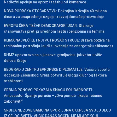
Nadležni apeluju na oprez i zaštitu od komaraca
NOVA PODRŠKA STOČARSTVU: Pokrajina izdvojila 40 miliona
dinara za unapređenje uzgoja i razvoj domaće proizvodnje
EVROPU ČEKA TEŽAK DEMOGRAFSKI UDAR: Starenje
stanovništva preti privrednom rastu i penzionim sistemima
KLIMA NAJVEĆI LETNJI POTROŠAČ STRUJE: Država poziva na
racionalnu potrošnju i nudi subvencije za energetsku efikasnost
RHMZ upozorava na pljuskove, grmljavinu i jak vetar u više
delova Srbije
BEOGRAD U CENTRU EVROPSKE DIPLOMATIJE: Vučić u subotu
dočekuje Zelenskog, Srbija potvrđuje ulogu ključnog faktora
stabilnosti
SRBIJA PONOVO POKAZALA SNAGU SOLIDARNOSTI:
Ambasador Španije poručio – „Ovu pomoć nikada nećemo
zaboraviti“
SRBIJA NE ZOVE SAMO NA SPORT, ONA OKUPLJA SVOJU DECU
IZ CELOG SVETA: VUČIĆ DANAS DOČEKUJE MLADE KOJI