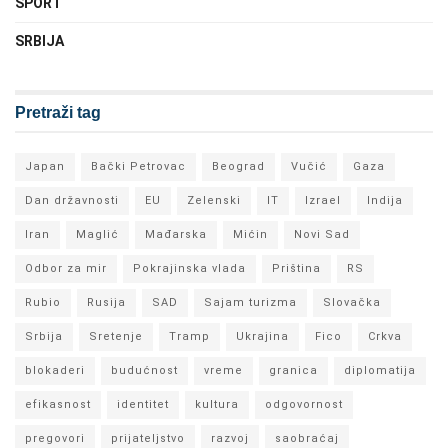
SPORT
SRBIJA
Pretraži tag
Japan
Bački Petrovac
Beograd
Vučić
Gaza
Dan državnosti
EU
Zelenski
IT
Izrael
Indija
Iran
Maglić
Mađarska
Mićin
Novi Sad
Odbor za mir
Pokrajinska vlada
Priština
RS
Rubio
Rusija
SAD
Sajam turizma
Slovačka
Srbija
Sretenje
Tramp
Ukrajina
Fico
Crkva
blokaderi
budućnost
vreme
granica
diplomatija
efikasnost
identitet
kultura
odgovornost
pregovori
prijateljstvo
razvoj
saobraćaj