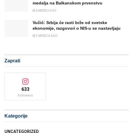
medalja na Balkanskom prvenstvu
6 MESECI AGO
Vučić: Srbija će rasti brže od svetske
ekonomije, razgovori o NIS-u se nastavljaju
3 MESECA AGO
Zaprati
633
Followers
Kategorije
UNCATEGORIZED