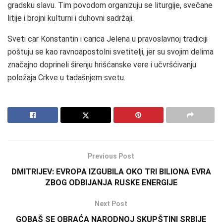
gradsku slavu. Tim povodom organizuju se liturgije, svečane
litije i brojni kulturni i duhovni sadržaji.
Sveti car Konstantin i carica Jelena u pravoslavnoj tradiciji
poštuju se kao ravnoapostolni svetitelji, jer su svojim delima
značajno doprineli širenju hrišćanske vere i učvršćivanju
položaja Crkve u tadašnjem svetu.
Previous Post
DMITRIJEV: EVROPA IZGUBILA OKO TRI BILIONA EVRA
ZBOG ODBIJANJA RUSKE ENERGIJE
Next Post
GOBAŠ SE OBRAĆA NARODNOJ SKUPŠTINI SRBIJE