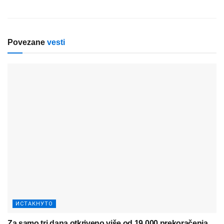
Povezane
vesti
ИСТАКНУТО
Za samo tri dana otkriveno više od 19.000 prekoračenja