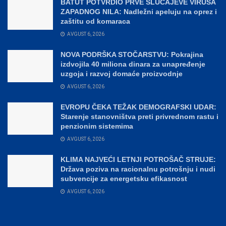
BATUT POTVRDIO PRVE SLUČAJEVE VIRUSA
ZAPADNOG NILA: Nadležni apeluju na oprez i
zaštitu od komaraca
AVGUST 6, 2026
NOVA PODRŠKA STOČARSTVU: Pokrajina
izdvojila 40 miliona dinara za unapređenje
uzgoja i razvoj domaće proizvodnje
AVGUST 6, 2026
EVROPU ČEKA TEŽAK DEMOGRAFSKI UDAR:
Starenje stanovništva preti privrednom rastu i
penzionim sistemima
AVGUST 6, 2026
KLIMA NAJVEĆI LETNJI POTROŠAČ STRUJE:
Država poziva na racionalnu potrošnju i nudi
subvencije za energetsku efikasnost
AVGUST 6, 2026