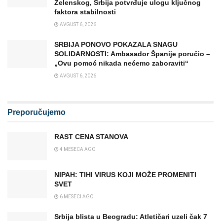
Zelenskog, Srbija potvrđuje ulogu ključnog
faktora stabilnosti
AVGUST 6, 2026
SRBIJA PONOVO POKAZALA SNAGU
SOLIDARNOSTI: Ambasador Španije poručio –
„Ovu pomoć nikada nećemo zaboraviti“
AVGUST 6, 2026
Preporučujemo
RAST CENA STANOVA
4 MESECA AGO
NIPAH: TIHI VIRUS KOJI MOŽE PROMENITI
SVET
6 MESECI AGO
Srbija blista u Beogradu: Atletičari uzeli čak 7