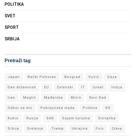
POLITIKA
SVET
SPORT
SRBIJA
Pretraži tag
Japan
Bački Petrovac
Beograd
Vučić
Gaza
Dan državnosti
EU
Zelenski
IT
Izrael
Indija
Iran
Maglić
Mađarska
Mićin
Novi Sad
Odbor za mir
Pokrajinska vlada
Priština
RS
Rubio
Rusija
SAD
Sajam turizma
Slovačka
Srbija
Sretenje
Tramp
Ukrajina
Fico
Crkva