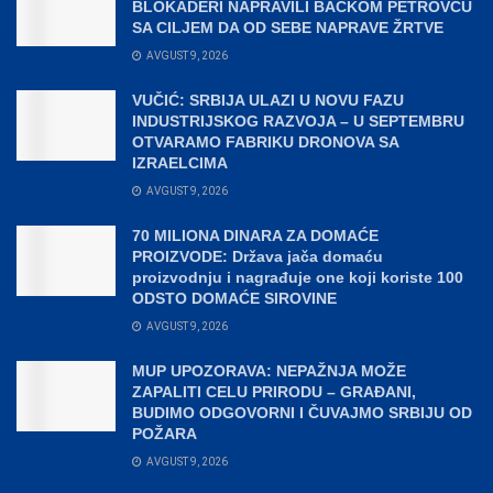
BLOKADERI NAPRAVILI BAČKOM PETROVCU
SA CILJEM DA OD SEBE NAPRAVE ŽRTVE
AVGUST 9, 2026
VUČIĆ: SRBIJA ULAZI U NOVU FAZU
INDUSTRIJSKOG RAZVOJA – U SEPTEMBRU
OTVARAMO FABRIKU DRONOVA SA
IZRAELCIMA
AVGUST 9, 2026
70 MILIONA DINARA ZA DOMAĆE
PROIZVODE: Država jača domaću
proizvodnju i nagrađuje one koji koriste 100
ODSTO DOMAĆE SIROVINE
AVGUST 9, 2026
MUP UPOZORAVA: NEPAŽNJA MOŽE
ZAPALITI CELU PRIRODU – GRAĐANI,
BUDIMO ODGOVORNI I ČUVAJMO SRBIJU OD
POŽARA
AVGUST 9, 2026