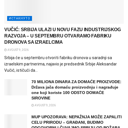
ИСТАКНУТО
VUČIĆ: SRBIJA ULAZI U NOVU FAZU INDUSTRIJSKOG
RAZVOJA – U SEPTEMBRU OTVARAMO FABRIKU
DRONOVA SA IZRAELCIMA
AVGUST 9, 2026
Srbija će u septembru otvoriti fabriku dronova u saradnji sa
izraelskim partnerima, najavio je predsednik Srbije Aleksandar
Vučić, ističući da...
70 MILIONA DINARA ZA DOMAĆE PROIZVODE:
Država jača domaću proizvodnju i nagrađuje
one koji koriste 100 ODSTO DOMAĆE
SIROVINE
AVGUST 9, 2026
MUP UPOZORAVA: NEPAŽNJA MOŽE ZAPALITI
CELU PRIRODU – GRAĐANI, BUDIMO
ODGOVORNI I ČUVAJMO SRBIJU OD POŽARA