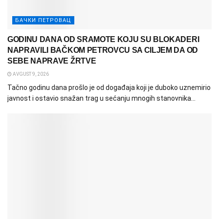
БАЧКИ ПЕТРОВАЦ
GODINU DANA OD SRAMOTE KOJU SU BLOKADERI
NAPRAVILI BAČKOM PETROVCU SA CILJEM DA OD
SEBE NAPRAVE ŽRTVE
AVGUST 9, 2026
Tačno godinu dana prošlo je od događaja koji je duboko uznemirio
javnost i ostavio snažan trag u sećanju mnogih stanovnika...