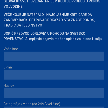
SLOVAČKI SVET: SVEČANI PRIJEM KOJI JE PROBUDIO PONOS
VOJVODINE
VEČE KOJE JE NATERALO I NAJGLASNIJE KRITIČARE DA
ZANEME: BAČKI PETROVAC POKAZAO ŠTA ZNAČE PONOS,
TRADICIJA I JEDINSTVO
JOKIĆ PREDVODI „ORLOVE“ U POHODU NA SVETSKO
PRVENSTVO: Alimpijević objavio moćan spisak za Island i Italiju
Vaše ime
E-mail
Naslov
Fotografija / video (do 24MB veličine)