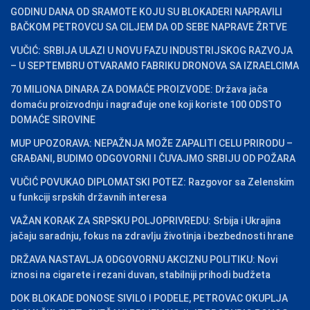
GODINU DANA OD SRAMOTE KOJU SU BLOKADERI NAPRAVILI
BAČKOM PETROVCU SA CILJEM DA OD SEBE NAPRAVE ŽRTVE
VUČIĆ: SRBIJA ULAZI U NOVU FAZU INDUSTRIJSKOG RAZVOJA
– U SEPTEMBRU OTVARAMO FABRIKU DRONOVA SA IZRAELCIMA
70 MILIONA DINARA ZA DOMAĆE PROIZVODE: Država jača
domaću proizvodnju i nagrađuje one koji koriste 100 ODSTO
DOMAĆE SIROVINE
MUP UPOZORAVA: NEPAŽNJA MOŽE ZAPALITI CELU PRIRODU –
GRAĐANI, BUDIMO ODGOVORNI I ČUVAJMO SRBIJU OD POŽARA
VUČIĆ POVUKAO DIPLOMATSKI POTEZ: Razgovor sa Zelenskim
u funkciji srpskih državnih interesa
VAŽAN KORAK ZA SRPSKU POLJOPRIVREDU: Srbija i Ukrajina
jačaju saradnju, fokus na zdravlju životinja i bezbednosti hrane
DRŽAVA NASTAVLJA ODGOVORNU AKCIZNU POLITIKU: Novi
iznosi na cigarete i rezani duvan, stabilniji prihodi budžeta
DOK BLOKADE DONOSE SIVILO I PODELE, PETROVAC OKUPLJA