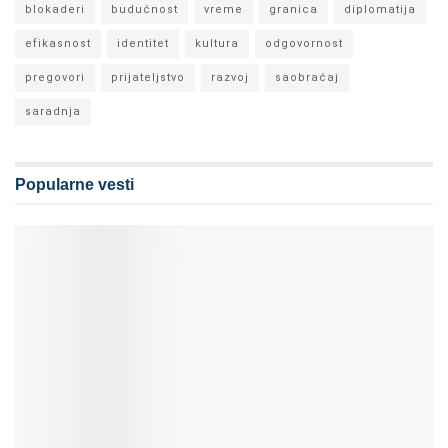
blokaderi
budućnost
vreme
granica
diplomatija
efikasnost
identitet
kultura
odgovornost
pregovori
prijateljstvo
razvoj
saobraćaj
saradnja
Popularne vesti