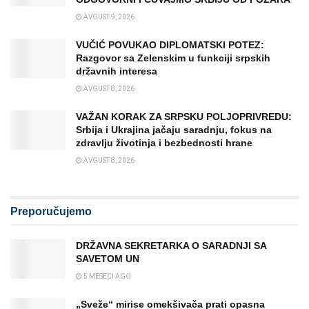
AVGUST 9, 2026
VUČIĆ POVUKAO DIPLOMATSKI POTEZ:
Razgovor sa Zelenskim u funkciji srpskih
državnih interesa
AVGUST 8, 2026
VAŽAN KORAK ZA SRPSKU POLJOPRIVREDU:
Srbija i Ukrajina jačaju saradnju, fokus na
zdravlju životinja i bezbednosti hrane
AVGUST 8, 2026
Preporučujemo
DRŽAVNA SEKRETARKA O SARADNJI SA
SAVETOM UN
5 MESECI AGO
„Sveže“ mirise omekšivača prati opasna