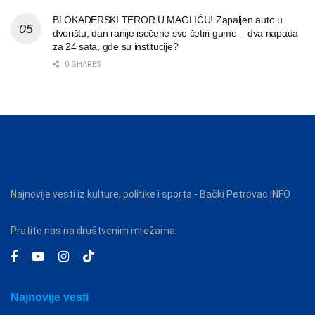
BLOKADERSKI TEROR U MAGLIĆU! Zapaljen auto u
dvorištu, dan ranije isečene sve četiri gume – dva napada
za 24 sata, gde su institucije?
0 SHARES
Najnovije vesti iz kulture, politike i sporta - Bački Petrovac INFO
Pratite nas na društvenim mrežama:
Najnovije vesti