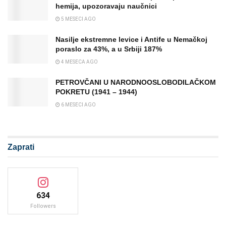
hemija, upozoravaju naučnici
5 MESECI AGO
Nasilje ekstremne levice i Antife u Nemačkoj
poraslo za 43%, a u Srbiji 187%
4 MESECA AGO
PETROVČANI U NARODNOOSLOBODILAČKOM
POKRETU (1941 – 1944)
6 MESECI AGO
Zaprati
634
Followers