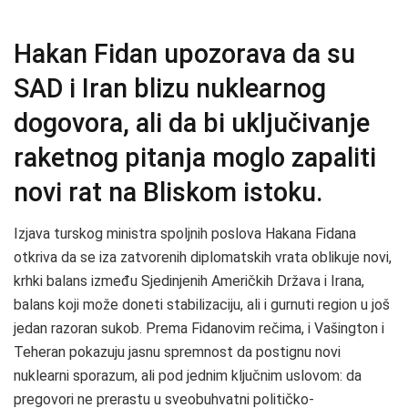
Hakan Fidan upozorava da su
SAD i Iran blizu nuklearnog
dogovora, ali da bi uključivanje
raketnog pitanja moglo zapaliti
novi rat na Bliskom istoku.
Izjava turskog ministra spoljnih poslova Hakana Fidana
otkriva da se iza zatvorenih diplomatskih vrata oblikuje novi,
krhki balans između Sjedinjenih Američkih Država i Irana,
balans koji može doneti stabilizaciju, ali i gurnuti region u još
jedan razoran sukob. Prema Fidanovim rečima, i Vašington i
Teheran pokazuju jasnu spremnost da postignu novi
nuklearni sporazum, ali pod jednim ključnim uslovom: da
pregovori ne prerastu u sveobuhvatni političko-