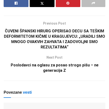
Previous Post
ČUVENI ŠPANSKI HIRURG OPERISAO DECU SA TEŠKIM
DEFORMITETOM KIČME U KRAGUJEVCU: „URADILI SMO
MNOGO OVAKVIH ZAHVATA I ZADOVOLjNI SMO
REZULTATIMA“
Next Post
Poslodavci na oglasu za posao strogo pišu – ne
generacija Z
Povezane
vesti