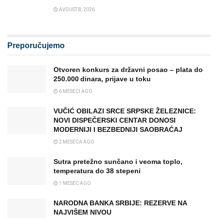
AVGUST 8, 2026
Preporučujemo
Otvoren konkurs za državni posao – plata do
250.000 dinara, prijave u toku
6 MESECI AGO
VUČIĆ OBILAZI SRCE SRPSKE ŽELEZNICE:
NOVI DISPEČERSKI CENTAR DONOSI
MODERNIJI I BEZBEDNIJI SAOBRAĆAJ
2 MESECA AGO
Sutra pretežno sunčano i veoma toplo,
temperatura do 38 stepeni
1 MESEC AGO
NARODNA BANKA SRBIJE: REZERVE NA
NAJVIŠEM NIVOU