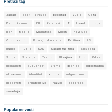
Pretraži tag
Japan
Bački Petrovac
Beograd
Vučić
Gaza
Dan državnosti
EU
Zelenski
IT
Izrael
Indija
Iran
Maglić
Mađarska
Mićin
Novi Sad
Odbor za mir
Pokrajinska vlada
Priština
RS
Rubio
Rusija
SAD
Sajam turizma
Slovačka
Srbija
Sretenje
Tramp
Ukrajina
Fico
Crkva
blokaderi
budućnost
vreme
granica
diplomatija
efikasnost
identitet
kultura
odgovornost
pregovori
prijateljstvo
razvoj
saobraćaj
saradnja
Popularne vesti