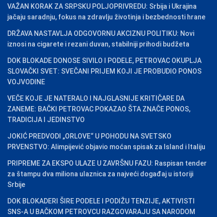
VAŽAN KORAK ZA SRPSKU POLJOPRIVREDU: Srbija i Ukrajina
jačaju saradnju, fokus na zdravlju životinja i bezbednosti hrane
DRŽAVA NASTAVLJA ODGOVORNU AKCIZNU POLITIKU: Novi
iznosi na cigarete i rezani duvan, stabilniji prihodi budžeta
DOK BLOKADE DONOSE SIVILO I PODELE, PETROVAC OKUPLJA
SLOVAČKI SVET: SVEČANI PRIJEM KOJI JE PROBUDIO PONOS
VOJVODINE
VEČE KOJE JE NATERALO I NAJGLASNIJE KRITIČARE DA
ZANEME: BAČKI PETROVAC POKAZAO ŠTA ZNAČE PONOS,
TRADICIJA I JEDINSTVO
JOKIĆ PREDVODI „ORLOVE“ U POHODU NA SVETSKO
PRVENSTVO: Alimpijević objavio moćan spisak za Island i Italiju
PRIPREME ZA EKSPO ULAZE U ZAVRŠNU FAZU: Raspisan tender
za štampu dva miliona ulaznica za najveći događaj u istoriji
Srbije
DOK BLOKADERI ŠIRE PODELE I PODIŽU TENZIJE, AKTIVISTI
SNS-A U BAČKOM PETROVCU RAZGOVARAJU SA NARODOM