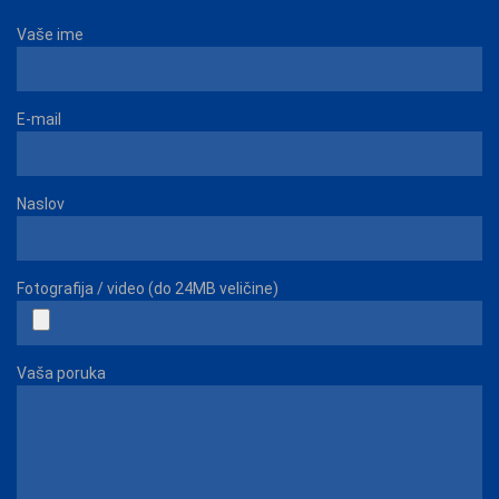
Vaše ime
E-mail
Naslov
Fotografija / video (do 24MB veličine)
Vaša poruka