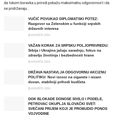
da tokom boravka u prirodi pokažu maksimalnu odgovornost i da
se pridržavaju...
VUČIĆ POVUKAO DIPLOMATSKI POTEZ:
Razgovor sa Zelenskim u funkciji srpskih
državnih interesa
AVGUST 8, 2026
VAŽAN KORAK ZA SRPSKU POLJOPRIVREDU:
Srbija i Ukrajina jačaju saradnju, fokus na
zdravlju životinja i bezbednosti hrane
AVGUST 8, 2026
DRŽAVA NASTAVLJA ODGOVORNU AKCIZNU
POLITIKU: Novi iznosi na cigarete i rezani
duvan, stabilniji prihodi budžeta
AVGUST 8, 2026
DOK BLOKADE DONOSE SIVILO I PODELE,
PETROVAC OKUPLJA SLOVAČKI SVET:
SVEČANI PRIJEM KOJI JE PROBUDIO PONOS
VOJVODINE