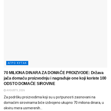
АГРО КУТАК
70 MILIONA DINARA ZA DOMAĆE PROIZVODE: Država
jača domaću proizvodnju i nagrađuje one koji koriste 100
ODSTO DOMAĆE SIROVINE
AVGUST 9, 2026
Za podršku proizvodima koji su u potpunosti zasnovani na
domaćim sirovinama biće izdvojeno ukupno 70 miliona dinara, u
okviru mera usmerenih...