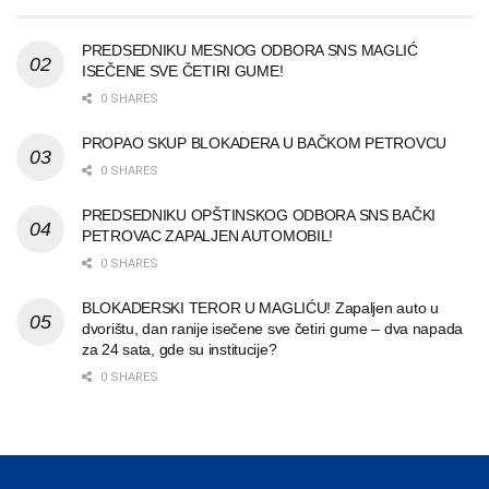
PREDSEDNIKU MESNOG ODBORA SNS MAGLIĆ
ISEČENE SVE ČETIRI GUME!
0 SHARES
PROPAO SKUP BLOKADERA U BAČKOM PETROVCU
0 SHARES
PREDSEDNIKU OPŠTINSKOG ODBORA SNS BAČKI
PETROVAC ZAPALJEN AUTOMOBIL!
0 SHARES
BLOKADERSKI TEROR U MAGLIĆU! Zapaljen auto u
dvorištu, dan ranije isečene sve četiri gume – dva napada
za 24 sata, gde su institucije?
0 SHARES