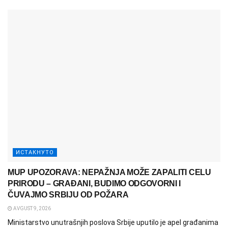
ИСТАКНУТО
MUP UPOZORAVA: NEPAŽNJA MOŽE ZAPALITI CELU
PRIRODU – GRAĐANI, BUDIMO ODGOVORNI I
ČUVAJMO SRBIJU OD POŽARA
AVGUST 9, 2026
Ministarstvo unutrašnjih poslova Srbije uputilo je apel građanima