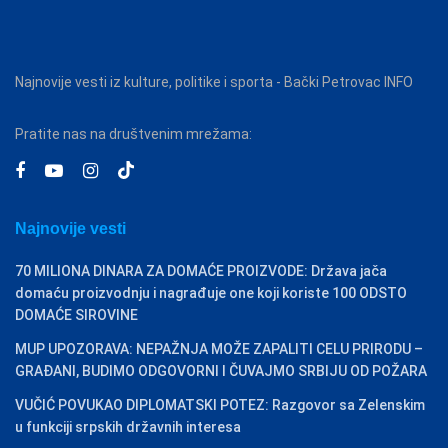
Najnovije vesti iz kulture, politike i sporta - Bački Petrovac INFO
Pratite nas na društvenim mrežama:
Najnovije vesti
70 MILIONA DINARA ZA DOMAĆE PROIZVODE: Država jača
domaću proizvodnju i nagrađuje one koji koriste 100 ODSTO
DOMAĆE SIROVINE
MUP UPOZORAVA: NEPAŽNJA MOŽE ZAPALITI CELU PRIRODU –
GRAĐANI, BUDIMO ODGOVORNI I ČUVAJMO SRBIJU OD POŽARA
VUČIĆ POVUKAO DIPLOMATSKI POTEZ: Razgovor sa Zelenskim
u funkciji srpskih državnih interesa