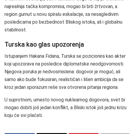
najrealnija tačka kompromisa, mogao bi biti žrtvovan, a
region gurnut u novu spiralu eskalacije, sa nesagledivim
posledicama po bezbednost Bliskog istoka, ali i globalnu
stabilnost.
Turska kao glas upozorenja
Istupanjem Hakana Fidana, Turska se pozicionira kao akter
koji upozorava na posledice diplomatske neodgovornosti.
Njegova poruka je nedvosmislena: dogovor je moguć, ali
samo ako bude fokusiran, realističan i lišen ambicija da se
kroz jedan sporazum reše sva otvorena pitanja regiona.
U suprotnom, umesto novog nuklearnog dogovora, svet bi
mogao dobiti još jedan konflikt, a Bliski istok još jednu krizu
koju će svi plaćati.