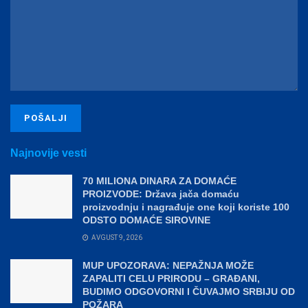
Najnovije vesti
70 MILIONA DINARA ZA DOMAĆE
PROIZVODE: Država jača domaću
proizvodnju i nagrađuje one koji koriste 100
ODSTO DOMAĆE SIROVINE
AVGUST 9, 2026
MUP UPOZORAVA: NEPAŽNJA MOŽE
ZAPALITI CELU PRIRODU – GRAĐANI,
BUDIMO ODGOVORNI I ČUVAJMO SRBIJU OD
POŽARA