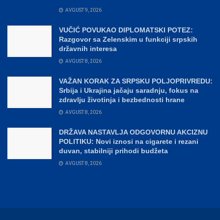
AVGUST 9, 2026
VUČIĆ POVUKAO DIPLOMATSKI POTEZ:
Razgovor sa Zelenskim u funkciji srpskih
državnih interesa
AVGUST 8, 2026
VAŽAN KORAK ZA SRPSKU POLJOPRIVREDU:
Srbija i Ukrajina jačaju saradnju, fokus na
zdravlju životinja i bezbednosti hrane
AVGUST 8, 2026
DRŽAVA NASTAVLJA ODGOVORNU AKCIZNU
POLITIKU: Novi iznosi na cigarete i rezani
duvan, stabilniji prihodi budžeta
AVGUST 8, 2026