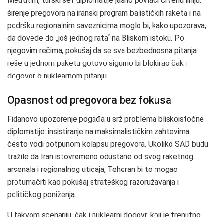
Međutim, turski šef diplomatije jasno povlači crvenu liniju:
širenje pregovora na iranski program balističkih raketa i na
podršku regionalnim saveznicima moglo bi, kako upozorava,
da dovede do „još jednog rata“ na Bliskom istoku. Po
njegovim rečima, pokušaj da se sva bezbednosna pitanja
reše u jednom paketu gotovo sigurno bi blokirao čak i
dogovor o nuklearnom pitanju.
Opasnost od pregovora bez fokusa
Fidanovo upozorenje pogađa u srž problema bliskoistočne
diplomatije: insistiranje na maksimalističkim zahtevima
često vodi potpunom kolapsu pregovora. Ukoliko SAD budu
tražile da Iran istovremeno odustane od svog raketnog
arsenala i regionalnog uticaja, Teheran bi to mogao
protumačiti kao pokušaj strateškog razoružavanja i
političkog poniženja.
U takvom scenariju, čak i nuklearni dogovr, koji je trenutno