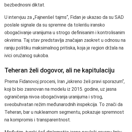
bezbednosni diktat.
U intervjuu za „Fajnenšel tajms“, Fidan je ukazao da su SAD
poslale signale da su spremne da tolerišu iransko
obogaćivanje uranijuma u strogo definisanim i kontrolisanim
okvirima. Taj stav predstavlja značajan zaokret u odnosu na
raniju politiku maksimalnog pritiska, koja je region držala na
ivici oružanog sukoba.
Teheran želi dogovor, ali ne kapitulaciju
Prema Fidanovoj proceni, Iran „iskreno želi pravi sporazum“,
koji bi bio zasnovan na modelu iz 2015. godine, uz jasna
ograničenja nivoa obogaćivanja uranijuma i strog,
sveobuhvatan režim međunarodnih inspekcija. To znači da
Teheran, bar u nuklearnom segmentu, pokazuje spremnost
na kompromis i transparentnost.