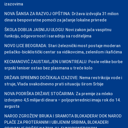
izazovima
NOVA ŠANSA ZA RAZVOJ OPŠTINA: Država izdvojila 31 milion
dinara bespovratne pomoći za jačanje lokalne privrede
ŠKOLA DOBIJA JASNIJU ULOGU: Novi zakon jača vaspitnu
funkciju, odgovornost i saradnju sa roditeljima
NOVO LICE BEOGRADA: Stari železnički most postaje moderan
pešačko-biciklistički centar sa vidikovcima, zelenilom i kafićima
KECMANOVIĆ ZAUSTAVLJEN U MONTREALU: Posle velike borbe
srpski teniser ostao bez plasmana u treće kolo
DRŽAVA SPREMNO DOČEKALA IZAZOVE: Nema restrikcija vode i
struje, Vlada svakodnevno prati situaciju širom Srbije
NOVA PODRŠKA DRŽAVE STOČARIMA: Za premije za mleko
izdvojeno 4,5 milijardi dinara – poljoprivrednici imaju rok do 14.
avgusta
NAROD ZGROŽEN! BRUKA I SRAMOTA BLOKADERA! DOK NAROD
PLAČE ZA PROTERANIM I UBIJENIM SRBIMA, BLOKADERI