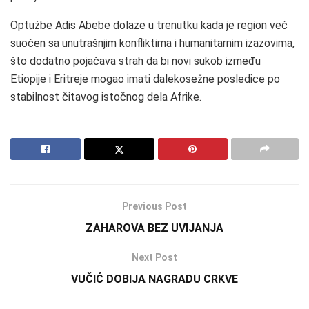
Optužbe Adis Abebe dolaze u trenutku kada je region već
suočen sa unutrašnjim konfliktima i humanitarnim izazovima,
što dodatno pojačava strah da bi novi sukob između
Etiopije i Eritreje mogao imati dalekosežne posledice po
stabilnost čitavog istočnog dela Afrike.
Previous Post
ZAHAROVA BEZ UVIJANJA
Next Post
VUČIĆ DOBIJA NAGRADU CRKVE