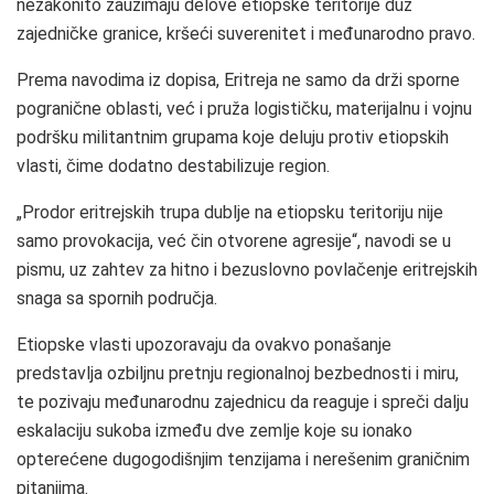
nezakonito zauzimaju delove etiopske teritorije duž
zajedničke granice, kršeći suverenitet i međunarodno pravo.
Prema navodima iz dopisa, Eritreja ne samo da drži sporne
pogranične oblasti, već i pruža logističku, materijalnu i vojnu
podršku militantnim grupama koje deluju protiv etiopskih
vlasti, čime dodatno destabilizuje region.
„Prodor eritrejskih trupa dublje na etiopsku teritoriju nije
samo provokacija, već čin otvorene agresije“, navodi se u
pismu, uz zahtev za hitno i bezuslovno povlačenje eritrejskih
snaga sa spornih područja.
Etiopske vlasti upozoravaju da ovakvo ponašanje
predstavlja ozbiljnu pretnju regionalnoj bezbednosti i miru,
te pozivaju međunarodnu zajednicu da reaguje i spreči dalju
eskalaciju sukoba između dve zemlje koje su ionako
opterećene dugogodišnjim tenzijama i nerešenim graničnim
pitanjima.