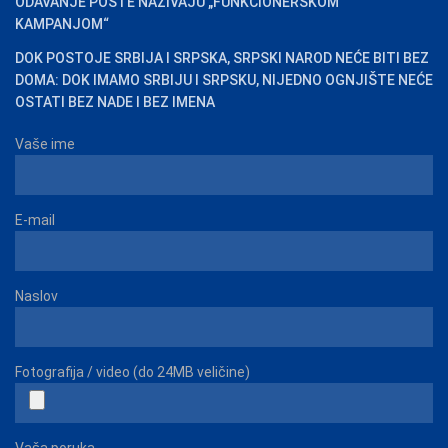
ODAVANJE POŠTE NAZIVAJU „FUNKCIONERSKOM
KAMPANJOM“
DOK POSTOJE SRBIJA I SRPSKA, SRPSKI NAROD NEĆE BITI BEZ
DOMA: DOK IMAMO SRBIJU I SRPSKU, NIJEDNO OGNJIŠTE NEĆE
OSTATI BEZ NADE I BEZ IMENA
Vaše ime
E-mail
Naslov
Fotografija / video (do 24MB veličine)