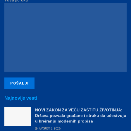
Vaša poruka
Najnovije vesti
NOVI ZAKON ZA VEĆU ZAŠTITU ŽIVOTINJA:
Država pozvala građane i struku da učestvuju
u kreiranju modernih propisa
AVGUST 5, 2026