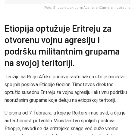
Foto: Shutterstock.com/AustralianCamera, ilustracija
Etiopija optužuje Eritreju za
otvorenu vojnu agresiju i
podršku militantnim grupama
na svojoj teritoriji.
Tenzije na Rogu Afrike ponovo rastu nakon što je ministar
spoljnih poslova Etiopije Gedion Timotevos direktno
optužio susednu Eritreju za vojnu agresiju i aktivnu podršku
naoružanim grupama koje deluju na etiopskoj teritoriji.
U pismu od 7. februara, u koje je Rojters imao uvid, a čiju je
autentičnost potvrdilo Ministarstvo spoljnih poslova
Etiopije, navodi se da eritrejske snage već duže vreme