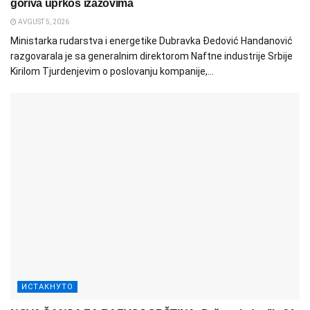
goriva uprkos izazovima
AVGUST 5, 2026
Ministarka rudarstva i energetike Dubravka Đedović Handanović
razgovarala je sa generalnim direktorom Naftne industrije Srbije
Kirilom Tjurdenjevim o poslovanju kompanije,...
ИСТАКНУТО