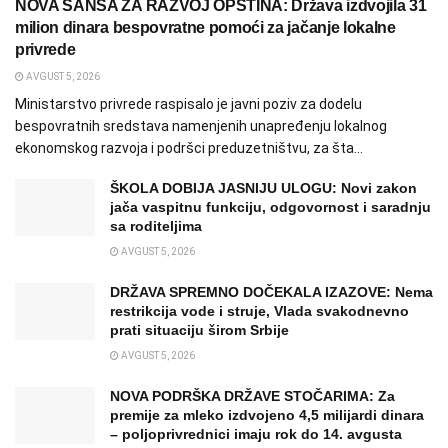
NOVA ŠANSA ZA RAZVOJ OPŠTINA: Država izdvojila 31
milion dinara bespovratne pomoći za jačanje lokalne
privrede
AVGUST 5, 2026
Ministarstvo privrede raspisalo je javni poziv za dodelu
bespovratnih sredstava namenjenih unapređenju lokalnog
ekonomskog razvoja i podršci preduzetništvu, za šta...
ŠKOLA DOBIJA JASNIJU ULOGU: Novi zakon
jača vaspitnu funkciju, odgovornost i saradnju
sa roditeljima
AVGUST 5, 2026
DRŽAVA SPREMNO DOČEKALA IZAZOVE: Nema
restrikcija vode i struje, Vlada svakodnevno
prati situaciju širom Srbije
AVGUST 5, 2026
NOVA PODRŠKA DRŽAVE STOČARIMA: Za
premije za mleko izdvojeno 4,5 milijardi dinara
– poljoprivrednici imaju rok do 14. avgusta