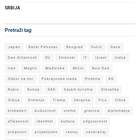
SRBIJA
Pretraži tag
Japan
Bački Petrovac
Beograd
Vučić
Gaza
Dan državnosti
EU
Zelenski
IT
Izrael
Indija
Iran
Maglić
Mađarska
Mićin
Novi Sad
Odbor za mir
Pokrajinska vlada
Priština
RS
Rubio
Rusija
SAD
Sajam turizma
Slovačka
Srbija
Sretenje
Tramp
Ukrajina
Fico
Crkva
blokaderi
budućnost
vreme
granica
diplomatija
efikasnost
identitet
kultura
odgovornost
pregovori
prijateljstvo
razvoj
saobraćaj