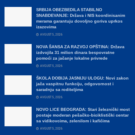
SRBIJA OBEZBEDILA STABILNO
SNABDEVANJE: Država i NIS koordinisanim
merama garantuju dovoljno goriva uprkos
izazovima
AVGUST 5, 2026
NOVA ŠANSA ZA RAZVOJ OPŠTINA: Država
izdvojila 31 milion dinara bespovratne
pomoći za jačanje lokalne privrede
AVGUST 5, 2026
ŠKOLA DOBIJA JASNIJU ULOGU: Novi zakon
jača vaspitnu funkciju, odgovornost i
saradnju sa roditeljima
AVGUST 5, 2026
NOVO LICE BEOGRADA: Stari železnički most
postaje moderan pešačko-biciklistički centar
sa vidikovcima, zelenilom i kafićima
AVGUST 5, 2026