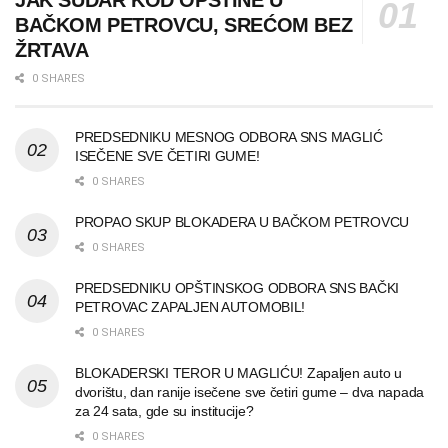
JAK SUDAR KOD OPŠTINE U
BAČKOM PETROVCU, SREĆOM BEZ
ŽRTAVA
0 SHARES
PREDSEDNIKU MESNOG ODBORA SNS MAGLIĆ
ISEČENE SVE ČETIRI GUME!
0 SHARES
PROPAO SKUP BLOKADERA U BAČKOM PETROVCU
0 SHARES
PREDSEDNIKU OPŠTINSKOG ODBORA SNS BAČKI
PETROVAC ZAPALJEN AUTOMOBIL!
0 SHARES
BLOKADERSKI TEROR U MAGLIĆU! Zapaljen auto u
dvorištu, dan ranije isečene sve četiri gume – dva napada
za 24 sata, gde su institucije?
0 SHARES