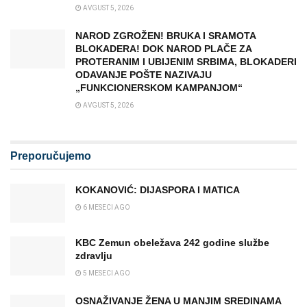
AVGUST 5, 2026
NAROD ZGROŽEN! BRUKA I SRAMOTA
BLOKADERA! DOK NAROD PLAČE ZA
PROTERANIM I UBIJENIM SRBIMA, BLOKADERI
ODAVANJE POŠTE NAZIVAJU
„FUNKCIONERSKOM KAMPANJOM“
AVGUST 5, 2026
Preporučujemo
KOKANOVIĆ: DIJASPORA I MATICA
6 MESECI AGO
KBC Zemun obeležava 242 godine službe
zdravlju
5 MESECI AGO
OSNAŽIVANJE ŽENA U MANJIM SREDINAMA