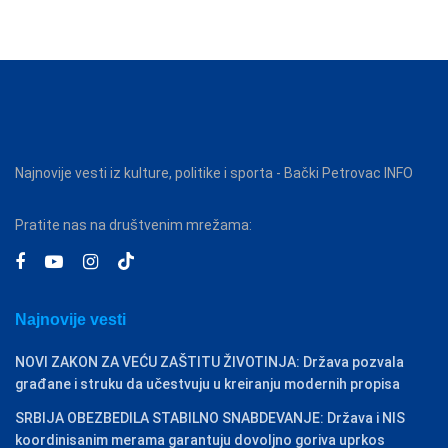
Najnovije vesti iz kulture, politike i sporta - Bački Petrovac INFO
Pratite nas na društvenim mrežama:
Najnovije vesti
NOVI ZAKON ZA VEĆU ZAŠTITU ŽIVOTINJA: Država pozvala
građane i struku da učestvuju u kreiranju modernih propisa
SRBIJA OBEZBEDILA STABILNO SNABDEVANJE: Država i NIS
koordinisanim merama garantuju dovoljno goriva uprkos