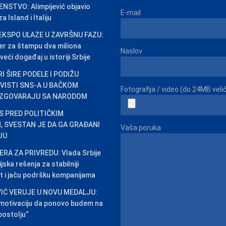
STVO: Alimpijević objavio
E-mail
 Island i Italiju
EKSPO ULAZE U ZAVRŠNU FAZU:
er za štampu dva miliona
Naslov
veći događaj u istoriji Srbije
I ŠIRE PODELE I PODIŽU
IVISTI SNS-A U BAČKOM
Fotografija / video (do 24MB veli
ZGOVARAJU SA NARODOM
AS PRED POLITIČKIM
 SVESTAN JE DA GA GRAĐANI
Vaša poruka
JU
RA ZA PRIVREDU: Vlada Srbije
jska rešenja za stabilniji
t i jaču podršku kompanijama
IĆ VERUJE U NOVU MEDALJU:
 motivaciju da ponovo budem na
ostolju“