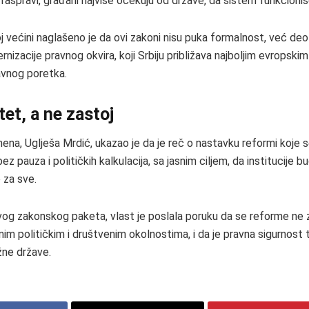
 raspravi, građani najviše očekuju od države, da sistem funkcioniš
j većini naglašeno je da ovi zakoni nisu puka formalnost, već deo
izacije pravnog okvira, koji Srbiju približava najboljim evropski
avnog poretka.
tet, a ne zastoj
ena, Uglješa Mrdić, ukazao je da je reč o nastavku reformi koje
ez pauza i političkih kalkulacija, sa jasnim ciljem, da institucije bu
 za sve.
og zakonskog paketa, vlast je poslala poruku da se reforme ne z
nim političkim i društvenim okolnostima, i da je pravna sigurnost 
žne države.