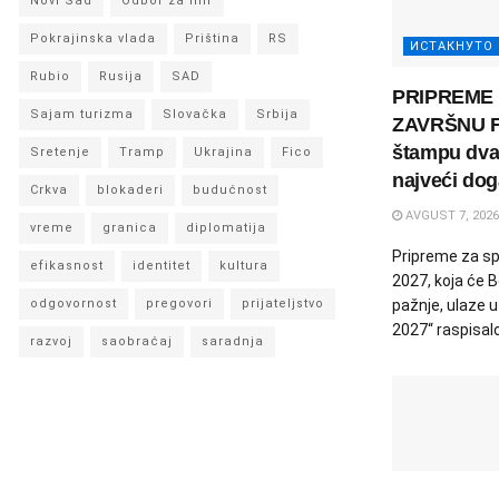
Novi Sad
Odbor za mir
Pokrajinska vlada
Priština
RS
ИСТАКНУТО
Rubio
Rusija
SAD
PRIPREME 
Sajam turizma
Slovačka
Srbija
ZAVRŠNU FA
štampu dva 
Sretenje
Tramp
Ukrajina
Fico
najveći doga
Crkva
blokaderi
budućnost
AVGUST 7, 2026
vreme
granica
diplomatija
Pripreme za sp
efikasnost
identitet
kultura
2027, koja će 
odgovornost
pregovori
prijateljstvo
pažnje, ulaze 
2027“ raspisalo 
razvoj
saobraćaj
saradnja