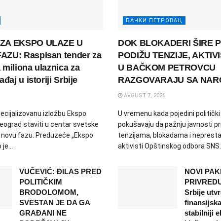
БАЧКИ ПЕТРОВАЦ
ZA EKSPO ULAZE U
DOK BLOKADERI ŠIRE P
ZU: Raspisan tender za
PODIŽU TENZIJE, AKTIVI
miliona ulaznica za
U BAČKOM PETROVCU
đaj u istoriji Srbije
RAZGOVARAJU SA NA
AVGUST 7, 2026
ecijalizovanu izložbu Ekspo
U vremenu kada pojedini politički
Beograd staviti u centar svetske
pokušavaju da pažnju javnosti pr
u novu fazu. Preduzeće „Ekspo
tenzijama, blokadama i neprest
je...
aktivisti Opštinskog odbora SNS..
VUČEVIĆ: ĐILAS PRED
NOVI PAK
POLITIČKIM
PRIVREDU
BRODOLOMOM,
Srbije utvr
SVESTAN JE DA GA
finansijsk
GRAĐANI NE
stabilniji