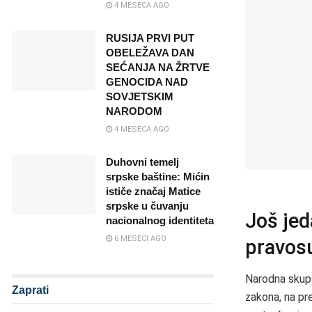
4 MESECA AGO
RUSIJA PRVI PUT
OBELEŽAVA DAN
SEĆANJA NA ŽRTVE
GENOCIDA NAD
SOVJETSKIM
NARODOM
4 MESECA AGO
Duhovni temelj
srpske baštine: Mićin
ističe značaj Matice
srpske u čuvanju
Još jed
nacionalnog identiteta
6 MESECI AGO
pravosu
Narodna skupšt
Zaprati
zakona, na pr