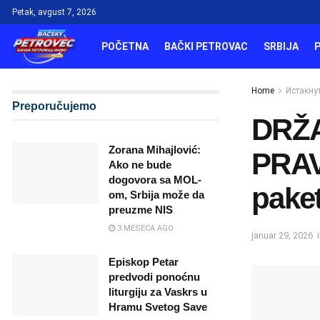
Petak, avgust 7, 2026
POČETNA
BAČKI PETROVAC
SRBIJA
Home
Истакну
Preporučujemo
DRŽ
Zorana Mihajlović:
PRAV
Ako ne bude
dogovora sa MOL-
pake
om, Srbija može da
preuzme NIS
3 MESECA AGO
januar 29, 2026
Episkop Petar
predvodi ponoćnu
liturgiju za Vaskrs u
Hramu Svetog Save