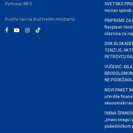
Petrovac INFO
SVETSKO PRVEN
moćan spisak za
Pratite nas na društvenim mrežama:
PRIPREME ZA 
Raspisan tend
ulaznica za naj
DOK BLOKADER
TENZIJE, AKT
PETROVCU RA
VUČEVIĆ: ĐIL
BRODOLOMOM,
NE PODRŽAVA
NOVI PAKET ME
utvrdila finansi
ekonomski ras
IVANA ŠPANOV
„Imam snagu i
pobedničkom p