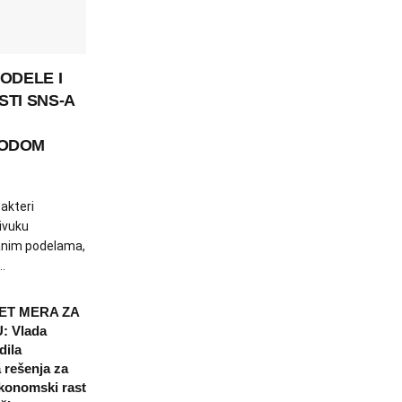
ODELE I
STI SNS-A
RODOM
 akteri
ivuku
anim podelama,
.
ET MERA ZA
: Vlada
dila
a rešenja za
 ekonomski rast