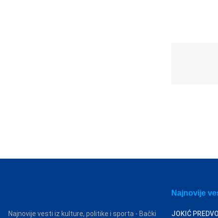
Najnovije ve
Najnovije vesti iz kulture, politike i sporta - Bački
JOKIĆ PREDVO