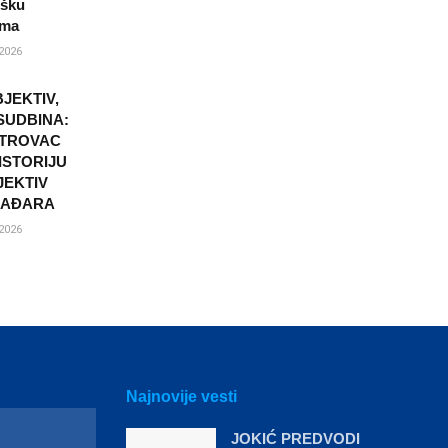
ršku
ama
2026
JEKTIV,
SUDBINA:
ETROVAC
ISTORIJU
JEKTIV
MAĐARA
2026
Najnovije vesti
JOKIĆ PREDVODI