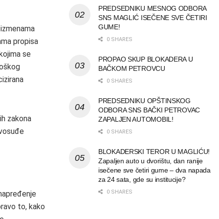
PREDSEDNIKU MESNOG ODBORA
SNS MAGLIĆ ISEČENE SVE ČETIRI
GUME!
lo izmenama
0 SHARES
nama propisa
kojima se
PROPAO SKUP BLOKADERA U
loškog
BAČKOM PETROVCU
izirana
0 SHARES
PREDSEDNIKU OPŠTINSKOG
ODBORA SNS BAČKI PETROVAC
vih zakona
ZAPALJEN AUTOMOBIL!
avosuđe
0 SHARES
BLOKADERSKI TEROR U MAGLIĆU!
Zapaljen auto u dvorištu, dan ranije
isečene sve četiri gume – dva napada
za 24 sata, gde su institucije?
0 SHARES
unapređenje
Upravo to, kako