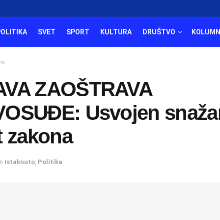
POLITIKA
SVET
SPORT
KULTURA
DRUŠTVO
KOLUMN
то
AVA ZAOŠTRAVA
OSUĐE: Usvojen snaža
t zakona
in
Istaknuto
,
Politika