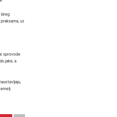
e.
 šireg
m praksama, uz
 se sprovode
du jake, a
austavljaju,
temelj