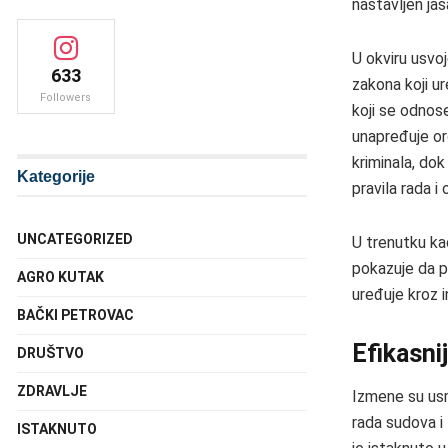
nastavljen jasa
U okviru usvo
633
zakona koji ur
Followers
koji se odnos
unapređuje or
kriminala, do
Kategorije
pravila rada 
UNCATEGORIZED
U trenutku ka
pokazuje da p
AGRO KUTAK
uređuje kroz in
BAČKI PETROVAC
Efikasni
DRUŠTVO
ZDRAVLJE
Izmene su usm
rada sudova i 
ISTAKNUTO