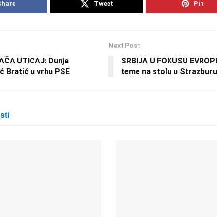
Share
Tweet
Pin
Next Post
AČA UTICAJ: Dunja
SRBIJA U FOKUSU EVROPE:
ć Bratić u vrhu PSE
teme na stolu u Strazburu
sti