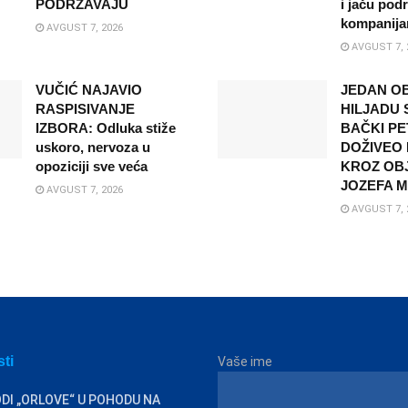
PODRŽAVAJU
i jaču pod
kompanij
AVGUST 7, 2026
AVGUST 7, 
VUČIĆ NAJAVIO
JEDAN OB
RASPISIVANJE
HILJADU 
IZBORA: Odluka stiže
BAČKI P
uskoro, nervoza u
DOŽIVEO 
opoziciji sve veća
KROZ OB
JOZEFA 
AVGUST 7, 2026
AVGUST 7, 
sti
Vaše ime
DI „ORLOVE“ U POHODU NA