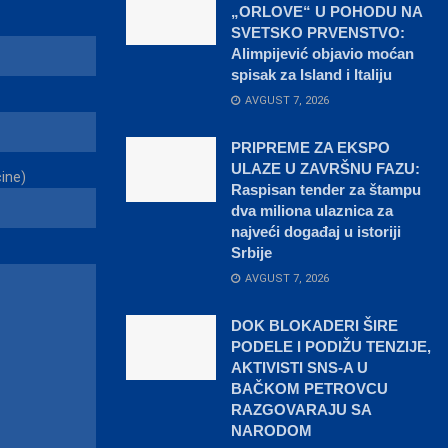
„ORLOVE“ U POHODU NA
SVETSKO PRVENSTVO:
Alimpijević objavio moćan
spisak za Island i Italiju
AVGUST 7, 2026
PRIPREME ZA EKSPO
ULAZE U ZAVRŠNU FAZU:
čine)
Raspisan tender za štampu
dva miliona ulaznica za
najveći događaj u istoriji
Srbije
AVGUST 7, 2026
DOK BLOKADERI ŠIRE
PODELE I PODIŽU TENZIJE,
AKTIVISTI SNS-A U
BAČKOM PETROVCU
RAZGOVARAJU SA
NARODOM