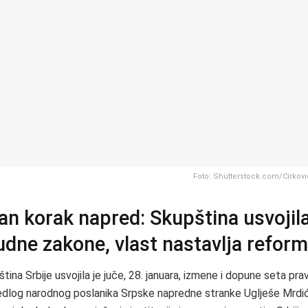
Foto: Shutterstock.com/Cirkovic
an korak napred: Skupština usvojil
dne zakone, vlast nastavlja refor
ina Srbije usvojila je juče, 28. januara, izmene i dopune seta pr
edlog narodnog poslanika Srpske napredne stranke Uglješe Mrdić