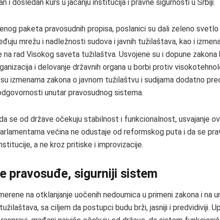
n i dosledan kurs u jačanju institucija i pravne sigurnosti u Srbiji.
jenog paketa pravosudnih propisa, poslanici su dali zeleno svet
eđuju mrežu i nadležnosti sudova i javnih tužilaštava, kao i izme
e na rad Visokog saveta tužilaštva. Usvojene su i dopune zakona 
ganizacija i delovanje državnih organa u borbi protiv visokotehno
k su izmenama zakona o javnom tužilaštvu i sudijama dodatno prec
i odgovornosti unutar pravosudnog sistema.
da se od države očekuju stabilnost i funkcionalnost, usvajanje o
arlamentarna većina ne odustaje od reformskog puta i da se pr
stitucije, a ne kroz pritiske i improvizacije.
je pravosuđe, sigurniji sistem
erene na otklanjanje uočenih nedoumica u primeni zakona i na 
tužilaštava, sa ciljem da postupci budu brži, jasniji i predvidiviji. 