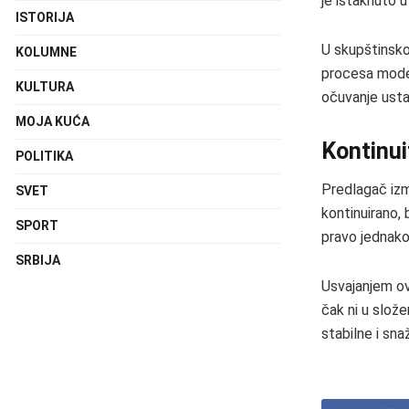
je istaknuto u
ISTORIJA
U skupštinsko
KOLUMNE
procesa modern
KULTURA
očuvanje ust
MOJA KUĆA
Kontinui
POLITIKA
Predlagač izm
SVET
kontinuirano, b
SPORT
pravo jednako
SRBIJA
Usvajanjem ov
čak ni u slože
stabilne i sna