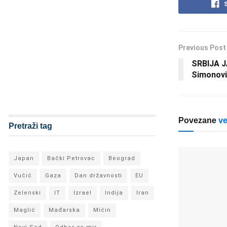
Previous Post
SRBIJA J
Simonovi
Povezane
ve
Pretraži tag
Japan
Bački Petrovac
Beograd
Vučić
Gaza
Dan državnosti
EU
Zelenski
IT
Izrael
Indija
Iran
Maglić
Mađarska
Mićin