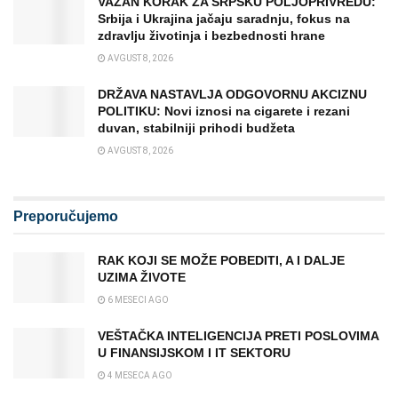
VAŽAN KORAK ZA SRPSKU POLJOPRIVREDU:
Srbija i Ukrajina jačaju saradnju, fokus na
zdravlju životinja i bezbednosti hrane
AVGUST 8, 2026
DRŽAVA NASTAVLJA ODGOVORNU AKCIZNU
POLITIKU: Novi iznosi na cigarete i rezani
duvan, stabilniji prihodi budžeta
AVGUST 8, 2026
Preporučujemo
RAK KOJI SE MOŽE POBEDITI, A I DALJE
UZIMA ŽIVOTE
6 MESECI AGO
VEŠTAČKA INTELIGENCIJA PRETI POSLOVIMA
U FINANSIJSKOM I IT SEKTORU
4 MESECA AGO