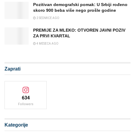
Pozitivan demografski pomak: U Srbiji rođeno
skoro 900 beba više nego prošle godine
2 SEDMICE AGO
PREMIJE ZA MLEKO: OTVOREN JAVNI POZIV
ZA PRVI KVARTAL
4 MESECA AGO
Zaprati
634
Followers
Kategorije