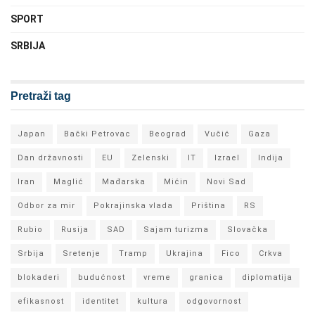
SPORT
SRBIJA
Pretraži tag
Japan
Bački Petrovac
Beograd
Vučić
Gaza
Dan državnosti
EU
Zelenski
IT
Izrael
Indija
Iran
Maglić
Mađarska
Mićin
Novi Sad
Odbor za mir
Pokrajinska vlada
Priština
RS
Rubio
Rusija
SAD
Sajam turizma
Slovačka
Srbija
Sretenje
Tramp
Ukrajina
Fico
Crkva
blokaderi
budućnost
vreme
granica
diplomatija
efikasnost
identitet
kultura
odgovornost