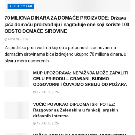
АГРО КУТАК
70 MILIONA DINARA ZA DOMAĆE PROIZVODE: Država
jača domaću proizvodnju i nagrađuje one koji koriste 100
ODSTO DOMAĆE SIROVINE
AVGUST 9, 2026
Za podršku proizvodima koji su u potpunosti zasnovani na
domaćim sirovinama biće izdvojeno ukupno 70 miliona dinara, u
okviru mera usmerenih...
MUP UPOZORAVA: NEPAŽNJA MOŽE ZAPALITI
CELU PRIRODU – GRAĐANI, BUDIMO
ODGOVORNI I ČUVAJMO SRBIJU OD POŽARA
AVGUST 9, 2026
VUČIĆ POVUKAO DIPLOMATSKI POTEZ:
Razgovor sa Zelenskim u funkciji srpskih
državnih interesa
AVGUST 8, 2026