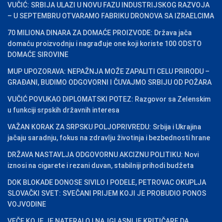
VUČIĆ: SRBIJA ULAZI U NOVU FAZU INDUSTRIJSKOG RAZVOJA
– U SEPTEMBRU OTVARAMO FABRIKU DRONOVA SA IZRAELCIMA
70 MILIONA DINARA ZA DOMAĆE PROIZVODE: Država jača
domaću proizvodnju i nagrađuje one koji koriste 100 ODSTO
DOMAĆE SIROVINE
MUP UPOZORAVA: NEPAŽNJA MOŽE ZAPALITI CELU PRIRODU –
GRAĐANI, BUDIMO ODGOVORNI I ČUVAJMO SRBIJU OD POŽARA
VUČIĆ POVUKAO DIPLOMATSKI POTEZ: Razgovor sa Zelenskim
u funkciji srpskih državnih interesa
VAŽAN KORAK ZA SRPSKU POLJOPRIVREDU: Srbija i Ukrajina
jačaju saradnju, fokus na zdravlju životinja i bezbednosti hrane
DRŽAVA NASTAVLJA ODGOVORNU AKCIZNU POLITIKU: Novi
iznosi na cigarete i rezani duvan, stabilniji prihodi budžeta
DOK BLOKADE DONOSE SIVILO I PODELE, PETROVAC OKUPLJA
SLOVAČKI SVET: SVEČANI PRIJEM KOJI JE PROBUDIO PONOS
VOJVODINE
VEČE KOJE JE NATERALO I NAJGLASNIJE KRITIČARE DA