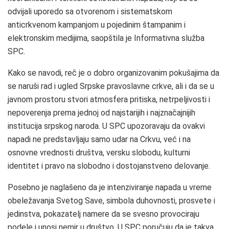
odvijali uporedo sa otvorenom i sistematskom
anticrkvenom kampanjom u pojedinim štampanim i
elektronskim medijima, saopštila je Informativna služba
SPC.
Kako se navodi, reč je o dobro organizovanim pokušajima da
se naruši rad i ugled Srpske pravoslavne crkve, ali i da se u
javnom prostoru stvori atmosfera pritiska, netrpeljivosti i
nepoverenja prema jednoj od najstarijih i najznačajnijih
institucija srpskog naroda. U SPC upozoravaju da ovakvi
napadi ne predstavljaju samo udar na Crkvu, već i na
osnovne vrednosti društva, versku slobodu, kulturni
identitet i pravo na slobodno i dostojanstveno delovanje.
Posebno je naglašeno da je intenziviranje napada u vreme
obeležavanja Svetog Save, simbola duhovnosti, prosvete i
jedinstva, pokazatelj namere da se svesno provociraju
podele i unosi nemir u društvo. U SPC poručuju da je takva