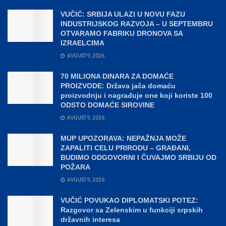
VUČIĆ: SRBIJA ULAZI U NOVU FAZU
INDUSTRIJSKOG RAZVOJA – U SEPTEMBRU
OTVARAMO FABRIKU DRONOVA SA
IZRAELCIMA
AVGUST 9, 2026
70 MILIONA DINARA ZA DOMAĆE
PROIZVODE: Država jača domaću
proizvodnju i nagrađuje one koji koriste 100
ODSTO DOMAĆE SIROVINE
AVGUST 9, 2026
MUP UPOZORAVA: NEPAŽNJA MOŽE
ZAPALITI CELU PRIRODU – GRAĐANI,
BUDIMO ODGOVORNI I ČUVAJMO SRBIJU OD
POŽARA
AVGUST 9, 2026
VUČIĆ POVUKAO DIPLOMATSKI POTEZ:
Razgovor sa Zelenskim u funkciji srpskih
državnih interesa