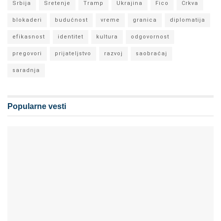
Srbija
Sretenje
Tramp
Ukrajina
Fico
Crkva
blokaderi
budućnost
vreme
granica
diplomatija
efikasnost
identitet
kultura
odgovornost
pregovori
prijateljstvo
razvoj
saobraćaj
saradnja
Popularne vesti