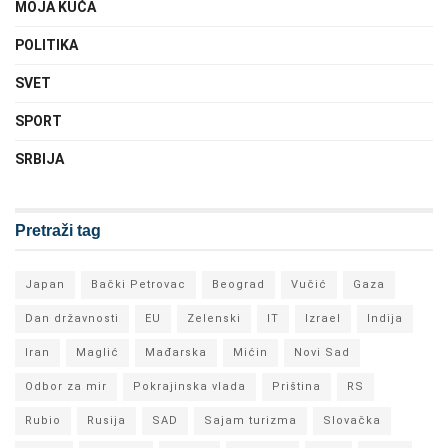
MOJA KUĆA
POLITIKA
SVET
SPORT
SRBIJA
Pretraži tag
Japan
Bački Petrovac
Beograd
Vučić
Gaza
Dan državnosti
EU
Zelenski
IT
Izrael
Indija
Iran
Maglić
Mađarska
Mićin
Novi Sad
Odbor za mir
Pokrajinska vlada
Priština
RS
Rubio
Rusija
SAD
Sajam turizma
Slovačka