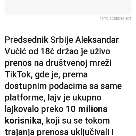
FOTO:SCREENSHOT
Predsednik Srbije Aleksandar
Vučić od 18č držao je uživo
prenos na društvenoj mreži
TikTok, gde je, prema
dostupnim podacima sa same
platforme, lajv je ukupno
lajkovalo preko
10 miliona
korisnika
, koji su se tokom
trajanja prenosa uključivali i