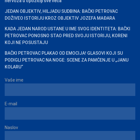
nervoza u opoziciji sve veća
JEDAN OBJEKTIV, HILJADU SUDBINA: BAČKI PETROVAC
DOŽIVEO ISTORIJU KROZ OBJEKTIV JOZEFA MAĐARA
KADA JEDAN NAROD USTANE U IME SVOG IDENTITETA: BAČKI
PETROVAC PONOSNO STAO PRED SVOJU ISTORIJU, KORENI
KOJI NE POSUSTAJU
BAČKI PETROVAC PLAKAO OD EMOCIJA! GLASOVI KOJI SU
PODIGLI PETROVAC NA NOGE: SCENE ZA PAMĆENJE U „JANU
KOLARU“
Vaše ime
E-mail
Naslov