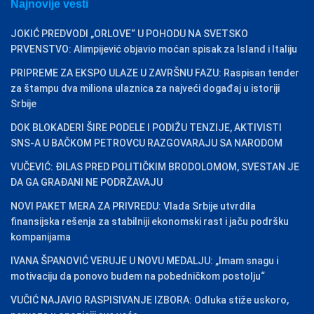
Najnovije vesti
JOKIĆ PREDVODI „ORLOVE“ U POHODU NA SVETSKO
PRVENSTVO: Alimpijević objavio moćan spisak za Island i Italiju
PRIPREME ZA EKSPO ULAZE U ZAVRŠNU FAZU: Raspisan tender
za štampu dva miliona ulaznica za najveći događaj u istoriji
Srbije
DOK BLOKADERI ŠIRE PODELE I PODIŽU TENZIJE, AKTIVISTI
SNS-A U BAČKOM PETROVCU RAZGOVARAJU SA NARODOM
VUČEVIĆ: ĐILAS PRED POLITIČKIM BRODOLOMOM, SVESTAN JE
DA GA GRAĐANI NE PODRŽAVAJU
NOVI PAKET MERA ZA PRIVREDU: Vlada Srbije utvrdila
finansijska rešenja za stabilniji ekonomski rast i jaču podršku
kompanijama
IVANA ŠPANOVIĆ VERUJE U NOVU MEDALJU: „Imam snagu i
motivaciju da ponovo budem na pobedničkom postolju“
VUČIĆ NAJAVIO RASPISIVANJE IZBORA: Odluka stiže uskoro,