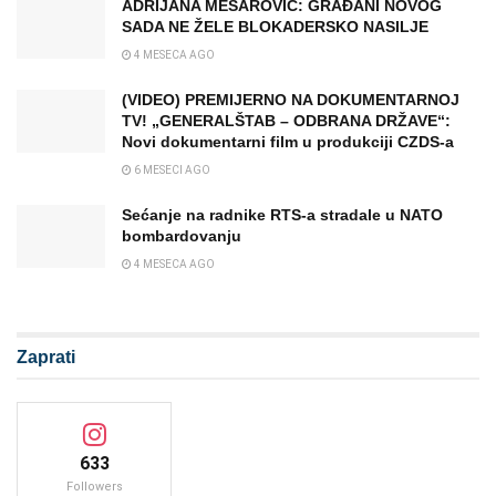
ADRIJANA MESAROVIĆ: GRAĐANI NOVOG
SADA NE ŽELE BLOKADERSKO NASILJE
4 MESECA AGO
(VIDEO) PREMIJERNO NA DOKUMENTARNOJ
TV! „GENERALŠTAB – ODBRANA DRŽAVE“:
Novi dokumentarni film u produkciji CZDS-a
6 MESECI AGO
Sećanje na radnike RTS-a stradale u NATO
bombardovanju
4 MESECA AGO
Zaprati
633
Followers