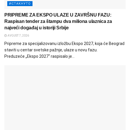
ИСТАКНУТО
PRIPREME ZA EKSPO ULAZE U ZAVRŠNU FAZU:
Raspisan tender za štampu dva miliona ulaznica za
najveći događaj u istoriji Srbije
AVGUST 7, 2026
Pripreme za specijalizovanu izložbu Ekspo 2027, koja će Beograd
staviti u centar svetske pažnje, ulaze u novu fazu.
Preduzeće „Ekspo 2027“ raspisalo je...