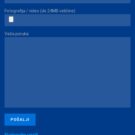
Fotografija / video (do 24MB veličine)
Vaša poruka
Najnovije vesti