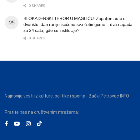
0 SHARES
BLOKADERSKI TEROR U MAGLIĆU! Zapaljen auto u
dvorištu, dan ranije isečene sve četiri gume – dva napada
za 24 sata, gde su institucije?
0 SHARES
Najnovije vesti iz kulture, politike i sporta - Bački Petrovac INFO
Pratite nas na društvenim mrežama: