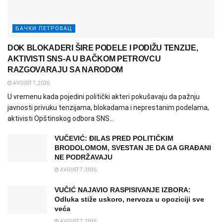
БАЧКИ ПЕТРОВАЦ
DOK BLOKADERI ŠIRE PODELE I PODIŽU TENZIJE,
AKTIVISTI SNS-A U BAČKOM PETROVCU
RAZGOVARAJU SA NARODOM
AVGUST 7, 2026
U vremenu kada pojedini politički akteri pokušavaju da pažnju
javnosti privuku tenzijama, blokadama i neprestanim podelama,
aktivisti Opštinskog odbora SNS...
VUČEVIĆ: ĐILAS PRED POLITIČKIM
BRODOLOMOM, SVESTAN JE DA GA GRAĐANI
NE PODRŽAVAJU
AVGUST 7, 2026
VUČIĆ NAJAVIO RASPISIVANJE IZBORA:
Odluka stiže uskoro, nervoza u opoziciji sve
veća
AVGUST 7, 2026