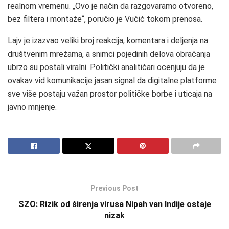
realnom vremenu. „Ovo je način da razgovaramo otvoreno,
bez filtera i montaže“, poručio je Vučić tokom prenosa.
Lajv je izazvao veliki broj reakcija, komentara i deljenja na
društvenim mrežama, a snimci pojedinih delova obraćanja
ubrzo su postali viralni. Politički analitičari ocenjuju da je
ovakav vid komunikacije jasan signal da digitalne platforme
sve više postaju važan prostor političke borbe i uticaja na
javno mnjenje.
Previous Post
SZO: Rizik od širenja virusa Nipah van Indije ostaje
nizak