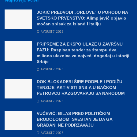
JOKIĆ PREDVODI „ORLOVE“ U POHODU NA
SVETSKO PRVENSTVO: Alimpijević objavio
moćan spisak za Island i Italiju
AVGUST 7, 2026
PRIPREME ZA EKSPO ULAZE U ZAVRŠNU
FAZU: Raspisan tender za štampu dva
miliona ulaznica za najveći događaj u istoriji
Srbije
AVGUST 7, 2026
DOK BLOKADERI ŠIRE PODELE I PODIŽU
TENZIJE, AKTIVISTI SNS-A U BAČKOM
PETROVCU RAZGOVARAJU SA NARODOM
AVGUST 7, 2026
VUČEVIĆ: ĐILAS PRED POLITIČKIM
BRODOLOMOM, SVESTAN JE DA GA
GRAĐANI NE PODRŽAVAJU
AVGUST 7, 2026