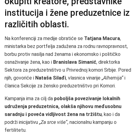
okupiti kreatore, predstavnike
institucija i žene preduzetnice iz
različitih oblasti.
Na konferenciji za medije obratiće se
Tatjana Macura
,
ministarka bez portfelja zadužena za rodnu ravnopravnost,
borbu protiv nasilja nad ženama i ekonomsko i političko
osnaživanje žena, kao i
Branislava Simanić
, direktorka
Sektora za preduzetništvo u Privrednoj komori Srbije. Pored
njih, govoriće i
Nataša Silađi
, vlasnica vinarije
„Alhemija“
i
članica Sekcije za žensko preduzetništvo pri Komori.
Kampanja ima za cilj da
poboljša povezivanje lokalnih
udruženja preduzetnica, olakša njihovu međusobnu
saradnju i poveća vidljivost žena na tržištu
, kao i da
podrži inicijativu
„Za srce više“
, nacionalnu kampanju o
fertilitetu.