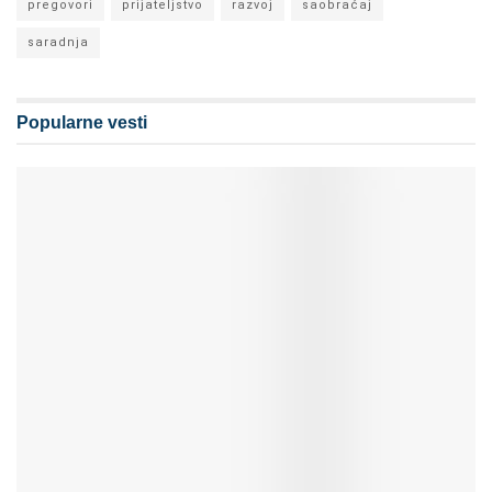
pregovori
prijateljstvo
razvoj
saobraćaj
saradnja
Popularne vesti