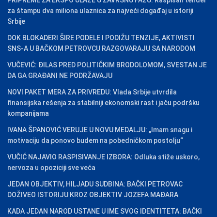
PRIPREME ZA EKSPO ULAZE U ZAVRŠNU FAZU: Raspisan tender
za štampu dva miliona ulaznica za najveći događaj u istoriji
Srbije
DOK BLOKADERI ŠIRE PODELE I PODIŽU TENZIJE, AKTIVISTI
SNS-A U BAČKOM PETROVCU RAZGOVARAJU SA NARODOM
VUČEVIĆ: ĐILAS PRED POLITIČKIM BRODOLOMOM, SVESTAN JE
DA GA GRAĐANI NE PODRŽAVAJU
NOVI PAKET MERA ZA PRIVREDU: Vlada Srbije utvrdila
finansijska rešenja za stabilniji ekonomski rast i jaču podršku
kompanijama
IVANA ŠPANOVIĆ VERUJE U NOVU MEDALJU: „Imam snagu i
motivaciju da ponovo budem na pobedničkom postolju“
VUČIĆ NAJAVIO RASPISIVANJE IZBORA: Odluka stiže uskoro,
nervoza u opoziciji sve veća
JEDAN OBJEKTIV, HILJADU SUDBINA: BAČKI PETROVAC
DOŽIVEO ISTORIJU KROZ OBJEKTIV JOZEFA MAĐARA
KADA JEDAN NAROD USTANE U IME SVOG IDENTITETA: BAČKI