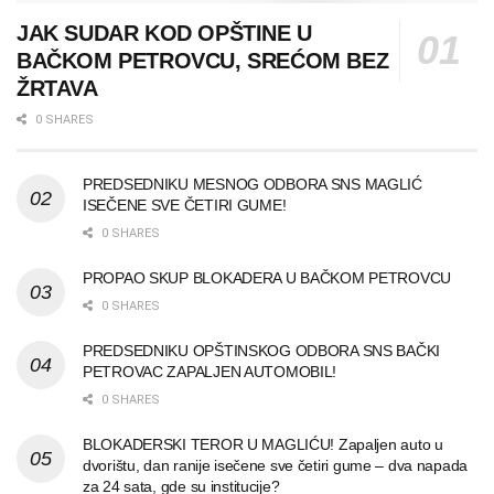
JAK SUDAR KOD OPŠTINE U
BAČKOM PETROVCU, SREĆOM BEZ
ŽRTAVA
0 SHARES
PREDSEDNIKU MESNOG ODBORA SNS MAGLIĆ
ISEČENE SVE ČETIRI GUME!
0 SHARES
PROPAO SKUP BLOKADERA U BAČKOM PETROVCU
0 SHARES
PREDSEDNIKU OPŠTINSKOG ODBORA SNS BAČKI
PETROVAC ZAPALJEN AUTOMOBIL!
0 SHARES
BLOKADERSKI TEROR U MAGLIĆU! Zapaljen auto u
dvorištu, dan ranije isečene sve četiri gume – dva napada
za 24 sata, gde su institucije?