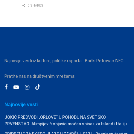
0 SHARES
Najnovije vesti iz kulture, politike i sporta - Bački Petrovac INFO
Pratite nas na društvenim mrežama:
Najnovije vesti
JOKIĆ PREDVODI „ORLOVE“ U POHODU NA SVETSKO
PRVENSTVO: Alimpijević objavio moćan spisak za Island i Italiju