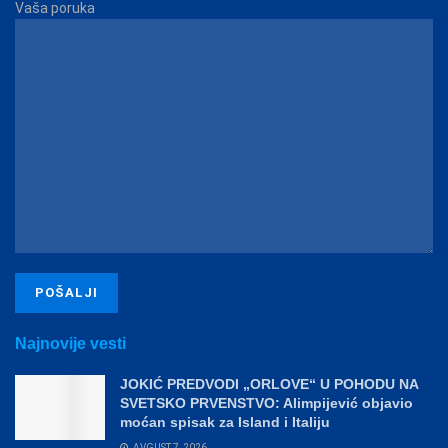
Vaša poruka
Najnovije vesti
JOKIĆ PREDVODI „ORLOVE“ U POHODU NA
SVETSKO PRVENSTVO: Alimpijević objavio
moćan spisak za Island i Italiju
AVGUST 7, 2026