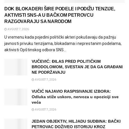
DOK BLOKADERI ŠIRE PODELE I PODIŽU TENZIJE,
AKTIVISTI SNS-A U BAČKOM PETROVCU
RAZGOVARAJU SA NARODOM
AVGUST 7, 2026
U vremenu kada pojedini politički akteri pokušavaju da pažnju
javnosti privuku tenzijama, blokadama i neprestanim podelama,
aktivisti Opštinskog odbora SNS...
VUČEVIĆ: ĐILAS PRED POLITIČKIM
BRODOLOMOM, SVESTAN JE DA GA GRAĐANI
NE PODRŽAVAJU
AVGUST 7, 2026
VUČIĆ NAJAVIO RASPISIVANJE IZBORA:
Odluka stiže uskoro, nervoza u opoziciji sve
veća
AVGUST 7, 2026
JEDAN OBJEKTIV, HILJADU SUDBINA: BAČKI
PETROVAC DOŽIVEO ISTORIJU KROZ