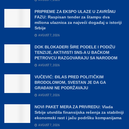
PRIPREME ZA EKSPO ULAZE U ZAVRŠNU
FAZU: Raspisan tender za štampu dva
miliona ulaznica za najveći događaj u istoriji
Srbije
AVGUST 7, 2026
DOK BLOKADERI ŠIRE PODELE I PODIŽU
TENZIJE, AKTIVISTI SNS-A U BAČKOM
PETROVCU RAZGOVARAJU SA NARODOM
AVGUST 7, 2026
VUČEVIĆ: ĐILAS PRED POLITIČKIM
BRODOLOMOM, SVESTAN JE DA GA
GRAĐANI NE PODRŽAVAJU
AVGUST 7, 2026
NOVI PAKET MERA ZA PRIVREDU: Vlada
Srbije utvrdila finansijska rešenja za stabilniji
ekonomski rast i jaču podršku kompanijama
AVGUST 7, 2026