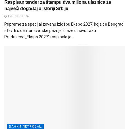
Raspisan tender za štampu dva miliona ulaznica za
najveći događaj u istoriji Srbije
AVGUST 7, 2026
Pripreme za specijalizovanu izložbu Ekspo 2027, koja će Beograd
staviti u centar svetske pažnje, ulaze u novu fazu.
Preduzeće „Ekspo 2027“ raspisalo je...
БАЧКИ ПЕТРОВАЦ