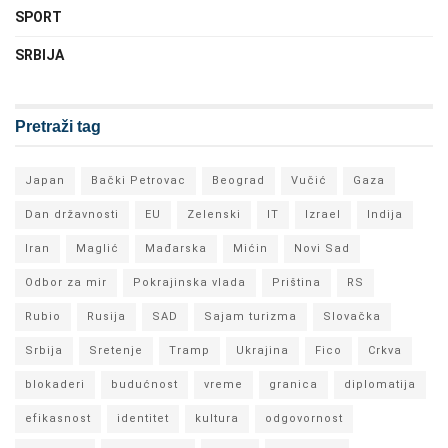
SPORT
SRBIJA
Pretraži tag
Japan
Bački Petrovac
Beograd
Vučić
Gaza
Dan državnosti
EU
Zelenski
IT
Izrael
Indija
Iran
Maglić
Mađarska
Mićin
Novi Sad
Odbor za mir
Pokrajinska vlada
Priština
RS
Rubio
Rusija
SAD
Sajam turizma
Slovačka
Srbija
Sretenje
Tramp
Ukrajina
Fico
Crkva
blokaderi
budućnost
vreme
granica
diplomatija
efikasnost
identitet
kultura
odgovornost