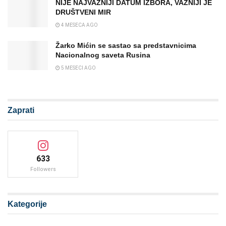
NIJE NAJVAŽNIJI DATUM IZBORA, VAŽNIJI JE
DRUŠTVENI MIR
4 MESECA AGO
Žarko Mićin se sastao sa predstavnicima
Nacionalnog saveta Rusina
5 MESECI AGO
Zaprati
633
Followers
Kategorije