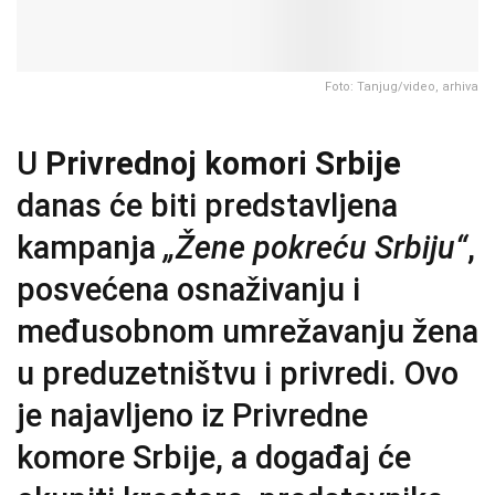
Foto: Tanjug/video, arhiva
U
Privrednoj komori Srbije
danas će biti predstavljena
kampanja
„Žene pokreću Srbiju“
,
posvećena osnaživanju i
međusobnom umrežavanju žena
u preduzetništvu i privredi. Ovo
je najavljeno iz Privredne
komore Srbije, a događaj će