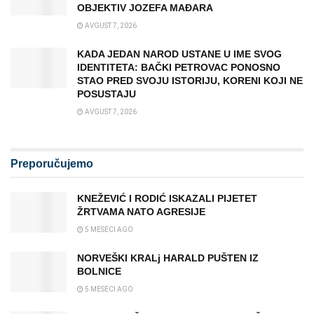
OBJEKTIV JOZEFA MAĐARA
AVGUST 7, 2026
KADA JEDAN NAROD USTANE U IME SVOG
IDENTITETA: BAČKI PETROVAC PONOSNO
STAO PRED SVOJU ISTORIJU, KORENI KOJI NE
POSUSTAJU
AVGUST 7, 2026
Preporučujemo
KNEŽEVIĆ I RODIĆ ISKAZALI PIJETET
ŽRTVAMA NATO AGRESIJE
5 MESECI AGO
NORVEŠKI KRALj HARALD PUŠTEN IZ
BOLNICE
5 MESECI AGO