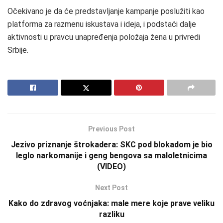
Očekivano je da će predstavljanje kampanje poslužiti kao
platforma za razmenu iskustava i ideja, i podstaći dalje
aktivnosti u pravcu unapređenja položaja žena u privredi
Srbije.
Previous Post
Jezivo priznanje štrokadera: SKC pod blokadom je bio
leglo narkomanije i geng bengova sa maloletnicima
(VIDEO)
Next Post
Kako do zdravog voćnjaka: male mere koje prave veliku
razliku