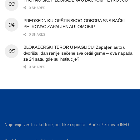
0 SHARES
PREDSEDNIKU OPŠTINSKOG ODBORA SNS BAČKI
PETROVAC ZAPALJEN AUTOMOBIL!
0 SHARES
BLOKADERSKI TEROR U MAGLIĆU! Zapaljen auto u
dvorištu, dan ranije isečene sve četiri gume – dva napada
za 24 sata, gde su institucije?
0 SHARES
Najnovije vesti iz kulture, politike i sporta - Bački Petrovac INFO