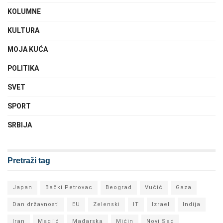
KOLUMNE
KULTURA
MOJA KUĆA
POLITIKA
SVET
SPORT
SRBIJA
Pretraži tag
Japan
Bački Petrovac
Beograd
Vučić
Gaza
Dan državnosti
EU
Zelenski
IT
Izrael
Indija
Iran
Maglić
Mađarska
Mićin
Novi Sad