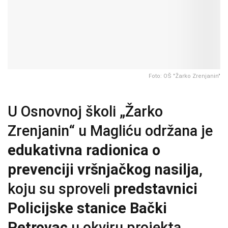
Foto: OŠ "Žarko Zrenjanin"
U Osnovnoj školi „Žarko
Zrenjanin“ u Magliću održana je
edukativna radionica o
prevenciji vršnjačkog nasilja
,
koju su sproveli
predstavnici
Policijske stanice Bački
Petrovac
u okviru projekta