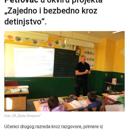
„Zajedno i bezbedno kroz
detinjstvo“.
Foto: OŠ „Žarko Zrenjanin“
Učenici drugog razreda kroz razgovore, primere iz