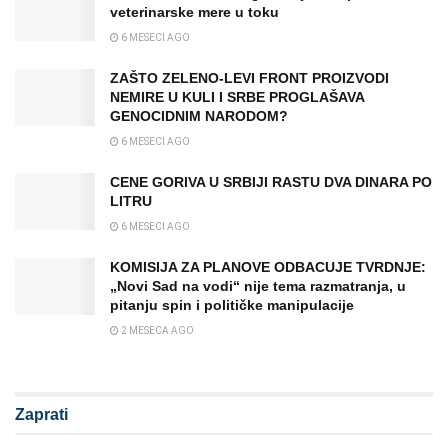
veterinarske mere u toku
6 MESECI AGO
ZAŠTO ZELENO‑LEVI FRONT PROIZVODI
NEMIRE U KULI I SRBE PROGLAŠAVA
GENOCIDNIM NARODOM?
6 MESECI AGO
CENE GORIVA U SRBIJI RASTU DVA DINARA PO
LITRU
6 MESECI AGO
KOMISIJA ZA PLANOVE ODBACUJE TVRDNJE:
„Novi Sad na vodi“ nije tema razmatranja, u
pitanju spin i političke manipulacije
2 MESECA AGO
Zaprati