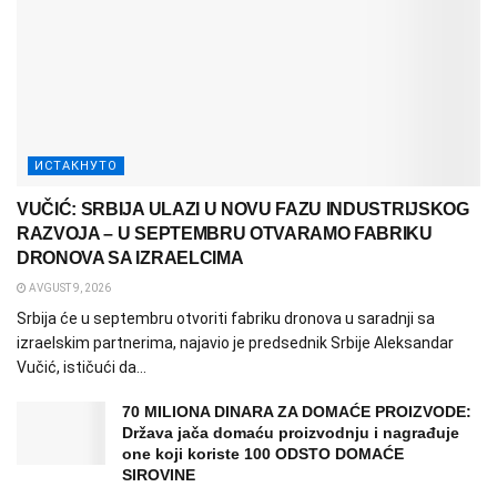
ИСТАКНУТО
VUČIĆ: SRBIJA ULAZI U NOVU FAZU INDUSTRIJSKOG
RAZVOJA – U SEPTEMBRU OTVARAMO FABRIKU
DRONOVA SA IZRAELCIMA
AVGUST 9, 2026
Srbija će u septembru otvoriti fabriku dronova u saradnji sa
izraelskim partnerima, najavio je predsednik Srbije Aleksandar
Vučić, ističući da...
70 MILIONA DINARA ZA DOMAĆE PROIZVODE:
Država jača domaću proizvodnju i nagrađuje
one koji koriste 100 ODSTO DOMAĆE
SIROVINE