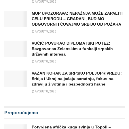
AVGUST 9, 2026
MUP UPOZORAVA: NEPAŽNJA MOŽE ZAPALITI
CELU PRIRODU – GRAĐANI, BUDIMO
ODGOVORNI I ČUVAJMO SRBIJU OD POŽARA
AVGUST 9, 2026
VUČIĆ POVUKAO DIPLOMATSKI POTEZ:
Razgovor sa Zelenskim u funkciji srpskih
državnih interesa
AVGUST 8, 2026
VAŽAN KORAK ZA SRPSKU POLJOPRIVREDU:
Srbija i Ukrajina jačaju saradnju, fokus na
zdravlju životinja i bezbednosti hrane
AVGUST 8, 2026
Preporučujemo
Potvrđena afrička kuga svinja u Topoli –