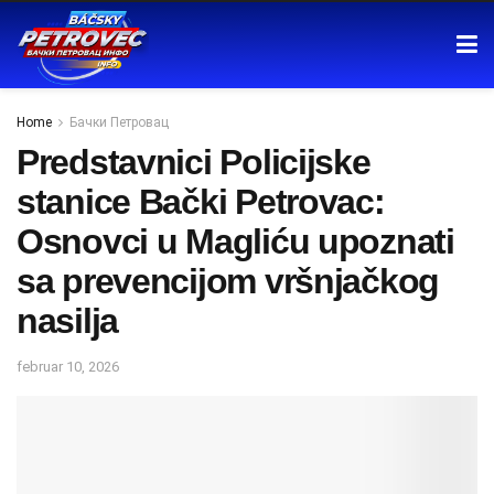
Home
Бачки Петровац
Predstavnici Policijske
stanice Bački Petrovac:
Osnovci u Magliću upoznati
sa prevencijom vršnjačkog
nasilja
februar 10, 2026