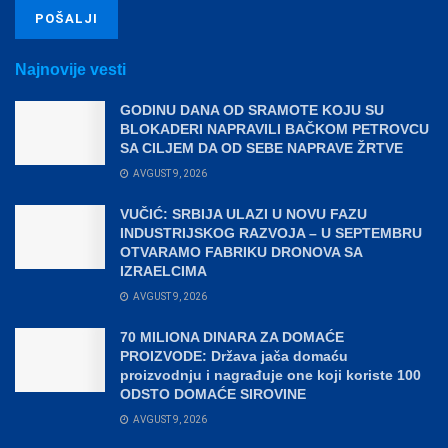
Najnovije vesti
GODINU DANA OD SRAMOTE KOJU SU
BLOKADERI NAPRAVILI BAČKOM PETROVCU
SA CILJEM DA OD SEBE NAPRAVE ŽRTVE
AVGUST 9, 2026
VUČIĆ: SRBIJA ULAZI U NOVU FAZU
INDUSTRIJSKOG RAZVOJA – U SEPTEMBRU
OTVARAMO FABRIKU DRONOVA SA
IZRAELCIMA
AVGUST 9, 2026
70 MILIONA DINARA ZA DOMAĆE
PROIZVODE: Država jača domaću
proizvodnju i nagrađuje one koji koriste 100
ODSTO DOMAĆE SIROVINE
AVGUST 9, 2026