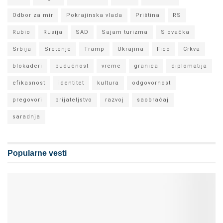
Odbor za mir
Pokrajinska vlada
Priština
RS
Rubio
Rusija
SAD
Sajam turizma
Slovačka
Srbija
Sretenje
Tramp
Ukrajina
Fico
Crkva
blokaderi
budućnost
vreme
granica
diplomatija
efikasnost
identitet
kultura
odgovornost
pregovori
prijateljstvo
razvoj
saobraćaj
saradnja
Popularne vesti