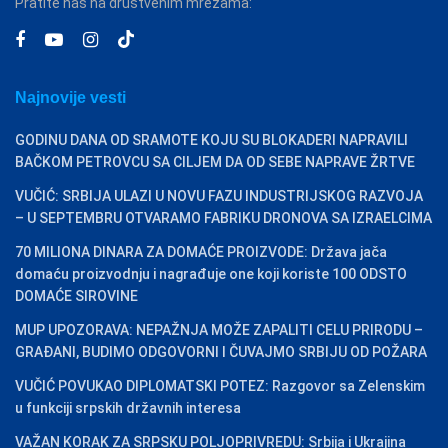
Pratite nas na društvenim mrežama:
Najnovije vesti
GODINU DANA OD SRAMOTE KOJU SU BLOKADERI NAPRAVILI
BAČKOM PETROVCU SA CILJEM DA OD SEBE NAPRAVE ŽRTVE
VUČIĆ: SRBIJA ULAZI U NOVU FAZU INDUSTRIJSKOG RAZVOJA
– U SEPTEMBRU OTVARAMO FABRIKU DRONOVA SA IZRAELCIMA
70 MILIONA DINARA ZA DOMAĆE PROIZVODE: Država jača
domaću proizvodnju i nagrađuje one koji koriste 100 ODSTO
DOMAĆE SIROVINE
MUP UPOZORAVA: NEPAŽNJA MOŽE ZAPALITI CELU PRIRODU –
GRAĐANI, BUDIMO ODGOVORNI I ČUVAJMO SRBIJU OD POŽARA
VUČIĆ POVUKAO DIPLOMATSKI POTEZ: Razgovor sa Zelenskim
u funkciji srpskih državnih interesa
VAŽAN KORAK ZA SRPSKU POLJOPRIVREDU: Srbija i Ukrajina