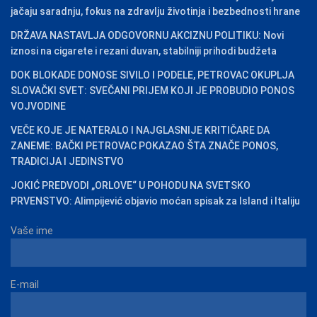
jačaju saradnju, fokus na zdravlju životinja i bezbednosti hrane
DRŽAVA NASTAVLJA ODGOVORNU AKCIZNU POLITIKU: Novi
iznosi na cigarete i rezani duvan, stabilniji prihodi budžeta
DOK BLOKADE DONOSE SIVILO I PODELE, PETROVAC OKUPLJA
SLOVAČKI SVET: SVEČANI PRIJEM KOJI JE PROBUDIO PONOS
VOJVODINE
VEČE KOJE JE NATERALO I NAJGLASNIJE KRITIČARE DA
ZANEME: BAČKI PETROVAC POKAZAO ŠTA ZNAČE PONOS,
TRADICIJA I JEDINSTVO
JOKIĆ PREDVODI „ORLOVE“ U POHODU NA SVETSKO
PRVENSTVO: Alimpijević objavio moćan spisak za Island i Italiju
Vaše ime
E-mail