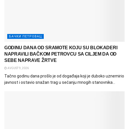
БАЧКИ ПЕТРОВАЦ
GODINU DANA OD SRAMOTE KOJU SU BLOKADERI
NAPRAVILI BAČKOM PETROVCU SA CILJEM DA OD
SEBE NAPRAVE ŽRTVE
AVGUST 9, 2026
Tačno godinu dana prošlo je od događaja koji je duboko uznemirio
javnost i ostavio snažan trag u sećanju mnogih stanovnika...