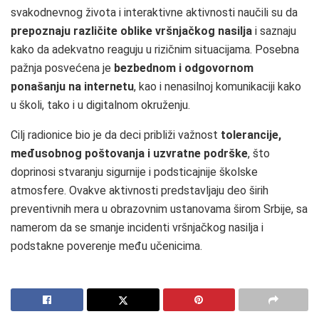
svakodnevnog života i interaktivne aktivnosti naučili su da
prepoznaju različite oblike vršnjačkog nasilja
i saznaju
kako da adekvatno reaguju u rizičnim situacijama. Posebna
pažnja posvećena je
bezbednom i odgovornom
ponašanju na internetu
, kao i nenasilnoj komunikaciji kako
u školi, tako i u digitalnom okruženju.
Cilj radionice bio je da deci približi važnost
tolerancije,
međusobnog poštovanja i uzvratne podrške
, što
doprinosi stvaranju sigurnije i podsticajnije školske
atmosfere. Ovakve aktivnosti predstavljaju deo širih
preventivnih mera u obrazovnim ustanovama širom Srbije, sa
namerom da se smanje incidenti vršnjačkog nasilja i
podstakne poverenje među učenicima.